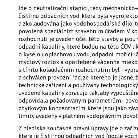
Jde o neutralizační stanici, tedy mechanick
čistírnu odpadních vod, která byla vyprojekt
a zkolaudována jako vodohospodářské dílo, t
povolená speciálním stavebním úřadem. V k
rozhodnutí je uveden účel této stavby a jso
odpadní kapaliny, které budou na této ČOV lik
o kyselou oplachovou vodu, odpadní mořící l
mýdlový roztok a opotřebené vápenné mléko.
s tímto kolaudačním rozhodnutím byl i vypr
a schválen provozní řád, ze kterého je jasné,
technické zařízení a používaný technologický
uvedené kapaliny zpracuje tak, aby vypouště
odpovídala požadovaným parametrům - pov
zbytkovým koncentracím, které jsou jako zá
limity uvedeny v platném vodoprávním povol
Z hlediska současné právní úpravy jde o zaříze
které je čistírnou odpadních vod (podle vodn