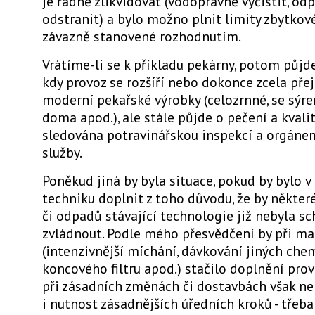
je řádně zlikvidovat (vodoprávně vyčistit, od
odstranit) a bylo možno plnit limity zbytkové
závazně stanovené rozhodnutím.
Vrátíme-li se k příkladu pekárny, potom půjde
kdy provoz se rozšíří nebo dokonce zcela pře
moderní pekařské výrobky (celozrnné, se sýre
doma apod.), ale stále půjde o pečení a kval
sledována potravinářskou inspekcí a orgáne
služby.
Poněkud jiná by byla situace, pokud by bylo v
techniku doplnit z toho důvodu, že by někter
či odpadů stávající technologie již nebyla s
zvládnout. Podle mého přesvědčení by při m
(intenzivnější míchání, dávkování jiných chem
koncového filtru apod.) stačilo doplnění prov
při zásadních změnách či dostavbách však nel
i nutnost zásadnějších úředních kroků - třeba 