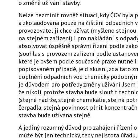
o změně užívání stavby.
Nelze nezmínit rovněž situaci, kdy ČOV byla 
a zkolaudována pouze na čištění odpadních v
provozovatel ji chce užívat (myšleno stejnou
na stejném zařízení) i pro nakládání s odpady
absolvovat úspěšně správní řízení podle zák
(souhlas s provozem zařízení podle ustanovení
které je ovšem podle současné praxe nutné i
popisovaném případě, je diskusní, zda tato z
doplnění odpadních vod chemicky podobným
je důvodem pro potřeby změny užívání. Jsem 
že nikoli, protože stavba bude sloužit techni
(stejné nádrže, stejné chemikálie, stejná potr
čerpadla, stejná povinnost plnit koncentrační
stavba bude užívána stejně.
A jediný rozumný důvod pro zahájení řízení o
může být jen technický, tedy nejistota úřadu,