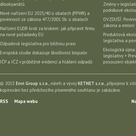
diisokyanátů
Změny v legislati
podnikové ekolog
Nové nařízení EU 2025/40 o obalech (PPWR) a
povinnosti ze zákona 477/2001 Sb. o obalech
OVZDUŠÍ: Povinn
zákona a emisní 
Nařízení EUDR krok za krokem: jak připravit firmu
na nové požadavky EU
Produktová ekolo
legislativa a po
Odpadová legislativa pro běžnou praxi
Ekologická újma:
Evropská studie dokazuje škodlivost biopaliv
legislativy + Pr
IČP a IČZ v průběžné evidenci a hlášení odpadů
posouzení objekt
© 2015
Envi Group s.r.o.
, návrh a vývoj
KETNET s.r.o.
, připojeno k sít
kopírování bez předchozího písemného souhlasu je zakázáno.
RSS
Mapa webu
Na