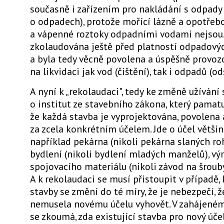
současně i zařízením pro nakládání s odpady
o odpadech), protože mořící lázně a opotře
a vápenné roztoky odpadními vodami nejsou.
zkolaudována ještě před platností odpadový
a byla tedy věcně povolena a úspěšně provo
na likvidaci jak vod (čištění), tak i odpadů (o
A nyní k „rekolaudaci", tedy ke změně užívání 
o institut ze stavebního zákona, který pamatu
že každá stavba je vyprojektována, povolena
za zcela konkrétním účelem. Jde o účel většin
například pekárna (nikoli pekárna slaných roh
bydlení (nikoli bydlení mladých manželů), vý
spojovacího materiálu (nikoli závod na šrouby
A k rekolaudaci se musí přistoupit v případě, 
stavby se změní do té míry, že je nebezpečí, ž
nemusela novému účelu vyhovět. V zahájeném
se zkoumá, zda existující stavba pro nový účel