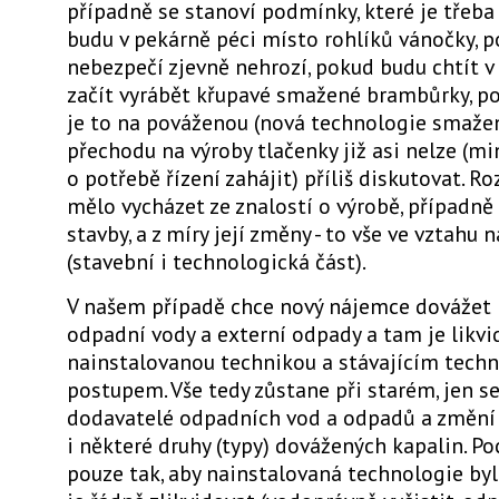
případně se stanoví podmínky, které je třeba 
budu v pekárně péci místo rohlíků vánočky, 
nebezpečí zjevně nehrozí, pokud budu chtít v
začít vyrábět křupavé smažené brambůrky, 
je to na pováženou (nová technologie smažen
přechodu na výroby tlačenky již asi nelze (m
o potřebě řízení zahájit) příliš diskutovat. R
mělo vycházet ze znalostí o výrobě, případně
stavby, a z míry její změny - to vše ve vztahu 
(stavební i technologická část).
V našem případě chce nový nájemce dovážet 
odpadní vody a externí odpady a tam je likvi
nainstalovanou technikou a stávajícím tech
postupem. Vše tedy zůstane při starém, jen s
dodavatelé odpadních vod a odpadů a změní s
i některé druhy (typy) dovážených kapalin. P
pouze tak, aby nainstalovaná technologie by