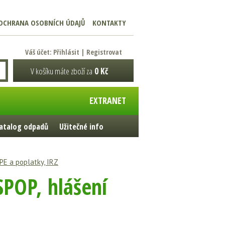
OCHRANA OSOBNÍCH ÚDAJŮ
KONTAKTY
Váš účet:
Přihlásit
|
Registrovat
V košíku máte zboží za
0 Kč
EXTRANET
atalog odpadů
Užitečné info
SPE a poplatky, IRZ
SPOP, hlášení