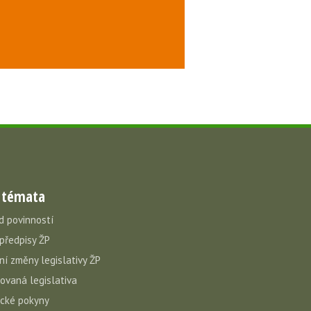
 témata
d povinností
 předpisy ŽP
ní změny legislativy ŽP
vovaná legislativa
cké pokyny