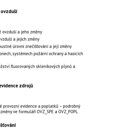
 ovzduší
ě ovzduší a jeho změny
vzduší a jejich změny
pustné úrovni znečišťování a její změny
onech, systémech požární ochrany a hasicích
žství fluorovaných skleníkových plynů a
evidence zdrojů
é provozní evidence a poplatků – podrobný
í změny ve formuláři OVZ_SPE a OVZ_POPL
išťování