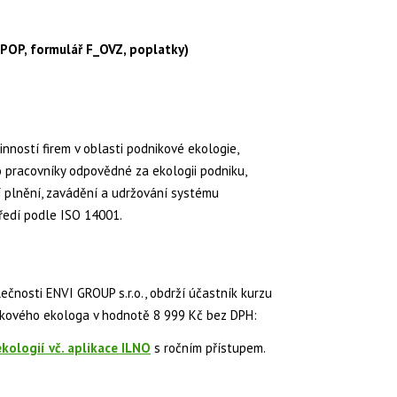
POP, formulář F_OVZ, poplatky)
nností firem v oblasti podnikové ekologie,
 pracovníky odpovědné za ekologii podniku,
jí plnění, zavádění a udržování systému
ředí podle ISO 14001.
ečnosti ENVI GROUP s.r.o., obdrží účastník kurzu
ikového ekologa v hodnotě 8 999 Kč bez DPH:
ologií vč. aplikace ILNO
s ročním přístupem.