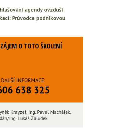
Ohlašování agendy ovzduší
ikaci: Průvodce podnikovou
ZÁJEM O TOTO ŠKOLENÍ
DALŠÍ INFORMACE:
606 638 325
byněk Krayzel, Ing. Pavel Machálek,
ldán/Ing. Lukáš Žaludek