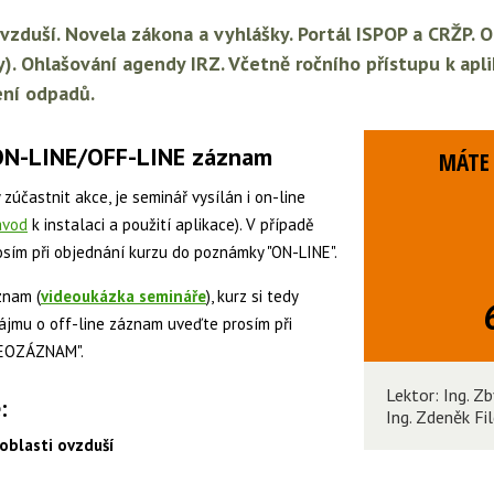
ovzduší. Novela zákona a vyhlášky. Portál ISPOP a CRŽP. 
y). Ohlašování agendy IRZ.
Včetně ročního přístupu k apl
ení odpadů.
i ON-LINE/OFF-LINE záznam
MÁTE 
 zúčastnit akce, je seminář vysílán i on-line
ávod
k instalaci a použití aplikace). V případě
osím při objednání kurzu do poznámky "ON-LINE".
znam (
videoukázka semináře
), kurz si tedy
zájmu o off-line záznam uveďte prosím při
DEOZÁZNAM".
Lektor: Ing. Z
:
Ing. Zdeněk Fi
oblasti ovzduší