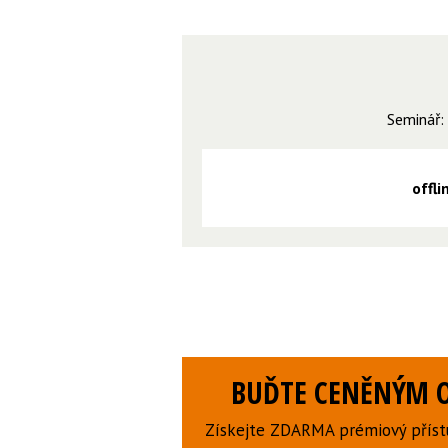
Seminář:
offl
BUĎTE CENĚNÝM O
Získejte ZDARMA prémiový přístu