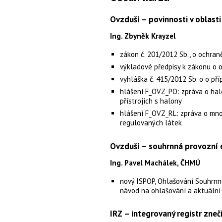
Ovzduší – povinnosti v oblasti
Ing. Zbyněk Krayzel
zákon č. 201/2012 Sb., o ochran
výkladové předpisy k zákonu o o
vyhláška č. 415/2012 Sb. o o pří
hlášení F_OVZ_PO: zpráva o hal
přístrojích s halony
hlášení F_OVZ_RL: zpráva o mno
regulovaných látek
Ovzduší – souhrnná provozní 
Ing. Pavel Machálek, ČHMÚ
nový ISPOP, Ohlašování Souhrnn
návod na ohlašování a aktuáln
IRZ – integrovaný registr zneč