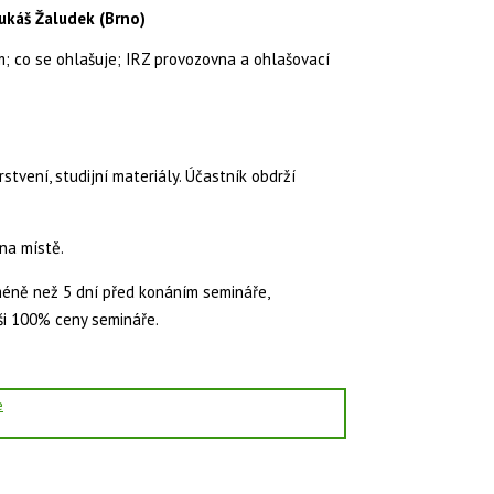
Lukáš Žaludek (Brno)
; co se ohlašuje; IRZ provozovna a ohlašovací
tvení, studijní materiály. Účastník obdrží
na místě.
méně než 5 dní před konáním semináře,
ši 100% ceny semináře.
e