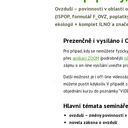
Ovzduší – povinnosti v oblasti 
(ISPOP, formulář F_OVZ, poplatk
ekologií + komplet ILNO a znač
Prezenčně i vysíláno 
Pro případ, kdy se nemůžete fyzicky
přes
aplikaci ZOOM
(podrobnější
n
zájmu o on-line vysílání uveďte pr
Další možnost je i off-line videozá
můžete pustit kdykoliv. V případě 
objednání kurzu do poznámky "VI
Hlavní témata semináře
ovzduší – změny povinností v 
novela zákona o ovzduší