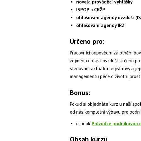
novela prováděcí vyhlášky
ISPOP a CRŽP
ohlašování agendy ovzduší (IS
ohlašování agendy IRZ
Určeno pro:
Pracovníci odpovědní za plnění povi
zejména oblast ovzduší. Určeno pro
sledování aktuální legislativy a je
managementu péče o životní prost
Bonus:
Pokud si objednáte kurz u naší spol
od nás kompletní výbavu pro podn
e-book
Průvodce podnikovou ek
Obsah kurzu