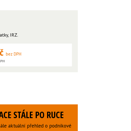
atky, IRZ
.
Kč
bez DPH
DPH
CE STÁLE PO RUCE
ále aktuální přehled o podnikové