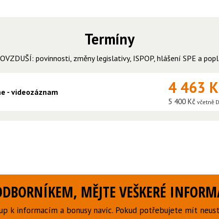
Termíny
OVZDUŠÍ: povinnosti, změny legislativy, ISPOP, hlášení SPE a popl
4 463 
ine - videozáznam
5 400 Kč
včetně 
DBORNÍKEM, MĚJTE VEŠKERÉ INFORMA
p k informacím a bonusy navíc. Pokud potřebujete mít neust