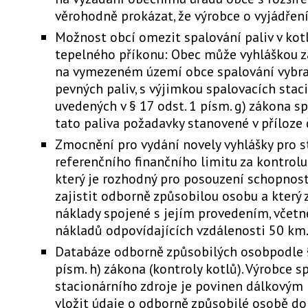
věrohodně prokázat, že výrobce o vyjádření
Možnost obcí omezit spalování paliv v kot
tepelného příkonu: Obec může vyhláškou z
na vymezeném území obce spalování vybr
pevných paliv, s výjimkou spalovacích stac
uvedených v § 17 odst. 1 písm. g) zákona sp
tato paliva požadavky stanovené v příloze č
Zmocnění pro vydání novely vyhlášky pro 
referenčního finančního limitu za kontrolu
který je rozhodný pro posouzení schopnost
zajistit odborně způsobilou osobu a který 
náklady spojené s jejím provedením, včet
nákladů odpovídajících vzdálenosti 50 km
Databáze odborně způsobilých osobpodle §
písm. h) zákona (kontroly kotlů). Výrobce s
stacionárního zdroje je povinen dálkovým
vložit údaje o odborně způsobilé osobě d