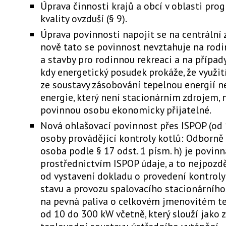
Úprava činnosti krajů a obcí v oblasti pro
kvality ovzduší (§ 9).
Úprava povinnosti napojit se na centrální 
nově tato se povinnost nevztahuje na rod
a stavby pro rodinnou rekreaci a na případy
kdy energetický posudek prokáže, že využit
ze soustavy zásobování tepelnou energií n
energie, který není stacionárním zdrojem, 
povinnou osobu ekonomicky přijatelné.
Nová ohlašovací povinnost přes ISPOP (od 
osoby provádějící kontroly kotlů: Odborně
osoba podle § 17 odst. 1 písm. h) je povin
prostřednictvím ISPOP údaje, a to nejpozd
od vystavení dokladu o provedení kontrol
stavu a provozu spalovacího stacionárního
na pevná paliva o celkovém jmenovitém t
od 10 do 300 kW včetně, který slouží jako z