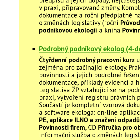
předpisů a jejich dopady, nejčastěj
v praxi, připravované změny. Kompl
dokumentace a roční předplatné na
o změnách legislativy (roční
Průvod
podnikovou ekologií
a kniha
Povinn
Podrobný podnikový ekolog (4-de
Čtyřdenní podrobný pracovní kurz
u
zejména pro začínající ekology. Pra
povinností a jejich podrobné řešení
dokumentace, příklady evidencí a hl
Legislativa ŽP vztahující se na pod
praxi, vytvoření registru právních 
Součástí je kompletní vzorová do
a software ekologa: on-line aplika
PE, aplikace ILNO a značení odpadů
Povinnosti firem
, CD
Příručka pro o
Informační služba o změnách legisl