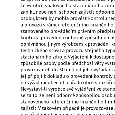
že výrobce spalovacího stacionárního zdro
zanikl, nebo není schopen zajistit odborně
osobu, která by mohla provést kontrolu te
a provozu v rámci referenčního finančního 
stanoveného prováděcím právním předpis
kontrola provedena odborně způsobilou o
oprávněnou jiným výrobcem k provádění k
technického stavu a provozu stejného typ
stacionárního zdroje. Vyjádření k dostupn
způsobilé osoby podle předchozí věty vyst
provozovateli do 30 dnů od jeho vyžádání 
jej připojí k dokladu o provedení kontrol
na vyžádání obecního úřadu obce s rozšíře
Nevystaví-li výrobce své vyjádření ve stan
se za to, že není odborně způsobilou osobu
stanoveného referenčního finančního limi
zajistit. V takovém případě je provozovate
na vyžádání obecnímu úřadu obce s rozšíř