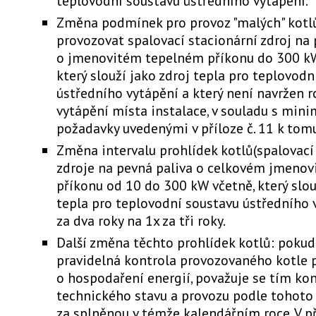
teplovodní soustavu ústředního vytápění.
Změna podmínek pro provoz "malých" kotlů
provozovat spalovací stacionární zdroj na 
o jmenovitém tepelném příkonu do 300 kW
který slouží jako zdroj tepla pro teplovodn
ústředního vytápění a který není navržen 
vytápění místa instalace, v souladu s min
požadavky uvedenými v příloze č. 11 k tom
Změna intervalu prohlídek kotlů(spalovací
zdroje na pevná paliva o celkovém jmeno
příkonu od 10 do 300 kW včetně, který slou
tepla pro teplovodní soustavu ústředního v
za dva roky na 1x za tři roky.
Další změna těchto prohlídek kotlů: poku
pravidelná kontrola provozovaného kotle 
o hospodaření energií, považuje se tím ko
technického stavu a provozu podle tohoto
za splněnou v témže kalendářním roce. V př