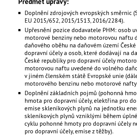
Předmět úpravy:
Doplnění zdrojových evropských směrnic (
EU 2015/652, 2015/1513, 2016/2284).
Upřesnění pozice dodavatele PHM: osob uv
motorové benziny nebo motorovou naftu 
daňového oběhu na daňovém území České 
dopravní účely a osob, které dodávají na 
České republiky pro dopravní účely motor
motorovou naftu uvedené do volného daň
v jiném členském státě Evropské unie (dál
motorového benzinu nebo motorové nafty"
Doplnění základních pojmů (pohonná hmo
hmota pro dopravní účely, elektřina pro dop
emise skleníkových plynů na jednotku ene
skleníkových plynů vzniklými během úplné
cyklu pohonné hmoty pro dopravní účely n
pro dopravní účely, emise z těžby).