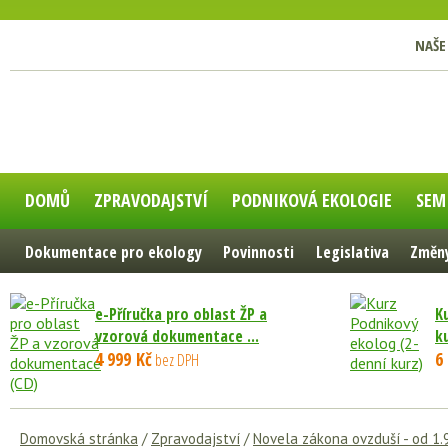
NAŠE
DOMŮ
ZPRAVODAJSTVÍ
PODNIKOVÁ EKOLOGIE
SEM
Dokumentace pro ekology
Povinnosti
Legislativa
Změny
e-Příručka pro oblast ŽP a
K
vzorová dokumentace ...
k
4 999 Kč
6
bez DPH
Domovská stránka
/
Zpravodajství
/
Novela zákona ovzduší - od 1.