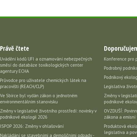
Právě čtete
Doporučuje
Uvádění kódů UFI a oznamování nebezpečných
Konference pro 
směsí do databáze toxikologických center
Podrobný podniko
agentury ECHA
Podnikový ekolog
Průvodce pro uživatele chemických látek na
pracovišti (REACH/CLP)
Legislativa život
Ve Sbírce byl vydán zákon o jednotném
Změny v legislati
environmentálním stanovisku
podnikové ekolog
Změny v legislativě životního prostředí: novinky v
OVZDUŠÍ: Povinn
podnikové ekologii 2026
zákona a emisní 
ISPOP 2026: Změny v ohlašování
Produktová ekolo
legislativa a po
Nakládání se stavebními a demoličními odpady -