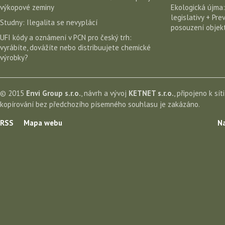
výkopové zeminy
Ekologická újma:
legislativy + Pr
Studny: Ilegalita se nevyplácí
posouzení objekt
UFI kódy a oznámení v PCN pro český trh:
vyrábíte, dovážíte nebo distribuujete chemické
výrobky?
© 2015
Envi Group s.r.o.
, návrh a vývoj
KETNET s.r.o.
, připojeno k sít
kopírování bez předchozího písemného souhlasu je zakázáno.
RSS
Mapa webu
Na