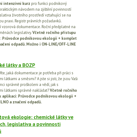
í intenzivní kurz
pro funkci podnikový
praktickým návodem na zjištění povinností
islativa životního prostředí vztahující se na
u praxi. Registr právních požadavků.
 vzorová dokumentace. Roční předplatné na
změnách legislativy.
Včetně ročního přístupu
ci: Průvodce podnikovou ekologií + komplet
načení odpadů. Možno i ON-LINE/OFF-LINE
ké látky a BOZP
íte, jaká dokumentace je potřeba při práci s
 látkami a směsmi? A jste si jisti, že jsou Vaši
ci správně proškoleni a vědí, jak s
i látkami správně nakládat?
Včetně ročního
k aplikaci: Průvodce podnikovou ekologií +
ILNO a značení odpadů.
ová ekologie: chemické látky ve
ch, legislativa a povinnosti
ů