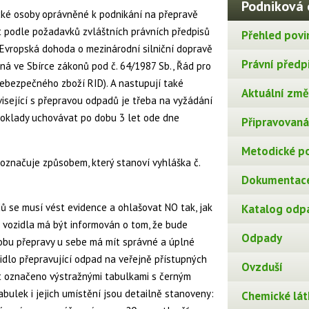
Podniková 
ické osoby oprávněné k podnikání na přepravě
it podle požadavků zvláštních právních předpisů
Přehled povi
, Evropská dohoda o mezinárodní silniční dopravě
Právní předp
ná ve Sbírce zákonů pod č. 64/1987 Sb., Řád pro
ebezpečného zboží RID). A nastupují také
Aktuální změn
visející s přepravou odpadů je třeba na vyžádání
doklady uchovávat po dobu 3 let ode dne
Připravovaná 
Metodické p
 označuje způsobem, který stanoví vyhláška č.
Dokumentace
 se musí vést evidence a ohlašovat NO tak, jak
Katalog odp
 vozidla má být informován o tom, že bude
Odpady
obu přepravy u sebe má mít správné a úplné
idlo přepravující odpad na veřejně přístupných
Ovzduší
 označeno výstražnými tabulkami s černým
abulek i jejich umístění jsou detailně stanoveny:
Chemické lát