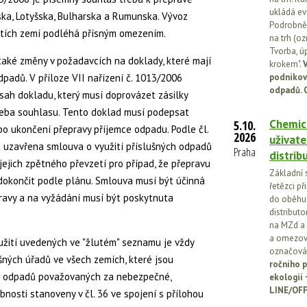
ukládá ev
ka, Lotyšska, Bulharska a Rumunska. Vývoz
Podrobněj
tích zemí podléhá přísným omezením.
na trh (o
Tvorba, ú
také změny v požadavcích na doklady, které mají
krokem".
V
padů. V příloze VII nařízení č. 1013/2006
podnikov
odpadů. 
ah dokladu, který musí doprovázet zásilky
řeba souhlasu. Tento doklad musí podepsat
Chemick
5.10.
 po ukončení přepravy příjemce odpadu. Podle čl.
2026
uživate
t uzavřena smlouva o využití příslušných odpadů
Praha
distrib
jejich zpětného převzetí pro případ, že přepravu
Základní 
 dokončit podle plánu. Smlouva musí být účinná
řetězci př
ravy a na vyžádání musí být poskytnuta
do oběhu.
distribut
na MZd a 
a omezován
žití uvedených ve "žlutém" seznamu je vždy
označován
ných úřadů ve všech zemích, které jsou
ročního p
z odpadů považovaných za nebezpečné,
ekologií
LINE/OFF
bnosti stanoveny v čl. 36 ve spojení s přílohou