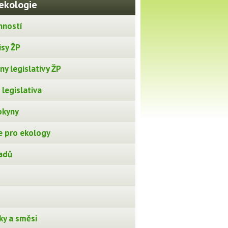
ekologie
nností
isy ŽP
y legislativy ŽP
legislativa
okyny
 pro ekology
adů
ky a směsi