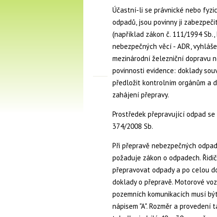
Účastní-li se právnické nebo fyz
odpadů, jsou povinny ji zabezpeč
(například zákon č. 111/1994 Sb.
nebezpečných věcí - ADR, vyhláše
mezinárodní železniční dopravu n
povinnosti evidence: doklady sou
předložit kontrolním orgánům a 
zahájení přepravy.
Prostředek přepravující odpad se
374/2008 Sb.
Při přepravě nebezpečných odpadů
požaduje zákon o odpadech. Řidič
přepravovat odpady a po celou d
doklady o přepravě. Motorové voz
pozemních komunikacích musí být
nápisem "A". Rozměr a provedení t