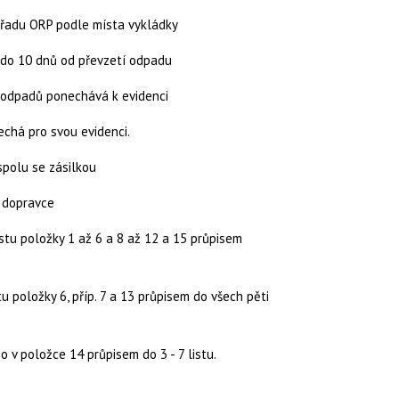
úřadu ORP podle místa vykládky
i do 10 dnů od převzetí odpadu
 odpadů ponechává k evidenci
echá pro svou evidenci.
spolu se zásilkou
d dopravce
istu položky 1 až 6 a 8 až 12 a 15 průpisem
u položky 6, příp. 7 a 13 průpisem do všech pěti
 o v položce 14 průpisem do 3 - 7 listu.