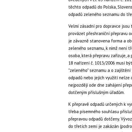
těchto odpadů do Polska, Slovens
odpadů zeleného seznamu do tře
Velmi zásadní pro dopravce jsou 
provázet přeshraniční přepravu od
je závazně stanovena forma a obs
zeleného seznamu, k nimž není t
osoba, která přepravu zařizuje, a
18 nařízení č. 1013/2006 musí bý
"zeleného" seznamu a o zajištění 
odpadů nebo jejich využití nelze
nejpozději ode dne zahájení přep
dotčeným příslušným úřadům.
K přepravě odpadů určených k vyu
třeba písemného souhlasu přísluš
přepravou odpadů dotčeny. Vývo
do třetích zemí je zakázán (podro