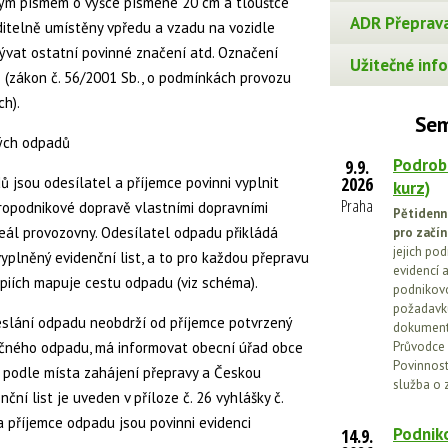
rným písmem o výšce písmene 20 cm a tloušťce
ADR Přeprava
ditelně umístěny vpředu a vzadu na vozidle
ývat ostatní povinné značení atd. Označení
Užitečné info
 (zákon č. 56/2001 Sb., o podmínkách provozu
h).
Sem
ných odpadů
Podrob
9.9.
2026
 jsou odesílatel a příjemce povinni vyplnit
kurz)
Praha
nitropodnikové dopravě vlastními dopravními
Pětidenn
eál provozovny. Odesílatel odpadu přikládá
pro začín
jejich po
plněný evidenční list, a to pro každou přepravu
evidencí a
opiích mapuje cestu odpadu (viz schéma).
podnikovo
požadavků
eslání odpadu neobdrží od příjemce potvrzený
dokumenta
ečného odpadu, má informovat obecní úřad obce
Průvodce 
Povinnosti
ý podle místa zahájení přepravy a Českou
služba o 
nční list je uveden v příloze č. 26 vyhlášky č.
 příjemce odpadu jsou povinni evidenci
Podniko
14.9.
.