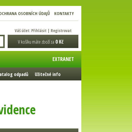
OCHRANA OSOBNÍCH ÚDAJŮ
KONTAKTY
Váš účet:
Přihlásit
|
Registrovat
V košíku máte zboží za
0 Kč
EXTRANET
atalog odpadů
Užitečné info
evidence