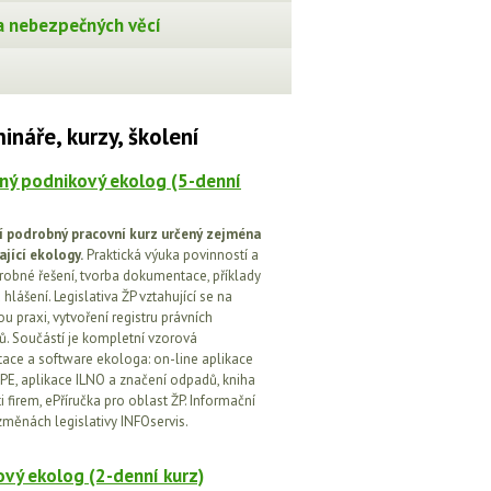
 nebezpečných věcí
ináře, kurzy, školení
ný podnikový ekolog (5-denní
í podrobný pracovní kurz určený zejména
ající ekology.
Praktická výuka povinností a
drobné řešení, tvorba dokumentace, příklady
 hlášení. Legislativa ŽP vztahující se na
u praxi, vytvoření registru právních
. Součástí je kompletní vzorová
ce a software ekologa: on-line aplikace
PE, aplikace ILNO a značení odpadů, kniha
 firem, ePříručka pro oblast ŽP. Informační
změnách legislativy INFOservis.
vý ekolog (2-denní kurz)