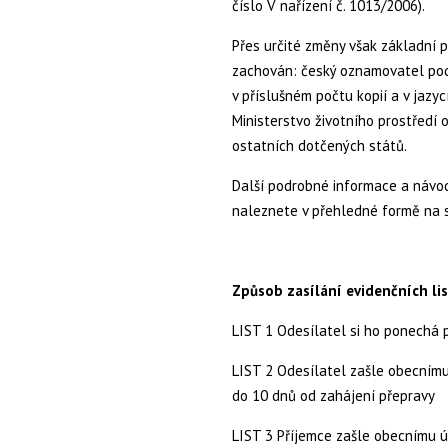
číslo V nařízení č. 1013/2006).
Přes určité změny však základní 
zachován: český oznamovatel pod
v příslušném počtu kopií a v jazyc
Ministerstvo životního prostředí
ostatních dotčených států.
Další podrobné informace a návod
naleznete v přehledné formě na 
Způsob zasílání evidenčních li
LIST 1 Odesílatel si ho ponechá 
LIST 2 Odesílatel zašle obecním
do 10 dnů od zahájení přepravy
LIST 3 Příjemce zašle obecnímu 