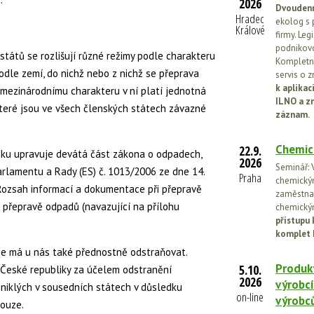
2026
Dvoudenn
Hradec
ekolog s 
Králové
firmy. Leg
podnikovo
států se rozlišují různé režimy podle charakteru
Kompletní
odle zemí, do nichž nebo z nichž se přeprava
servis o 
k aplika
mezinárodnímu charakteru v ní platí jednotná
ILNO a z
které jsou ve všech členských státech závazné
záznam.
Chemic
22.9.
iku upravuje devátá část zákona o odpadech,
2026
Seminář: V
arlamentu a Rady (ES) č. 1013/2006 ze dne 14.
Praha
chemickými
Rozsah informací a dokumentace při přepravě
zaměstnan
o přepravě odpadů (navazující na přílohu
chemickým
přístupu 
komplet 
se má u nás také přednostně odstraňovat.
Produkt
5.10.
 České republiky za účelem odstranění
2026
výrobcí
niklých v sousedních státech v důsledku
on-line
výrobc
nouze.