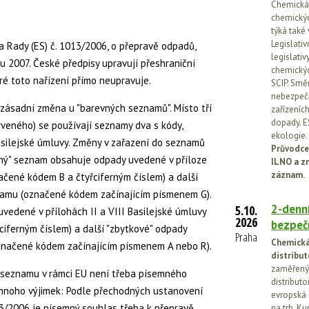
Chemická l
chemickýc
týká také
Legislati
 Rady (ES) č. 1013/2006, o přepravě odpadů,
legislati
u 2007. České předpisy upravují přeshraniční
chemickýc
ré toto nařízení přímo neupravuje.
SCIP. Smě
nebezpečn
zásadní změna u "barevných seznamů". Místo tří
zařízeníc
dopady. E
veného) se používají seznamy dva s kódy,
ekologie.
Basilejské úmluvy. Změny v zařazení do seznamů
Průvodce
ený" seznam obsahuje odpady uvedené v příloze
ILNO a z
záznam.
ačené kódem B a čtyřciferným číslem) a další
amu (označené kódem začínajícím písmenem G).
2-denní
5.10.
vedené v přílohách II a VIII Basilejské úmluvy
2026
bezpečn
iferným číslem) a další "zbytkové" odpady
Praha
Chemická 
značené kódem začínajícím písmenem A nebo R).
distribut
zaměřený 
 seznamu v rámci EU není třeba písemného
distributo
 mnoho výjimek: Podle přechodných ustanovení
evropská 
13/2006 je písemný souhlas třeba k přepravě
na trh. Ku