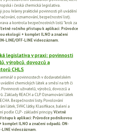
ropská i česká chemická legislativa.
i jsou řešeny praktické povinnosti při uvádění
značování, oznamování, bezpečnostní list).
prava a kontrola bezpečnostních listů "krok za
četně ročního přístupu k aplikaci: Průvodce
ou ekologií + komplet ILNO a značení
ON-LINE/OFF-LINE videozáznam.
á legislativa v praxi: povinnosti
lů, výrobců, dovozců a
utorů CHLS
seminář o povinnostech v dodavatelském
i uvádění chemických látek a směsí na trh či
 Povinnosti uživatelů, výrobců, dovozců a
orů. Základy REACH a CLP. Oznamování látek
ECHA. Bezpečnostní listy. Povolování
í látek, SVHC látky. Klasifikace, balení a
í podle CLP - základní principy.
Včetně
řístupu k aplikaci: Průvodce podnikovou
 + komplet ILNO a značení odpadů. ON-
-LINE videozáznam.