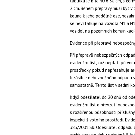
tabulka je bílá 40 x 30 cm, s če
2 cm. Během přepravy musí být vi
kolmo k jeho podélné ose, nezakr
se nevztahuje na vozidla M1 a N1
vozidel na pozemních komunikacíc
Evidence při přepravě nebezpeč
Při přepravě nebezpečných odpadů
evidenční list, což neplatí při v
prostředky, pokud nepřesahuje ar
k zásilce nebezpečného odpadu vy
samostatně. Tento list v sedmi k
Když odesílatel do 20 dnů od od
evidenční list o převzetí nebezp
s rozšířenou působností příslušn
inspekci životního prostředí. Evide
383/2001 Sb. Odesílatel odpadu a
archivovat po dobu nejméně 5 let