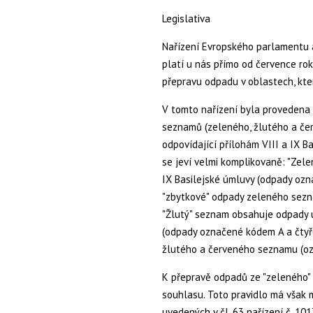
Legislativa
Nařízení Evropského parlamentu a
platí u nás přímo od července rok
přepravu odpadu v oblastech, kte
V tomto nařízení byla provedena 
seznamů (zeleného, žlutého a čer
odpovídající přílohám VIII a IX 
se jeví velmi komplikovaně: "Zel
IX Basilejské úmluvy (odpady ozn
"zbytkové" odpady zeleného sezn
"Žlutý" seznam obsahuje odpady u
(odpady označené kódem A a čtyřc
žlutého a červeného seznamu (o
K přepravě odpadů ze "zeleného"
souhlasu. Toto pravidlo má však
uvedených v čl. 63 nařízení č. 10