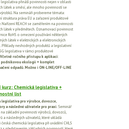
egislativa přináší povinnosti nejen v oblasti
h látek a směsí, ale mnoho povinností se
 výrobků. Na semináři probereme témata:
vní struktura práva EU a zařazení produktové
vy. Nařízení REACH se zaměřením na povinnosti
h látek v předmětech. Oznamovací povinnost
rnice RoHS o omezení používání některých
ých látek v elektrických a elektronických
h. Příklady neshodných produktů a legislativní
SG legislativa v rámci produktové
Včetně ročního přístupu k aplikaci:
 podnikovou ekologií + komplet
načení odpadů. Možno i ON-LINE/OFF-LINE
 kurz: Chemická legislativa +
ostní list
legislativa pro výrobce, dovozce,
ory a následné uživatele pro praxi.
Seminář
na základní povinnosti výrobců, dovozců,
rů a následných uživatelů, které ukládá
i česká chemická legislativa při uvádění CHLS
rz s představením základních povinností, které