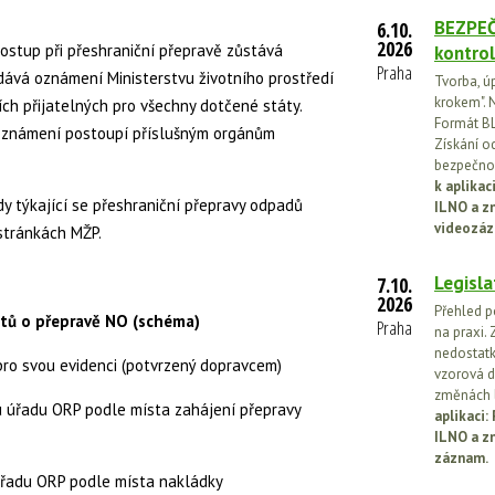
BEZPEČ
6.10.
2026
postup při přeshraniční přepravě zůstává
kontrol
Praha
ává oznámení Ministerstvu životního prostředí
Tvorba, ú
krokem". N
ích přijatelných pro všechny dotčené státy.
Formát BL
 oznámení postoupí příslušným orgánům
Získání o
bezpečnos
k aplika
y týkající se přeshraniční přepravy odpadů
ILNO a z
videozáz
stránkách MŽP.
Legisla
7.10.
2026
Přehled p
stů o přepravě NO (schéma)
Praha
na praxi. 
nedostatk
pro svou evidenci (potvrzený dopravcem)
vzorová d
změnách l
u úřadu ORP podle místa zahájení přepravy
aplikaci
ILNO a z
záznam.
úřadu ORP podle místa nakládky