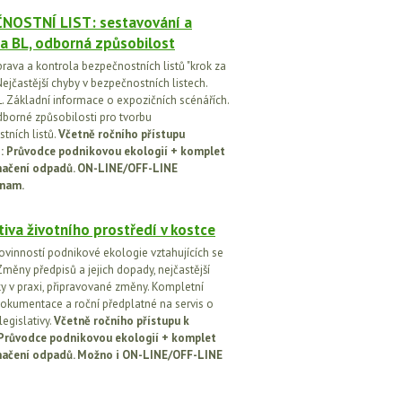
NOSTNÍ LIST: sestavování a
a BL, odborná způsobilost
prava a kontrola bezpečnostních listů "krok za
ejčastější chyby v bezpečnostních listech.
. Základní informace o expozičních scénářích.
dborné způsobilosti pro tvorbu
tních listů.
Včetně ročního přístupu
ci: Průvodce podnikovou ekologií + komplet
načení odpadů. ON-LINE/OFF-LINE
nam.
tiva životního prostředí v kostce
ovinností podnikové ekologie vztahujících se
Změny předpisů a jejich dopady, nejčastější
y v praxi, připravované změny. Kompletní
okumentace a roční předplatné na servis o
egislativy.
Včetně ročního přístupu k
: Průvodce podnikovou ekologií + komplet
načení odpadů. Možno i ON-LINE/OFF-LINE