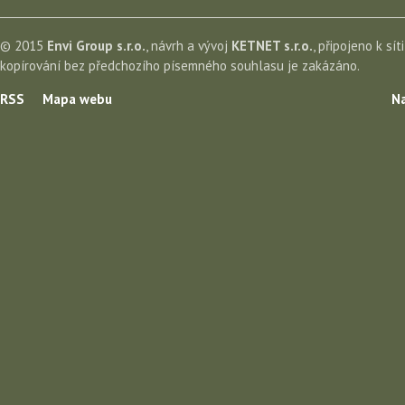
© 2015
Envi Group s.r.o.
, návrh a vývoj
KETNET s.r.o.
, připojeno k sít
kopírování bez předchozího písemného souhlasu je zakázáno.
RSS
Mapa webu
Na