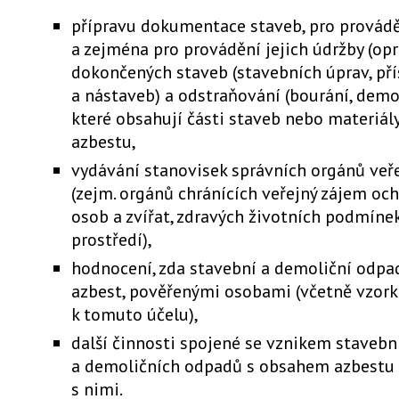
přípravu dokumentace staveb, pro provád
a zejména pro provádění jejich údržby (op
dokončených staveb (stavebních úprav, př
a nástaveb) a odstraňování (bourání, demol
které obsahují části staveb nebo materiá
azbestu,
vydávání stanovisek správních orgánů veř
(zejm. orgánů chránících veřejný zájem och
osob a zvířat, zdravých životních podmíne
prostředí),
hodnocení, zda stavební a demoliční odpa
azbest, pověřenými osobami (včetně vzor
k tomuto účelu),
další činnosti spojené se vznikem stavebn
a demoličních odpadů s obsahem azbestu
s nimi.