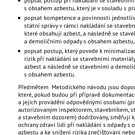
popsat postup při nakládání se stavebním
s obsahem azbestu, který je v souladu s pr
popsat kompetence a povinnosti jednotli
státní správy v rámci nakládání se stavebn
které obsahují azbest, a následně se stav
a demoličními odpady s obsahem azbestu,
popsat postup, který povede k minimalizac
rizik při nakládání se stavebními materiály
azbest a následně se stavebními a demol
s obsahem azbestu.
Předmětem Metodického návodu jsou dopor
které, pokud budou při přípravě dokumentac
a jejich provádění odpovědnými osobami (p
autorizovaným inspektorem, stavebníkem, 
a stavebním dozorem) dodržovány, směřují k
ochrany zdraví lidí při nakládání s odpady s
azbestu a ke snížení rizika znečišťování neb