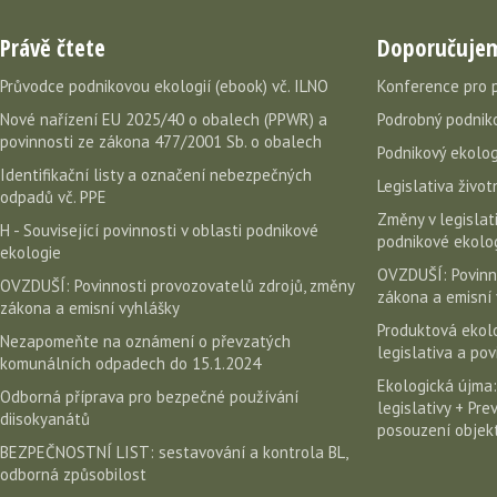
Právě čtete
Doporučuje
Průvodce podnikovou ekologií (ebook) vč. ILNO
Konference pro 
Nové nařízení EU 2025/40 o obalech (PPWR) a
Podrobný podniko
povinnosti ze zákona 477/2001 Sb. o obalech
Podnikový ekolog
Identifikační listy a označení nebezpečných
Legislativa život
odpadů vč. PPE
Změny v legislati
H - Související povinnosti v oblasti podnikové
podnikové ekolog
ekologie
OVZDUŠÍ: Povinn
OVZDUŠÍ: Povinnosti provozovatelů zdrojů, změny
zákona a emisní 
zákona a emisní vyhlášky
Produktová ekolo
Nezapomeňte na oznámení o převzatých
legislativa a po
komunálních odpadech do 15.1.2024
Ekologická újma:
Odborná příprava pro bezpečné používání
legislativy + Pr
diisokyanátů
posouzení objekt
BEZPEČNOSTNÍ LIST: sestavování a kontrola BL,
odborná způsobilost