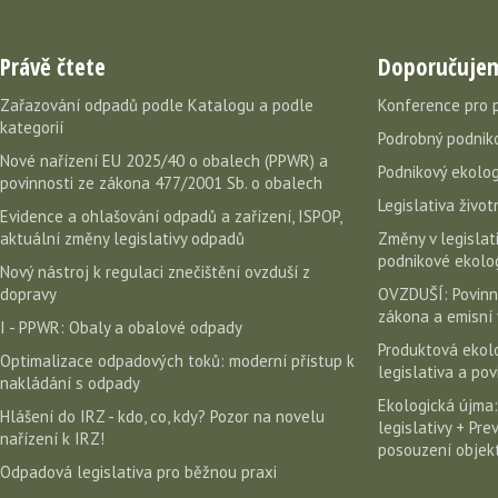
Právě čtete
Doporučuje
Zařazování odpadů podle Katalogu a podle
Konference pro 
kategorií
Podrobný podniko
Nové nařízení EU 2025/40 o obalech (PPWR) a
Podnikový ekolog
povinnosti ze zákona 477/2001 Sb. o obalech
Legislativa život
Evidence a ohlašování odpadů a zařízení, ISPOP,
aktuální změny legislativy odpadů
Změny v legislati
podnikové ekolog
Nový nástroj k regulaci znečištění ovzduší z
dopravy
OVZDUŠÍ: Povinn
zákona a emisní 
I - PPWR: Obaly a obalové odpady
Produktová ekolo
Optimalizace odpadových toků: moderní přístup k
legislativa a po
nakládání s odpady
Ekologická újma:
Hlášení do IRZ - kdo, co, kdy? Pozor na novelu
legislativy + Pr
nařízení k IRZ!
posouzení objekt
Odpadová legislativa pro běžnou praxi