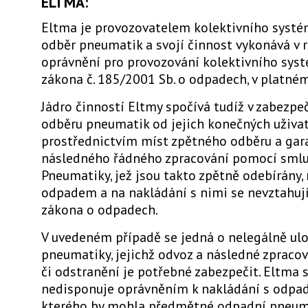
ELTMA:
Eltma je provozovatelem kolektivního systé
odběr pneumatik a svojí činnost vykonává v
oprávnění pro provozování kolektivního syst
zákona č. 185/2001 Sb. o odpadech, v platném
Jádro činností Eltmy spočívá tudíž v zabezp
odběru pneumatik od jejich konečných uživa
prostřednictvím míst zpětného odběru a gara
následného řádného zpracování pomocí smlu
Pneumatiky, jež jsou takto zpětně odebírány,
odpadem a na nakládání s nimi se nevztahuj
zákona o odpadech.
V uvedeném případě se jedná o nelegálně ul
pneumatiky, jejichž odvoz a následné zpraco
či odstranění je potřebné zabezpečit. Eltma
nedisponuje oprávněním k nakládání s odpad
kterého by mohla předmětné odpadní pneum