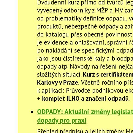
Dvoudenní kurz přímo od tvůrců legi
vyvedený odborníky z MŽP a MV za
od problematiky definice odpadu, v
produktů, nebezpečné odpady a za
do katalogu přes obecné povinnost
je evidence a ohlašování, správní ř
po nakládání se specifickými odpa
jako jsou čistírenské kaly a bioodp
odpady atp. Návody na řešení nejča
složitých situací.
Kurz s certifikátem
Karlovy v Praze.
Včetně ročního pří
k aplikaci: Průvodce podnikovou eko
+
komplet ILNO a značení odpadů
.
ODPADY: Aktuální změny legislati
dopady pro praxi
Přehled předpisů a jejich změny. M