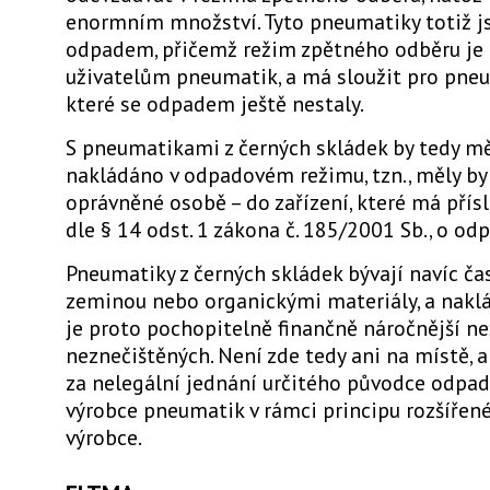
enormním množství. Tyto pneumatiky totiž js
odpadem, přičemž režim zpětného odběru je
uživatelům pneumatik, a má sloužit pro pneu
které se odpadem ještě nestaly.
S pneumatikami z černých skládek by tedy mě
nakládáno v odpadovém režimu, tzn., měly by
oprávněné osobě – do zařízení, které má přís
dle § 14 odst. 1 zákona č. 185/2001 Sb., o od
Pneumatiky z černých skládek bývají navíc ča
zeminou nebo organickými materiály, a naklá
je proto pochopitelně finančně náročnější n
neznečištěných. Není zde tedy ani na místě, 
za nelegální jednání určitého původce odpa
výrobce pneumatik v rámci principu rozšířen
výrobce.