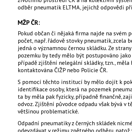
odběr pneumatik ELTMA, jejichž odpovědi př
MŽP ČR:
Pokud občan či nějaká firma najde na svém 
počet, např. řádově stovky pneumatik, zcela b
jedná o významnou černou skládku. Ze strany
pozemku by tedy mělo být postupováno jako
případě zjištění nelegální skládky, tzn., měla 
kontaktována ČIŽP nebo Policie ČR.
S pomocí těchto institucí by mělo dojít k po
identifikace osoby, která na pozemek pneuma
ta by měla pak fyzicky, případně finančně, zaji
odvoz. Zjištění původce odpadu však bývá v 
většinou problematické.
Odpadní pneumatiky z černých skládek nicm
odevzdávat v režimu zpětného odběru, natož 