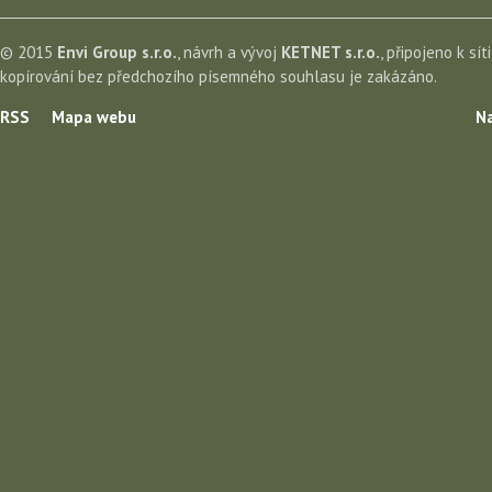
© 2015
Envi Group s.r.o.
, návrh a vývoj
KETNET s.r.o.
, připojeno k sít
kopírování bez předchozího písemného souhlasu je zakázáno.
RSS
Mapa webu
Na