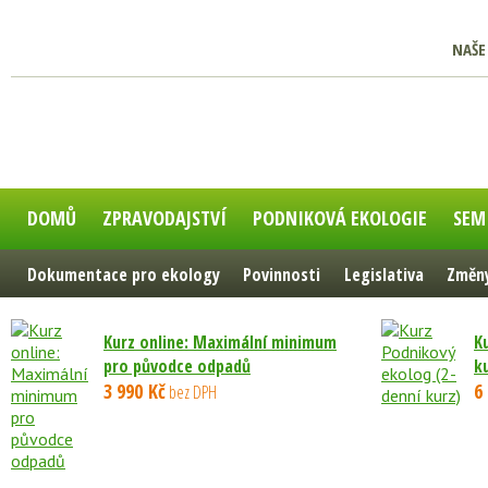
NAŠE
DOMŮ
ZPRAVODAJSTVÍ
PODNIKOVÁ EKOLOGIE
SEM
Dokumentace pro ekology
Povinnosti
Legislativa
Změny
Kurz online: Maximální minimum
K
pro původce odpadů
k
3 990 Kč
6
bez DPH