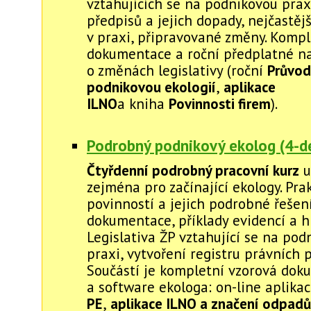
vztahujících se na podnikovou prax
předpisů a jejich dopady, nejčastěj
v praxi, připravované změny. Kompl
dokumentace a roční předplatné na
o změnách legislativy (roční
Průvod
podnikovou ekologií
,
aplikace
ILNO
a kniha
Povinnosti firem
).
Podrobný podnikový ekolog (4-de
Čtyřdenní podrobný pracovní kurz
u
zejména pro začínající ekology. Pra
povinností a jejich podrobné řešení
dokumentace, příklady evidencí a hl
Legislativa ŽP vztahující se na pod
praxi, vytvoření registru právních 
Součástí je kompletní vzorová do
a software ekologa: on-line aplika
PE
,
aplikace ILNO a značení odpadů