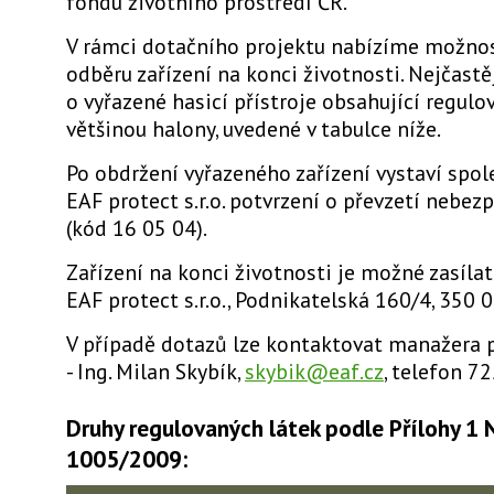
fondu životního prostředí ČR.
V rámci dotačního projektu nabízíme možno
odběru zařízení na konci životnosti. Nejčastě
o vyřazené hasicí přístroje obsahující regulov
většinou halony, uvedené v tabulce níže.
Po obdržení vyřazeného zařízení vystaví spo
EAF protect s.r.o. potvrzení o převzetí nebe
(kód 16 05 04).
Zařízení na konci životnosti je možné zasíla
EAF protect s.r.o., Podnikatelská 160/4, 350 
V případě dotazů lze kontaktovat manažera 
- Ing. Milan Skybík,
skybik@eaf.cz
, telefon 7
Druhy regulovaných látek podle Přílohy 1 N
1005/2009: