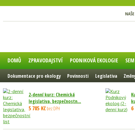
NAŠE
DOMŮ
ZPRAVODAJSTVÍ
PODNIKOVÁ EKOLOGIE
SEM
Dokumentace pro ekology
Povinnosti
Legislativa
Změny
2-denní kurz: Chemická
K
legislativa, bezpečnostn...
k
5 785 Kč
6
bez DPH