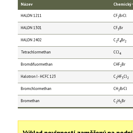
Název
Chemický 
HALON 1211
CF
BrCl
2
HALON 1301
CF
Br
3
HALON 2402
C
F
Br
2
4
2
Tetrachlormethan
CCl
4
Bromdifuormethan
CHF
Br
2
Halotron I - HCFC 123
C
HF
Cl
2
3
2
Bromchlormethan
CH
BrCl
2
Bromethan
C
H
Br
2
5
Výklad povinností zaměřený na podni