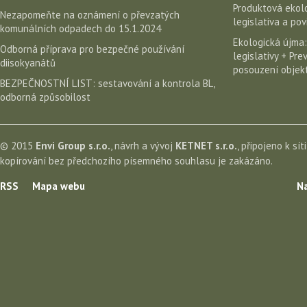
Produktová ekolo
Nezapomeňte na oznámení o převzatých
legislativa a po
komunálních odpadech do 15.1.2024
Ekologická újma:
Odborná příprava pro bezpečné používání
legislativy + Pr
diisokyanátů
posouzení objekt
BEZPEČNOSTNÍ LIST: sestavování a kontrola BL,
odborná způsobilost
© 2015
Envi Group s.r.o.
, návrh a vývoj
KETNET s.r.o.
, připojeno k sít
kopírování bez předchozího písemného souhlasu je zakázáno.
RSS
Mapa webu
Na