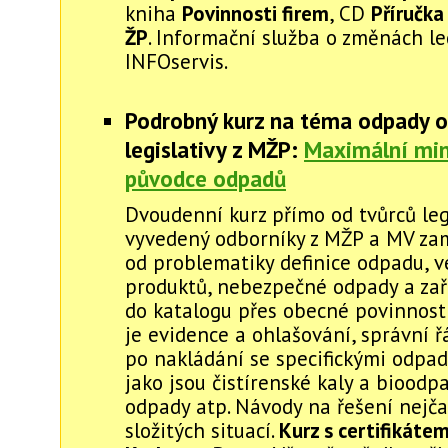
kniha
Povinnosti firem
, CD
Příručka
ŽP
. Informační služba o změnách le
INFOservis.
Podrobný kurz na téma odpady o
legislativy z MŽP:
Maximální mi
původce odpadů
Dvoudenní kurz přímo od tvůrců legi
vyvedený odborníky z MŽP a MV za
od problematiky definice odpadu, v
produktů, nebezpečné odpady a za
do katalogu přes obecné povinnost
je evidence a ohlašování, správní ř
po nakládání se specifickými odpa
jako jsou čistírenské kaly a bioodp
odpady atp. Návody na řešení nejča
složitých situací.
Kurz s certifikátem