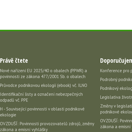
Právě čtete
Doporučuje
Nové nařízení EU 2025/40 o obalech (PPWR) a
Konference pro 
povinnosti ze zákona 477/2001 Sb. o obalech
Podrobný podniko
Průvodce podnikovou ekologií (ebook) vč. ILNO
Podnikový ekolog
Identifikační listy a označení nebezpečných
Legislativa život
odpadů vč. PPE
Změny v legislati
H - Související povinnosti v oblasti podnikové
podnikové ekolog
ekologie
OVZDUŠÍ: Povinn
OVZDUŠÍ: Povinnosti provozovatelů zdrojů, změny
zákona a emisní 
zákona a emisní vyhlášky