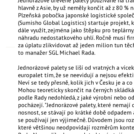
Jednorázové dřevěné palety používané na tra
hlavně z Asie, by už neměly končit až z 80 % n
Plzeňská pobočka japonské logistické spole
(Sumisho Global Logistics) startuje projekt, 
dále využít, zejména jako štěpku pro teplárny,
náhradu nedostatkového uhlí. Ročně musí fir
za úplatu zlikvidovat až jeden milion tun těc
to manažer SGL Michael Rada.
Jednorázové palety se liší od vratných a více
europalet tím, že se neevidují a nejsou efekti
Neví se tedy přesně, kolik jich v Česku je a co
Mohou teoreticky skončit na černých skládká
podle Rady nedohledá, z jaké výrobní nebo o
pocházejí. "Jednorázové palety, které nemají 
nosnost, se stávají po krátké době odpadem 
se používají jen výjimečně. Důvodem jsou roz
které většinou neodpovídají rozměrům kontej