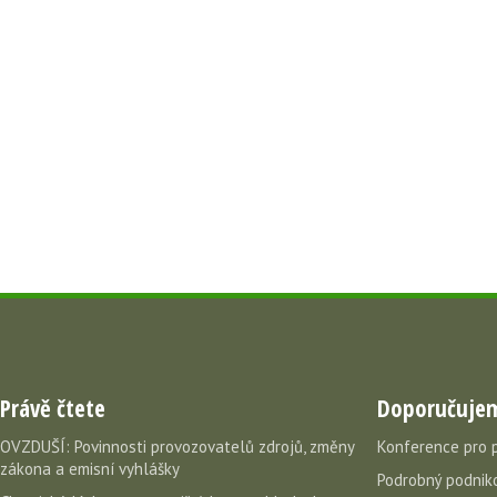
Právě čtete
Doporučuje
OVZDUŠÍ: Povinnosti provozovatelů zdrojů, změny
Konference pro 
zákona a emisní vyhlášky
Podrobný podniko