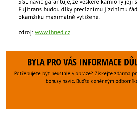
SGL navíc garantuje, že veškeré kamiony její 
Fujitrans budou díky preciznímu jízdnímu řá
okamžiku maximálně vytížené.
zdroj:
www.ihned.cz
BYLA PRO VÁS INFORMACE DŮL
Potřebujete být neustále v obraze? Získejte zdarma p
bonusy navíc. Buďte ceněnným odborní