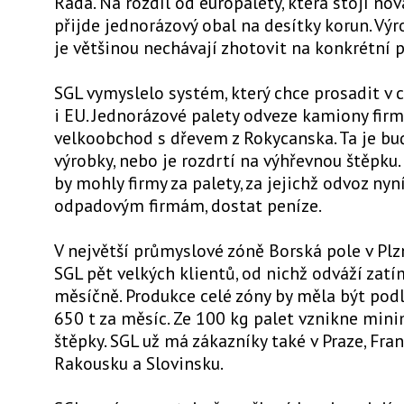
Rada. Na rozdíl od europalety, která stojí no
přijde jednorázový obal na desítky korun. Výr
je většinou nechávají zhotovit na konkrétní 
SGL vymyslelo systém, který chce prosadit v 
i EU. Jednorázové palety odveze kamiony fir
velkoobchod s dřevem z Rokycanska. Ta je bu
výrobky, nebo je rozdrtí na výhřevnou štěpku.
by mohly firmy za palety, za jejichž odvoz nyní
odpadovým firmám, dostat peníze.
V největší průmyslové zóně Borská pole v Plz
SGL pět velkých klientů, od nichž odváží zatí
měsíčně. Produkce celé zóny by měla být pod
650 t za měsíc. Ze 100 kg palet vznikne min
štěpky. SGL už má zákazníky také v Praze, Fra
Rakousku a Slovinsku.