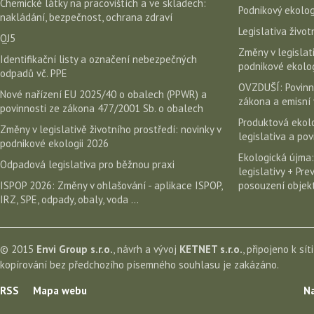
Chemické látky na pracovištích a ve skladech:
Podnikový ekolog
nakládání, bezpečnost, ochrana zdraví
Legislativa život
QJ5
Změny v legislati
Identifikační listy a označení nebezpečných
podnikové ekolog
odpadů vč. PPE
OVZDUŠÍ: Povinn
Nové nařízení EU 2025/40 o obalech (PPWR) a
zákona a emisní 
povinnosti ze zákona 477/2001 Sb. o obalech
Produktová ekolo
Změny v legislativě životního prostředí: novinky v
legislativa a po
podnikové ekologii 2026
Ekologická újma:
Odpadová legislativa pro běžnou praxi
legislativy + Pr
ISPOP 2026: Změny v ohlašování - aplikace ISPOP,
posouzení objekt
IRZ, SPE, odpady, obaly, voda ...
© 2015
Envi Group s.r.o.
, návrh a vývoj
KETNET s.r.o.
, připojeno k sít
kopírování bez předchozího písemného souhlasu je zakázáno.
RSS
Mapa webu
Na