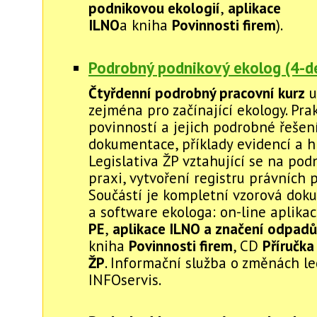
podnikovou ekologií
,
aplikace
ILNO
a kniha
Povinnosti firem
).
Podrobný podnikový ekolog (4-de
Čtyřdenní podrobný pracovní kurz
u
zejména pro začínající ekology. Pra
povinností a jejich podrobné řešení
dokumentace, příklady evidencí a hl
Legislativa ŽP vztahující se na pod
praxi, vytvoření registru právních 
Součástí je kompletní vzorová do
a software ekologa: on-line aplika
PE
,
aplikace ILNO a značení odpadů
kniha
Povinnosti firem
, CD
Příručka
ŽP
. Informační služba o změnách le
INFOservis.