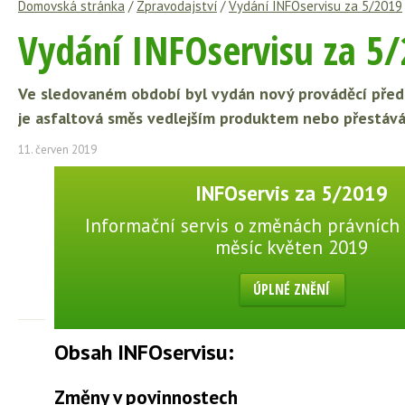
Domovská stránka
/
Zpravodajství
/
Vydání INFOservisu za 5/2019
Vydání INFOservisu za 5
Ve sledovaném období byl vydán nový prováděcí předpis
je asfaltová směs vedlejším produktem nebo přestáv
11. červen 2019
INFOservis za 5/2019
Informační servis o změnách právních 
měsíc květen 2019
ÚPLNÉ ZNĚNÍ
Obsah INFOservisu:
Změny v povinnostech