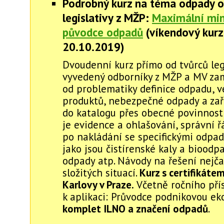
Podrobný kurz na téma odpady o
legislativy z MŽP:
Maximální mi
původce odpadů
(víkendový kurz
20.10.2019)
Dvoudenní kurz přímo od tvůrců legi
vyvedený odborníky z MŽP a MV za
od problematiky definice odpadu, v
produktů, nebezpečné odpady a za
do katalogu přes obecné povinnost
je evidence a ohlašování, správní ř
po nakládání se specifickými odpa
jako jsou čistírenské kaly a bioodp
odpady atp. Návody na řešení nejča
složitých situací.
Kurz s certifikátem
Karlovy v Praze.
Včetně ročního pří
k aplikaci: Průvodce podnikovou eko
komplet ILNO a značení odpadů
.