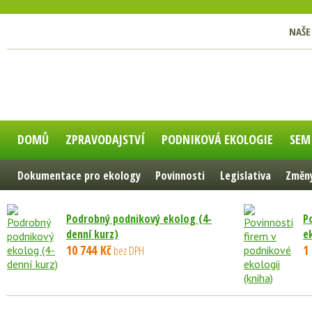
NAŠE
DOMŮ
ZPRAVODAJSTVÍ
PODNIKOVÁ EKOLOGIE
SEM
Dokumentace pro ekology
Povinnosti
Legislativa
Změny
Podrobný podnikový ekolog (4-
P
denní kurz)
e
10 744 Kč
1
bez DPH