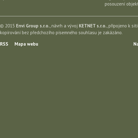
posouzení objekt
© 2015
Envi Group s.r.o.
, návrh a vývoj
KETNET s.r.o.
, připojeno k sít
kopírování bez předchozího písemného souhlasu je zakázáno.
RSS
Mapa webu
Na