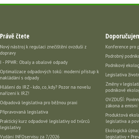
Právě čtete
Doporučuje
Nový nástroj k regulaci znečištění ovzduší z
Konference pro 
dopravy
Podrobný podniko
I - PPWR: Obaly a obalové odpady
Podnikový ekolog
Optimalizace odpadových toků: moderní přístup k
Legislativa život
nakládání s odpady
Změny v legislati
Hlášení do IRZ - kdo, co, kdy? Pozor na novelu
podnikové ekolog
nařízení k IRZ!
OVZDUŠÍ: Povinn
Odpadová legislativa pro běžnou praxi
zákona a emisní 
Připravovaná legislativa
Produktová ekolo
Praktický kurz odpadové legislativy od tvůrců
legislativa a po
legislativy
Ekologická újma:
Vydání INFOservisu za 7/2026
legislativy + Pr