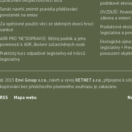
Zpracování bezpečnostních listů
podnikové ekolog
Senát navrhl zmírnit pravidla přidělování
OVZDUŠÍ: Povinn
povolenek na emise
zákona a emisní 
Za opětovné použití věcí ze sběrných dvorů hrozí
Produktová ekolo
sankce
legislativa a po
ADR PRO "NE"DOPRAVCE: Běžný podnik a jeho
Ekologická újma:
povinnosti k ADR, školení zúčastněných osob
legislativy + Pr
Praktický kurz odpadové legislativy od tvůrců
posouzení objekt
legislativy
© 2015
Envi Group s.r.o.
, návrh a vývoj
KETNET s.r.o.
, připojeno k sít
kopírování bez předchozího písemného souhlasu je zakázáno.
RSS
Mapa webu
Na