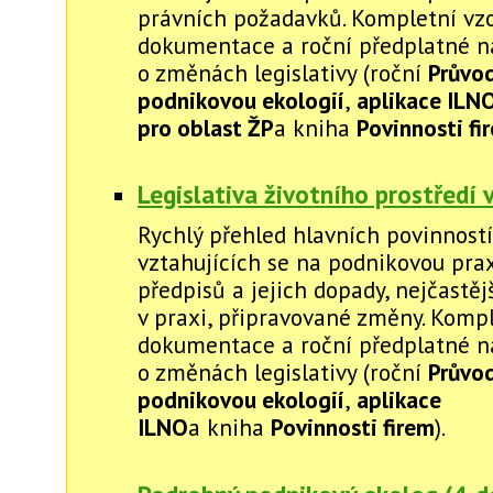
právních požadavků. Kompletní vz
dokumentace a roční předplatné na
o změnách legislativy (roční
Průvo
podnikovou ekologií
,
aplikace ILN
pro oblast ŽP
a kniha
Povinnosti fi
Legislativa životního prostředí 
Rychlý přehled hlavních povinností
vztahujících se na podnikovou pra
předpisů a jejich dopady, nejčastěj
v praxi, připravované změny. Komp
dokumentace a roční předplatné na
o změnách legislativy (roční
Průvo
podnikovou ekologií
,
aplikace
ILNO
a kniha
Povinnosti firem
).