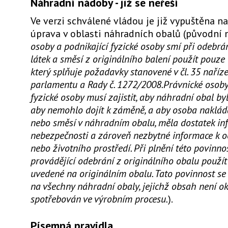
Náhradní nádoby - již se neřeší
Ve verzi schválené vládou je již vypuštěna 
úprava v oblasti náhradních obalů (původní 
osoby a podnikající fyzické osoby smí při odebr
látek a směsí z originálního balení použít pouze 
který splňuje požadavky stanovené v čl. 35 naříz
parlamentu a Rady č. 1272/2008.Právnické osoby 
fyzické osoby musí zajistit, aby náhradní obal by
aby nemohlo dojít k záměně, a aby osoba nakláda
nebo směsí v náhradním obalu, měla dostatek inf
nebezpečnosti a zároveň nezbytné informace k o
nebo životního prostředí. Při plnění této povinn
provádějící odebrání z originálního obalu použí
uvedené na originálním obalu. Tato povinnost se
na všechny náhradní obaly, jejichž obsah není o
spotřebován ve výrobním procesu.
).
Písemná pravidla