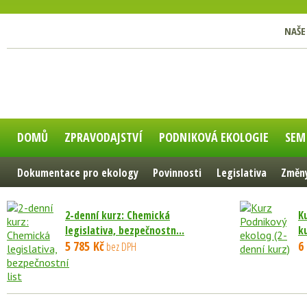
NAŠE
DOMŮ
ZPRAVODAJSTVÍ
PODNIKOVÁ EKOLOGIE
SEM
Dokumentace pro ekology
Povinnosti
Legislativa
Změny
2-denní kurz: Chemická
K
legislativa, bezpečnostn...
k
5 785 Kč
6
bez DPH