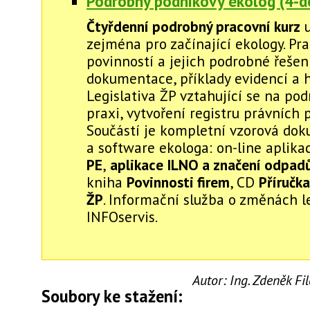
Podrobný podnikový ekolog (4-d
Čtyřdenní podrobný pracovní kurz
u
zejména pro začínající ekology. Pr
povinností a jejich podrobné řešen
dokumentace, příklady evidencí a h
Legislativa ŽP vztahující se na po
praxi, vytvoření registru právních 
Součástí je kompletní vzorová do
a software ekologa: on-line aplik
PE
,
aplikace ILNO a značení odpad
kniha
Povinnosti firem
, CD
Příručka
ŽP
. Informační služba o změnách le
INFOservis.
Autor:
Ing. Zdeněk F
Soubory ke stažení: