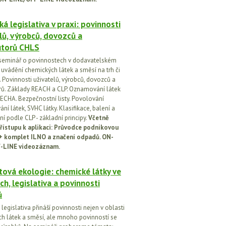
á legislativa v praxi: povinnosti
lů, výrobců, dovozců a
utorů CHLS
seminář o povinnostech v dodavatelském
i uvádění chemických látek a směsí na trh či
 Povinnosti uživatelů, výrobců, dovozců a
orů. Základy REACH a CLP. Oznamování látek
ECHA. Bezpečnostní listy. Povolování
í látek, SVHC látky. Klasifikace, balení a
í podle CLP - základní principy.
Včetně
řístupu k aplikaci: Průvodce podnikovou
 + komplet ILNO a značení odpadů. ON-
-LINE videozáznam.
ová ekologie: chemické látky ve
ch, legislativa a povinnosti
ů
egislativa přináší povinnosti nejen v oblasti
h látek a směsí, ale mnoho povinností se