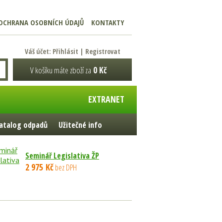
OCHRANA OSOBNÍCH ÚDAJŮ
KONTAKTY
Váš účet:
Přihlásit
|
Registrovat
V košíku máte zboží za
0 Kč
EXTRANET
atalog odpadů
Užitečné info
Seminář Legislativa ŽP
2 975 Kč
bez DPH