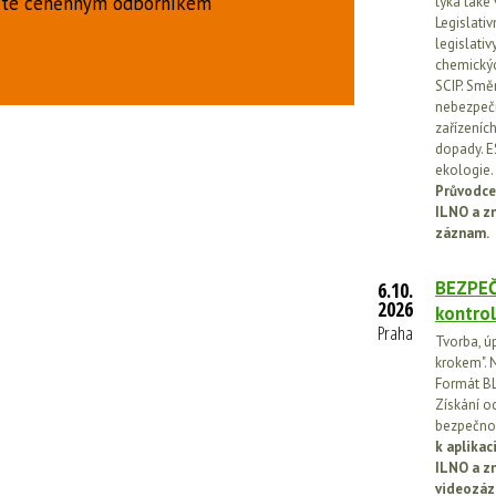
uďte ceněnným odborníkem
týká také
Legislati
legislati
chemickýc
SCIP. Smě
nebezpečn
zařízeníc
dopady. E
ekologie.
Průvodce
ILNO a z
záznam.
BEZPEČ
6.10.
2026
kontrol
Praha
Tvorba, ú
krokem". N
Formát BL
Získání o
bezpečnos
k aplika
ILNO a z
videozáz