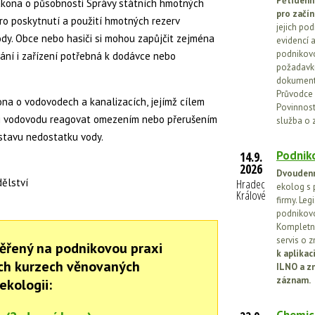
Pětidenn
kona o působnosti Správy státních hmotných
pro začín
ro poskytnutí a použití hmotných rezerv
jejich po
ody. Obce nebo hasiči si mohou zapůjčit zejména
evidencí a
podnikovo
rpání i zařízení potřebná k dodávce nebo
požadavků
dokumenta
Průvodce 
na o vodovodech a kanalizacích, jejímž cílem
Povinnosti
li vodovodu reagovat omezením nebo přerušením
služba o 
stavu nedostatku vody.
Podniko
14.9.
2026
Dvoudenn
dělství
Hradec
ekolog s 
Králové
firmy. Leg
podnikovo
Kompletní
servis o 
ěřený na podnikovou praxi
k aplika
ch kurzech věnovaných
ILNO a z
záznam.
ekologii: