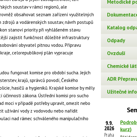
Metodické p
kých soustav v rámci regionů, ale
Dokumentace
 rovněž obsahovat seznam zařízení využitelných
h zdrojů a vodárenských soustav, návrh postupů
Katalog odp
kon stanoví priority při vyhlášeném stavu
ější zajistit funkčnost důležité infrastruktury
Odpady
ásobování obyvatel pitnou vodou. Přípravu
 kraje, celorepublikový plán vypracuje
Ovzduší
Chemické lát
budou fungovat komise pro období sucha. Jejich
ADR Přeprava
terstev, krajů, správců povodí, Českého
icie, hasičů a hygieniků. Krajské komise by měly
Užitečné info
tí účinnosti zákona. Ústřední komisi pro sucho
ad moci v případě potřeby upravit, omezit nebo
Sem
it užívání vody z vodovodu nebo nařídit
pulaci nad rámec schváleného manipulačního
Podrob
9.9.
2026
kurz)
Praha