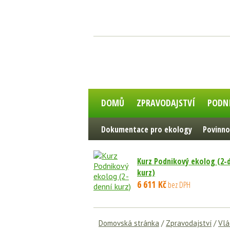
DOMŮ
ZPRAVODAJSTVÍ
PODN
Dokumentace pro ekology
Povinno
Kurz Podnikový ekolog (2-
kurz)
6 611 Kč
bez DPH
Domovská stránka
/
Zpravodajství
/
Vlá