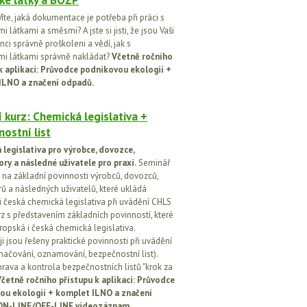
ké látky a BOZP
íte, jaká dokumentace je potřeba při práci s
 látkami a směsmi? A jste si jisti, že jsou Vaši
ci správně proškoleni a vědí, jak s
i látkami správně nakládat?
Včetně ročního
k aplikaci: Průvodce podnikovou ekologií +
ILNO a značení odpadů.
 kurz: Chemická legislativa +
ostní list
legislativa pro výrobce, dovozce,
ory a následné uživatele pro praxi.
Seminář
na základní povinnosti výrobců, dovozců,
rů a následných uživatelů, které ukládá
i česká chemická legislativa při uvádění CHLS
rz s představením základních povinností, které
ropská i česká chemická legislativa.
i jsou řešeny praktické povinnosti při uvádění
značování, oznamování, bezpečnostní list).
prava a kontrola bezpečnostních listů "krok za
četně ročního přístupu k aplikaci: Průvodce
ou ekologií + komplet ILNO a značení
ON-LINE/OFF-LINE videozáznam.