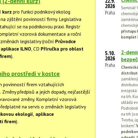
Chemic
 (2-denní kurz)
22.9.
2026
Seminář: V
í kurz
pro funkci podnikový ekolog
Praha
chemickými
a zjištění povinností firmy. Legislativa
zaměstnan
chemickým
tahující se na podnikovou praxi. Registr
přístupu 
Kompletní vzorová dokumentace a roční
komplet 
 změnách legislativy (roční
Průvodce
aplikace ILNO
, CD
Příručka pro oblast
2-denní
5.10.
firem
).
2026
bezpečn
Praha
Chemická 
ního prostředí v kostce
distribut
zaměřený 
h povinností firem vztahujících
distributo
evropská 
. Změny předpisů a jejich dopady, nejčastější
na trh. Ku
řipravované změny. Kompletní vzorová
ukládá ev
ředplatné na servis o změnách legislativy
Podrobněj
kovou ekologií
,
aplikace
na trh (o
Tvorba, ú
ti firem
).
krokem".
V
podnikov
odpadů. 