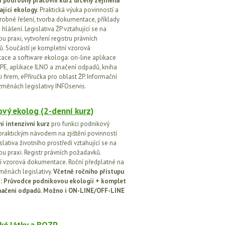
í podrobný pracovní kurz určený zejména
ající ekology.
Praktická výuka povinností a
drobné řešení, tvorba dokumentace, příklady
 hlášení. Legislativa ŽP vztahující se na
u praxi, vytvoření registru právních
. Součástí je kompletní vzorová
ce a software ekologa: on-line aplikace
PE, aplikace ILNO a značení odpadů, kniha
 firem, ePříručka pro oblast ŽP. Informační
změnách legislativy INFOservis.
vý ekolog (2-denní kurz)
í intenzivní kurz
pro funkci podnikový
praktickým návodem na zjištění povinností
islativa životního prostředí vztahující se na
u praxi. Registr právních požadavků.
 vzorová dokumentace. Roční předplatné na
změnách legislativy.
Včetně ročního přístupu
ci: Průvodce podnikovou ekologií + komplet
načení odpadů. Možno i ON-LINE/OFF-LINE