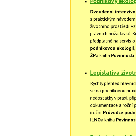
Podnikový ekolog
Dvoudenní intenzivn
s praktickým návodem n
životního prostředí vz
právních požadavků. 
předplatné na servis o
podnikovou ekologií
,
ŽP
a kniha
Povinnosti 
Legislativa život
Rychlý přehled hlavníc
se na podnikovou praxi
nedostatky v praxi, p
dokumentace a roční p
(roční
Průvodce podni
ILNO
a kniha
Povinnos