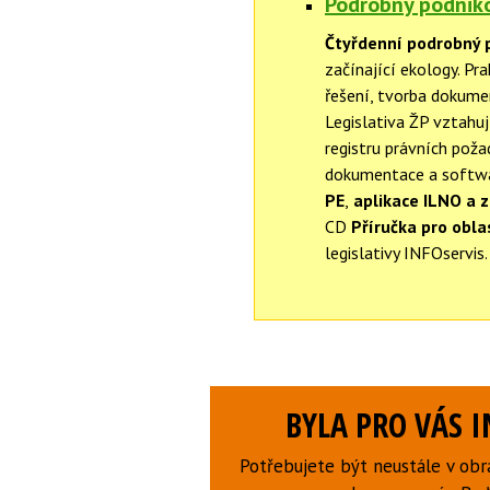
Podrobný podniko
Čtyřdenní podrobný 
začínající ekology. Pr
řešení, tvorba dokumen
Legislativa ŽP vztahuj
registru právních pož
dokumentace a softwar
PE
,
aplikace ILNO a 
CD
Příručka pro obla
legislativy INFOservis.
BYLA PRO VÁS 
Potřebujete být neustále v obr