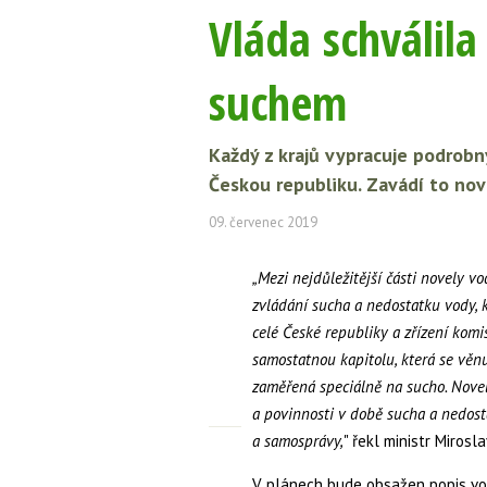
Vláda schválil
suchem
Každý z krajů vypracuje podrobn
Českou republiku. Zavádí to nov
09. červenec 2019
„Mezi nejdůležitější části novely v
zvládání sucha a nedostatku vody, k
celé České republiky a zřízení komi
samostatnou kapitolu, která se věnu
zaměřená speciálně na sucho. Nove
a povinnosti v době sucha a nedost
a samosprávy,
" řekl ministr Mirosl
V plánech bude obsažen popis vodn