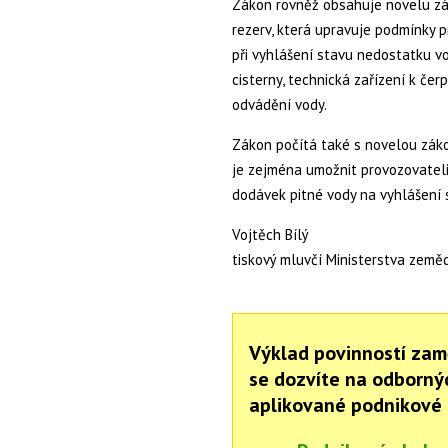
Zákon rovněž obsahuje novelu zá
rezerv, která upravuje podmínky p
při vyhlášení stavu nedostatku v
cisterny, technická zařízení k če
odvádění vody.
Zákon počítá také s novelou záko
je zejména umožnit provozovate
dodávek pitné vody na vyhlášení 
Vojtěch Bílý
tiskový mluvčí Ministerstva země
Výklad povinností zam
se dozvíte na odborný
aplikované podnikové 