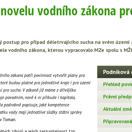
a novelu vodního zákona pr
ý postup pro případ déletrvajícího sucha na svém území a
ela vodního zákona, kterou vypracovalo MZe spolu s MŽP,
Podniková 
odního zákona patří povinnost vytvořit plány pro
teré budou platné pro jednotlivé kraje i pro území
Přehled povi
sí pro sucho. V zákoně již máme z dřívějška
Právní předp
je povodním, nově k ní přibude i kapitola,
la podrobně popisuje, jaké kompetence
Aktuální změn
atku vody mají jednotlivé složky státní správy
av Toman.
Připravovaná 
ích zdrojů a jejich zastupitelnost, tzn.