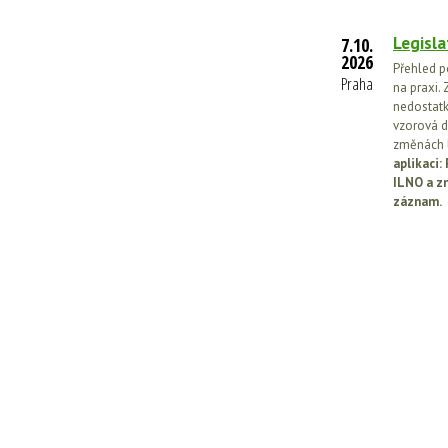
Legisla
7.10.
2026
Přehled p
Praha
na praxi. 
nedostatk
vzorová d
změnách l
aplikaci
ILNO a z
záznam.