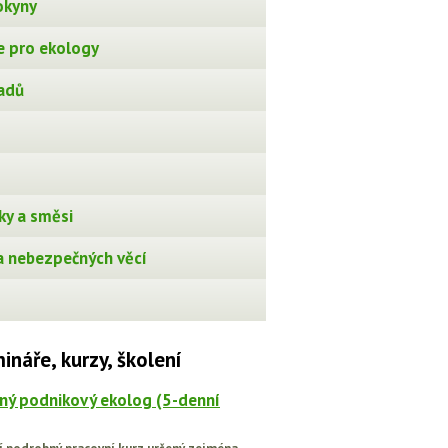
okyny
 pro ekology
adů
ky a směsi
 nebezpečných věcí
ináře, kurzy, školení
ný podnikový ekolog (5-denní