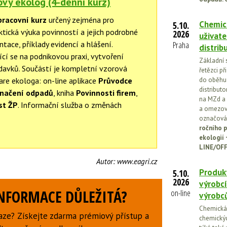
vý ekolog (4-denní kurz)
pracovní kurz
určený zejména pro
Chemick
5.10.
aktická výuka povinností a jejich podrobné
2026
uživate
tace, příklady evidencí a hlášení.
Praha
distrib
ící se na podnikovou praxi, vytvoření
Základní 
adavků. Součástí je kompletní vzorová
řetězci př
e ekologa: on-line aplikace
Průvodce
do oběhu.
distribut
značení odpadů
, kniha
Povinnosti firem
,
na MZd a 
st ŽP
. Informační služba o změnách
a omezován
označován
ročního p
ekologií
LINE/OFF
Autor:
www.eagri.cz
Produkt
5.10.
2026
výrobcí
INFORMACE DŮLEŽITÁ?
on-line
výrobc
Chemická l
aze? Získejte zdarma prémiový přístup a
chemickýc