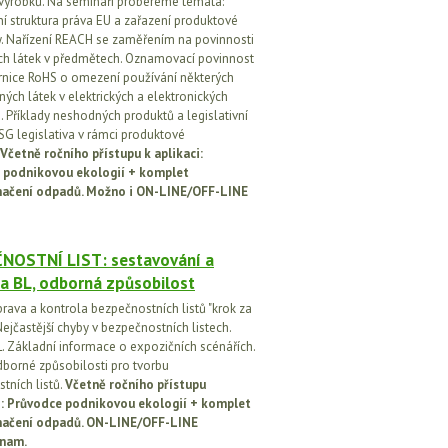
 výrobků. Na semináři probereme témata:
vní struktura práva EU a zařazení produktové
vy. Nařízení REACH se zaměřením na povinnosti
h látek v předmětech. Oznamovací povinnost
rnice RoHS o omezení používání některých
ých látek v elektrických a elektronických
h. Příklady neshodných produktů a legislativní
SG legislativa v rámci produktové
Včetně ročního přístupu k aplikaci:
 podnikovou ekologií + komplet
načení odpadů. Možno i ON-LINE/OFF-LINE
NOSTNÍ LIST: sestavování a
a BL, odborná způsobilost
prava a kontrola bezpečnostních listů "krok za
ejčastější chyby v bezpečnostních listech.
. Základní informace o expozičních scénářích.
dborné způsobilosti pro tvorbu
tních listů.
Včetně ročního přístupu
ci: Průvodce podnikovou ekologií + komplet
načení odpadů. ON-LINE/OFF-LINE
nam.