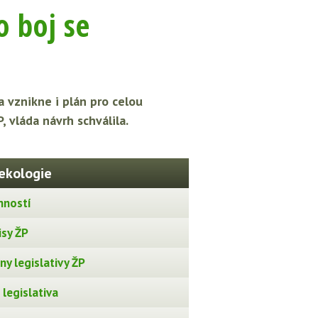
o boj se
 vznikne i plán pro celou
 vláda návrh schválila.
ekologie
nností
isy ŽP
y legislativy ŽP
legislativa