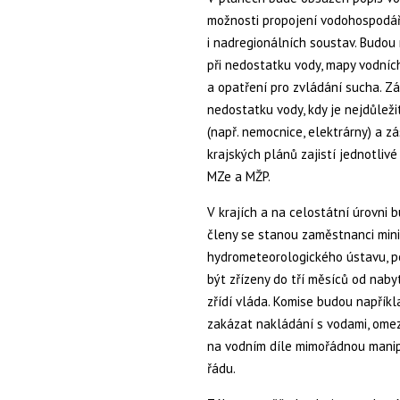
možnosti propojení vodohospodářs
i nadregionálních soustav. Budou
při nedostatku vody, mapy vodníc
a opatření pro zvládání sucha. Zá
nedostatku vody, kdy je nejdůležit
(např. nemocnice, elektrárny) a z
krajských plánů zajistí jednotlivé
MZe a MŽP.
V krajích a na celostátní úrovni 
členy se stanou zaměstnanci minis
hydrometeorologického ústavu, pol
být zřízeny do tří měsíců od naby
zřídí vláda. Komise budou napříkl
zakázat nakládání s vodami, omez
na vodním díle mimořádnou mani
řádu.