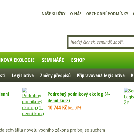
NAŠE SLUŽBY
O NÁS
OBCHODNÍ PODMÍNKY
IKOVÁ EKOLOGIE
SEMINÁŘE
ESHOP
sti
Legislativa
Změny předpisů
Připravovaná legislativa
K
denní
Podrobný podnikový ekolog (4-
denní kurz)
10 744 Kč
bez DPH
da schválila novelu vodního zákona pro boj se suchem