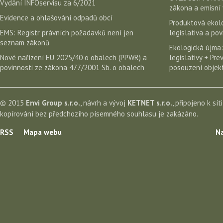
Vydání INFOservisu za 6/2021
zákona a emisní 
Evidence a ohlašování odpadů obcí
Produktová ekolo
EMS: Registr právních požadavků není jen
legislativa a po
seznam zákonů
Ekologická újma:
Nové nařízení EU 2025/40 o obalech (PPWR) a
legislativy + Pr
povinnosti ze zákona 477/2001 Sb. o obalech
posouzení objekt
© 2015
Envi Group s.r.o.
, návrh a vývoj
KETNET s.r.o.
, připojeno k sít
kopírování bez předchozího písemného souhlasu je zakázáno.
RSS
Mapa webu
Na