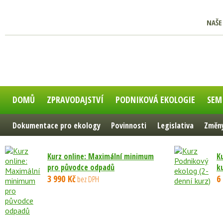
NAŠE
DOMŮ
ZPRAVODAJSTVÍ
PODNIKOVÁ EKOLOGIE
SEM
Dokumentace pro ekology
Povinnosti
Legislativa
Změny
Kurz online: Maximální minimum
K
pro původce odpadů
k
3 990 Kč
6
bez DPH