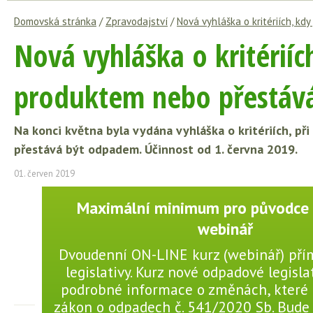
Domovská stránka
/
Zpravodajství
/
Nová vyhláška o kritériích, k
Nová vyhláška o kritériích
produktem nebo přestáv
Na konci května byla vydána vyhláška o kritériích, př
přestává být odpadem. Účinnost od 1. června 2019.
01. červen 2019
Maximální minimum pro původce 
webinář
Dvoudenní ON-LINE kurz (webinář) pří
legislativy. Kurz nové odpadové legisla
podrobné informace o změnách, které 
zákon o odpadech č. 541/2020 Sb. Bude