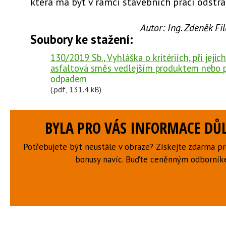
která má být v rámci stavebních prací odstr
Autor:
Ing. Zdeněk F
Soubory ke stažení:
130/2019 Sb., Vyhláška o kritériích, při jejic
asfaltová směs vedlejším produktem nebo p
odpadem
(.pdf, 131.4 kB)
BYLA PRO VÁS INFORMACE DŮL
Potřebujete být neustále v obraze? Získejte zdarma p
bonusy navíc. Buďte ceněnným odborní