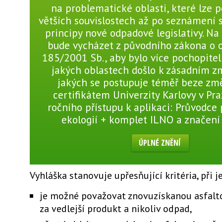
na problematické oblasti, které lze 
větších souvislostech až po seznámení 
principy nové odpadové legislativy. Na
bude vycházet z původního zákona o 
185/2001 Sb., aby bylo více pochopitel
jakých oblastech došlo k zásadním 
jakých se postupuje téměř beze změ
certifikátem Univerzity Karlovy v Pra
ročního přístupu k aplikaci: Průvodce
ekologií + komplet ILNO a značení
ÚPLNÉ ZNĚNÍ
Vyhláška stanovuje upřesňující kritéria, při j
je možné považovat znovuzískanou asfal
za vedlejší produkt a nikoliv odpad,