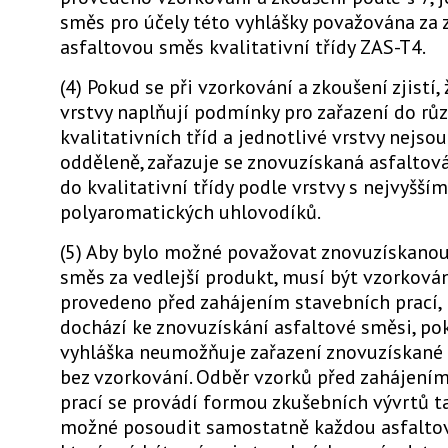
směs pro účely této vyhlášky považována za
asfaltovou směs kvalitativní třídy ZAS-T4.
(4) Pokud se při vzorkování a zkoušení zjistí,
vrstvy naplňují podmínky pro zařazení do rů
kvalitativních tříd a jednotlivé vrstvy nejso
odděleně, zařazuje se znovuzískaná asfaltov
do kvalitativní třídy podle vrstvy s nejvyšš
polyaromatických uhlovodíků.
(5) Aby bylo možné považovat znovuzískanou
směs za vedlejší produkt, musí být vzorkován
provedeno před zahájením stavebních prací, 
dochází ke znovuzískání asfaltové směsi, po
vyhláška neumožňuje zařazení znovuzískané 
bez vzorkování. Odběr vzorků před zahájení
prací se provádí formou zkušebních vývrtů ta
možné posoudit samostatně každou asfaltov