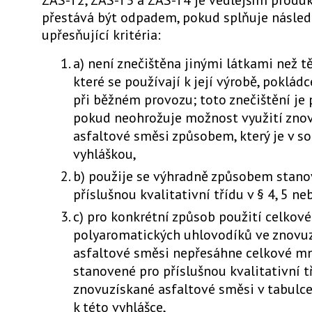
ZAS-T2, ZAS-T3 a ZAS-T4 je vedlejším prod
přestává být odpadem, pokud splňuje násled
upřesňující kritéria:
a) není znečištěna jinými látkami než t
které se používají k její výrobě, pokládc
při běžném provozu; toto znečištění je 
pokud neohrožuje možnost využití zno
asfaltové směsi způsobem, který je v s
vyhláškou,
b) použije se výhradně způsobem stan
příslušnou kvalitativní třídu v § 4, 5 ne
c) pro konkrétní způsob použití celkov
polyaromatických uhlovodíků ve znovu
asfaltové směsi nepřesáhne celkové m
stanovené pro příslušnou kvalitativní t
znovuzískané asfaltové směsi v tabulce č
k této vyhlášce,