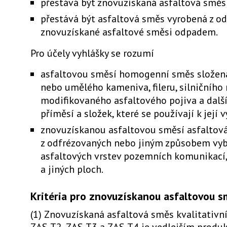
přestává být znovuzískaná asfaltová smě
přestává být asfaltová směs vyrobená z o
znovuzískané asfaltové směsi odpadem.
Pro účely vyhlášky se rozumí
asfaltovou směsí homogenní směs složená
nebo umělého kameniva, fileru, silničního
modifikovaného asfaltového pojiva a další
příměsí a složek, které se používají k její 
znovuzískanou asfaltovou směsí asfaltov
z odfrézovaných nebo jiným způsobem vy
asfaltových vrstev pozemních komunikací
a jiných ploch.
Kritéria pro znovuzískanou asfaltovou 
(1) Znovuzískaná asfaltová směs kvalitativní