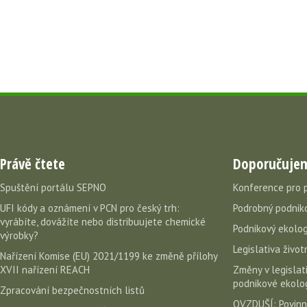
Právě čtete
Doporučuje
Spuštění portálu SEPNO
Konference pro 
UFI kódy a oznámení v PCN pro český trh:
Podrobný podniko
vyrábíte, dovážíte nebo distribuujete chemické
Podnikový ekolog
výrobky?
Legislativa život
Nařízení Komise (EU) 2021/1199 ke změně přílohy
XVII nařízení REACH
Změny v legislati
podnikové ekolog
Zpracování bezpečnostních listů
OVZDUŠÍ: Povinn