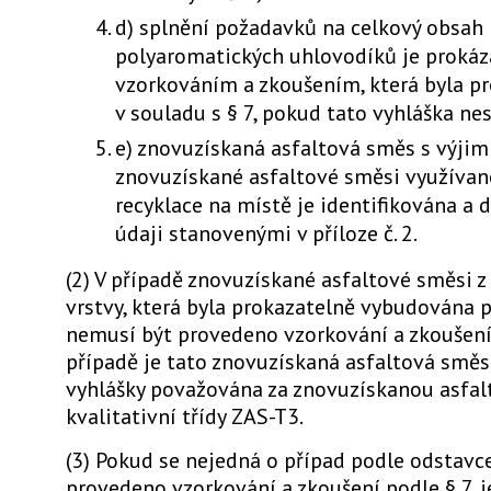
d) splnění požadavků na celkový obsah
polyaromatických uhlovodíků je proká
vzorkováním a zkoušením, která byla p
v souladu s § 7, pokud tato vyhláška nes
e) znovuzískaná asfaltová směs s výji
znovuzískané asfaltové směsi využívan
recyklace na místě je identifikována a
údaji stanovenými v příloze č. 2.
(2) V případě znovuzískané asfaltové směsi z
vrstvy, která byla prokazatelně vybudována p
nemusí být provedeno vzorkování a zkoušení
případě je tato znovuzískaná asfaltová směs
vyhlášky považována za znovuzískanou asfa
kvalitativní třídy ZAS-T3.
(3) Pokud se nejedná o případ podle odstavce
provedeno vzorkování a zkoušení podle § 7, j