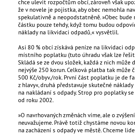
chce ulevit rozpočtům obcí, zároveň však upo
že v novele je pojistka, aby obec nemohla na
spekulativně a neopodstatněně. »Obec bude 
částku pouze tehdy, když tomu budou odpoví
náklady na likvidaci odpadů,« vysvětlil.
Asi 80 % obcí získává peníze na likvidaci o
místního poplatku (tuto úhradu však lze řešit i
Skládá se ze dvou složek, každá z nich může
nejvýše 250 korun. Celková platba tak může 
500 Kč/obyv./rok. První část poplatku je de f
z hlavy«, druhá představuje skutečné náklady
na nakládaní s odpady. Strop pro poplatky s
od roku 2002.
»O navrhovaných změnách víme, ale o zvýšen
neuvažujeme. Právě totiž chystáme novou ko
na zacházení s odpady ve městě. Chceme lid