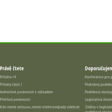
Právě čtete
Doporučuje
Příloha I4
Konference pro 
Přílohy části I
Podrobný podniko
Jednotlivé povinnosti s výkladem
Podnikový ekolog
Přehled povinností
Legislativa život
Kdo nemá smlouvu, nesmí elektroodpady odebrat
Změny v legislati
podnikové ekolog