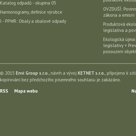
Katalog odpadů - skupina 05
OVZDUŠÍ: Povinn
Harmonogramy, definice výrobce
zákona a emisní 
I - PPWR: Obaly a obalové odpady
Produktová ekolo
legislativa a po
Ekologická újma:
legislativy + Pr
posouzení objekt
© 2015
Envi Group s.r.o.
, návrh a vývoj
KETNET s.r.o.
, připojeno k sít
kopírování bez předchozího písemného souhlasu je zakázáno.
RSS
Mapa webu
Na