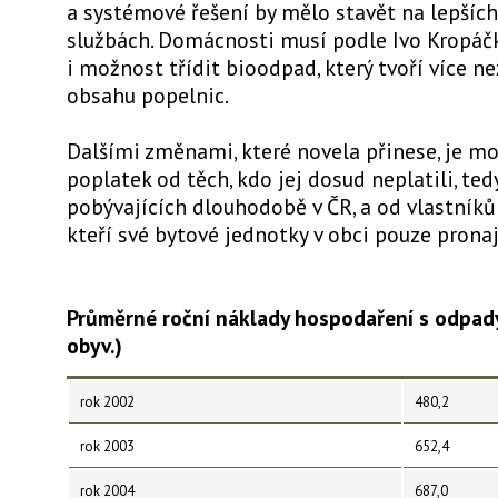
a systémové řešení by mělo stavět na lepších
službách. Domácnosti musí podle Ivo Kropáč
i možnost třídit bioodpad, který tvoří více ne
obsahu popelnic.
Dalšími změnami, které novela přinese, je mo
poplatek od těch, kdo jej dosud neplatili, ted
pobývajících dlouhodobě v ČR, a od vlastníků
kteří své bytové jednotky v obci pouze pronaj
Průměrné roční náklady hospodaření s odpady
obyv.)
rok 2002
480,2
rok 2003
652,4
rok 2004
687,0