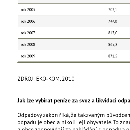
rok 2005
702,1
rok 2006
747,0
rok 2007
813,0
rok 2008
865,2
rok 2009
871,5
ZDROJ: EKO-KOM, 2010
Jak lze vybírat peníze za svoz a likvidaci odp
Odpadový zákon říká, že takzvaným původc
odpadu je obec a nikoli její obyvatelé. To zn
a obce zodpovídají za nakládání s odpady a o