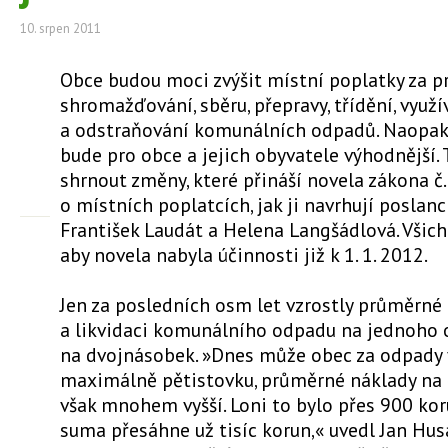
10. srpen 2011
Obce budou moci zvýšit místní poplatky za 
shromažďování, sběru, přepravy, třídění, využí
a odstraňování komunálních odpadů. Naopak
bude pro obce a jejich obyvatele výhodnější. 
shrnout změny, které přináší novela zákona č.
o místních poplatcích, jak ji navrhují poslanc
František Laudát a Helena Langšádlová. Všichni
aby novela nabyla účinnosti již k 1. 1. 2012.
Jen za posledních osm let vzrostly průměrné
a likvidaci komunálního odpadu na jednoho 
na dvojnásobek. »Dnes může obec za odpady 
maximálně pětistovku, průměrné náklady na 
však mnohem vyšší. Loni to bylo přes 900 kor
suma přesáhne už tisíc korun,« uvedl Jan Hus