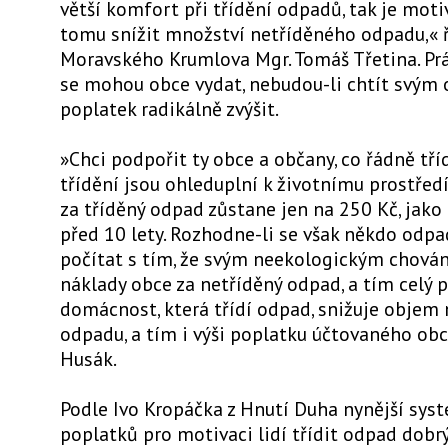
větší komfort při třídění odpadů, tak je motiv
tomu snížit množství netříděného odpadu,« ř
Moravského Krumlova Mgr. Tomáš Třetina. Pr
se mohou obce vydat, nebudou-li chtít svým
poplatek radikálně zvýšit.
»Chci podpořit ty obce a občany, co řádně tří
třídění jsou ohleduplní k životnímu prostředí
za tříděný odpad zůstane jen na 250 Kč, jako
před 10 lety. Rozhodne-li se však někdo odpad
počítat s tím, že svým neekologickým chován
náklady obce za netříděný odpad, a tím celý 
domácnost, která třídí odpad, snižuje objem
odpadu, a tím i výši poplatku účtovaného obcí
Husák.
Podle Ivo Kropáčka z Hnutí Duha nynější sys
poplatků pro motivaci lidí třídit odpad dobr