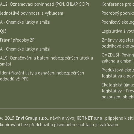
A12: Oznamovací povinnosti (PCN, CHLAP, SCIP)
Konference pro 
Jednotlivé povinnosti s výkladem
Podrobný podniko
A - Chemické látky a směsi
Podnikový ekolog
QJ5
Legislativa život
Právní předpisy ŽP
Změny v legislati
podnikové ekolog
A - Chemické látky a směsi
OVZDUŠÍ: Povinn
A19: Označování a balení nebezpečných látek a
zákona a emisní 
směsí
Produktová ekolo
Identifikační listy a označení nebezpečných
legislativa a po
odpadů vč. PPE
Ekologická újma:
legislativy + Pr
posouzení objekt
© 2015
Envi Group s.r.o.
, návrh a vývoj
KETNET s.r.o.
, připojeno k sít
kopírování bez předchozího písemného souhlasu je zakázáno.