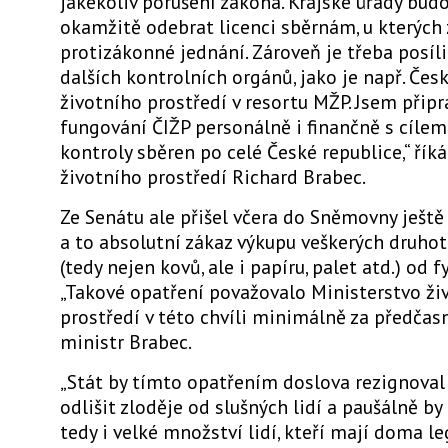
jakékoliv porušení zákona. Krajské úřady bu
okamžitě odebrat licenci sběrnám, u kterých z
protizákonné jednání. Zároveň je třeba posí
dalších kontrolních orgánů, jako je např. Čes
životního prostředí v resortu MŽP. Jsem připr
fungování ČIŽP personálně i finančně s cílem 
kontroly sběren po celé České republice,“ řík
životního prostředí Richard Brabec.
Ze Senátu ale přišel včera do Sněmovny ještě 
a to absolutní zákaz výkupu veškerých druho
(tedy nejen kovů, ale i papíru, palet atd.) od 
„Takové opatření považovalo Ministerstvo ži
prostředí v této chvíli minimálně za předčasn
ministr Brabec.
„Stát by tímto opatřením doslova rezignova
odlišit zloděje od slušných lidí a paušálně by 
tedy i velké množství lidí, kteří mají doma l