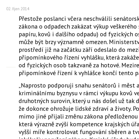
02. říjen 2014
Přestože poslanci včera neschválili senátors
zákona o odpadech zakázat výkup veškerého s
papíru, kovů i dalšího odpadu) od fyzických 
může být brzy významně omezen. Ministerstv
prostředí již na začátku září odeslalo do me
připomínkového řízení vyhlášku, která zakáž
od fyzických osob takzvaně za hotové. Mezir
připomínkové řízení k vyhlášce končí tento p
„Naprosto podporuji snahu senátorů i měst a
kriminálnímu byznysu v rámci výkupu kovů v
druhotných surovin, který u nás došel už tak d
že dokonce ohrožuje lidské zdraví a životy. P
mimo jiné přijali změnu zákona předloženou 
která výrazně zvýší kompetence krajských úř
vyšší míře kontrolovat fungování sběren a tv