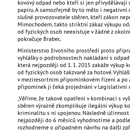
kovový odpad nebo kteří si jen přivydělávají
papíru. A samozřejmě by to mělo i negativní 
slušné provozovatele sběren, kteří zákon nepo
Mimochodem, takto striktní zákaz výkupu o
od fyzických osob neexistuje v žádné z okolní
pokračuje Brabec.
Ministerstvo životního prostředí proto připr
vyhlášky o podrobnostech nakládání s odpady
která nejpozději od 1. 1. 2015 zakáže výkup 
od fyzických osob takzvaně za hotové. Vyhláš
v meziresortním připomínkovém řízení a po 
připomínek ji čeká projednání v Legislativní 
„Věříme, že takové opatření v kombinaci s vy
sběren výrazně zkomplikuje ilegální výkup ko
kriminalitu s ní spojenou. Následně účinnos
nejpozději do 6 měsíců vyhodnotíme a podle
rozhodneme o případném návrhu na další zpř