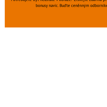
bonusy navíc. Buďte ceněnným odborní