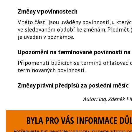
Změny v povinnostech
V této části jsou uváděny povinnosti, u který
ve sledovaném období ke změnám. Předmět 
je uveden v poznámce.
Upozornění na termínované povinnosti na 
Připomenutí blížících se termínů ohlašovacíc
termínovaných povinností.
Změny právní předpisů za poslední měsíc
Autor:
Ing. Zdeněk F
BYLA PRO VÁS INFORMACE DŮL
Potřebujete být neustále v obraze? Získejte zdarma p