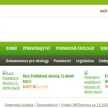
NAŠE
DOMŮ
ZPRAVODAJSTVÍ
PODNIKOVÁ EKOLOGIE
SEM
Dokumentace pro ekology
Povinnosti
Legislativa
Změny
Kurz Podnikový ekolog (2-denní
P
kurz)
d
6 611 Kč
1
bez DPH
Domovská stránka
/
Zpravodajství
/
Vydání INFOservisu za 11/201