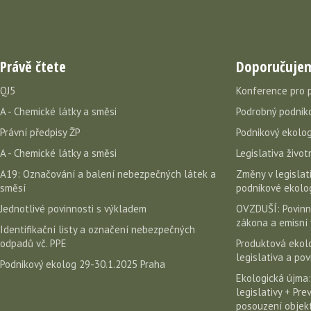
Právě čtete
Doporučuje
QJ5
Konference pro 
A - Chemické látky a směsi
Podrobný podniko
Právní předpisy ŽP
Podnikový ekolog
A - Chemické látky a směsi
Legislativa život
A19: Označování a balení nebezpečných látek a
Změny v legislati
směsí
podnikové ekolog
Jednotlivé povinnosti s výkladem
OVZDUŠÍ: Povinn
zákona a emisní 
Identifikační listy a označení nebezpečných
odpadů vč. PPE
Produktová ekolo
legislativa a po
Podnikový ekolog 29-30.1.2025 Praha
Ekologická újma:
legislativy + Pr
posouzení objekt