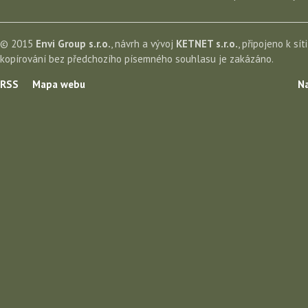
© 2015
Envi Group s.r.o.
, návrh a vývoj
KETNET s.r.o.
, připojeno k sít
kopírování bez předchozího písemného souhlasu je zakázáno.
RSS
Mapa webu
Na