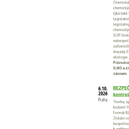
Chemická l
chemickýc
týká také
Legislati
legislati
chemickýc
SCIP. Smě
nebezpečn
zařízeníc
dopady. E
ekologie.
Průvodce
ILNO a z
záznam.
BEZPEČ
6.10.
2026
kontrol
Praha
Tvorba, ú
krokem". N
Formát BL
Získání o
bezpečnos