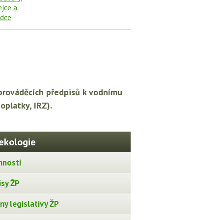
prováděcích předpisů k vodnímu
oplatky, IRZ).
ekologie
nností
isy ŽP
y legislativy ŽP