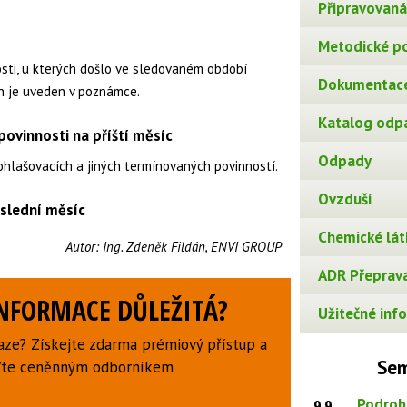
Připravovaná 
Metodické p
osti, u kterých došlo ve sledovaném období
Dokumentace
n je uveden v poznámce.
Katalog odp
ovinnosti na příští měsíc
Odpady
ohlašovacích a jiných termínovaných povinností.
Ovzduší
slední měsíc
Chemické lát
Autor:
Ing. Zdeněk Fildán, ENVI GROUP
ADR Přeprava
INFORMACE DŮLEŽITÁ?
Užitečné info
aze? Získejte zdarma prémiový přístup a
Sem
uďte ceněnným odborníkem
Podrob
9.9.