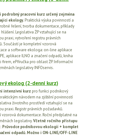
í podrobný pracovní kurz určený zejména
ající ekology.
Praktická výuka povinností a
drobné řešení, tvorba dokumentace, příklady
 hlášení. Legislativa ŽP vztahující se na
u praxi, vytvoření registru právních
. Součástí je kompletní vzorová
ce a software ekologa: on-line aplikace
PE, aplikace ILNO a značení odpadů, kniha
 firem, ePříručka pro oblast ŽP. Informační
změnách legislativy INFOservis.
vý ekolog (2-denní kurz)
í intenzivní kurz
pro funkci podnikový
praktickým návodem na zjištění povinností
islativa životního prostředí vztahující se na
u praxi. Registr právních požadavků.
 vzorová dokumentace. Roční předplatné na
změnách legislativy.
Včetně ročního přístupu
ci: Průvodce podnikovou ekologií + komplet
načení odpadů. Možno i ON-LINE/OFF-LINE