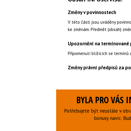
Změny v povinnostech
V této části jsou uváděny povinn
ke změnám. Předmět (obsah) změ
Upozornění na termínované p
Připomenutí blížících se termínů 
Změny právní předpisů za po
BYLA PRO VÁS 
Potřebujete být neustále v obr
bonusy navíc. B