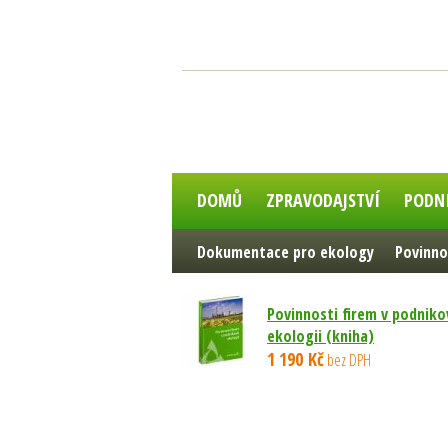
DOMŮ
ZPRAVODAJSTVÍ
PODN
Dokumentace pro ekology
Povinno
Povinnosti firem v podniko
ekologii (kniha)
1 190 Kč
bez DPH