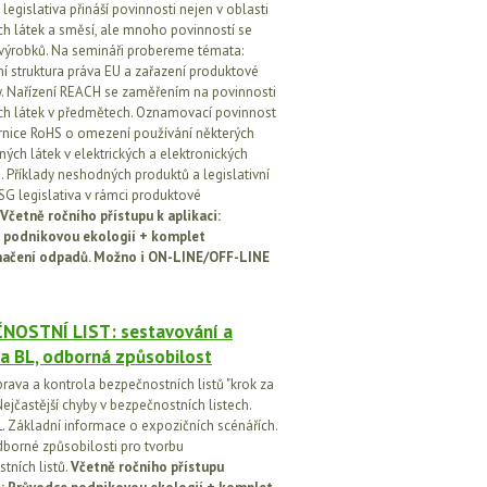
egislativa přináší povinnosti nejen v oblasti
h látek a směsí, ale mnoho povinností se
 výrobků. Na semináři probereme témata:
vní struktura práva EU a zařazení produktové
vy. Nařízení REACH se zaměřením na povinnosti
h látek v předmětech. Oznamovací povinnost
rnice RoHS o omezení používání některých
ých látek v elektrických a elektronických
h. Příklady neshodných produktů a legislativní
SG legislativa v rámci produktové
Včetně ročního přístupu k aplikaci:
 podnikovou ekologií + komplet
načení odpadů. Možno i ON-LINE/OFF-LINE
NOSTNÍ LIST: sestavování a
a BL, odborná způsobilost
prava a kontrola bezpečnostních listů "krok za
ejčastější chyby v bezpečnostních listech.
. Základní informace o expozičních scénářích.
dborné způsobilosti pro tvorbu
tních listů.
Včetně ročního přístupu