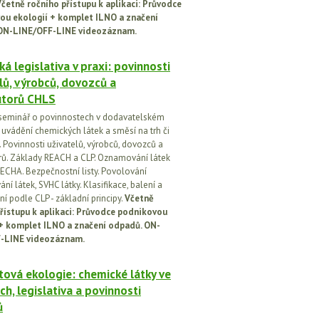
četně ročního přístupu k aplikaci: Průvodce
ou ekologií + komplet ILNO a značení
ON-LINE/OFF-LINE videozáznam.
á legislativa v praxi: povinnosti
lů, výrobců, dovozců a
utorů CHLS
seminář o povinnostech v dodavatelském
i uvádění chemických látek a směsí na trh či
 Povinnosti uživatelů, výrobců, dovozců a
orů. Základy REACH a CLP. Oznamování látek
ECHA. Bezpečnostní listy. Povolování
í látek, SVHC látky. Klasifikace, balení a
í podle CLP - základní principy.
Včetně
řístupu k aplikaci: Průvodce podnikovou
 + komplet ILNO a značení odpadů. ON-
-LINE videozáznam.
ová ekologie: chemické látky ve
ch, legislativa a povinnosti
ů