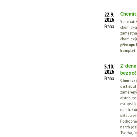
Chemic
22.9.
2026
Seminář: V
Praha
chemickými
zaměstnan
chemickým
přístupu 
komplet 
2-denní
5.10.
2026
bezpečn
Praha
Chemická 
distribut
zaměřený 
distributo
evropská 
na trh. Ku
ukládá ev
Podrobněj
na trh (o
Tvorba, ú