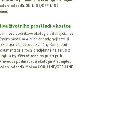
ci: Průvodce podnikovou ekologií + komplet
načení odpadů. ON-LINE/OFF-LINE
nam.
tiva životního prostředí v kostce
ovinností podnikové ekologie vztahujících se
Změny předpisů a jejich dopady, nejčastější
y v praxi, připravované změny. Kompletní
okumentace a roční předplatné na servis o
egislativy.
Včetně ročního přístupu k
: Průvodce podnikovou ekologií + komplet
načení odpadů. Možno i ON-LINE/OFF-LINE