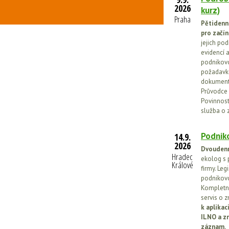
2026
kurz)
Praha
Pětidenn
pro začín
jejich po
evidencí a
podnikovo
požadavků
dokumenta
Průvodce 
Povinnosti
služba o 
Podniko
14.9.
2026
Dvoudenn
Hradec
ekolog s 
Králové
firmy. Leg
podnikovo
Kompletní
servis o 
k aplika
ILNO a z
záznam.