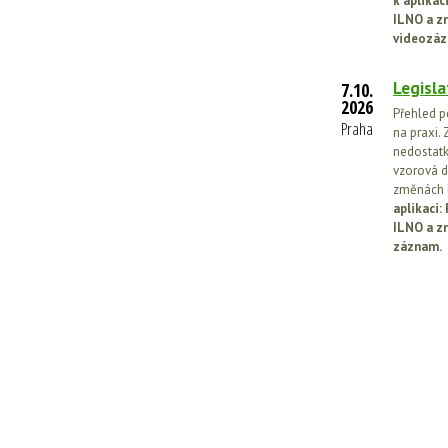
k aplika
ILNO a z
videozáz
Legisla
7.10.
2026
Přehled p
Praha
na praxi. 
nedostatk
vzorová d
změnách l
aplikaci
ILNO a z
záznam.