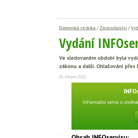
Domovská stránka
/
Zpravodajství
/
Vyd
Vydání INFOser
Ve sledovaném období byla vydá
zákonu a další. Ohlašování přes
01. březen 2021
INFO
Informační servis o změná
Obsah INFOservisu: