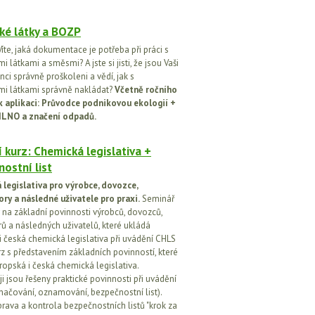
ké látky a BOZP
íte, jaká dokumentace je potřeba při práci s
 látkami a směsmi? A jste si jisti, že jsou Vaši
ci správně proškoleni a vědí, jak s
i látkami správně nakládat?
Včetně ročního
k aplikaci: Průvodce podnikovou ekologií +
ILNO a značení odpadů.
 kurz: Chemická legislativa +
ostní list
legislativa pro výrobce, dovozce,
ory a následné uživatele pro praxi.
Seminář
na základní povinnosti výrobců, dovozců,
rů a následných uživatelů, které ukládá
i česká chemická legislativa při uvádění CHLS
rz s představením základních povinností, které
ropská i česká chemická legislativa.
i jsou řešeny praktické povinnosti při uvádění
značování, oznamování, bezpečnostní list).
prava a kontrola bezpečnostních listů "krok za