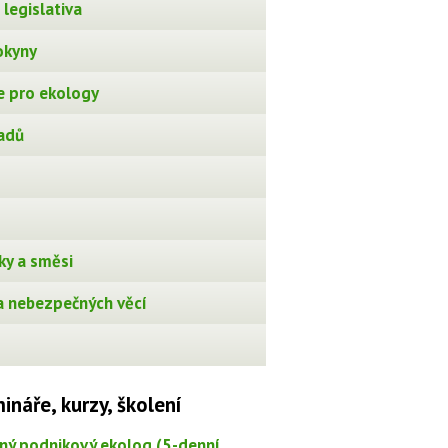
legislativa
okyny
 pro ekology
adů
ky a směsi
 nebezpečných věcí
ináře, kurzy, školení
ný podnikový ekolog (5-denní