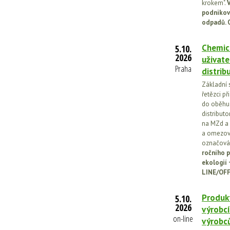
krokem".
V
podnikov
odpadů. 
Chemick
5.10.
2026
uživate
Praha
distrib
Základní 
řetězci př
do oběhu.
distribut
na MZd a 
a omezován
označován
ročního p
ekologií
LINE/OFF
Produkt
5.10.
2026
výrobcí
on-line
výrobc