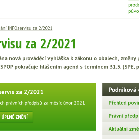
ání INFOservisu za 2/2021
visu za 2/2021
na nová prováděcí vyhláška k zákonu o obalech, změny 
 ISPOP pokračuje hlášením agend s termínem 31.3. (SPE, p
Podniková 
servis za 2/2021
Přehled povi
ch právních předpisů za měsíc únor 2021
Právní předp
ÚPLNÉ ZNĚNÍ
Aktuální změn