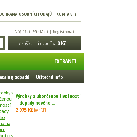
OCHRANA OSOBNÍCH ÚDAJŮ
KONTAKTY
Váš účet:
Přihlásit
|
Registrovat
V košíku máte zboží za
0 Kč
EXTRANET
atalog odpadů
Užitečné info
Výrobky s ukončenou životností
– dopady nového ...
2 975 Kč
bez DPH