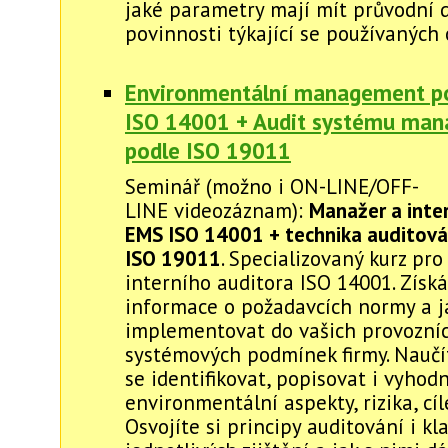
jaké parametry mají mít průvodní 
povinnosti týkající se používaných 
Environmentální management p
ISO 14001 + Audit systému ma
podle ISO 19011
Seminář (možno i ON-LINE/OFF-
LINE videozáznam):
Manažer a inter
EMS ISO 14001 + technika auditová
ISO 19011
. Specializovaný kurz pr
interního auditora ISO 14001. Získá
informace o požadavcích normy a j
implementovat do vašich provozníc
systémových podmínek firmy. Naučí
se identifikovat, popisovat i vyhod
environmentální aspekty, rizika, cíle 
Osvojíte si principy auditování i kla