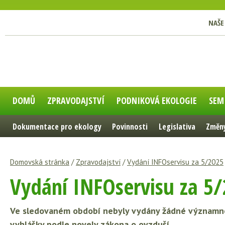
NAŠE
DOMŮ
ZPRAVODAJSTVÍ
PODNIKOVÁ EKOLOGIE
SEM
Dokumentace pro ekology
Povinnosti
Legislativa
Změny
Domovská stránka
/
Zpravodajství
/
Vydání INFOservisu za 5/2025
Vydání INFOservisu za 5
Ve sledovaném období nebyly vydány žádné významné 
vyhlášky podle novely zákona o ovzduší.