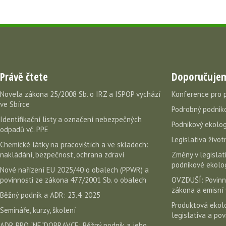
Právě čtete
Doporučuje
Novela zákona 25/2008 Sb. o IRZ a ISPOP vychází
Konference pro 
ve Sbírce
Podrobný podniko
Identifikační listy a označení nebezpečných
Podnikový ekolog
odpadů vč. PPE
Legislativa život
Chemické látky na pracovištích a ve skladech:
nakládání, bezpečnost, ochrana zdraví
Změny v legislati
podnikové ekolog
Nové nařízení EU 2025/40 o obalech (PPWR) a
povinnosti ze zákona 477/2001 Sb. o obalech
OVZDUŠÍ: Povinn
zákona a emisní 
Běžný podnik a ADR: 23.4. 2025
Produktová ekolo
Semináře, kurzy, školení
legislativa a po
ADR PRO "NE"DOPRAVCE: Běžný podnik a jeho