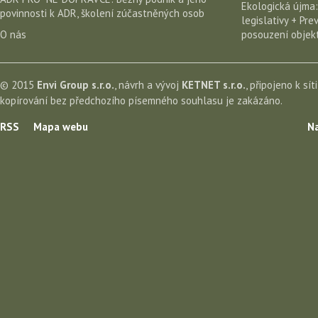
Ekologická újma:
povinnosti k ADR, školení zúčastněných osob
legislativy + Pr
O nás
posouzení objekt
© 2015
Envi Group s.r.o.
, návrh a vývoj
KETNET s.r.o.
, připojeno k sít
kopírování bez předchozího písemného souhlasu je zakázáno.
RSS
Mapa webu
Na