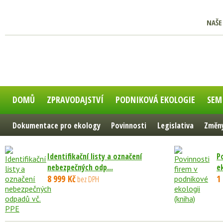
NAŠE
DOMŮ
ZPRAVODAJSTVÍ
PODNIKOVÁ EKOLOGIE
SEM
Dokumentace pro ekology
Povinnosti
Legislativa
Změny
Identifikační listy a označení
P
nebezpečných odp...
e
8 999 Kč
1
bez DPH