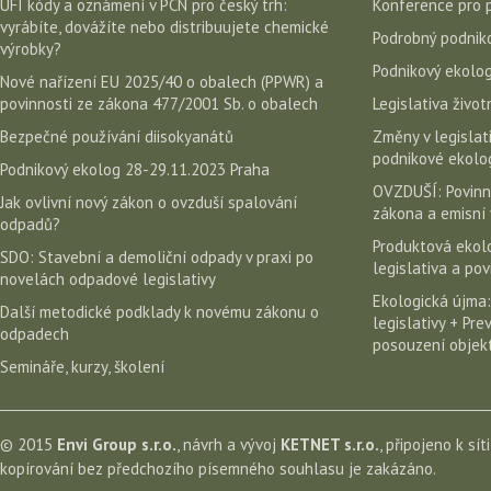
UFI kódy a oznámení v PCN pro český trh:
Konference pro 
vyrábíte, dovážíte nebo distribuujete chemické
Podrobný podniko
výrobky?
Podnikový ekolog
Nové nařízení EU 2025/40 o obalech (PPWR) a
povinnosti ze zákona 477/2001 Sb. o obalech
Legislativa život
Bezpečné používání diisokyanátů
Změny v legislati
podnikové ekolog
Podnikový ekolog 28-29.11.2023 Praha
OVZDUŠÍ: Povinn
Jak ovlivní nový zákon o ovzduší spalování
zákona a emisní 
odpadů?
Produktová ekolo
SDO: Stavební a demoliční odpady v praxi po
legislativa a po
novelách odpadové legislativy
Ekologická újma:
Další metodické podklady k novému zákonu o
legislativy + Pr
odpadech
posouzení objekt
Semináře, kurzy, školení
© 2015
Envi Group s.r.o.
, návrh a vývoj
KETNET s.r.o.
, připojeno k sít
kopírování bez předchozího písemného souhlasu je zakázáno.