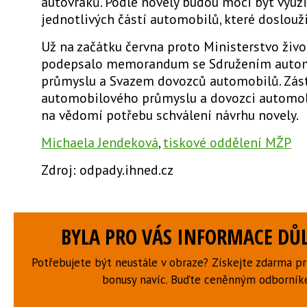
autovraků. Podle novely budou moci být využit
jednotlivých částí automobilů, které doslouži
Už na začátku června proto Ministerstvo živo
podepsalo memorandum se Sdružením auto
průmyslu a Svazem dovozců automobilů. Zás
automobilového průmyslu a dovozci automob
na vědomí potřebu schválení návrhu novely.
Michaela Jendeková
,
tiskové oddělení MŽP
Zdroj: odpady.ihned.cz
BYLA PRO VÁS INFORMACE DŮL
Potřebujete být neustále v obraze? Získejte zdarma p
bonusy navíc. Buďte ceněnným odborní