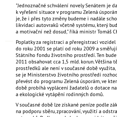
"Jednoznačné schválení novely Senátem je d
k vyřešení situace v programu Zelená úsporám
je, že i přes tyto změny budeme i nadále scho
likvidaci autovraků včetně systému, který bud
a motivační než dosud," říká ministr Tomáš C
Poplatky za registraci a přeregistraci vozide
do roku 2001 se platí od roku 2009 a směřují
Státního fondu životního prostředí. Ten bude
2011 obsahovat cca 1,5 mld. korun. Většina t
prostředků ale není v současné době využita,
se je Ministerstvo životního prostředí rozho
převést do programu Zelená úsporám, ve kte
době probíhá vyplácení žadatelů o dotace na
a ekologické vytápění rodinných domů.
V současné době lze získané peníze podle zá
na podporu sběru, zpracování, využití a odst