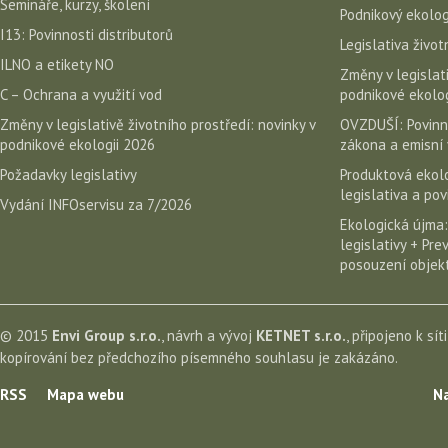
Semináře, kurzy, školení
Podnikový ekolog
I13: Povinnosti distributorů
Legislativa život
ILNO a etikety NO
Změny v legislati
C – Ochrana a využití vod
podnikové ekolog
Změny v legislativě životního prostředí: novinky v
OVZDUŠÍ: Povinn
podnikové ekologii 2026
zákona a emisní 
Požadavky legislativy
Produktová ekolo
legislativa a po
Vydání INFOservisu za 7/2026
Ekologická újma:
legislativy + Pr
posouzení objekt
© 2015
Envi Group s.r.o.
, návrh a vývoj
KETNET s.r.o.
, připojeno k sít
kopírování bez předchozího písemného souhlasu je zakázáno.
RSS
Mapa webu
Na