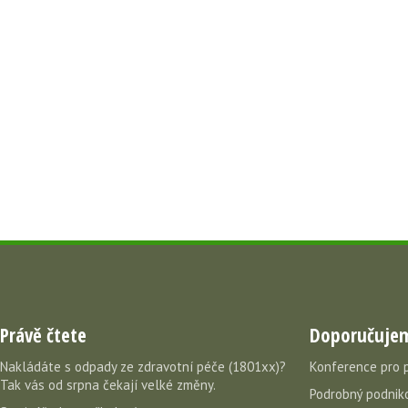
Právě čtete
Doporučuje
Nakládáte s odpady ze zdravotní péče (1801xx)?
Konference pro 
Tak vás od srpna čekají velké změny.
Podrobný podniko