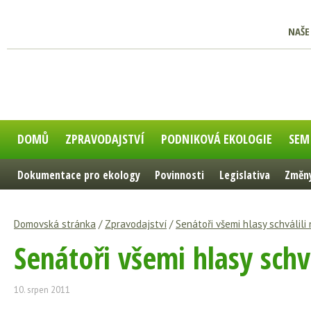
NAŠE
DOMŮ
ZPRAVODAJSTVÍ
PODNIKOVÁ EKOLOGIE
SEM
Dokumentace pro ekology
Povinnosti
Legislativa
Změny
Domovská stránka
/
Zpravodajství
/
Senátoři všemi hlasy schválil
Senátoři všemi hlasy sch
10. srpen 2011