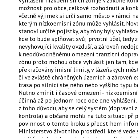
Vyhlášení nízkoemisních zón je v zákoně kon
možnost pro obce, celkové rozhodnutí a kon
včetně výjimek si určí samo město v rámci na
kterým nízkoemisní zónu může vyhlásit. Nov
stanoví určité pojistky, aby zóny byly vyhlaš
kde to bude splňovat svůj prvotní účel, tedy 
nevyhovující kvality ovzduší, a zároveň nedoj
k neodůvodněnému omezení tranzitní doprav
zónu proto mohou obce vyhlásit jen tam, kde
překračovány imisní limity, v lázeňských měs
či ve zvláště chráněných územích a zároveň e
trasa po silnici stejného nebo vyššího typu 
Nutno zmínit i časové omezení - nízkoemisn
účinná až po jednom roce ode dne vyhlášení,
z toho důvodu, aby se celý systém (dopravní z
kontrola) a občané mohli na tuto situaci při
povinnost o tomto kroku s předstihem info
Ministerstvo životního prostředí, které ved