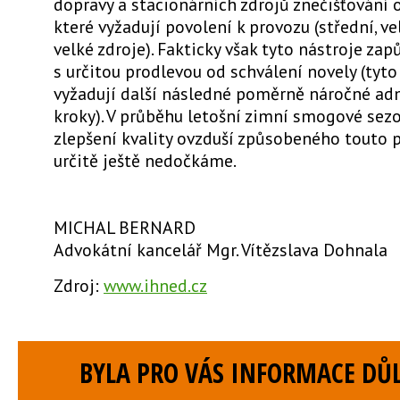
dopravy a stacionárních zdrojů znečišťování o
které vyžadují povolení k provozu (střední, ve
velké zdroje). Fakticky však tyto nástroje zap
s určitou prodlevou od schválení novely (tyto
vyžadují další následné poměrně náročné adm
kroky). V průběhu letošní zimní smogové sezo
zlepšení kvality ovzduší způsobeného touto p
určitě ještě nedočkáme.
MICHAL BERNARD
Advokátní kancelář Mgr. Vítězslava Dohnala
Zdroj:
www.ihned.cz
BYLA PRO VÁS INFORMACE DŮL