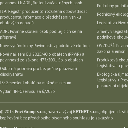
povinnosti k ADR, školení zúčastněných osob
Podrobný podniko
I19: Registr producentů, rozšířená odpovědnost
Podnikový ekolog
producenta, informace o předcházení vzniku
obalových odpadů
Legislativa život
ADR: Povinné školení osob podílejících se na
Změny v legislati
přepravě
podnikové ekolog
Nové vydání knihy Povinnosti v podnikové ekologii
OVZDUŠÍ: Povinn
zákona a emisní 
Nové nařízení EU 2025/40 o obalech (PPWR) a
povinnosti ze zákona 477/2001 Sb. o obalech
Produktová ekolo
legislativa a po
Odborná příprava pro bezpečné používání
diisokyanátů
Ekologická újma:
legislativy + Pr
I5: Zmenšení obalů na možné minimum
posouzení objekt
Vydání INFOservisu za 6/2023
© 2015
Envi Group s.r.o.
, návrh a vývoj
KETNET s.r.o.
, připojeno k sít
kopírování bez předchozího písemného souhlasu je zakázáno.