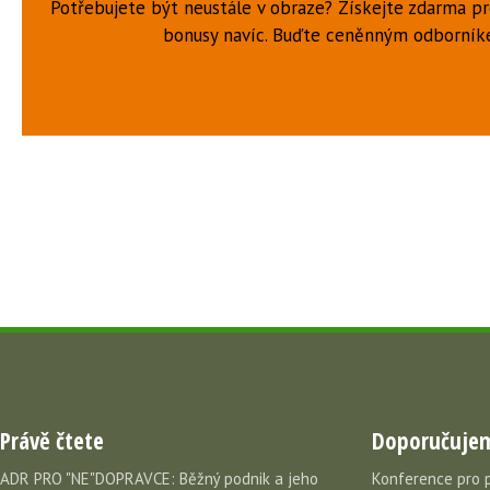
Potřebujete být neustále v obraze? Získejte zdarma p
bonusy navíc. Buďte ceněnným odborní
Právě čtete
Doporučuje
ADR PRO "NE"DOPRAVCE: Běžný podnik a jeho
Konference pro 