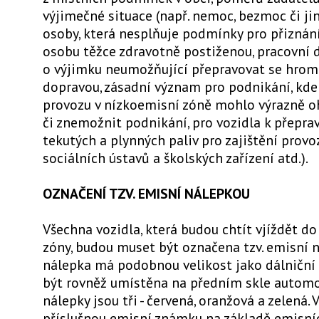
výjimečné situace (např. nemoc, bezmoc či ji
osoby, která nesplňuje podmínky pro přiznán
osobu těžce zdravotně postiženou, pracovní 
o výjimku neumožňující přepravovat se hro
dopravou, zásadní význam pro podnikání, kd
provozu v nízkoemisní zóně mohlo výrazně o
či znemožnit podnikání, pro vozidla k přeprav
tekutých a plynných paliv pro zajištění prov
sociálních ústavů a školských zařízení atd.).
OZNAČENÍ TZV. EMISNÍ NÁLEPKOU
Všechna vozidla, která budou chtít vjíždět d
zóny, budou muset být označena tzv. emisní 
nálepka má podobnou velikost jako dálniční
být rovněž umístěna na předním skle automo
nálepky jsou tři - červená, oranžová a zelená. 
příslušnou emisní známku na základě emisn