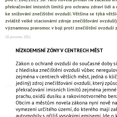
překračování imisních limitů pro ochranu zdraví lidí 
ke snižování znečištění ovzduší. Většina se týká vět
zvláště velké stacionární zdroje znečišťování ovzduší
významnou pravomoc v boji proti znečištění ovzduší ze
18. prosinec 2011
NÍZKOEMISNÍ ZÓNY V CENTRECH MĚST
Zákon o ochraně ovzduší do současné doby si
z hlediska znečištění ovzduší vůbec neregulova
zejména v centrech větších měst, jedná o kl
jediný) zdroj znečišťování ovzduší, který způs
překračování imisních limitů zejména jemn
prachu, oxidů dusíku a rakovinotvorného ben
Obcím a městům novela zákona nyní nově n
vymezení určitého území, do kterého mají za
automobily s příliš vysokými emisemi. Jde o 