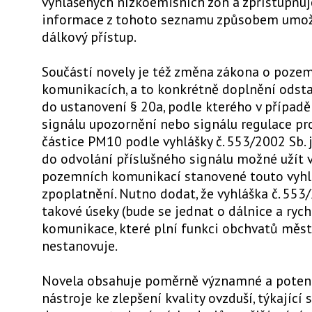
vyhlášených nízkoemisních zón a zpřístupňuj
informace z tohoto seznamu způsobem umo
dálkový přístup.
Součástí novely je též změna zákona o poze
komunikacích, a to konkrétně doplnění odsta
do ustanovení § 20a, podle kterého v případě
signálu upozornění nebo signálu regulace p
částice PM10 podle vyhlášky č. 553/2002 Sb. 
do odvolání příslušného signálu možné užít 
pozemních komunikací stanovené touto vyhl
zpoplatnění. Nutno dodat, že vyhláška č. 553
takové úseky (bude se jednat o dálnice a rych
komunikace, které plní funkci obchvatů měst
nestanovuje.
Novela obsahuje poměrně významné a potenc
nástroje ke zlepšení kvality ovzduší, týkající s