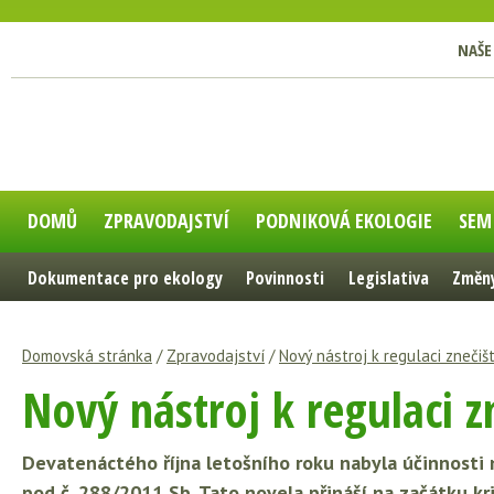
NAŠE
DOMŮ
ZPRAVODAJSTVÍ
PODNIKOVÁ EKOLOGIE
SEM
Dokumentace pro ekology
Povinnosti
Legislativa
Změny
Domovská stránka
/
Zpravodajství
/
Nový nástroj k regulaci znečiš
Nový nástroj k regulaci z
Devatenáctého října letošního roku nabyla účinnosti 
pod č. 288/2011 Sb. Tato novela přináší na začátku k