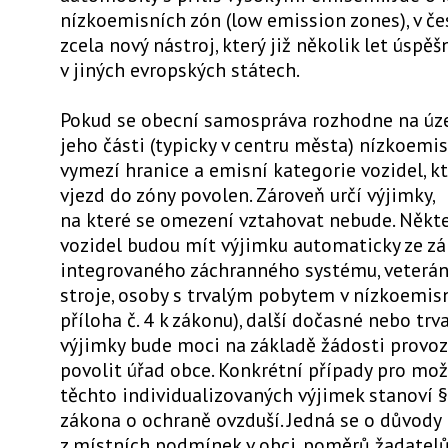
nízkoemisních zón (low emission zones), v 
zcela nový nástroj, který již několik let úspě
v jiných evropských státech.
Pokud se obecní samospráva rozhodne na úz
jeho části (typicky v centru města) nízkoemis
vymezí hranice a emisní kategorie vozidel, k
vjezd do zóny povolen. Zároveň určí výjimky,
na které se omezení vztahovat nebude. Někte
vozidel budou mít výjimku automaticky ze zá
integrovaného záchranného systému, veterán
stroje, osoby s trvalým pobytem v nízkoemisní
příloha č. 4 k zákonu), další dočasné nebo trv
výjimky bude moci na základě žádosti provoz
povolit úřad obce. Konkrétní případy pro mo
těchto individualizovaných výjimek stanoví §
zákona o ochraně ovzduší. Jedná se o důvody
z místních podmínek v obci, poměrů žadatel