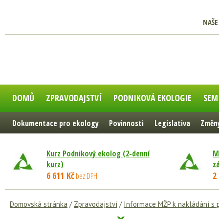
NAŠE
DOMŮ
ZPRAVODAJSTVÍ
PODNIKOVÁ EKOLOGIE
SEM
Dokumentace pro ekology
Povinnosti
Legislativa
Změny
Kurz Podnikový ekolog (2-denní
M
kurz)
z
6 611 Kč
2
bez DPH
Domovská stránka
/
Zpravodajství
/
Informace MŽP k nakládání s