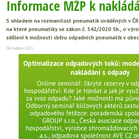
Informace MŽP k nakládá
S ohledem na rozmanitost pneumatik uváděných v ČR n
na které pneumatiky se zákon č. 542/2020 Sb., o výrob
sdělení k možnosti sběru odpadních pneumatik v obec
06. květen 2021
Optimalizace odpadových toků: moder
nakládání s odpady
Online seminář: Skryté rezervy v 
hospodářství: Kde je hledat a jak je využí
za svoz odpadu? Jaké možnosti má pův
Odborný seminář klíčových aktérů zastu
odpadového řetězce: poradenská spol
GROUP s.r.o., Česká asociace odp
hospodářství, výrobce shromažďovacíc
a.s., odpadová společnost AVE CZ 