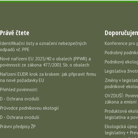
Právě čtete
Doporučuje
Identifikační listy a označení nebezpečných
Konference pro 
odpadů vč. PPE
Podrobný podniko
Nové nařízení EU 2025/40 o obalech (PPWR) a
Podnikový ekolog
povinnosti ze zákona 477/2001 Sb. o obalech
Legislativa život
Nařízení EUDR krok za krokem: jak připravit firmu
na nové požadavky EU
Změny v legislati
podnikové ekolog
Přehled povinností
OVZDUŠÍ: Povinn
D - Ochrana ovzduší
zákona a emisní 
Průvodce podnikovou ekologií
Produktová ekolo
D - Ochrana ovzduší
legislativa a po
Právní předpisy ŽP
Ekologická újma:
legislativy + Pr