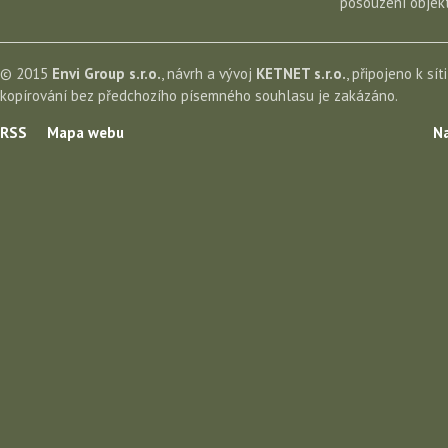
posouzení objekt
© 2015
Envi Group s.r.o.
, návrh a vývoj
KETNET s.r.o.
, připojeno k sít
kopírování bez předchozího písemného souhlasu je zakázáno.
RSS
Mapa webu
Na