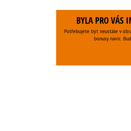
BYLA PRO VÁS 
Potřebujete být neustále v obr
bonusy navíc. B