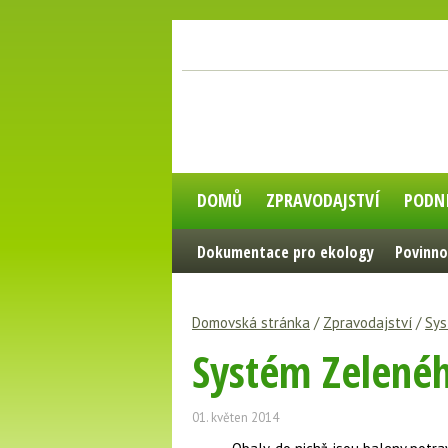
DOMŮ
ZPRAVODAJSTVÍ
PODN
Dokumentace pro ekology
Povinno
Domovská stránka
/
Zpravodajství
/
Sys
Systém Zelené
01. květen 2014