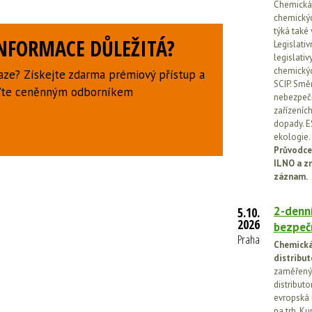
Chemická l
chemickýc
týká také
INFORMACE DŮLEŽITÁ?
Legislati
legislati
chemickýc
aze? Získejte zdarma prémiový přístup a
SCIP. Smě
uďte ceněnným odborníkem
nebezpečn
zařízeníc
dopady. E
ekologie.
Průvodce
ILNO a z
záznam.
2-denní
5.10.
2026
bezpečn
Praha
Chemická 
distribut
zaměřený 
distributo
evropská 
na trh. Ku