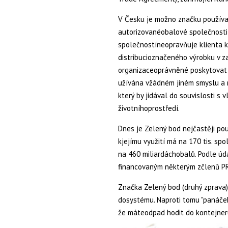
V Česku je možno značku používa
autorizovanéobalové společnosti 
společnostíneopravňuje klienta k
distribucioznačeného výrobku v za
organizaceoprávněné poskytovat l
užívána vžádném jiném smyslu a
který by jidával do souvislosti s
životníhoprostředí.
Dnes je Zelený bod nejčastěji po
kjejímu využití má na 170 tis. spo
na 460 miliardáchobalů. Podle ú
financovaným některým zčlenů PR
Značka Zelený bod (druhý zprava
dosystému. Naproti tomu "panáček 
že máteodpad hodit do kontejneru 