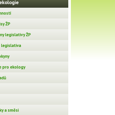
ekologie
nností
isy ŽP
y legislativy ŽP
legislativa
okyny
 pro ekology
adů
ky a směsi