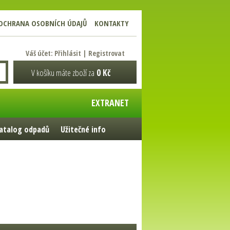
OCHRANA OSOBNÍCH ÚDAJŮ
KONTAKTY
Váš účet:
Přihlásit
|
Registrovat
V košíku máte zboží za
0 Kč
EXTRANET
atalog odpadů
Užitečné info