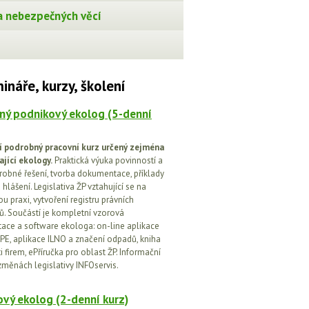
 nebezpečných věcí
ináře, kurzy, školení
ný podnikový ekolog (5-denní
í podrobný pracovní kurz určený zejména
ající ekology.
Praktická výuka povinností a
drobné řešení, tvorba dokumentace, příklady
 hlášení. Legislativa ŽP vztahující se na
u praxi, vytvoření registru právních
. Součástí je kompletní vzorová
ce a software ekologa: on-line aplikace
PE, aplikace ILNO a značení odpadů, kniha
 firem, ePříručka pro oblast ŽP. Informační
změnách legislativy INFOservis.
vý ekolog (2-denní kurz)