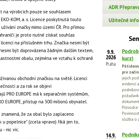
ADR Přeprava
t na výrobcích pouze se souhlasem
EKO-KOM, a. s. Licence poskytnutá touto
Užitečné info
 užívání značky mimo území ČR. Pro přímou
hraničí je proto nutné získat souhlas
Sem
icenci na příslušném trhu. Značka nesmí být
 nesmí být doprovázena žádným dalším textem,
Podrob
9.9.
2026
kurz)
 vlastnostmi obalu, zejména ve vztahu k ochraně
Praha
Pětidenn
pro začín
užívanou obchodní značkou na světě. Licenci
jejich po
evidencí a
lečností a za rok se objeví
podnikovo
dajů PRO EUROPE má k separačním systémům,
požadavků
O EUROPE, přístup na 300 milionů obyvatel.
dokumenta
Průvodce 
Povinnosti
) znamená, že za obal bylo zaplaceno
služba o 
u popelnice" (zcela vpravo) říká jen to,
- nic víc.
Podniko
14.9.