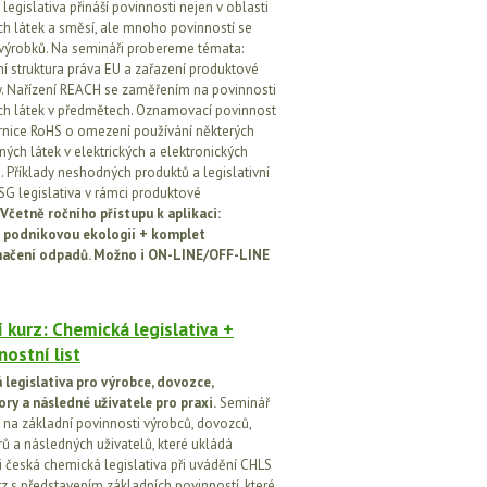
egislativa přináší povinnosti nejen v oblasti
h látek a směsí, ale mnoho povinností se
 výrobků. Na semináři probereme témata:
vní struktura práva EU a zařazení produktové
vy. Nařízení REACH se zaměřením na povinnosti
h látek v předmětech. Oznamovací povinnost
rnice RoHS o omezení používání některých
ých látek v elektrických a elektronických
h. Příklady neshodných produktů a legislativní
SG legislativa v rámci produktové
Včetně ročního přístupu k aplikaci:
 podnikovou ekologií + komplet
načení odpadů. Možno i ON-LINE/OFF-LINE
 kurz: Chemická legislativa +
ostní list
legislativa pro výrobce, dovozce,
ory a následné uživatele pro praxi.
Seminář
na základní povinnosti výrobců, dovozců,
rů a následných uživatelů, které ukládá
i česká chemická legislativa při uvádění CHLS
rz s představením základních povinností, které