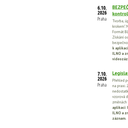
BEZPEČ
6.10.
2026
kontrol
Praha
Tvorba, ú
krokem". N
Formát BL
Získání o
bezpečnos
k aplika
ILNO a z
videozáz
Legisla
7.10.
2026
Přehled p
Praha
na praxi. 
nedostatk
vzorová d
změnách l
aplikaci
ILNO a z
záznam.