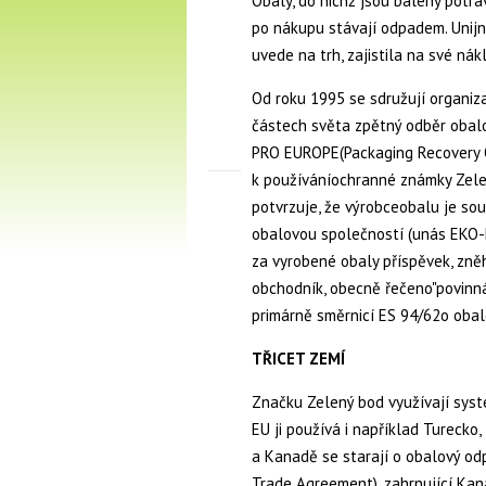
Obaly, do nichž jsou baleny potra
po nákupu stávají odpadem. Unijní
uvede na trh, zajistila na své nák
Od roku 1995 se sdružují organizac
částech světa zpětný odběr obal
PRO EUROPE(Packaging Recovery Or
k používáníochranné známky Zele
potvrzuje, že výrobceobalu je so
obalovou společností (unás EKO-
za vyrobené obaly příspěvek, zněh
obchodník, obecně řečeno"povinná
primárně směrnicí ES 94/62o obal
TŘICET ZEMÍ
Značku Zelený bod využívají sys
EU ji používá i například Turecko,
a Kanadě se starají o obalový od
Trade Agreement), zahrnující Kan