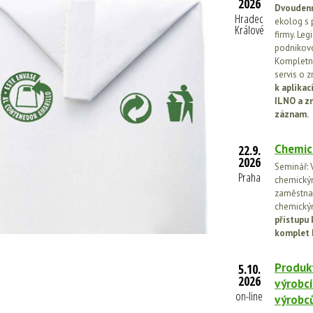
2026
Dvoudenn
Hradec
ekolog s 
Králové
firmy. Leg
podnikovo
Kompletní
servis o 
k aplika
ILNO a z
záznam.
Chemic
22.9.
2026
Seminář: V
Praha
chemickými
zaměstnan
chemickým
přístupu 
komplet 
Produkt
5.10.
2026
výrobcí
on-line
výrobc