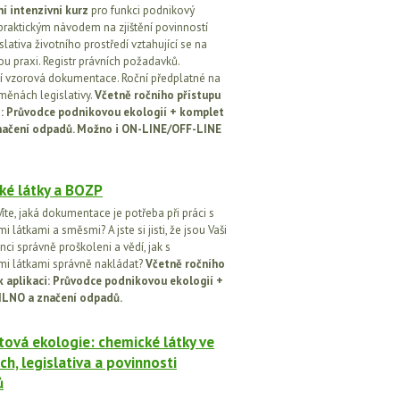
í intenzivní kurz
pro funkci podnikový
praktickým návodem na zjištění povinností
islativa životního prostředí vztahující se na
u praxi. Registr právních požadavků.
 vzorová dokumentace. Roční předplatné na
změnách legislativy.
Včetně ročního přístupu
ci: Průvodce podnikovou ekologií + komplet
načení odpadů. Možno i ON-LINE/OFF-LINE
ké látky a BOZP
íte, jaká dokumentace je potřeba při práci s
 látkami a směsmi? A jste si jisti, že jsou Vaši
ci správně proškoleni a vědí, jak s
i látkami správně nakládat?
Včetně ročního
k aplikaci: Průvodce podnikovou ekologií +
ILNO a značení odpadů.
ová ekologie: chemické látky ve
ch, legislativa a povinnosti
ů