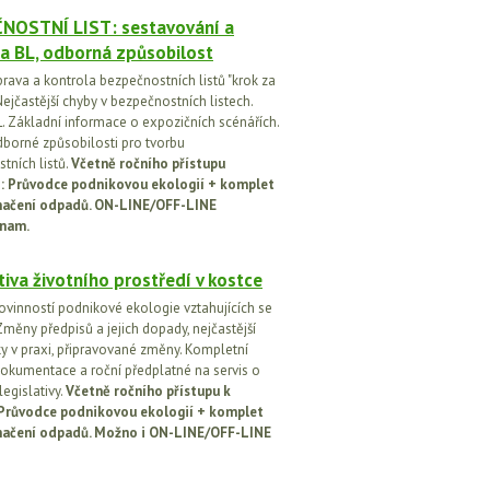
NOSTNÍ LIST: sestavování a
a BL, odborná způsobilost
prava a kontrola bezpečnostních listů "krok za
ejčastější chyby v bezpečnostních listech.
. Základní informace o expozičních scénářích.
dborné způsobilosti pro tvorbu
tních listů.
Včetně ročního přístupu
ci: Průvodce podnikovou ekologií + komplet
načení odpadů. ON-LINE/OFF-LINE
nam.
tiva životního prostředí v kostce
ovinností podnikové ekologie vztahujících se
Změny předpisů a jejich dopady, nejčastější
y v praxi, připravované změny. Kompletní
okumentace a roční předplatné na servis o
egislativy.
Včetně ročního přístupu k
: Průvodce podnikovou ekologií + komplet
načení odpadů. Možno i ON-LINE/OFF-LINE