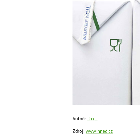
Autoři:
-kce-
Zdroj:
www.ihned.cz