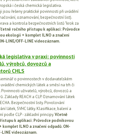
ropská i česká chemická legislativa.
i jsou řešeny praktické povinnosti při uvádění
značování, oznamování, bezpečnostní list).
prava a kontrola bezpečnostních listů "krok za
četně ročního přístupu k aplikaci: Průvodce
ou ekologií + komplet ILNO a značení
ON-LINE/OFF-LINE videozáznam.
á legislativa v praxi: povinnosti
lů, výrobců, dovozců a
utorů CHLS
seminář o povinnostech v dodavatelském
i uvádění chemických látek a směsí na trh či
 Povinnosti uživatelů, výrobců, dovozců a
orů. Základy REACH a CLP. Oznamování látek
ECHA. Bezpečnostní listy. Povolování
í látek, SVHC látky. Klasifikace, balení a
í podle CLP - základní principy.
Včetně
řístupu k aplikaci: Průvodce podnikovou
 + komplet ILNO a značení odpadů. ON-
-LINE videozáznam.