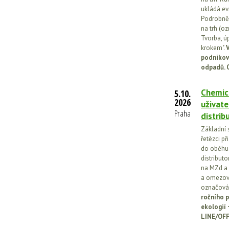
ukládá ev
Podrobněj
na trh (o
Tvorba, ú
krokem".
V
podnikov
odpadů. 
Chemick
5.10.
2026
uživate
Praha
distrib
Základní 
řetězci př
do oběhu.
distribut
na MZd a 
a omezován
označován
ročního p
ekologií
LINE/OFF