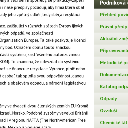
viny a věci denní spotřeby, se praktickyvzápětí
Podniková 
 i naše předpisy požadují, aby firma,která obal
Přehled povi
lady jeho zpětný odběr, tedy sběr,a recyklaci.
e, zajišťující v různých státech Evropy ijiných
Právní předp
ových odpadů, ve společnosti
Aktuální změn
ganisation Europe). Ta také poskytuje licenci
ný bod. Označení obalu touto značkou
Připravovaná 
učástí systému, zastřešeného autorizovanou
KOM). To znamená, že odevzdal do systému
Metodické p
ož se financuje recyklace. Výrobce, plnič nebo
Dokumentace
 osoba", tak splnila svou odpovědnost, danou
ech a obalovém odpadu, a národní legislativou.
Katalog odp
Odpady
témy ve dvaceti dvou členských zemích EU.Kromě
Ovzduší
 Izrael, Norsko. Podobné systémy veVelké Británii
pad i v regionu NAFTA (The NorthAmerican Free
Chemické lát
adu, Mexiko a Spojené státy.