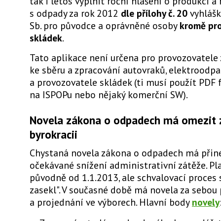
tak i letos vyplnit roční hlášení o produkci a
s odpady za rok 2012
dle přílohy č. 20
vyhlášk
Sb. pro původce a oprávněné osoby
kromě pr
skládek
.
Tato aplikace není určena pro provozovatele 
ke sběru a zpracování autovraků, elektroodp
a provozovatele skládek (ti musí použít PDF
na ISPOPu nebo nějaký komerční SW).
Novela zákona o odpadech má omezit 
byrokracii
Chystaná novela zákona o odpadech má přin
očekávané snížení administrativní zátěže. Pl
původně od 1.1.2013, ale schvalovací proces 
zasekl". V současné době má novela za sebou 
a projednání ve výborech. Hlavní body
novely