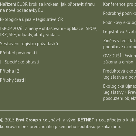
Nařízení EUDR krok za krokem: jak připravit firmu
Konference pro 
na nové požadavky EU
Podrobný podniko
Ekologická újma v legislativě ČR
Podnikový ekolog
ISPOP 2026: Změny v ohlašování - aplikace ISPOP,
Legislativa život
IRZ, SPE, odpady, obaly, voda ...
Změny v legislati
Sestavení registru požadavků
podnikové ekolog
Přehled povinností
OVZDUŠÍ: Povinn
J - Specifické oblasti
zákona a emisní 
Příloha I2
Produktová ekolo
legislativa a po
Přílohy části I
Ekologická újma:
legislativy + Pr
posouzení objekt
© 2015
Envi Group s.r.o.
, návrh a vývoj
KETNET s.r.o.
, připojeno k sít
kopírování bez předchozího písemného souhlasu je zakázáno.