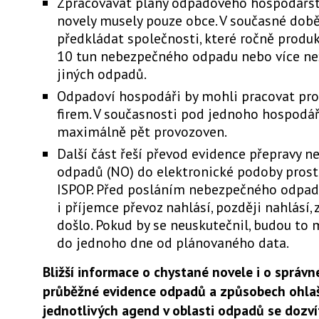
Zpracovávat plány odpadového hospodářst
novely musely pouze obce. V současné dob
předkládat společnosti, které ročně produk
10 tun nebezpečného odpadu nebo více ne
jiných odpadů.
Odpadoví hospodáři by mohli pracovat pro
firem. V současnosti pod jednoho hospodá
maximálně pět provozoven.
Další část řeší převod evidence přepravy 
odpadů (NO) do elektronické podoby pros
ISPOP. Před posláním nebezpečného odpad
i příjemce převoz nahlásí, později nahlásí,
došlo. Pokud by se neuskutečnil, budou to 
do jednoho dne od plánovaného data.
Bližší informace o chystané novele i o správ
průběžné evidence odpadů a způsobech ohla
jednotlivých agend v oblasti odpadů se dozv