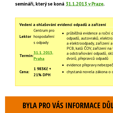
semináři, který se koná
31.1.2013 v Praze
.
Vedení a ohlašování evidencí odpadů a zařízení
Centrum pro
průběžná evidence a roční 
Lektor
hospodaření
odpadů, autovraků, elektro
s odpady
a elektroodpady, zařízení 
PCB, kalů ČOV, zařízení na
31.1. 2013,
a odstraňování odpadů, skl
Termín:
dvorů, přepravců odpadů
Praha
evidence přepravy nebezpe
1 983Kč +
chystaná novela zákona o
Cena:
21% DPH
BYLA PRO VÁS INFORMACE DŮL