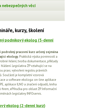
 nebezpečných věcí
ináře, kurzy, školení
ný podnikový ekolog (5-denní
í podrobný pracovní kurz určený zejména
ající ekology.
Praktická výuka povinností a
drobné řešení, tvorba dokumentace, příklady
 hlášení. Legislativa ŽP vztahující se na
u praxi, vytvoření registru právních
. Součástí je kompletní vzorová
ce a software ekologa: on-line aplikace
PE, aplikace ILNO a značení odpadů, kniha
 firem, ePříručka pro oblast ŽP. Informační
změnách legislativy INFOservis.
vý ekolog (2-denní kurz)