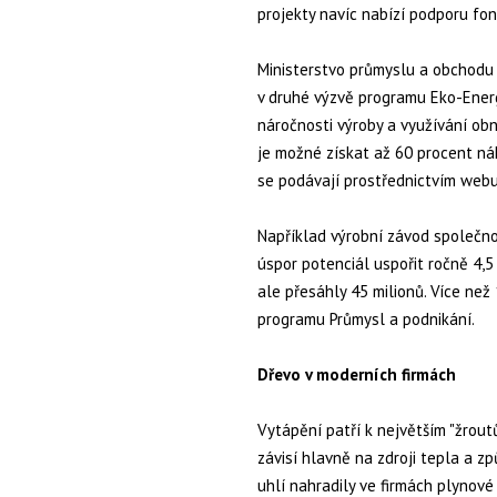
projekty navíc nabízí podporu fon
Ministerstvo průmyslu a obchodu 
v druhé výzvě programu Eko-Energ
náročnosti výroby a využívání obn
je možné získat až 60 procent ná
se podávají prostřednictvím web
Například výrobní závod společno
úspor potenciál uspořit ročně 4,5 
ale přesáhly 45 milionů. Více než
programu Průmysl a podnikání.
Dřevo v moderních firmách
Vytápění patří k největším "žrout
závisí hlavně na zdroji tepla a z
uhlí nahradily ve firmách plynové 