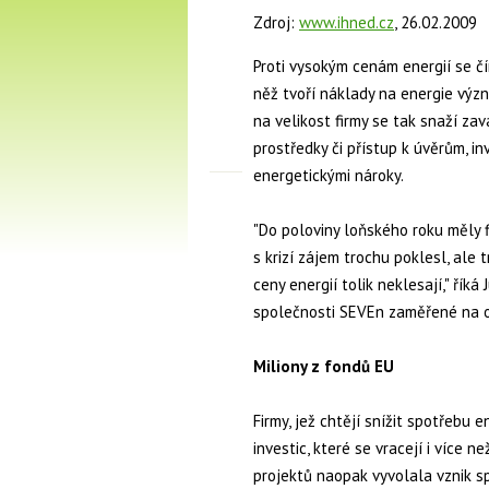
Zdroj:
www.ihned.cz
, 26.02.2009
Proti vysokým cenám energií se čím 
něž tvoří náklady na energie výz
na velikost firmy se tak snaží z
prostředky či přístup k úvěrům, in
energetickými nároky.
"Do poloviny loňského roku měly f
s krizí zájem trochu poklesl, ale 
ceny energií tolik neklesají," říká
společnosti SEVEn zaměřené na ob
Miliony z fondů EU
Firmy, jež chtějí snížit spotřebu 
investic, které se vracejí i více 
projektů naopak vyvolala vznik s