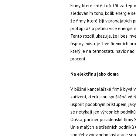
Firmy, které chtějí ušetřit za tep
sledováním toho, kolik energie se
že firmy, které žijí v pronajatýc
protopí až o pětinu více energie 
Tento rozdíl ukazuje, že i bez in
úspory existuje. I ve firemních p
který je na termostatu navíc nad 
procent.
Na elektřinu jako doma
V běžné kancelářské firmě bývá v
zařízení, která jsou spuštěná vět
uspořit podobným přístupem, jaký
se netýkají jen výrobních podniků,
Ouška, partner poradenské firmy S
Unie malých a středních podniků 
spotřeby vody nebo instalace spo