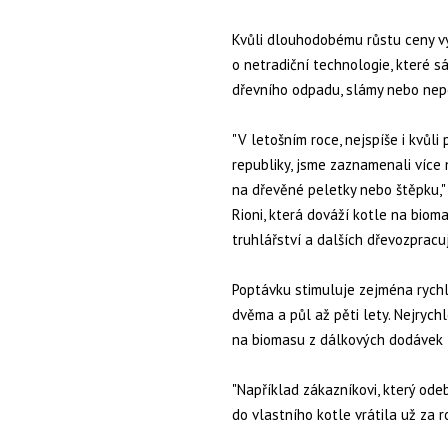
Kvůli dlouhodobému růstu ceny vy
o netradiční technologie, které s
dřevního odpadu, slámy nebo nepo
"V letošním roce, nejspíše i kvů
republiky, jsme zaznamenali více 
na dřevěné peletky nebo štěpku," 
Rioni, která dováží kotle na biom
truhlářství a dalších dřevozpracuj
Poptávku stimuluje zejména rychl
dvěma a půl až pěti lety. Nejrych
na biomasu z dálkových dodávek 
"Například zákazníkovi, který odeb
do vlastního kotle vrátila už za r