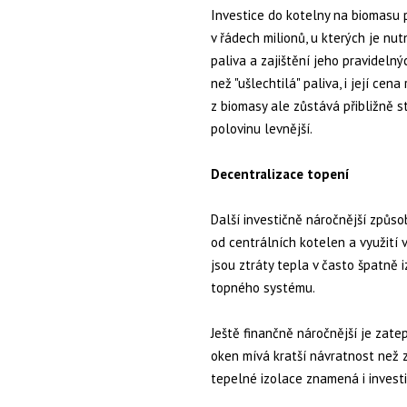
Investice do kotelny na biomasu p
v řádech milionů, u kterých je nu
paliva a zajištění jeho pravideln
než "ušlechtilá" paliva, i její cen
z biomasy ale zůstává přibližně st
polovinu levnější.
Decentralizace topení
Další investičně náročnější způsob
od centrálních kotelen a využití 
jsou ztráty tepla v často špatně 
topného systému.
Ještě finančně náročnější je zat
oken mívá kratší návratnost než 
tepelné izolace znamená i investi