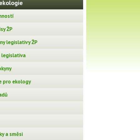
ekologie
nností
isy ŽP
y legislativy ŽP
legislativa
okyny
 pro ekology
adů
ky a směsi