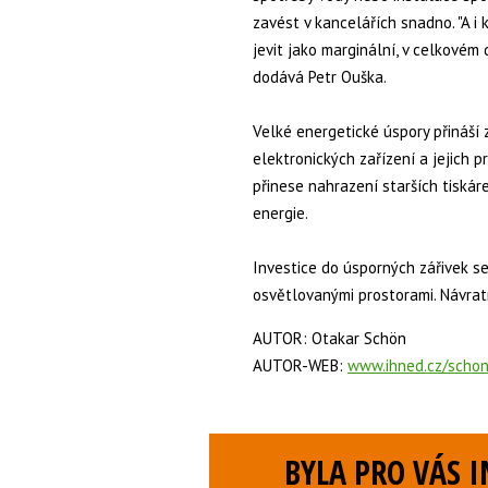
zavést v kancelářích snadno. "A i
jevit jako marginální, v celkovém
dodává Petr Ouška.
Velké energetické úspory přináší
elektronických zařízení a jejich 
přinese nahrazení starších tiskár
energie.
Investice do úsporných zářivek s
osvětlovanými prostorami. Návrat
AUTOR: Otakar Schön
AUTOR-WEB:
www.ihned.cz/scho
BYLA PRO VÁS 