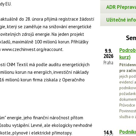
dy EU.
ADR Přeprava
aktuálně do 28. února přijímá registrace žádostí
Užitečné info
ie, který se zaměřuje na snižování energetické
ovitelných zdrojů energie. Na jeden projekt
Sem
kladů, maximálně 100 milionů korun. Přihlášky
u www.czechinvest.org/eaccount.
Podrob
9.9.
2026
kurz)
Praha
sti CNM Textil má podle auditu energetických
Pětidenn
pro začín
milionu korun na energiích, investiční náklady
jejich po
 16 milionů korun firma získala z Operačního
evidencí a
podnikovo
požadavků
dokumenta
Průvodce 
Povinnosti
služba o 
ům" energie, jeho finanční náročnost přitom
působu vytápění. Levné, ale ekologicky nevhodné
Podniko
14.9.
kotle, plynové i elektrické přímotopy.