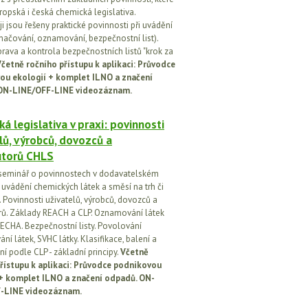
ropská i česká chemická legislativa.
i jsou řešeny praktické povinnosti při uvádění
značování, oznamování, bezpečnostní list).
prava a kontrola bezpečnostních listů "krok za
četně ročního přístupu k aplikaci: Průvodce
ou ekologií + komplet ILNO a značení
ON-LINE/OFF-LINE videozáznam.
á legislativa v praxi: povinnosti
lů, výrobců, dovozců a
utorů CHLS
seminář o povinnostech v dodavatelském
i uvádění chemických látek a směsí na trh či
 Povinnosti uživatelů, výrobců, dovozců a
orů. Základy REACH a CLP. Oznamování látek
ECHA. Bezpečnostní listy. Povolování
í látek, SVHC látky. Klasifikace, balení a
í podle CLP - základní principy.
Včetně
řístupu k aplikaci: Průvodce podnikovou
 + komplet ILNO a značení odpadů. ON-
-LINE videozáznam.