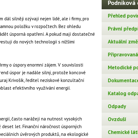
Podniková 
Přehled povi
dál silněji ozývají nejen lidé, ale i firmy, pro
namnou položku v rozpočtech. Bez ohledu
Právní předp
avádět úsporná opatření. A pokud mají dostatečné
Aktuální změn
vestují do nových technologií s nižšími
Připravovaná 
irmy o úspory enormní zájem. V souvislosti
Metodické p
trend úspor je nadále silný, protože koncové
Dokumentace
 Juraj Krivošík, ředitel neziskové konzultační
last efektivního využívání energií.
Katalog odp
Odpady
energií, často narážejí na nutnost vysokých
Ovzduší
než deset let. Finanční náročnost úsporných
Chemické lát
peciálních úvěrových produktů, na ekologické