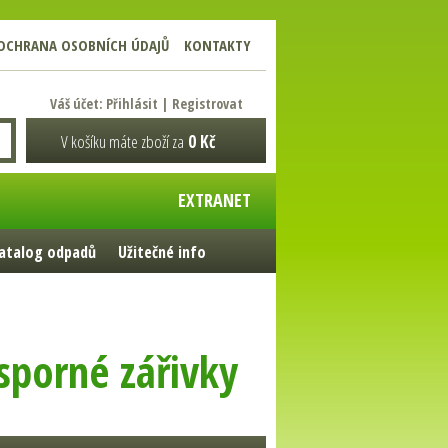
OCHRANA OSOBNÍCH ÚDAJŮ
KONTAKTY
Váš účet:
Přihlásit
|
Registrovat
V košíku máte zboží za
0 Kč
EXTRANET
atalog odpadů
Užitečné info
sporné zářivky