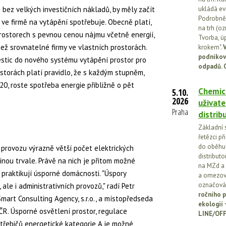
lo bez velkých investičních nákladů, by měly začít
ukládá ev
Podrobněj
 ve firmě na vytápění spotřebuje. Obecně platí,
na trh (o
h prostorech s pevnou cenou nájmu včetně energií,
Tvorba, ú
než srovnatelné firmy ve vlastních prostorách.
krokem".
V
podnikov
vestic do nového systému vytápění prostor pro
odpadů. 
rostorách platí pravidlo, že s každým stupněm,
20, roste spotřeba energie přibližně o pět
Chemick
5.10.
2026
uživate
Praha
distrib
Základní 
řetězci př
do oběhu.
 provozu výrazně větší počet elektrických
distribut
šinou trvale. Právě na nich je přitom možné
na MZd a 
 praktikují úsporné domácnosti. "Úspory
a omezován
označován
 ale i administrativních provozů," radí Petr
ročního p
mart Consulting Agency, s.r.o., a místopředseda
ekologií
ČR. Úsporné osvětlení prostor, regulace
LINE/OFF
třebičů energetické kategorie A je možné