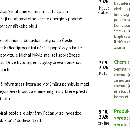
2026
Dvoudenn
Hradec
ekolog s 
tápění ale mezi firmami roste zájem
Králové
firmy. Leg
ázejí na obnovitelné zdroje energie v podobě
podnikovo
Kompletní
travinářského obilí.
servis o 
k aplika
li problémům s dodávkami plynu do České
ILNO a z
než třicetiprocentní nárůst poptávky o kotle
záznam.
potvrzuje Michal Nývlt, majitel společnosti
Chemic
22.9.
asu. Dříve bylo topení zbytky dřeva doménou
2026
ících firem.
Seminář: V
Praha
chemickými
zaměstnan
á návratnost, která se v průměru pohybuje mezi
chemickým
lejší návratnost zaznamenaly firmy, které přešly
přístupu 
komplet 
tepla.
Produkt
5.10.
íral teplo z elektrárny Počaply, se investice
2026
výrobcí
ok a půl," dodává Nývlt.
on-line
výrobc