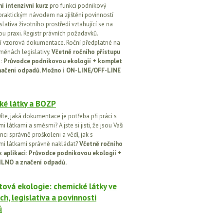
í intenzivní kurz
pro funkci podnikový
praktickým návodem na zjištění povinností
islativa životního prostředí vztahující se na
u praxi. Registr právních požadavků.
 vzorová dokumentace. Roční předplatné na
změnách legislativy.
Včetně ročního přístupu
ci: Průvodce podnikovou ekologií + komplet
načení odpadů. Možno i ON-LINE/OFF-LINE
ké látky a BOZP
íte, jaká dokumentace je potřeba při práci s
 látkami a směsmi? A jste si jisti, že jsou Vaši
ci správně proškoleni a vědí, jak s
i látkami správně nakládat?
Včetně ročního
k aplikaci: Průvodce podnikovou ekologií +
ILNO a značení odpadů.
ová ekologie: chemické látky ve
ch, legislativa a povinnosti
ů