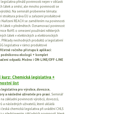
egislativa přináší povinnosti nejen v oblasti
h látek a směsí, ale mnoho povinností se
 výrobků. Na semináři probereme témata:
vní struktura práva EU a zařazení produktové
vy. Nařízení REACH se zaměřením na povinnosti
h látek v předmětech. Oznamovací povinnost
rnice RoHS o omezení používání některých
ých látek v elektrických a elektronických
h. Příklady neshodných produktů a legislativní
SG legislativa v rámci produktové
Včetně ročního přístupu k aplikaci:
 podnikovou ekologií + komplet
načení odpadů. Možno i ON-LINE/OFF-LINE
 kurz: Chemická legislativa +
ostní list
legislativa pro výrobce, dovozce,
ory a následné uživatele pro praxi.
Seminář
na základní povinnosti výrobců, dovozců,
rů a následných uživatelů, které ukládá
i česká chemická legislativa při uvádění CHLS
rz s představením základních povinností, které