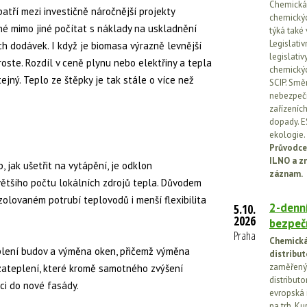
Chemická l
atří mezi investičně náročnější projekty
chemickýc
tné mimo jiné počítat s náklady na uskladnění
týká také
Legislati
ých dodávek. I když je biomasa výrazně levnější
legislati
a roste. Rozdíl v ceně plynu nebo elektřiny a tepla
chemickýc
ejný. Teplo ze štěpky je tak stále o více než
SCIP. Smě
nebezpečn
zařízeníc
dopady. E
ekologie.
Průvodce
ILNO a z
, jak ušetřit na vytápění, je odklon
záznam.
většího počtu lokálních zdrojů tepla. Důvodem
izolovaném potrubí teplovodů i menší flexibilita
2-denní
5.10.
2026
bezpečn
Praha
Chemická 
eplení budov a výměna oken, přičemž výměna
distribut
zaměřený 
zateplení, které kromě samotného zvýšení
distributo
ci do nové fasády.
evropská 
na trh. Ku