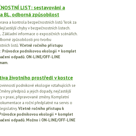
NOSTNÍ LIST: sestavování a
a BL, odborná způsobilost
prava a kontrola bezpečnostních listů "krok za
ejčastější chyby v bezpečnostních listech.
. Základní informace o expozičních scénářích.
dborné způsobilosti pro tvorbu
tních listů.
Včetně ročního přístupu
ci: Průvodce podnikovou ekologií + komplet
načení odpadů. ON-LINE/OFF-LINE
nam.
tiva životního prostředí v kostce
ovinností podnikové ekologie vztahujících se
Změny předpisů a jejich dopady, nejčastější
y v praxi, připravované změny. Kompletní
okumentace a roční předplatné na servis o
egislativy.
Včetně ročního přístupu k
: Průvodce podnikovou ekologií + komplet
načení odpadů. Možno i ON-LINE/OFF-LINE