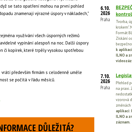
 když se tato opatření mohou na první pohled
BEZPEČ
6.10.
2026
 dopadu znamenají výrazné úspory v nákladech,"
kontrol
Praha
Tvorba, ú
krokem". N
Formát BL
 zejména využívání všech úsporných režimů
Získání o
pravidelné vypínání alespoň na noc. Další úspory
bezpečnos
k aplika
en či kopírek, které trpěly vysokou spotřebou
ILNO a z
videozáz
e vrátí především firmám s celodenně uměle
Legisla
7.10.
nost se počítá v řádu měsíců.
2026
Přehled p
Praha
na praxi. 
nedostatk
n
vzorová d
změnách l
aplikaci
ILNO a z
záznam.
INFORMACE DŮLEŽITÁ?