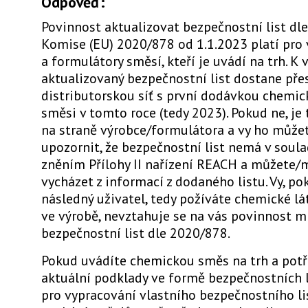
Odpověď:
Povinnost aktualizovat bezpečnostní list dle
Komise (EU) 2020/878 od 1.1.2023 platí pro 
a formulátory směsí, kteří je uvádí na trh. K
aktualizovaný bezpečnostní list dostane pře
distributorskou síť s první dodávkou chemic
směsi v tomto roce (tedy 2023). Pokud ne, je
na straně výrobce/formulátora a vy ho můž
upozornit, že bezpečnostní list nemá v soul
zněním Přílohy II nařízení REACH a můžete/
vycházet z informací z dodaného listu. Vy, po
následný uživatel, tedy požíváte chemické l
ve výrobě, nevztahuje se na vás povinnost m
bezpečnostní list dle 2020/878.
Pokud uvádíte chemickou směs na trh a pot
aktuální podklady ve formě bezpečnostních l
pro vypracování vlastního bezpečnostního li