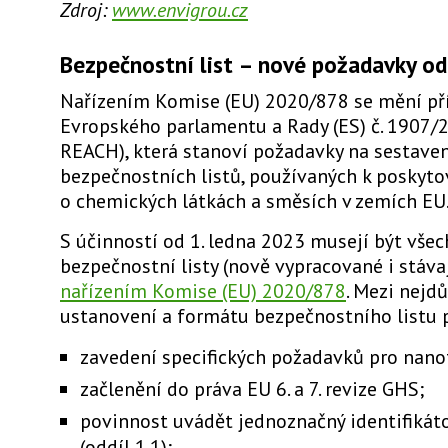
Zdroj:
www.envigrou.cz
Bezpečnostní list – nové požadavky o
Nařízením Komise (EU) 2020/878 se mění příl
Evropského parlamentu a Rady (ES) č. 1907/2
REACH), která stanoví požadavky na sestaven
bezpečnostních listů, používaných k poskyto
o chemických látkách a směsích v zemích EU
S účinností od 1. ledna 2023 musejí být všec
bezpečnostní listy (nově vypracované i stávaj
nařízením Komise (EU) 2020/878
. Mezi nejd
ustanovení a formátu bezpečnostního listu p
zavedení specifických požadavků pro nano
začlenění do práva EU 6. a 7. revize GHS;
povinnost uvádět jednoznačný identifikáto
(oddíl 1.1);