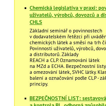
Chemická legislativa v praxi: po
uživatelů, výrobců, dovozců a di
CHLS
Základní seminář o povinnostech
v dodavatelském řetězci při uváděn
chemických látek a směsí na trh či
Povinnosti uživatelů, výrobců, dov
a distributorů. Základy
REACH a CLP. Oznamování látek
na MZd a ECHA. Bezpečnostní listy
a omezování látek, SVHC látky. Klas
balení a označování podle CLP - zá
principy.
BEZPEČNOSTNÍ LIST: sestavová
a kontrola BL, odborná způsobil