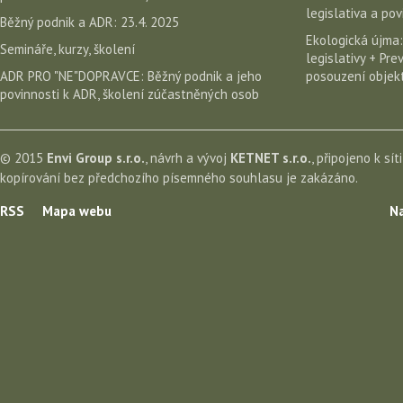
legislativa a po
Běžný podnik a ADR: 23.4. 2025
Ekologická újma:
Semináře, kurzy, školení
legislativy + Pr
ADR PRO "NE"DOPRAVCE: Běžný podnik a jeho
posouzení objekt
povinnosti k ADR, školení zúčastněných osob
© 2015
Envi Group s.r.o.
, návrh a vývoj
KETNET s.r.o.
, připojeno k sít
kopírování bez předchozího písemného souhlasu je zakázáno.
RSS
Mapa webu
Na