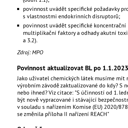
povinnost uvádět specifické požadavky pro
s vlastnostmi endokrinních disruptorů;
povinnost uvádět specifické koncentrační l
multiplikační faktory a odhady akutní toxic
a 3.2).
Zdroj: MPO
Povinnost aktualizovat BL po 1.1.202
Jako uživatel chemických látek musíme mít 
výrobním závodě zaktualizované do kdy? S 
nebo ihned? Viz citace: "S účinností od 1. le
být nově vypracované i stávající bezpečnostn
v souladu s nařízením Komise (EU) 2020/878
se změnila příloha II nařízení REACH"