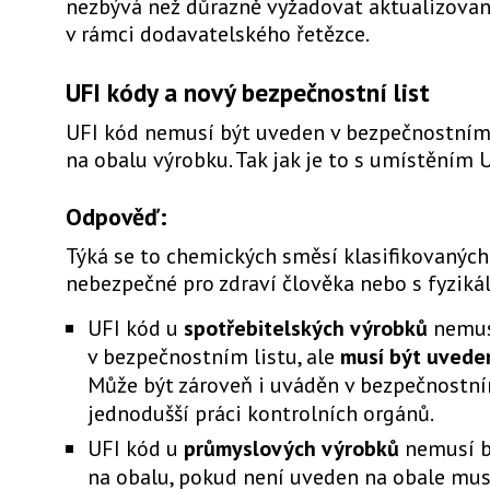
nezbývá než důrazně vyžadovat aktualizova
v rámci dodavatelského řetězce.
UFI kódy a nový bezpečnostní list
UFI kód nemusí být uveden v bezpečnostním l
na obalu výrobku. Tak jak je to s umístěním 
Odpověď:
Týká se to chemických směsí klasifikovaných
nebezpečné pro zdraví člověka nebo s fyziká
UFI kód u
spotřebitelských výrobků
nemus
v bezpečnostním listu, ale
musí být uvede
Může být zároveň i uváděn v bezpečnostním
jednodušší práci kontrolních orgánů.
UFI kód u
průmyslových výrobků
nemusí b
na obalu, pokud není uveden na obale mus