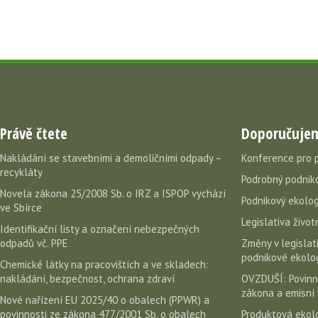
Právě čtete
Doporučuje
Nakládání se stavebními a demoličními odpady –
Konference pro 
recykláty
Podrobný podniko
Novela zákona 25/2008 Sb. o IRZ a ISPOP vychází
Podnikový ekolog
ve Sbírce
Legislativa život
Identifikační listy a označení nebezpečných
odpadů vč. PPE
Změny v legislati
podnikové ekolog
Chemické látky na pracovištích a ve skladech:
nakládání, bezpečnost, ochrana zdraví
OVZDUŠÍ: Povinn
zákona a emisní 
Nové nařízení EU 2025/40 o obalech (PPWR) a
povinnosti ze zákona 477/2001 Sb. o obalech
Produktová ekolo