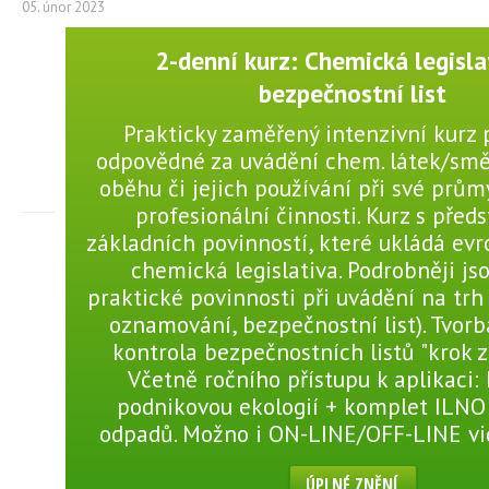
05. únor 2023
2-denní kurz: Chemická legisla
bezpečnostní list
Prakticky zaměřený intenzivní kurz 
odpovědné za uvádění chem. látek/smě
oběhu či jejich používání při své prů
profesionální činnosti. Kurz s před
základních povinností, které ukládá evr
chemická legislativa. Podrobněji js
praktické povinnosti při uvádění na trh
oznamování, bezpečnostní list). Tvorb
kontrola bezpečnostních listů "krok 
Včetně ročního přístupu k aplikaci:
podnikovou ekologií + komplet ILNO
odpadů. Možno i ON-LINE/OFF-LINE v
ÚPLNÉ ZNĚNÍ