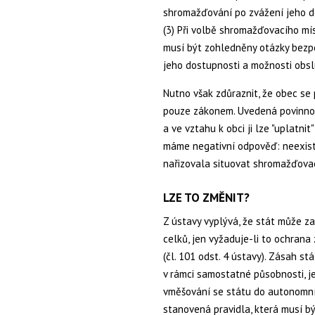
shromažďování po zvážení jeho dos
(3) Při volbě shromažďovacího m
musí být zohledněny otázky bezpe
jeho dostupnosti a možnosti obsl
Nutno však zdůraznit, že obec se
pouze zákonem. Uvedená povinno
a ve vztahu k obci ji lze "uplatni
máme negativní odpověď: neexistu
nařizovala situovat shromažďovací
LZE TO ZMĚNIT?
Z ústavy vyplývá, že stát může 
celků, jen vyžaduje-li to ochra
(čl. 101 odst. 4 ústavy). Zásah st
v rámci samostatné působnosti, j
vměšování se státu do autonomní
stanovená pravidla, která musí bý