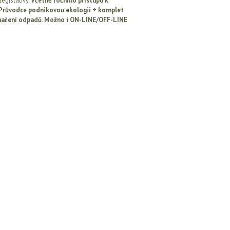
egislativy.
Včetně ročního přístupu k
: Průvodce podnikovou ekologií + komplet
načení odpadů. Možno i ON-LINE/OFF-LINE