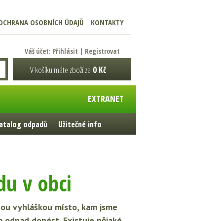
OCHRANA OSOBNÍCH ÚDAJŮ
KONTAKTY
Váš účet:
Přihlásit
|
Registrovat
V košíku máte zboží za
0 Kč
EXTRANET
atalog odpadů
Užitečné info
du v obci
nou vyhláškou místo, kam jsme
m odpad donést. Existuje nějaké