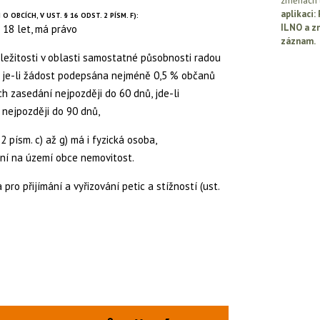
změnách l
aplikaci
 OBCÍCH, V UST. § 16 ODST. 2 PÍSM. F):
ILNO a z
 18 let, má právo
záznam.
áležitosti v oblasti samostatné působnosti radou
 je-li žádost podepsána nejméně 0,5 % občanů
ch zasedání nejpozději do 60 dnů, jde-li
 nejpozději do 90 dnů,
 písm. c) až g) má i fyzická osoba,
tní na území obce nemovitost.
ro přijímání a vyřizování petic a stížností (ust.