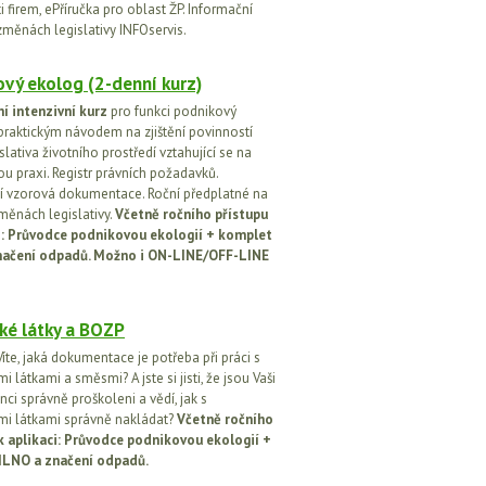
 firem, ePříručka pro oblast ŽP. Informační
změnách legislativy INFOservis.
vý ekolog (2-denní kurz)
í intenzivní kurz
pro funkci podnikový
praktickým návodem na zjištění povinností
islativa životního prostředí vztahující se na
u praxi. Registr právních požadavků.
 vzorová dokumentace. Roční předplatné na
změnách legislativy.
Včetně ročního přístupu
ci: Průvodce podnikovou ekologií + komplet
načení odpadů. Možno i ON-LINE/OFF-LINE
ké látky a BOZP
íte, jaká dokumentace je potřeba při práci s
 látkami a směsmi? A jste si jisti, že jsou Vaši
ci správně proškoleni a vědí, jak s
i látkami správně nakládat?
Včetně ročního
k aplikaci: Průvodce podnikovou ekologií +
ILNO a značení odpadů.