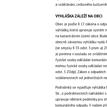
a vzdělávání, celkového kulturní
VYHLÁŠKA ZÁLEŽÍ NA OBCI
Obec je podle § 17 zákona o odp
vyhlášky, která upravuje systém
na katastrálním území obce. Bud
obecně závaznou vyhlášku vydá. 
(ve smyslu § 35 odst. 3 písm. a) 
je povinna v souladu se zvláštním
fyzické osoby odkládat komunální 
mohou fyzické osoby odkládat n
odst. 3 ZOdp). Zákon o odpadech u
vzdálenostech od jednotlivých ne
Podrobněji se vyjadřuje vyhláška 
Sb., o podrobnostech nakládání s o
upravuje některé podmínky pro sh
komunálního odpadu. V našem příp