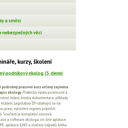
ky a směsi
 nebezpečných věcí
ináře, kurzy, školení
ný podnikový ekolog (5-denní
í podrobný pracovní kurz určený zejména
ající ekology.
Praktická výuka povinností a
drobné řešení, tvorba dokumentace, příklady
 hlášení. Legislativa ŽP vztahující se na
u praxi, vytvoření registru právních
. Součástí je kompletní vzorová
ce a software ekologa: on-line aplikace
PE, aplikace ILNO a značení odpadů, kniha