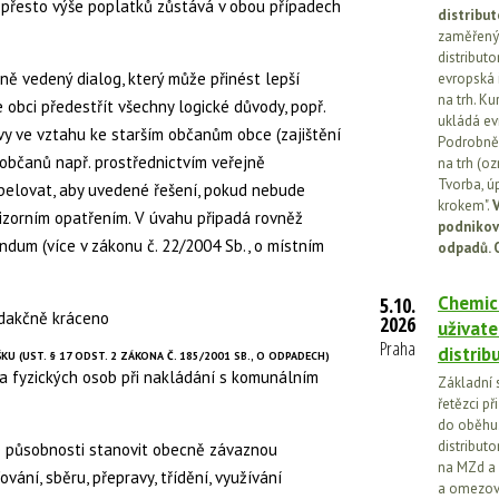
 přesto výše poplatků zůstává v obou případech
distribut
zaměřený 
distributo
ně vedený dialog, který může přinést lepší
evropská 
na trh. Ku
 obci předestřít všechny logické důvody, popř.
ukládá ev
y ve vztahu ke starším občanům obce (zajištění
Podrobněj
občanů např. prostřednictvím veřejně
na trh (o
Tvorba, ú
pelovat, aby uvedené řešení, pokud nebude
krokem".
V
izorním opatřením. V úvahu připadá rovněž
podnikov
ndum (více v zákonu č. 22/2004 Sb., o místním
odpadů. 
Chemick
5.10.
redakčně kráceno
2026
uživate
Praha
distrib
 (UST. § 17 ODST. 2 ZÁKONA Č. 185/2001 SB., O ODPADECH)
 a fyzických osob při nakládání s komunálním
Základní 
řetězci př
do oběhu.
distribut
 působnosti stanovit obecně závaznou
na MZd a 
ní, sběru, přepravy, třídění, využívání
a omezován