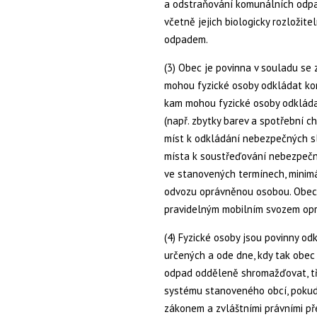
a odstraňování komunálních odpad
včetně jejich biologicky rozložit
odpadem.
(3) Obec je povinna v souladu se 
mohou fyzické osoby odkládat komu
kam mohou fyzické osoby odklád
(např. zbytky barev a spotřební ch
míst k odkládání nebezpečných s
místa k soustřeďování nebezpeč
ve stanovených termínech, minimá
odvozu oprávněnou osobou. Obec 
pravidelným mobilním svozem op
(4) Fyzické osoby jsou povinny o
určených a ode dne, kdy tak obe
odpad odděleně shromažďovat, tří
systému stanoveného obcí, pokud
zákonem a zvláštními právními př