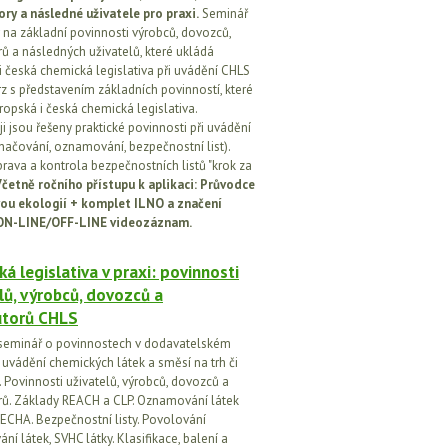
ory a následné uživatele pro praxi.
Seminář
na základní povinnosti výrobců, dovozců,
rů a následných uživatelů, které ukládá
i česká chemická legislativa při uvádění CHLS
rz s představením základních povinností, které
ropská i česká chemická legislativa.
i jsou řešeny praktické povinnosti při uvádění
značování, oznamování, bezpečnostní list).
prava a kontrola bezpečnostních listů "krok za
četně ročního přístupu k aplikaci: Průvodce
ou ekologií + komplet ILNO a značení
ON-LINE/OFF-LINE videozáznam.
á legislativa v praxi: povinnosti
lů, výrobců, dovozců a
utorů CHLS
seminář o povinnostech v dodavatelském
i uvádění chemických látek a směsí na trh či
 Povinnosti uživatelů, výrobců, dovozců a
orů. Základy REACH a CLP. Oznamování látek
ECHA. Bezpečnostní listy. Povolování
í látek, SVHC látky. Klasifikace, balení a