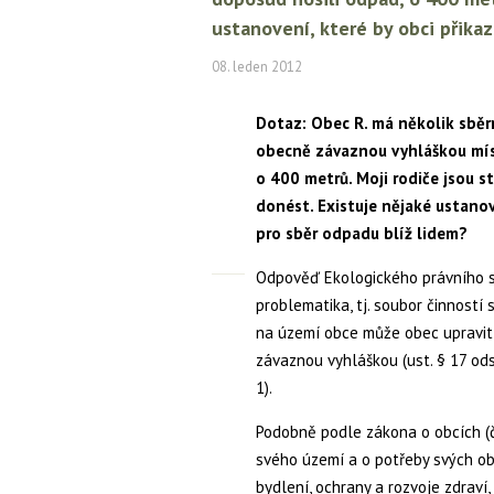
ustanovení, které by obci přika
08. leden 2012
Dotaz: Obec R. má několik sběr
obecně závaznou vyhláškou mís
o 400 metrů. Moji rodiče jsou 
donést. Existuje nějaké ustanov
pro sběr odpadu blíž lidem?
Odpověď Ekologického právního se
problematika, tj. soubor činnost
na území obce může obec upravit
závaznou vyhláškou (ust. § 17 ods
1).
Podobně podle zákona o obcích (č
svého území a o potřeby svých ob
bydlení, ochrany a rozvoje zdraví,