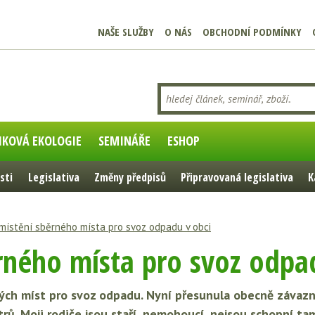
NAŠE SLUŽBY
O NÁS
OBCHODNÍ PODMÍNKY
IKOVÁ EKOLOGIE
SEMINÁŘE
ESHOP
sti
Legislativa
Změny předpisů
Připravovaná legislativa
K
místění sběrného místa pro svoz odpadu v obci
rného místa pro svoz odpa
ných míst pro svoz odpadu. Nyní přesunula obecně závaz
rů. Moji rodiče jsou staří, nemohoucí, nejsou schopní ta