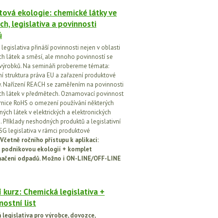
ová ekologie: chemické látky ve
ch, legislativa a povinnosti
ů
egislativa přináší povinnosti nejen v oblasti
h látek a směsí, ale mnoho povinností se
 výrobků. Na semináři probereme témata:
vní struktura práva EU a zařazení produktové
vy. Nařízení REACH se zaměřením na povinnosti
h látek v předmětech. Oznamovací povinnost
rnice RoHS o omezení používání některých
ých látek v elektrických a elektronických
h. Příklady neshodných produktů a legislativní
SG legislativa v rámci produktové
Včetně ročního přístupu k aplikaci:
 podnikovou ekologií + komplet
načení odpadů. Možno i ON-LINE/OFF-LINE
 kurz: Chemická legislativa +
ostní list
legislativa pro výrobce, dovozce,