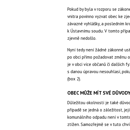
Pokud by byla v rozporu se zákon
vnitra povinno vyzvat obec ke zj
závazné vyhlášky, a posledním kr
k Ústavnímu soudu. V tomto příp
zjevně nedošlo.
Nyní tedy není žádné zákonné ust
po obci přímo požadovat změnu o
je v obci více občanů či dalších f
s danou úpravou nesouhlasí, poku
(box 2).
OBEC MŮŽE MÍT SVÉ DŮVOD
Důležitou okolností je také důvod
případě se jedná o záležitost, jej
komunálního odpadu není v tomto
ztížen. Samozřejmě se v tuto chv