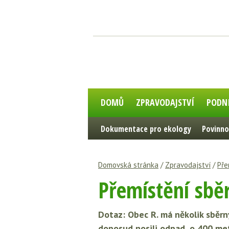
DOMŮ
ZPRAVODAJSTVÍ
PODN
Dokumentace pro ekology
Povinno
Domovská stránka
/
Zpravodajství
/
Pře
Přemístění sbě
Dotaz: Obec R. má několik sběr
doposud nosili odpad, o 400 met