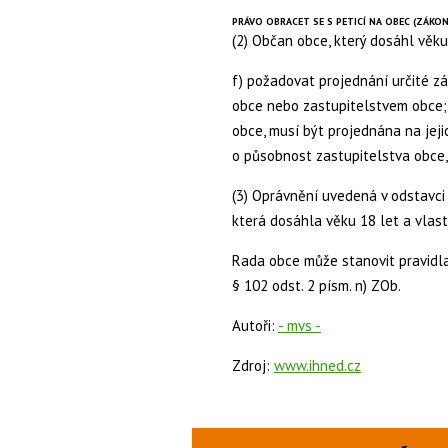
PRÁVO OBRACET SE S PETICÍ NA OBEC (ZÁKON O
(2) Občan obce, který dosáhl věku
f) požadovat projednání určité z
obce nebo zastupitelstvem obce;
obce, musí být projednána na jeji
o působnost zastupitelstva obce,
(3) Oprávnění uvedená v odstavci 2
která dosáhla věku 18 let a vlas
Rada obce může stanovit pravidla p
§ 102 odst. 2 písm. n) ZOb.
Autoři:
- mvs -
Zdroj:
www.ihned.cz