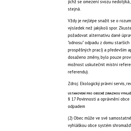
jichž se omezení svozu nedotýká,
stejná.
Vždy je nejlépe snažit se o rozum
výsledek než jakýkoli spor. Zkuste
požadovat alternativu dané úprav
"odnosu" odpadu z domu starších 
prospěšných prací) a především a
dosaženo změny, bylo pouze prov
možnost uskutečnit místní refere
referendu).
Zdroj: Ekologický právní servis, 
USTANOVENÍ PRO OBECNĚ ZÁVAZNOU VYHLÁŠKU
§ 17 Povinnosti a oprávnění obce
odpadem
(2) Obec může ve své samostatné
vyhláškou obce systém shromažďová