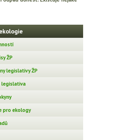
ekologie
nností
isy ŽP
y legislativy ŽP
legislativa
okyny
 pro ekology
adů