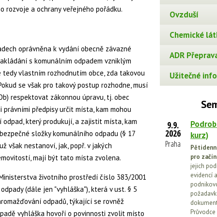
ho rozvoje a ochrany veřejného pořádku.
Ovzduší
Chemické lát
adech oprávněna k vydání obecně závazné
ADR Přeprava
 nakládání s komunálním odpadem vzniklým
e tedy vlastním rozhodnutím obce, zda takovou
Užitečné info
Pokud se však pro takový postup rozhodne, musí
ZOb) respektovat zákonnou úpravu, tj. obec
Sem
i právními předpisy určit místa, kam mohou
odpad, který produkují, a zajistit místa, kam
Podrob
9.9.
2026
ebezpečné složky komunálního odpadu (§ 17
kurz)
Praha
ž však nestanoví, jak, popř. v jakých
Pětidenn
pro začín
movitostí, mají být tato místa zvolena.
jejich po
evidencí a
Ministerstva životního prostředí číslo 383/2001
podnikovo
dpady (dále jen "vyhláška"), která v ust. § 5
požadavků
romažďování odpadů, týkající se rovněž
dokumenta
Průvodce 
adě vyhláška hovoří o povinnosti zvolit místo