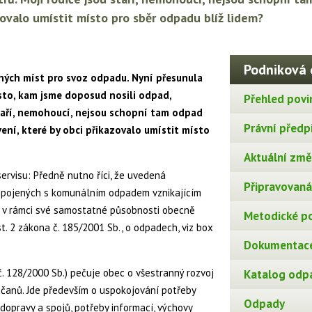
zovalo umístit místo pro sběr odpadu blíž lidem?
Podniková 
ných míst pro svoz odpadu. Nyní přesunula
to, kam jsme doposud nosili odpad,
Přehled povi
staří, nemohoucí, nejsou schopní tam odpad
Právní předp
ení, které by obci přikazovalo umístit místo
Aktuální změn
rvisu: Předně nutno říci, že uvedená
Připravovaná 
í spojených s komunálním odpadem vznikajícím
 v rámci své samostatné působnosti obecně
Metodické p
t. 2 zákona č. 185/2001 Sb., o odpadech, viz box
Dokumentace
. 128/2000 Sb.) pečuje obec o všestranný rozvoj
Katalog odp
čanů. Jde především o uspokojování potřeby
Odpady
 dopravy a spojů, potřeby informací, výchovy