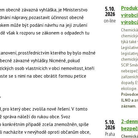
Produkt
5.10.
em obecně závazná vyhláška, je Ministerstvo
2026
výrobcí
ednání nápravy, pozastavit účinnost obecně
on-line
výrobc
okem může být podání návrhu na její zrušení
Chemická l
adě však k rozporu se zákonem o odpadech tu
chemickýc
týká také
Legislati
anovení, prostřednictvím kterého by bylo možné
legislati
chemickýc
becně závazné vyhlášky. Nicméně, pokud
SCIP. Smě
yzických osob vlastnících v obci nemovitost, kteří
nebezpečn
ste se s nimi na obec obrátit formou petice
zařízeníc
dopady. E
ekologie.
Průvodce
Y
ILNO a z
záznam.
, pro který obec zvolila nové řešení. V tomto
íž správa náleží do rukou obce. Svoz
2-denní
5.10.
 konkrétním případě zcela znemožněn, spíše
2026
bezpečn
íli nacházíte v nevýhodě oproti občanům obce,
Praha
Chemická 