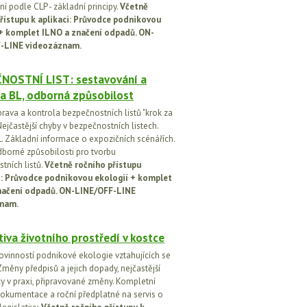
í podle CLP - základní principy.
Včetně
řístupu k aplikaci: Průvodce podnikovou
 + komplet ILNO a značení odpadů. ON-
-LINE videozáznam.
NOSTNÍ LIST: sestavování a
a BL, odborná způsobilost
prava a kontrola bezpečnostních listů "krok za
ejčastější chyby v bezpečnostních listech.
. Základní informace o expozičních scénářích.
dborné způsobilosti pro tvorbu
tních listů.
Včetně ročního přístupu
ci: Průvodce podnikovou ekologií + komplet
načení odpadů. ON-LINE/OFF-LINE
nam.
tiva životního prostředí v kostce
ovinností podnikové ekologie vztahujících se
Změny předpisů a jejich dopady, nejčastější
y v praxi, připravované změny. Kompletní
okumentace a roční předplatné na servis o