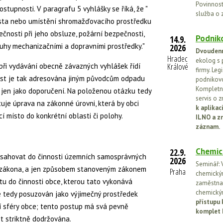
Povinnosti
tupnosti. V paragrafu 5 vyhlášky se říká, že "
služba o 
ísta nebo umístění shromažďovacího prostředku
čnosti při jeho obsluze, požární bezpečnosti,
Podniko
14.9.
uhy mechanizačními a dopravními prostředky."
2026
Dvoudenn
Hradec
ekolog s 
Králové
 při vydávání obecně závazných vyhlášek řídí
firmy. Leg
st je tak adresována jiným původcům odpadu
podnikovo
Kompletní
t" jen jako doporučení. Na položenou otázku tedy
servis o 
je úprava na zákonné úrovni, která by obci
k aplika
 místo do konkrétní oblasti či polohy.
ILNO a z
záznam.
Chemic
22.9.
zasahovat do činnosti územních samosprávných
2026
Seminář: V
na zákona, a jen způsobem stanoveným zákonem
Praha
chemickými
átu do činnosti obce, kterou tato vykonává
zaměstnan
chemickým
e tedy posuzován jako výjimečný prostředek
přístupu 
 sféry obce; tento postup má svá pevně
komplet 
t striktně dodržována.