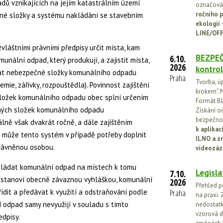
ů vznikajících na jejím katastrálním území
označován
ročního p
elné složky a systému nakládání se stavebním
ekologií
LINE/OFF
zvláštními právními předpisy určit místa, kam
BEZPEČ
6.10.
nální odpad, který produkují, a zajistit místa,
2026
kontrol
at nebezpečné složky komunálního odpadu
Praha
Tvorba, ú
emie, zářivky, rozpouštědla). Povinnost zajištění
krokem". N
ložek komunálního odpadu obec splní určením
Formát BL
ných složek komunálního odpadu
Získání o
bezpečnos
lně však dvakrát ročně, a dále zajištěním
k aplika
může tento systém v případě potřeby doplnit
ILNO a z
rávněnou osobou.
videozáz
dkládat komunální odpad na místech k tomu
Legisla
7.10.
c stanoví obecně závaznou vyhláškou, komunální
2026
Přehled p
dit a předávat k využití a odstraňování podle
Praha
na praxi. 
 odpad samy nevyužijí v souladu s tímto
nedostatk
vzorová d
edpisy.