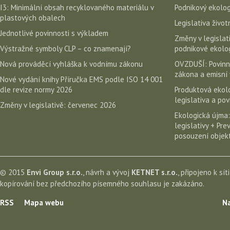
I3: Minimální obsah recyklovaného materiálu v
Podnikový ekolog
plastových obalech
Legislativa život
Jednotlivé povinnosti s výkladem
Změny v legislati
Výstražné symboly CLP – co znamenají?
podnikové ekolog
Nová prováděcí vyhláška k vodnímu zákonu
OVZDUŠÍ: Povinn
zákona a emisní 
Nové vydání knihy Příručka EMS podle ISO 14 001
dle revize normy 2026
Produktová ekolo
legislativa a po
Změny v legislativě: červenec 2026
Ekologická újma:
legislativy + Pr
posouzení objekt
© 2015
Envi Group s.r.o.
, návrh a vývoj
KETNET s.r.o.
, připojeno k sít
kopírování bez předchozího písemného souhlasu je zakázáno.
RSS
Mapa webu
Na