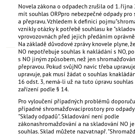
Novela zákona o odpadech zrušila od 1. říjn
mít souhlas ORPpro nebezpečné odpady pro
a přepravu. Vzhledem k definici pojmu"shrom
vznikly otázky k potřebě souhlasu ke "sklado
vprovozovnách před jejich předáním oprávně
Na základě důvodové zprávy knovele plyne, ž
NO nepotřebuje souhlas k nakládání s NO, p
s NO jiným způsobem, než jen shromažďová
přepravou. Pokud svůjNO navíc třeba upravuj
upravuje, pak musí žádat o souhlas knakládá
16 odst. 3, nemá-li už na tuto úpravu souhla
zařízení podle § 14.
Pro vyloučení případných problémů doporuču
případné shromažďovacíprostory pro odpady
"Sklady odpadů". Skladování není podle
zákonashromažďování a na skladování NO je
souhlas. Sklad můžete nazvatnapř. "Shromažd