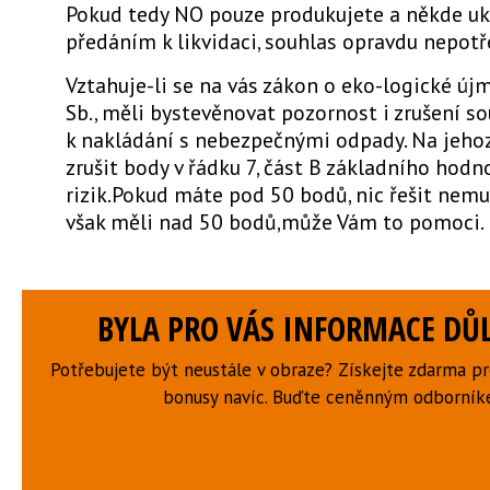
Pokud tedy NO pouze produkujete a někde uk
předáním k likvidaci, souhlas opravdu nepotř
Vztahuje-li se na vás zákon o eko-logické új
Sb., měli bystevěnovat pozornost i zrušení s
k nakládání s nebezpečnými odpady. Na jehoz
zrušit body v řádku 7, část B základního hodn
rizik.Pokud máte pod 50 bodů, nic řešit nemu
však měli nad 50 bodů,může Vám to pomoci.
BYLA PRO VÁS INFORMACE DŮL
Potřebujete být neustále v obraze? Získejte zdarma p
bonusy navíc. Buďte ceněnným odborní