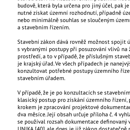
budově, která byla určena pro jiný účel, pak j
nutné získat územní rozhodnutí, případně ú
nebo minimálně souhlas se sloučeným úze
a stavebním řízením.
Stavební zákon dává rovněž možnost spojit ú
s vybranými postupy při posuzování vlivů na 
prostředí, a to v případě, že příslušným sta
je krajský úřad. Ve všech případech je nanejv
konzultovat potřebné postupy územního říze
stavebním úřadem.
V případě, že je po konzultacích se stavební
klasický postup pro získání územního řízení,
krokem je zpracování projektové dokumentace
dva měsíce. Její obsah určuje příloha č. 4 vyhl
se používal rozsah dokumentace definovaný v
UNIKA [40], ale dnes je již zákon dostatečně 