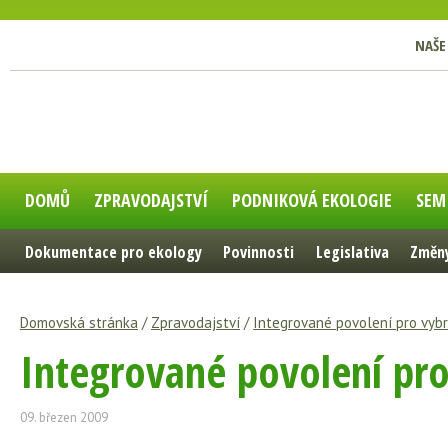
NAŠE
DOMŮ
ZPRAVODAJSTVÍ
PODNIKOVÁ EKOLOGIE
SEM
Dokumentace pro ekology
Povinnosti
Legislativa
Změny
Domovská stránka
/
Zpravodajství
/
Integrované povolení pro vybr
Integrované povolení pro
09. březen 2009