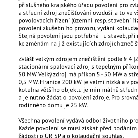
příslušného krajského úřadu povolení pro zvlá
a střední zdroj znečišťování ovzduší, a to ve 
povolovacích řízení (územní, resp. stavební říz
povolení zkušebního provozu, vydání kolauda
Stejná povolení jsou potřebná i u staveb, při
ke změnám na již existujících zdrojích znečiš
Zvlášť velkým zdrojem znečištění podle § 4 [Z
stacionární spalovací zdroj s tepelným přík
50 MW. Velký zdroj má příkon 5 - 50 MW a stře
0,5 MW. Hranice 200 kW je velmi nízká a v p
kotelna většího objektu je minimálně střed
a je nutno žádat o povolení zdroje. Pro srovn
rodinného domu je 25 kW.
Všechna povolení vydává odbor životního pro
Každé povolení se musí získat před podáním 
žádosti o ÚR, SP a o kolaudační souhlas.