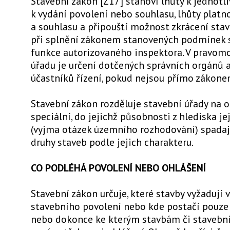
Stavební zákon [Z17] stanoví lhůty k jednot
k vydání povolení nebo souhlasu, lhůty platn
a souhlasu a připouští možnost zkrácení stav
při splnění zákonem stanovených podmínek 
funkce autorizovaného inspektora. V pravom
úřadu je určení dotčených správních orgánů 
účastníků řízení, pokud nejsou přímo zákone
Stavební zákon rozděluje stavební úřady na o
speciální, do jejichž působnosti z hlediska je
(vyjma otázek územního rozhodování) spadají
druhy staveb podle jejich charakteru.
CO PODLÉHÁ POVOLENÍ NEBO OHLÁŠENÍ
Stavební zákon určuje, které stavby vyžadují 
stavebního povolení nebo kde postačí pouze 
nebo dokonce ke kterým stavbám či staveb