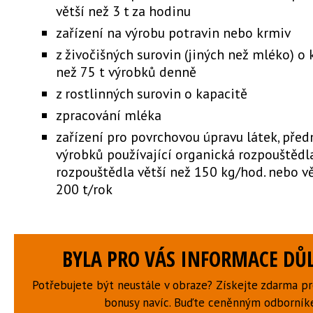
větší než 3 t za hodinu
zařízení na výrobu potravin nebo krmiv
z živočišných surovin (jiných než mléko) o 
než 75 t výrobků denně
z rostlinných surovin o kapacitě
zpracování mléka
zařízení pro povrchovou úpravu látek, pře
výrobků používající organická rozpouštědl
rozpouštědla větší než 150 kg/hod. nebo vě
200 t/rok
BYLA PRO VÁS INFORMACE DŮL
Potřebujete být neustále v obraze? Získejte zdarma p
bonusy navíc. Buďte ceněnným odborní