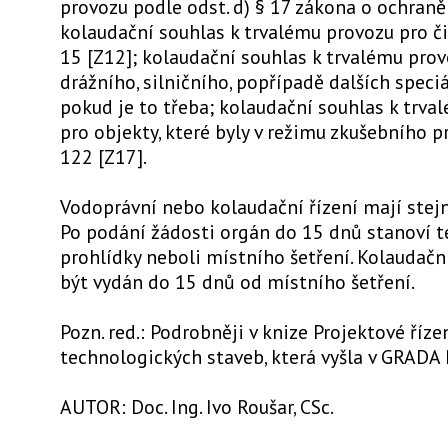
provozu podle odst. d) § 17 zákona o ochraně
kolaudační souhlas k trvalému provozu pro či
15 [Z12]; kolaudační souhlas k trvalému pro
drážního, silničního, popřípadě dalších speci
pokud je to třeba; kolaudační souhlas k trva
pro objekty, které byly v režimu zkušebního 
122 [Z17].
Vodoprávní nebo kolaudační řízení mají stejn
Po podání žádosti orgán do 15 dnů stanoví t
prohlídky neboli místního šetření. Kolaudačn
být vydán do 15 dnů od místního šetření.
Pozn. red.: Podrobněji v knize Projektové říze
technologických staveb, která vyšla v GRADA P
AUTOR: Doc. Ing. Ivo Roušar, CSc.