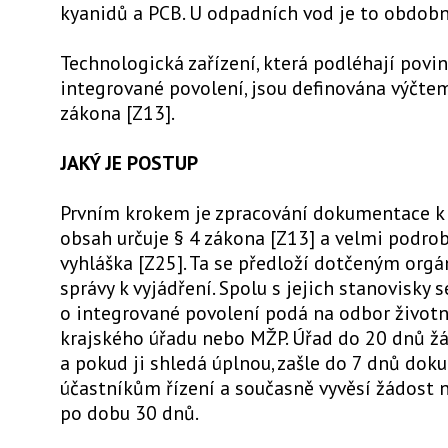
kyanidů a PCB. U odpadních vod je to obdobn
Technologická zařízení, která podléhají povin
integrované povolení, jsou definována výčtem 
zákona [Z13].
JAKÝ JE POSTUP
Prvním krokem je zpracování dokumentace k ž
obsah určuje § 4 zákona [Z13] a velmi podro
vyhláška [Z25]. Ta se předloží dotčeným org
správy k vyjádření. Spolu s jejich stanovisky 
o integrované povolení podá na odbor životn
krajského úřadu nebo MŽP. Úřad do 20 dnů žá
a pokud ji shledá úplnou, zašle do 7 dnů dok
účastníkům řízení a současně vyvěsí žádost 
po dobu 30 dnů.