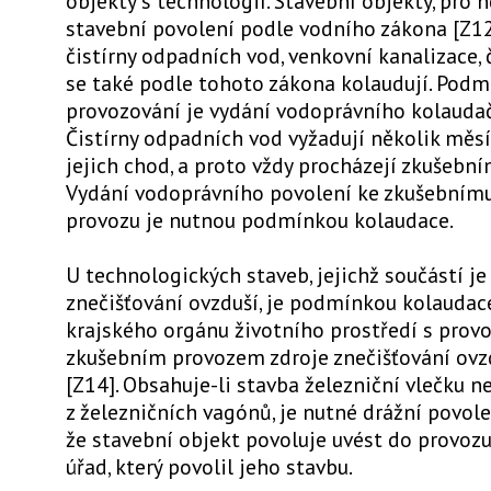
objekty s technologií. Stavební objekty, pro 
stavební povolení podle vodního zákona [Z12]
čistírny odpadních vod, venkovní kanalizace, 
se také podle tohoto zákona kolaudují. Podm
provozování je vydání vodoprávního kolaudač
Čistírny odpadních vod vyžadují několik měsíc
jejich chod, a proto vždy procházejí zkušebn
Vydání vodoprávního povolení ke zkušebním
provozu je nutnou podmínkou kolaudace.
U technologických staveb, jejichž součástí je 
znečišťování ovzduší, je podmínkou kolaudac
krajského orgánu životního prostředí s pro
zkušebním provozem zdroje znečišťování ovz
[Z14]. Obsahuje-li stavba železniční vlečku n
z železničních vagónů, je nutné drážní povolen
že stavební objekt povoluje uvést do provozu
úřad, který povolil jeho stavbu.