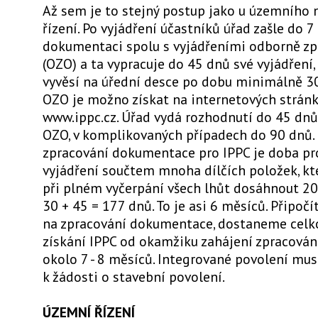
Až sem je to stejný postup jako u územního
řízení. Po vyjádření účastníků úřad zašle do 7
dokumentaci spolu s vyjádřeními odborně zp
(OZO) a ta vypracuje do 45 dnů své vyjádření,
vyvěsí na úřední desce po dobu minimálně 3
OZO je možno získat na internetových strán
www.ippc.cz. Úřad vydá rozhodnutí do 45 dnů
OZO, v komplikovaných případech do 90 dnů
zpracování dokumentace pro IPPC je doba pro
vyjádření součtem mnoha dílčích položek, k
při plném vyčerpání všech lhůt dosáhnout 20 
30 + 45 = 177 dnů. To je asi 6 měsíců. Připoč
na zpracování dokumentace, dostaneme celk
získání IPPC od okamžiku zahájení zpracová
okolo 7 - 8 měsíců. Integrované povolení mus
k žádosti o stavební povolení.
ÚZEMNÍ ŘÍZENÍ