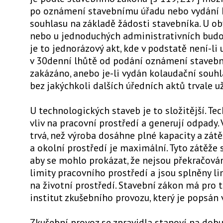
po oznámení stavebnímu úřadu nebo vydání 
souhlasu na základě žádosti stavebníka. U 
nebo u jednoduchých administrativních bud
je to jednorázový akt, kde v podstatě není-li 
v 30denní lhůtě od podání oznámení stave
zakázáno, anebo je-li vydán kolaudační souhla
bez jakýchkoli dalších úředních aktů trvale už
U technologických staveb je to složitější. Te
vliv na pracovní prostředí a generují odpady.
trvá, než výroba dosáhne plné kapacity a zát
a okolní prostředí je maximální. Tyto zátěže 
aby se mohlo prokázat, že nejsou překračová
limity pracovního prostředí a jsou splněny li
na životní prostředí. Stavební zákon má pro t
institut zkušebního provozu, který je popsán 
Zkušební provoz se zpravidla stanoví na dobu