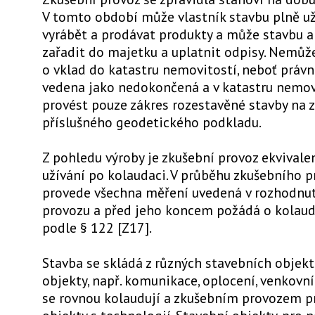
V tomto období může vlastník stavbu plně už
vyrábět a prodávat produkty a může stavbu a 
zařadit do majetku a uplatnit odpisy. Nemůž
o vklad do katastru nemovitostí, neboť právn
vedena jako nedokončená a v katastru nemovi
provést pouze zákres rozestavěné stavby na 
příslušného geodetického podkladu.
Z pohledu výroby je zkušební provoz ekvivale
užívání po kolaudaci. V průběhu zkušebního p
provede všechna měření uvedená v rozhodnu
provozu a před jeho koncem požádá o kolaud
podle § 122 [Z17].
Stavba se skládá z různých stavebních objek
objekty, např. komunikace, oplocení, venkovní
se rovnou kolaudují a zkušebním provozem p