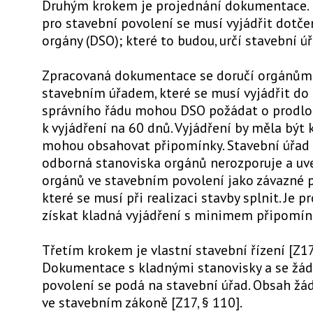
Druhým krokem je projednání dokumentace.
pro stavební povolení se musí vyjádřit dotče
orgány (DSO); které to budou, určí stavební úř
Zpracovaná dokumentace se doručí orgánům
stavebním úřadem, které se musí vyjádřit do 
správního řádu mohou DSO požádat o prodlo
k vyjádření na 60 dnů. Vyjádření by měla být k
mohou obsahovat připomínky. Stavební úřad 
odborná stanoviska orgánů nerozporuje a uv
orgánů ve stavebním povolení jako závazné 
které se musí při realizaci stavby splnit. Je p
získat kladná vyjádření s minimem připomín
Třetím krokem je vlastní stavební řízení [Z17,
Dokumentace s kladnými stanovisky a se žád
povolení se podá na stavební úřad. Obsah žá
ve stavebním zákoně [Z17, § 110].