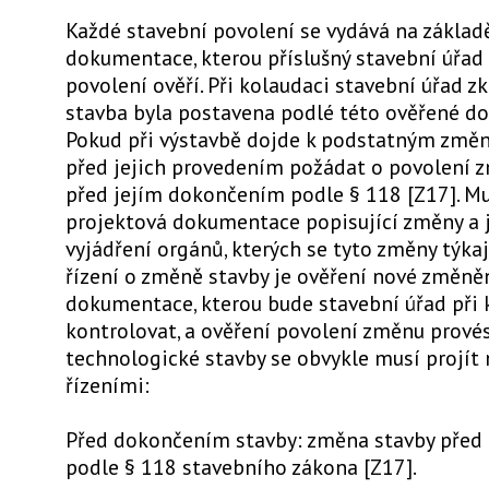
Každé stavební povolení se vydává na základ
dokumentace, kterou příslušný stavební úřad 
povolení ověří. Při kolaudaci stavební úřad z
stavba byla postavena podlé této ověřené d
Pokud při výstavbě dojde k podstatným změn
před jejich provedením požádat o povolení 
před jejím dokončením podle § 118 [Z17]. Mu
projektová dokumentace popisující změny a j
vyjádření orgánů, kterých se tyto změny týka
řízení o změně stavby je ověření nové změně
dokumentace, kterou bude stavební úřad při 
kontrolovat, a ověření povolení změnu provés
technologické stavby se obvykle musí projít 
řízeními:
Před dokončením stavby: změna stavby pře
podle § 118 stavebního zákona [Z17].