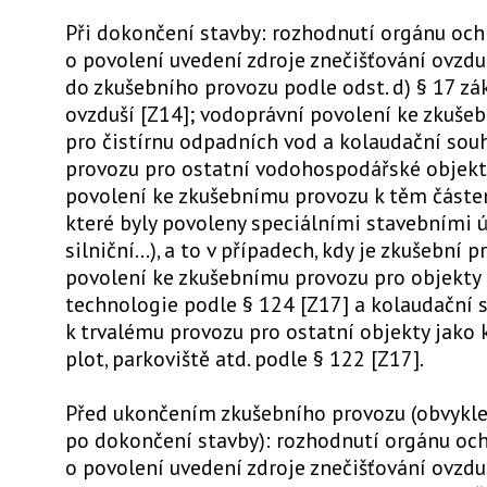
Při dokončení stavby: rozhodnutí orgánu och
o povolení uvedení zdroje znečišťování ovzdu
do zkušebního provozu podle odst. d) § 17 z
ovzduší [Z14]; vodoprávní povolení ke zkuše
pro čistírnu odpadních vod a kolaudační sou
provozu pro ostatní vodohospodářské objekty
povolení ke zkušebnímu provozu k těm částe
které byly povoleny speciálními stavebními úř
silniční...), a to v případech, kdy je zkušební
povolení ke zkušebnímu provozu pro objekty 
technologie podle § 124 [Z17] a kolaudační 
k trvalému provozu pro ostatní objekty jako
plot, parkoviště atd. podle § 122 [Z17].
Před ukončením zkušebního provozu (obvykle
po dokončení stavby): rozhodnutí orgánu och
o povolení uvedení zdroje znečišťování ovzdu