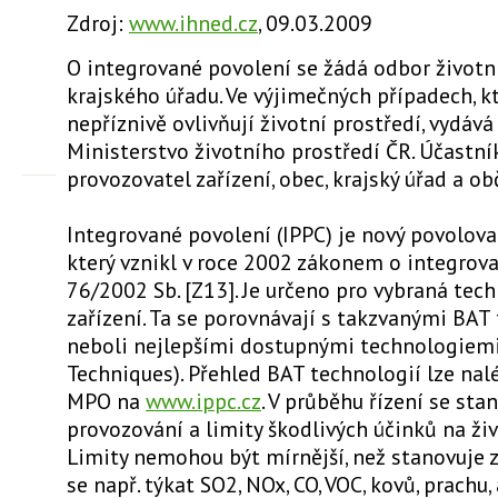
Zdroj:
www.ihned.cz
, 09.03.2009
O integrované povolení se žádá odbor životn
krajského úřadu. Ve výjimečných případech, 
nepříznivě ovlivňují životní prostředí, vydáv
Ministerstvo životního prostředí ČR. Účastník
provozovatel zařízení, obec, krajský úřad a o
Integrované povolení (IPPC) je nový povolova
který vznikl v roce 2002 zákonem o integrova
76/2002 Sb. [Z13]. Je určeno pro vybraná tec
zařízení. Ta se porovnávají s takzvanými BA
neboli nejlepšími dostupnými technologiemi 
Techniques). Přehled BAT technologií lze nal
MPO na
www.ippc.cz
. V průběhu řízení se st
provozování a limity škodlivých účinků na živ
Limity nemohou být mírnější, než stanovuje
se např. týkat SO2, NOx, CO, VOC, kovů, prachu, a