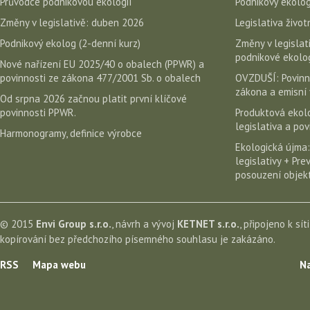
Průvodce podnikovou ekologií
Podnikový ekolog
Změny v legislativě: duben 2026
Legislativa život
Podnikový ekolog (2-denní kurz)
Změny v legislati
podnikové ekolog
Nové nařízení EU 2025/40 o obalech (PPWR) a
povinnosti ze zákona 477/2001 Sb. o obalech
OVZDUŠÍ: Povinn
zákona a emisní 
Od srpna 2026 začnou platit první klíčové
povinnosti PPWR.
Produktová ekolo
legislativa a po
Harmonogramy, definice výrobce
Ekologická újma:
legislativy + Pr
posouzení objekt
© 2015
Envi Group s.r.o.
, návrh a vývoj
KETNET s.r.o.
, připojeno k sít
kopírování bez předchozího písemného souhlasu je zakázáno.
RSS
Mapa webu
Na