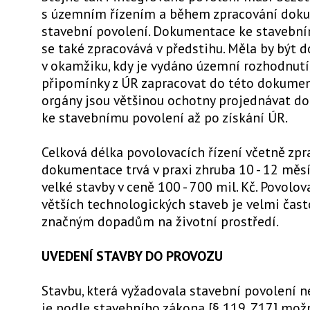
s územním řízením a během zpracování dok
stavební povolení. Dokumentace ke stavebn
se také zpracovává v předstihu. Měla by být 
v okamžiku, kdy je vydáno územní rozhodnutí
připomínky z ÚR zapracovat do této dokumen
orgány jsou většinou ochotny projednávat d
ke stavebnímu povolení až po získání ÚR.
Celková délka povolovacích řízení včetně zpr
dokumentace trvá v praxi zhruba 10 - 12 měs
velké stavby v ceně 100 - 700 mil. Kč. Povolova
větších technologických staveb je velmi často
značným dopadům na životní prostředí.
UVEDENÍ STAVBY DO PROVOZU
Stavbu, která vyžadovala stavební povolení n
je podle stavebního zákona [§ 119, Z17] možn