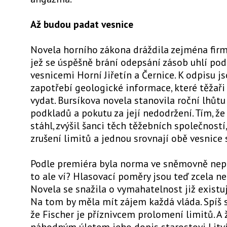
Až budou padat vesnice
Novela horního zákona dráždila zejména firm
jež se úspěšně brání odepsání zásob uhlí po
vesnicemi Horní Jiřetín a Černice. K odpisu js
zapotřebí geologické informace, které těžaři
vydat. Bursíkova novela stanovila roční lhůt
podkladů a pokutu za její nedodržení. Tím, že
stáhl, zvýšil šanci těch těžebních společností
zrušení limitů a jednou srovnají obě vesnice 
Podle premiéra byla norma ve sněmovně nep
to ale ví? Hlasovací poměry jsou teď zcela n
Novela se snažila o vymahatelnost již existuj
Na tom by měla mít zájem každá vláda. Spíš s
že Fischer je příznivcem prolomení limitů. A 
náhodným úletem jeho dopis starostovi Litv