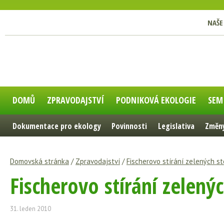
NAŠE
DOMŮ
ZPRAVODAJSTVÍ
PODNIKOVÁ EKOLOGIE
SEM
Dokumentace pro ekology
Povinnosti
Legislativa
Změny
Domovská stránka
/
Zpravodajství
/
Fischerovo stírání zelených s
Fischerovo stírání zelený
31. leden 2010