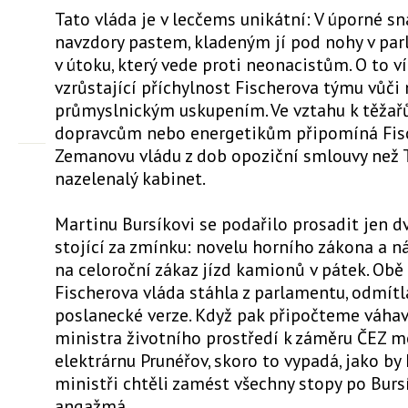
Tato vláda je v lecčems unikátní: V úporné sn
navzdory pastem, kladeným jí pod nohy v pa
v útoku, který vede proti neonacistům. O to v
vzrůstající příchylnost Fischerova týmu vůči
průmyslnickým uskupením. Ve vztahu k těža
dopravcům nebo energetikům připomíná Fisc
Zemanovu vládu z dob opoziční smlouvy než 
nazelenalý kabinet.
Martinu Bursíkovi se podařilo prosadit jen d
stojící za zmínku: novelu horního zákona a n
na celoroční zákaz jízd kamionů v pátek. Obě 
Fischerova vláda stáhla z parlamentu, odmítla
poslanecké verze. Když pak připočteme váha
ministra životního prostředí k záměru ČEZ 
elektrárnu Prunéřov, skoro to vypadá, jako by 
ministři chtěli zamést všechny stopy po Bur
angažmá.