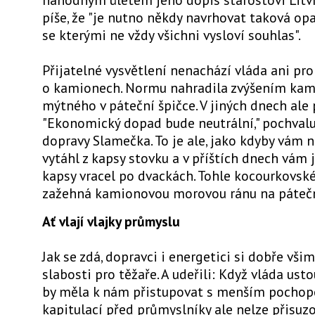
píše, že "je nutno někdy navrhovat taková opa
se kterými ne vždy všichni vysloví souhlas".
Přijatelné vysvětlení nenachází vláda ani pr
o kamionech. Normu nahradila zvýšením ka
mýtného v páteční špičce. V jiných dnech ale 
"Ekonomický dopad bude neutrální," pochvalu
dopravy Slamečka. To je ale, jako kdyby vám 
vytáhl z kapsy stovku a v příštích dnech vám 
kapsy vracel po dvackách. Tohle kocourkovské
zažehná kamionovou morovou ránu na pátečn
Ať vlají vlajky průmyslu
Jak se zdá, dopravci i energetici si dobře všim
slabosti pro těžaře. A udeřili: Když vláda usto
by měla k nám přistupovat s menším pochop
kapitulací před průmyslníky ale nelze přisuz