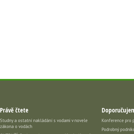
Právě čtete
Doporučuje
Studny a ostatní nakládání s vodami v novele
Konference pro 
zákona o vodách
Podrobný podniko