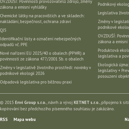
OVZDUŠÍ: Povinnosti provozovatelů zdrojů, změny
Podnikový ekolog
zákona a emisní vyhlášky
Legislativa život
Chemické látky na pracovištích a ve skladech:
nakládání, bezpečnost, ochrana zdraví
Změny v legislati
podnikové ekolog
QJ5
OVZDUŠÍ: Povinn
Identifikační listy a označení nebezpečných
zákona a emisní 
odpadů vč. PPE
Produktová ekolo
Nové nařízení EU 2025/40 o obalech (PPWR) a
legislativa a po
povinnosti ze zákona 477/2001 Sb. o obalech
Ekologická újma:
Změny v legislativě životního prostředí: novinky v
legislativy + Pr
podnikové ekologii 2026
posouzení objekt
Odpadová legislativa pro běžnou praxi
© 2015
Envi Group s.r.o.
, návrh a vývoj
KETNET s.r.o.
, připojeno k sít
kopírování bez předchozího písemného souhlasu je zakázáno.
RSS
Mapa webu
Na