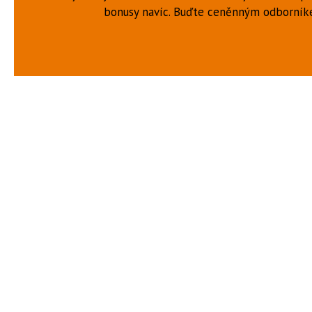
bonusy navíc. Buďte ceněnným odborní