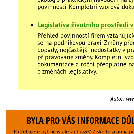
povinností. Kompletní vzorová dok
Legislativa životního prostředí v
Přehled povinností firem vztahující
se na podnikovou praxi. Změny před
dopady, nejčastější nedostatky v pr
připravované změny. Kompletní vzo
dokumentace a roční předplatné na
o změnách legislativy.
Autor:
www
BYLA PRO VÁS INFORMACE DŮL
Potřebujete být neustále v obraze? Získejte zdarma p