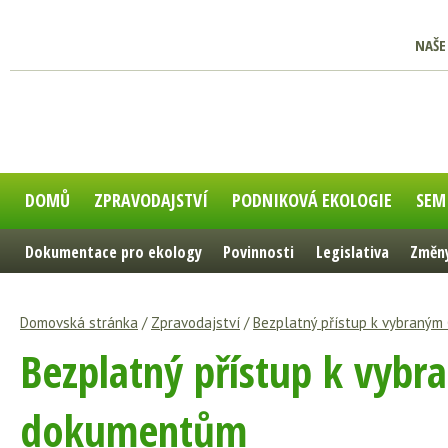
NAŠE
DOMŮ
ZPRAVODAJSTVÍ
PODNIKOVÁ EKOLOGIE
SEM
Dokumentace pro ekology
Povinnosti
Legislativa
Změny
Domovská stránka
/
Zpravodajství
/
Bezplatný přístup k vybraný
Bezplatný přístup k vyb
dokumentům