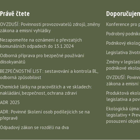
Právě čtete
Doporučuje
OVZDUŠÍ: Povinnosti provozovatelů zdrojů, změny
Konference pro 
zákona a emisní vyhlášky
Podrobný podniko
Nezapomeňte na oznámení o převzatých
Podnikový ekolog
komunálních odpadech do 15.1.2024
Legislativa život
Odborná příprava pro bezpečné používání
diisokyanátů
Změny v legislati
podnikové ekolog
BEZPEČNOSTNÍ LIST: sestavování a kontrola BL,
odborná způsobilost
OVZDUŠÍ: Povinn
zákona a emisní 
Chemické látky na pracovištích a ve skladech:
nakládání, bezpečnost, ochrana zdraví
Produktová ekolo
legislativa a po
ADR 2025
Ekologická újma:
ADR: Povinné školení osob podílejících se na
legislativy + Pr
přepravě
posouzení objekt
Odpadový zákon se rozdělí na dva