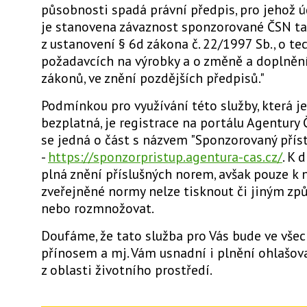
působnosti spadá právní předpis, pro jehož ú
je stanovena závaznost sponzorované ČSN tak
z ustanovení § 6d zákona č. 22/1997 Sb., o te
požadavcích na výrobky a o změně a doplněn
zákonů, ve znění pozdějších předpisů."
Podmínkou pro využívání této služby, která je
bezplatná, je registrace na portálu Agentury 
se jedná o část s názvem "Sponzorovaný přís
-
https://sponzorpristup.agentura-cas.cz/
.
K d
plná znění příslušných norem, avšak pouze k n
zveřejněné normy nelze tisknout či jiným zp
nebo rozmnožovat.
Doufáme, že tato služba pro Vás bude ve vše
přínosem a mj. Vám usnadní i plnění ohlašov
z oblasti životního prostředí.