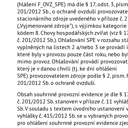
(hlášení F_OVZ_SPE) má dle § 17, odst. 3, písm.
201/2012 Sb., o ochraně ovzduší provozovat
stacionárního zdroje uvedeného v příloze č. 
(„Vyjmenované zdroje"), s výjimkou kategori
kódem 8. Chovy hospodářských zvířat (viz § 17
č. 201/2012 Sb.). Ohlašování SPE v rozsahu st
vyplněných na listech 2 a/nebo 3 se provádí i 
které byly v provozu pouze část roku, nebo byl
mimo provoz. Ohlašování provádí provozovate
který je v danou chvíli (tj. ke dni ohlášení
SPE) provozovatelem zdroje podle § 2, písm. h
201/2012 Sb. o ochraně ovzduší.
Obsah souhrnné provozní evidence je dle § 17
č. 201/2012 Sb. stanoven v příloze č. 11 vyhlá
Sb. V souladu s textem úvodního ustanovení v 
vyhlášky č. 415/2012 Sb. se u vybraných prov
pro ohlášení souhrnné provozní evidence zj