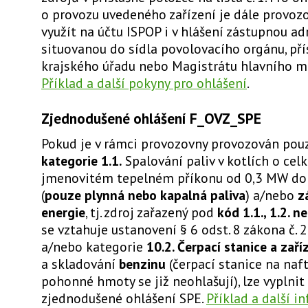
o provozu uvedeného zařízení je dále provoz
využít na účtu ISPOP i v hlášení zástupnou ad
situovanou do sídla povolovacího orgánu, př
krajského úřadu nebo Magistrátu hlavního mě
Příklad a další pokyny pro ohlášení
.
Zjednodušené ohlášení F_OVZ_SPE
Pokud je v rámci provozovny provozován pou
kategorie 1.1.
Spalování paliv v kotlích o ce
jmenovitém tepelném příkonu od 0,3 MW do
(
pouze plynná nebo kapalná paliva
) a/nebo
z
energie
, tj. zdroj zařazený pod
kód 1.1., 1.2. n
se vztahuje ustanovení § 6 odst. 8 zákona č. 
a/nebo kategorie
10.2. Čerpací stanice a zaří
a skladování
benzinu
(čerpací stanice na naft
pohonné hmoty se již neohlašují), lze vyplnit 
zjednodušené ohlášení SPE.
Příklad a další i