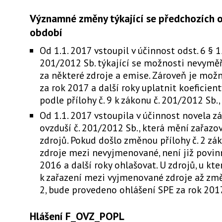
Významné změny týkající se předchozích 
období
Od 1.1. 2017 vstoupil v účinnost odst. 6 § 1
201/2012 Sb. týkající se možnosti nevymě
za některé zdroje a emise. Zároveň je mož
za rok 2017 a další roky uplatnit koeficien
podle přílohy č. 9 k zákonu č. 201/2012 Sb., 
Od 1.1. 2017 vstoupila v účinnost novela 
ovzduší č. 201/2012 Sb., která mění zařazo
zdrojů. Pokud došlo změnou přílohy č. 2 zá
zdroje mezi nevyjmenované, není již povin
2016 a další roky ohlašovat. U zdrojů, u kt
k zařazení mezi vyjmenované zdroje až změ
2, bude provedeno ohlášení SPE za rok 201
Hlášení F_OVZ_POPL