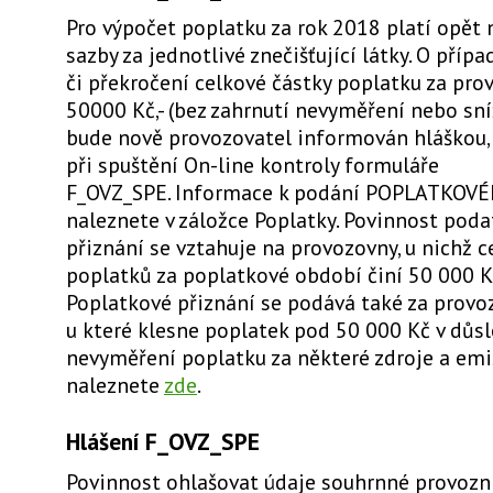
Pro výpočet poplatku za rok 2018 platí opět 
sazby za jednotlivé znečišťující látky. O pří
či překročení celkové částky poplatku za pr
50000 Kč,- (bez zahrnutí nevyměření nebo sn
bude nově provozovatel informován hláškou
při spuštění On-line kontroly formuláře
F_OVZ_SPE. Informace k podání POPLATKOV
naleznete v záložce Poplatky. Povinnost pod
přiznání se vztahuje na provozovny, u nichž c
poplatků za poplatkové období činí 50 000 Kč
Poplatkové přiznání se podává také za provo
u které klesne poplatek pod 50 000 Kč v důs
nevyměření poplatku za některé zdroje a emi
naleznete
zde
.
Hlášení F_OVZ_SPE
Povinnost ohlašovat údaje souhrnné provozn