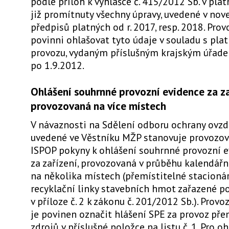
podle příloh k vyhlášce č. 415/2012 Sb. v pla
již promítnuty všechny úpravy, uvedené v nov
předpisů platných od r. 2017, resp. 2018. Pro
povinni ohlašovat tyto údaje v souladu s pl
provozu, vydaným příslušným krajským úřade
po 1.9.2012.
Ohlášení souhrnné provozní evidence za za
provozovaná na více místech
V návaznosti na Sdělení odboru ochrany ovz
uvedené ve Věstníku MŽP stanovuje provozov
ISPOP pokyny k ohlášení souhrnné provozní 
za zařízení, provozovaná v průběhu kalendářn
na několika místech (přemístitelné stacionárn
recyklační linky stavebních hmot zařazené p
v příloze č. 2 k zákonu č. 201/2012 Sb.). Provo
je povinen označit hlášení SPE za provoz pře
zdrojů v příslušné položce na listu č. 1. Pro o