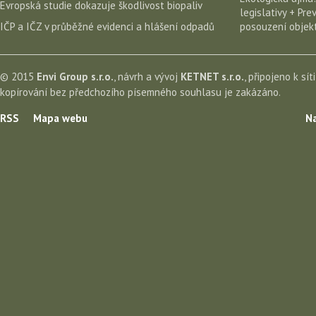
Evropská studie dokazuje škodlivost biopaliv
legislativy + Pr
IČP a IČZ v průběžné evidenci a hlášení odpadů
posouzení objekt
© 2015
Envi Group s.r.o.
, návrh a vývoj
KETNET s.r.o.
, připojeno k sít
kopírování bez předchozího písemného souhlasu je zakázáno.
RSS
Mapa webu
Na