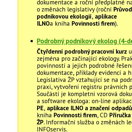
dokumentace a roční předplatné na
o změnách legislativy (roční
Průvod
podnikovou ekologií
,
aplikace
ILNO
a kniha
Povinnosti firem
).
Podrobný podnikový ekolog (4-de
Čtyřdenní podrobný pracovní kurz
u
zejména pro začínající ekology. Pra
povinností a jejich podrobné řešení
dokumentace, příklady evidencí a hl
Legislativa ŽP vztahující se na pod
praxi, vytvoření registru právních 
Součástí je kompletní vzorová do
a software ekologa: on-line aplika
PE
,
aplikace ILNO a značení odpadů
kniha
Povinnosti firem
, CD
Příručka
ŽP
. Informační služba o změnách le
INFOservis.