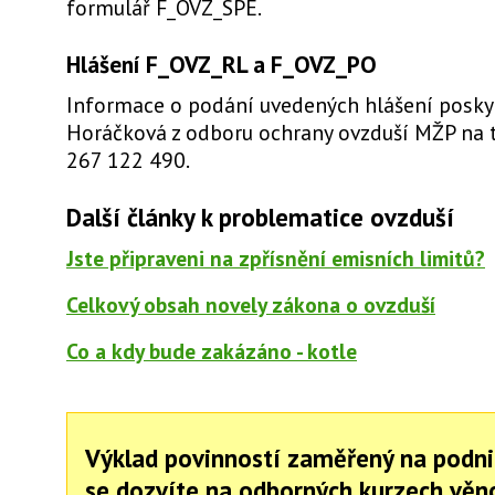
formulář F_OVZ_SPE.
Hlášení F_OVZ_RL a F_OVZ_PO
Informace o podání uvedených hlášení posky
Horáčková z odboru ochrany ovzduší MŽP na t
267 122 490.
Další články k problematice ovzduší
Jste připraveni na zpřísnění emisních limitů?
Celkový obsah novely zákona o ovzduší
Co a kdy bude zakázáno - kotle
Výklad povinností zaměřený na podni
se dozvíte na odborných kurzech vě