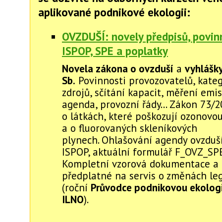
aplikované podnikové ekologii:
OVZDUŠÍ: novely předpisů, povinn
ISPOP, SPE a poplatky
Novela zákona o ovzduší
a
vyhlášk
Sb.
Povinnosti provozovatelů, kate
zdrojů, sčítání kapacit, měření emis
agenda, provozní řády... Zákon 73/2
o látkách, které poškozují ozonovou
a o fluorovaných skleníkových
plynech. Ohlašování agendy ovzduší
ISPOP, aktuální formulář F_OVZ_SPE
Kompletní vzorová dokumentace a 
předplatné na servis o změnách leg
(roční
Průvodce podnikovou ekologi
ILNO
).