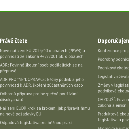
Právě čtete
Doporučuje
Nové nařízení EU 2025/40 o obalech (PPWR) a
Konference pro 
povinnosti ze zákona 477/2001 Sb. o obalech
Podrobný podniko
ADR: Povinné školení osob podílejících se na
Podnikový ekolog
přepravě
Legislativa život
ADR PRO "NE"DOPRAVCE: Běžný podnik a jeho
povinnosti k ADR, školení zúčastněných osob
Změny v legislati
podnikové ekolog
Odborná příprava pro bezpečné používání
diisokyanátů
OVZDUŠÍ: Povinn
zákona a emisní 
Nařízení EUDR krok za krokem: jak připravit firmu
na nové požadavky EU
Produktová ekolo
legislativa a po
Odpadová legislativa pro běžnou praxi
Ekologická újma: