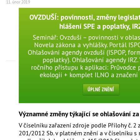
11. únor 2019
OVZDUŠÍ: povinnosti, změny legislat
hlášení SPE a poplatky, IR
Seminář: Ovzduší – povinnosti v oblas
Novela zákona a vyhlášky. Portál ISP
Ohlašování agendy ovzduší (ISPOP, for
poplatky). Ohlašování agendy IRZ.
ročního přístupu k aplikaci: Průvodce
ekologií + komplet ILNO a značení
ÚPLNÉ ZNĚNÍ
Významné změny týkající se ohlašování za
V číselníku zařazení zdroje podle Přílohy č. 2 
201/2012 Sb. v platném znění a v číselníku s 