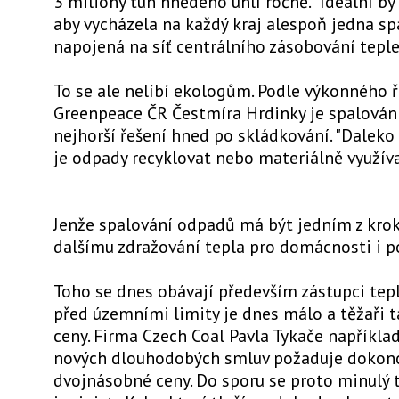
3 miliony tun hnědého uhlí ročně. "Ideální by 
aby vycházela na každý kraj alespoň jedna s
napojená na síť centrálního zásobování teple
To se ale nelíbí ekologům. Podle výkonného ř
Greenpeace ČR Čestmíra Hrdinky je spalován
nejhorší řešení hned po skládkování. "Daleko 
je odpady recyklovat nebo materiálně využívat
Jenže spalování odpadů má být jedním z kroků
dalšímu zdražování tepla pro domácnosti i p
Toho se dnes obávají především zástupci tepl
před územními limity je dnes málo a těžaři ta
ceny. Firma Czech Coal Pavla Tykače například
nových dlouhodobých smluv požaduje dokon
dvojnásobné ceny. Do sporu se proto minulý t