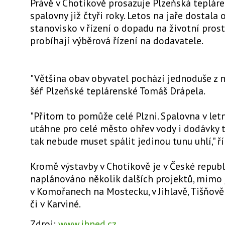
Právě v Chotíkově prosazuje Plzeňská teplár
spalovny již čtyři roky. Letos na jaře dostala
stanovisko v řízení o dopadu na životní prost
probíhají výběrová řízení na dodavatele.
"Většina obav obyvatel pochází jednoduše z ne
šéf Plzeňské teplárenské Tomáš Drápela.
"Přitom to pomůže celé Plzni. Spalovna v let
utáhne pro celé město ohřev vody i dodávky t
tak nebude muset spálit jedinou tunu uhlí," ří
Kromě výstavby v Chotíkově je v České republ
naplánováno několik dalších projektů, mimo 
v Komořanech na Mostecku, v Jihlavě, Tišňově
či v Karviné.
Zdroj:
www.ihned.cz