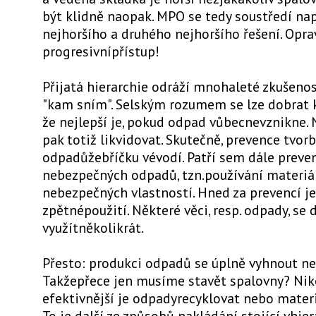
být klidně naopak. MPO se tedy soustředí na
nejhoršího a druhého nejhoršího řešení. Opr
progresivnípřístup!
Přijatá hierarchie odráží mnohaleté zkušeno
"kam sním". Selským rozumem se lze dobrat 
že nejlepší je, pokud odpad vůbecnevznikne
pak totiž likvidovat. Skutečně, prevence tvorb
odpadůžebříčku vévodí. Patří sem dále preve
nebezpečných odpadů, tzn.používání materiá
nebezpečných vlastností. Hned za prevencí je
zpětnépoužití. Některé věci, resp. odpady, se 
využítněkolikrát.
Přesto: produkci odpadů se úplně vyhnout 
Takžepřece jen musíme stavět spalovny? Niko
efektivnější je odpadyrecyklovat nebo materi
To je další ze způsobů nakládání stojící vhier