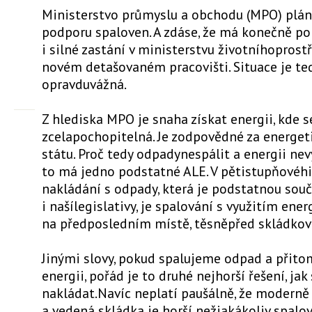
Ministerstvo průmyslu a obchodu (MPO) plán
podporu spaloven. A zdáse, že má konečně p
i silné zastání v ministerstvu životníhoprost
novém detašovaném pracovišti. Situace je te
opravduvážná.
Z hlediska MPO je snaha získat energii, kde s
zcelapochopitelná. Je zodpovědné za energet
státu. Proč tedy odpadynespálit a energii nev
to má jedno podstatné ALE. V pětistupňovéhi
nakládání s odpady, která je podstatnou sou
i našílegislativy, je spalování s využitím ener
na předposledním místě, těsněpřed skládko
Jinými slovy, pokud spalujeme odpad a přit
energii, pořád je to druhé nejhorší řešení, j
nakládat.Navíc neplatí paušálně, že moderně
a vedená skládka je horší nežjakákoliv spal