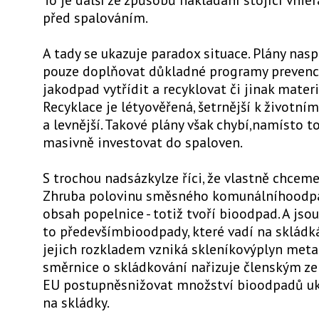
před spalováním.
A tady se ukazuje paradox situace. Plány nas
pouze doplňovat důkladné programy prevence
jakodpad vytřídit a recyklovat či jinak materi
Recyklace je létyověřená, šetrnější k životní
a levnější. Takové plány však chybí,namísto 
masivně investovat do spaloven.
S trochou nadsázkylze říci, že vlastně chceme
Zhruba polovinu směsného komunálníhoodpa
obsah popelnice - totiž tvoří bioodpad. A jsou
to předevšímbioodpady, které vadí na skládk
jejich rozkladem vzniká skleníkovýplyn meta
směrnice o skládkování nařizuje členským 
EU postupněsnižovat množství bioodpadů u
na skládky.