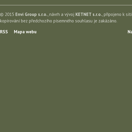
© 2015
Envi Group s.r.o.
, návrh a vývoj
KETNET s.r.o.
, připojeno k sít
kopírování bez předchozího písemného souhlasu je zakázáno.
RSS
Mapa webu
Na