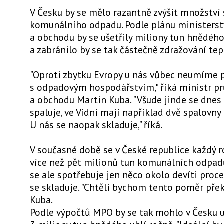
V Česku by se mělo razantně zvýšit množství
komunálního odpadu. Podle plánu ministers
a obchodu by se ušetřily miliony tun hnědého
a zabránilo by se tak částečně zdražování tep
"Oproti zbytku Evropy u nás vůbec neumíme 
s odpadovým hospodářstvím," říká ministr p
a obchodu Martin Kuba. "Všude jinde se dnes
spaluje, ve Vídni mají například dvě spalovny
U nás se naopak skladuje," říká.
V současné době se v České republice každý 
více než pět milionů tun komunálních odpadů
se ale spotřebuje jen něco okolo devíti proce
se skladuje. "Chtěli bychom tento poměr překl
Kuba.
Podle výpočtů MPO by se tak mohlo v Česku uš