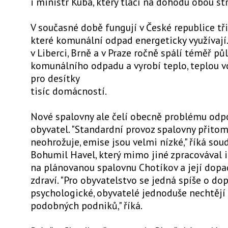
i ministr Kuba, který tlačí na dohodu obou st
V současné době fungují v České republice tři
které komunální odpad energeticky využívají
v Liberci, Brně a v Praze ročně spálí téměř pů
komunálního odpadu a vyrobí teplo, teplou v
pro desítky
tisíc domácností.
Nové spalovny ale čelí obecně problému odp
obyvatel. "Standardní provoz spalovny přitom
neohrožuje, emise jsou velmi nízké," říká sou
Bohumil Havel, který mimo jiné zpracovával 
na plánovanou spalovnu Chotíkov a její dopa
zdraví. "Pro obyvatelstvo se jedná spíše o do
psychologické, obyvatelé jednoduše nechtějí 
podobných podniků," říká.