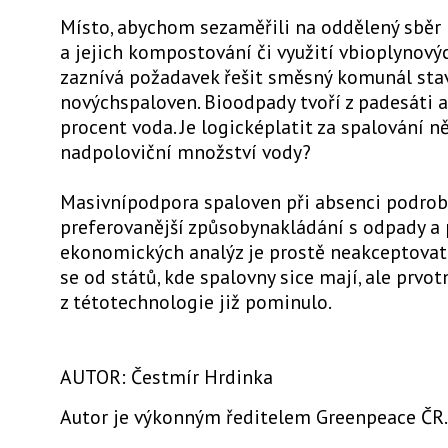
Místo, abychom sezaměřili na oddělený sběr
a jejich kompostování či využití vbioplynovýc
zaznívá požadavek řešit směsný komunál st
novýchspaloven. Bioodpady tvoří z padesáti 
procent voda. Je logicképlatit za spalování n
nadpoloviční množství vody?
Masivnípodpora spaloven při absenci podrob
preferovanější způsobynakládání s odpady a
ekonomických analýz je prostě neakceptova
se od států, kde spalovny sice mají, ale prvot
z tétotechnologie již pominulo.
AUTOR: Čestmír Hrdinka
Autor je výkonným ředitelem Greenpeace ČR.