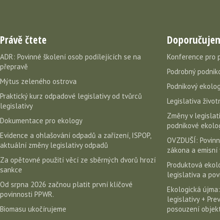
Právě čtete
Doporučuje
ADR: Povinné školení osob podílejících se na
Konference pro 
přepravě
Podrobný podniko
Mýtus zeleného ostrova
Podnikový ekolog
Praktický kurz odpadové legislativy od tvůrců
Legislativa život
legislativy
Změny v legislati
Dokumentace pro ekology
podnikové ekolog
Evidence a ohlašování odpadů a zařízení, ISPOP,
OVZDUŠÍ: Povinn
aktuální změny legislativy odpadů
zákona a emisní 
Za opětovné použití věcí ze sběrných dvorů hrozí
Produktová ekolo
sankce
legislativa a po
Od srpna 2026 začnou platit první klíčové
Ekologická újma:
povinnosti PPWR.
legislativy + Pr
Biomasu ukočírujeme
posouzení objekt