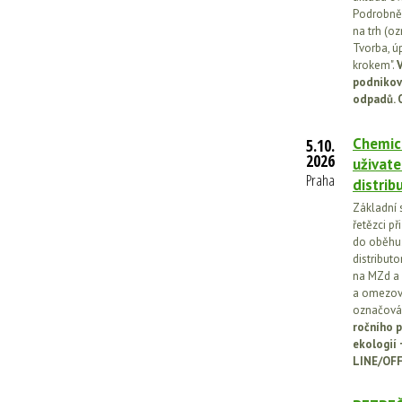
Podrobněj
na trh (o
Tvorba, ú
krokem".
V
podnikov
odpadů. 
Chemick
5.10.
2026
uživate
Praha
distrib
Základní 
řetězci př
do oběhu.
distribut
na MZd a 
a omezován
označován
ročního p
ekologií
LINE/OFF