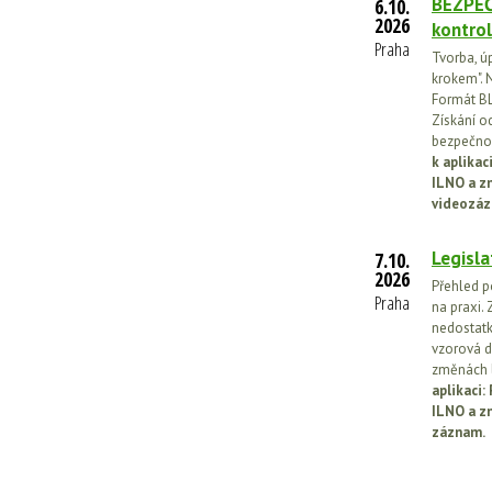
BEZPEČ
6.10.
2026
kontrol
Praha
Tvorba, ú
krokem". N
Formát BL
Získání o
bezpečnos
k aplika
ILNO a z
videozáz
Legisla
7.10.
2026
Přehled p
Praha
na praxi. 
nedostatk
vzorová d
změnách l
aplikaci
ILNO a z
záznam.