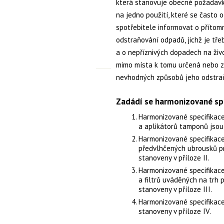
která stanovuje obecné požadavk
na jedno použití, které se čast
spotřebitele informovat o přítom
odstraňování odpadů, jichž je tř
a o nepříznivých dopadech na živo
mimo místa k tomu určená nebo z
nevhodných způsobů jeho odstra
Zadádí se harmonizované spe
Harmonizované specifikac
a aplikátorů tamponů jsou 
Harmonizované specifikace
předvlhčených ubrousků pr
stanoveny v příloze II.
Harmonizované specifikace
a filtrů uváděných na trh 
stanoveny v příloze III.
Harmonizované specifikace
stanoveny v příloze IV.