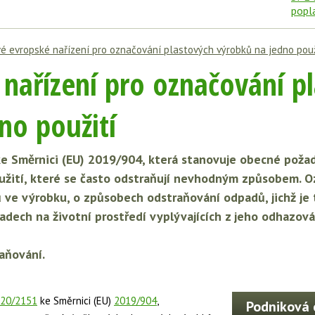
é evropské nařízení pro označování plastových výrobků na jedno použ
nařízení pro označování p
no použití
 ke Směrnici (EU) 2019/904, která stanovuje obecné poža
užití, které se často odstraňují nevhodným způsobem. O
 ve výrobku, o způsobech odstraňování odpadů, jichž je
adech na životní prostředí vyplývajících z jeho odhazo
aňování.
20/2151
ke Směrnici (EU)
2019/904
,
Podniková 