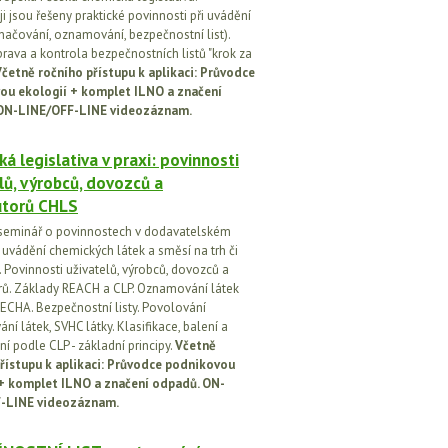
i jsou řešeny praktické povinnosti při uvádění
značování, oznamování, bezpečnostní list).
prava a kontrola bezpečnostních listů "krok za
četně ročního přístupu k aplikaci: Průvodce
ou ekologií + komplet ILNO a značení
ON-LINE/OFF-LINE videozáznam.
á legislativa v praxi: povinnosti
lů, výrobců, dovozců a
utorů CHLS
seminář o povinnostech v dodavatelském
i uvádění chemických látek a směsí na trh či
 Povinnosti uživatelů, výrobců, dovozců a
orů. Základy REACH a CLP. Oznamování látek
ECHA. Bezpečnostní listy. Povolování
í látek, SVHC látky. Klasifikace, balení a
í podle CLP - základní principy.
Včetně
řístupu k aplikaci: Průvodce podnikovou
 + komplet ILNO a značení odpadů. ON-
-LINE videozáznam.