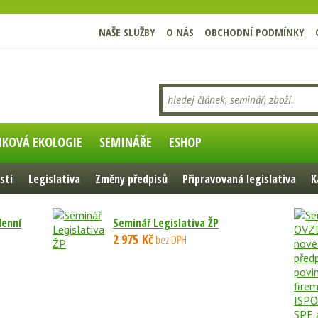
NAŠE SLUŽBY
O NÁS
OBCHODNÍ PODMÍNKY
IKOVÁ EKOLOGIE
SEMINÁŘE
ESHOP
sti
Legislativa
Změny předpisů
Připravovaná legislativa
K
denní
Seminář Legislativa ŽP
2 975 Kč
bez DPH