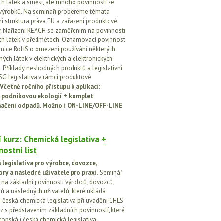
h látek a směsí, ale mnoho povinností se
 výrobků. Na semináři probereme témata:
vní struktura práva EU a zařazení produktové
vy. Nařízení REACH se zaměřením na povinnosti
h látek v předmětech. Oznamovací povinnost
rnice RoHS o omezení používání některých
ých látek v elektrických a elektronických
h. Příklady neshodných produktů a legislativní
SG legislativa v rámci produktové
Včetně ročního přístupu k aplikaci:
 podnikovou ekologií + komplet
načení odpadů. Možno i ON-LINE/OFF-LINE
 kurz: Chemická legislativa +
ostní list
legislativa pro výrobce, dovozce,
ory a následné uživatele pro praxi.
Seminář
na základní povinnosti výrobců, dovozců,
rů a následných uživatelů, které ukládá
i česká chemická legislativa při uvádění CHLS
rz s představením základních povinností, které
ropská i česká chemická legislativa.