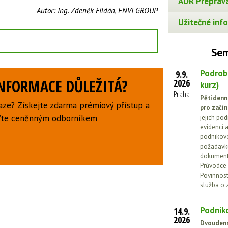
ADR Přeprava
Autor:
Ing. Zdeněk Fildán, ENVI GROUP
Užitečné info
Sem
Podrob
9.9.
INFORMACE DŮLEŽITÁ?
2026
kurz)
Praha
Pětidenn
aze? Získejte zdarma prémiový přístup a
pro začín
uďte ceněnným odborníkem
jejich po
evidencí a
podnikovo
požadavků
dokumenta
Průvodce 
Povinnosti
služba o 
Podniko
14.9.
2026
Dvoudenn