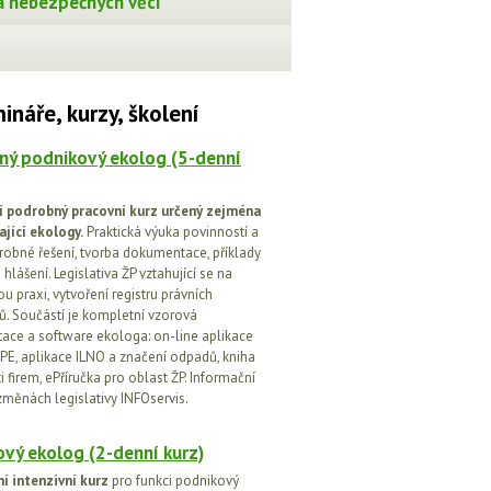
 nebezpečných věcí
ináře, kurzy, školení
ný podnikový ekolog (5-denní
í podrobný pracovní kurz určený zejména
ající ekology.
Praktická výuka povinností a
drobné řešení, tvorba dokumentace, příklady
 hlášení. Legislativa ŽP vztahující se na
u praxi, vytvoření registru právních
. Součástí je kompletní vzorová
ce a software ekologa: on-line aplikace
PE, aplikace ILNO a značení odpadů, kniha
 firem, ePříručka pro oblast ŽP. Informační
změnách legislativy INFOservis.
vý ekolog (2-denní kurz)
í intenzivní kurz
pro funkci podnikový