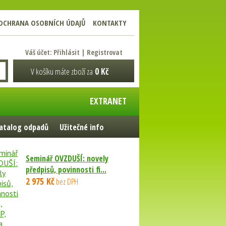
OCHRANA OSOBNÍCH ÚDAJŮ
KONTAKTY
Váš účet:
Přihlásit
|
Registrovat
V košíku máte zboží za
0 Kč
EXTRANET
atalog odpadů
Užitečné info
Seminář OVZDUŠÍ: novely
předpisů, povinnosti fi...
2 975 Kč
bez DPH