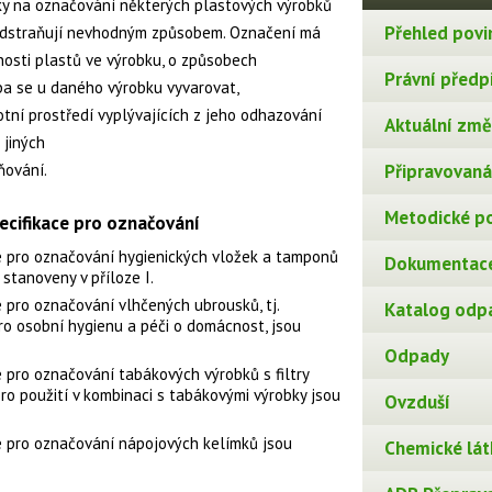
y na označování některých plastových výrobků
Přehled povi
o odstraňují nevhodným způsobem. Označení má
nosti plastů ve výrobku, o způsobech
Právní předp
eba se u daného výrobku vyvarovat,
tní prostředí vyplývajících z jeho odhazování
Aktuální změn
 jiných
ňování.
Připravovaná 
Metodické p
cifikace pro označování
e pro označování hygienických vložek a tamponů
Dokumentace
stanoveny v příloze I.
 pro označování vlhčených ubrousků, tj.
Katalog odp
o osobní hygienu a péči o domácnost, jsou
Odpady
 pro označování tabákových výrobků s filtry
pro použití v kombinaci s tabákovými výrobky jsou
Ovzduší
 pro označování nápojových kelímků jsou
Chemické lát