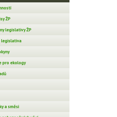
nností
isy ŽP
y legislativy ŽP
legislativa
okyny
 pro ekology
adů
ky a směsi