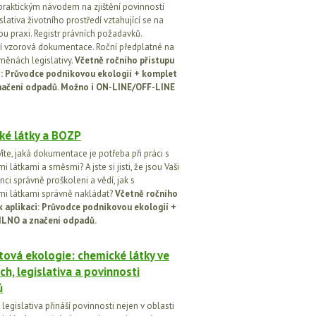
praktickým návodem na zjištění povinností
islativa životního prostředí vztahující se na
u praxi. Registr právních požadavků.
 vzorová dokumentace. Roční předplatné na
změnách legislativy.
Včetně ročního přístupu
ci: Průvodce podnikovou ekologií + komplet
načení odpadů. Možno i ON-LINE/OFF-LINE
ké látky a BOZP
íte, jaká dokumentace je potřeba při práci s
 látkami a směsmi? A jste si jisti, že jsou Vaši
ci správně proškoleni a vědí, jak s
i látkami správně nakládat?
Včetně ročního
k aplikaci: Průvodce podnikovou ekologií +
ILNO a značení odpadů.
ová ekologie: chemické látky ve
ch, legislativa a povinnosti
ů
egislativa přináší povinnosti nejen v oblasti