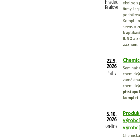
Hradec
ekolog s 
Králové
firmy. Leg
podnikovo
Kompletní
servis o 
k aplika
ILNO a z
záznam.
Chemic
22.9.
2026
Seminář: V
Praha
chemickými
zaměstnan
chemickým
přístupu 
komplet 
Produkt
5.10.
2026
výrobcí
on-line
výrobc
Chemická l