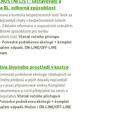
NOSTNÍ LIST: sestavování a
a BL, odborná způsobilost
prava a kontrola bezpečnostních listů "krok za
ejčastější chyby v bezpečnostních listech.
. Základní informace o expozičních scénářích.
dborné způsobilosti pro tvorbu
tních listů.
Včetně ročního přístupu
ci: Průvodce podnikovou ekologií + komplet
načení odpadů. ON-LINE/OFF-LINE
nam.
tiva životního prostředí v kostce
ovinností podnikové ekologie vztahujících se
Změny předpisů a jejich dopady, nejčastější
y v praxi, připravované změny. Kompletní
okumentace a roční předplatné na servis o
egislativy.
Včetně ročního přístupu k
: Průvodce podnikovou ekologií + komplet
načení odpadů. Možno i ON-LINE/OFF-LINE