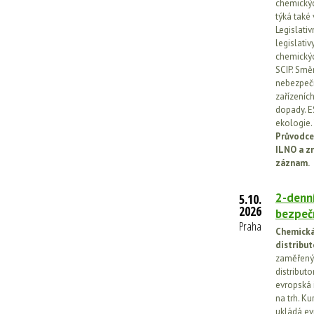
chemickýc
týká také
Legislati
legislati
chemickýc
SCIP. Smě
nebezpečn
zařízeníc
dopady. E
ekologie.
Průvodce
ILNO a z
záznam.
2-denní
5.10.
2026
bezpečn
Praha
Chemická 
distribut
zaměřený 
distributo
evropská 
na trh. Ku
ukládá ev