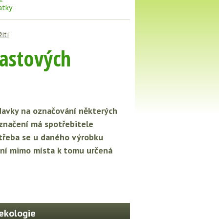
ití
lastových
davky na označování některých
značení má spotřebitele
 třeba se u daného výrobku
vání mimo místa k tomu určená
ekologie