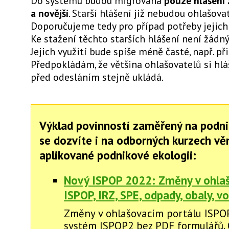
Do systému budou migrována
pouze hlášení 
a novější
. Starší hlášení již nebudou ohlašov
Doporučujeme tedy pro případ potřeby jejich 
Ke stažení těchto starších hlášení není žádn
Jejich využití bude spíše méně časté, např. př
Předpokládám, že většina ohlašovatelů si hlá
před odesláním stejně ukládá.
Výklad povinností zaměřený na podni
se dozvíte i na odborných kurzech v
aplikované podnikové ekologii:
Nový ISPOP 2022: Změny v ohlaš
ISPOP, IRZ, SPE, odpady, obaly, vod
Změny v ohlašovacím portálu ISPO
systém ISPOP2 bez PDF formulářů.