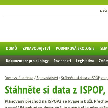
NAŠE
DOMŮ
ZPRAVODAJSTVÍ
PODNIKOVÁ EKOLOGIE
SEM
Dokumentace pro ekology
Povinnosti
Legislativa
Změny
Domovská stránka
/
Zpravodajství
/
Stáhněte si data z ISPOP, za 
Stáhněte si data z ISPOP,
Plánovaný přechod na ISPOP2 se kvapem blíží. Přecho
a starší již nebudou dostupná, je nutné si je včas stá