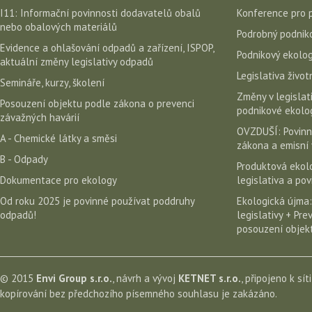
I11: Informační povinnosti dodavatelů obalů
Konference pro 
nebo obalových materiálů
Podrobný podniko
Evidence a ohlašování odpadů a zařízení, ISPOP,
Podnikový ekolog
aktuální změny legislativy odpadů
Legislativa život
Semináře, kurzy, školení
Změny v legislati
Posouzení objektu podle zákona o prevenci
podnikové ekolog
závažných havárií
OVZDUŠÍ: Povinn
A - Chemické látky a směsi
zákona a emisní 
B - Odpady
Produktová ekolo
Dokumentace pro ekology
legislativa a po
Od roku 2025 je povinné používat poddruhy
Ekologická újma:
odpadů!
legislativy + Pr
posouzení objekt
© 2015
Envi Group s.r.o.
, návrh a vývoj
KETNET s.r.o.
, připojeno k sít
kopírování bez předchozího písemného souhlasu je zakázáno.