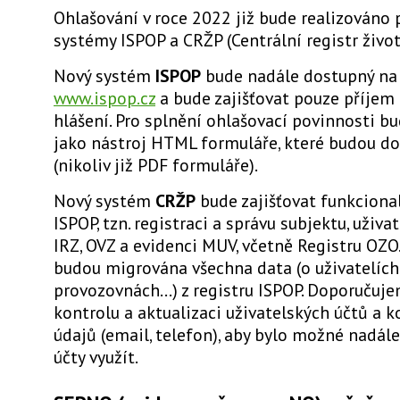
Ohlašování v roce 2022 již bude realizováno 
systémy ISPOP a CRŽP (Centrální registr život
Nový systém
ISPOP
bude nadále dostupný na
www.ispop.cz
a bude zajišťovat pouze příjem 
hlášení. Pro splnění ohlašovací povinnosti b
jako nástroj HTML formuláře, které budou do
(nikoliv již PDF formuláře).
Nový systém
CRŽP
bude zajišťovat funkcional
ISPOP, tzn. registraci a správu subjektu, uživa
IRZ, OVZ a evidenci MUV, včetně Registru OZ
budou migrována všechna data (o uživatelích,
provozovnách...) z registru ISPOP. Doporučuj
kontrolu a aktualizaci uživatelských účtů a 
údajů (email, telefon), aby bylo možné nadále
účty využít.