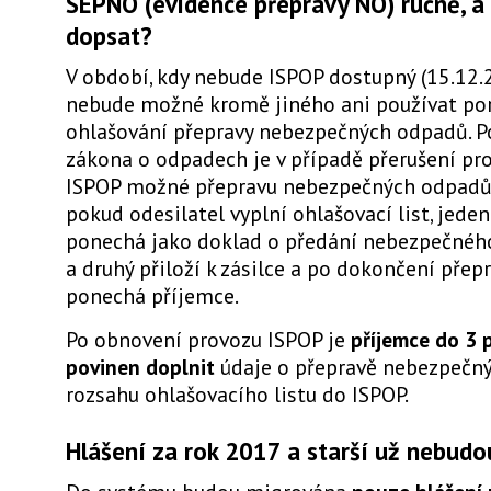
SEPNO (evidence přepravy NO) ručně, a
dopsat?
V období, kdy nebude ISPOP dostupný (15.12.2
nebude možné kromě jiného ani používat po
ohlašování přepravy nebezpečných odpadů. 
zákona o odpadech je v případě přerušení pr
ISPOP možné přepravu nebezpečných odpadů 
pokud odesilatel vyplní ohlašovací list, jeden
ponechá jako doklad o předání nebezpečné
a druhý přiloží k zásilce a po dokončení přepra
ponechá příjemce.
Po obnovení provozu ISPOP je
příjemce do 3 
povinen doplnit
údaje o přepravě nebezpečn
rozsahu ohlašovacího listu do ISPOP.
Hlášení za rok 2017 a starší už nebudou