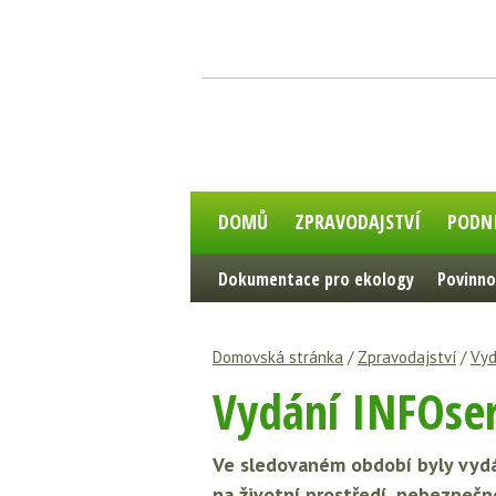
DOMŮ
ZPRAVODAJSTVÍ
PODN
Dokumentace pro ekology
Povinno
Domovská stránka
/
Zpravodajství
/
Vyd
Vydání INFOser
Ve sledovaném období byly vydá
na životní prostředí, nebezpečn