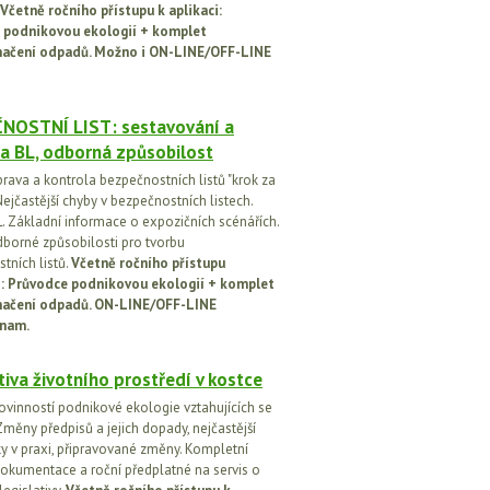
Včetně ročního přístupu k aplikaci:
 podnikovou ekologií + komplet
načení odpadů. Možno i ON-LINE/OFF-LINE
NOSTNÍ LIST: sestavování a
a BL, odborná způsobilost
prava a kontrola bezpečnostních listů "krok za
ejčastější chyby v bezpečnostních listech.
. Základní informace o expozičních scénářích.
dborné způsobilosti pro tvorbu
tních listů.
Včetně ročního přístupu
ci: Průvodce podnikovou ekologií + komplet
načení odpadů. ON-LINE/OFF-LINE
nam.
tiva životního prostředí v kostce
ovinností podnikové ekologie vztahujících se
Změny předpisů a jejich dopady, nejčastější
y v praxi, připravované změny. Kompletní
okumentace a roční předplatné na servis o