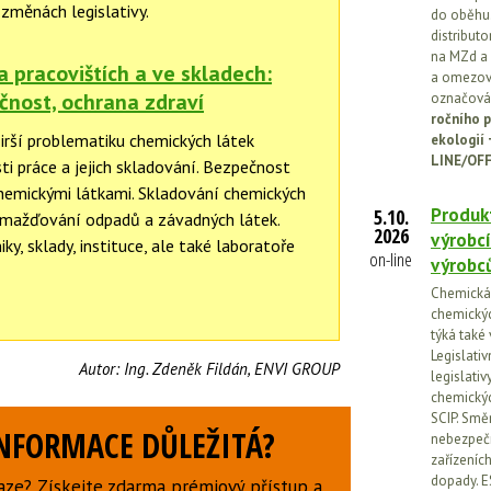
 změnách legislativy.
do oběhu.
distribut
na MZd a 
 pracovištích a ve skladech:
a omezován
čnost, ochrana zdraví
označován
ročního p
irší problematiku chemických látek
ekologií
LINE/OFF
i práce a jejich skladování. Bezpečnost
chemickými látkami. Skladování chemických
Produkt
5.10.
omažďování odpadů a závadných látek.
2026
výrobcí
y, sklady, instituce, ale také laboratoře
on-line
výrobc
Chemická l
chemickýc
týká také
Legislati
Autor:
Ing. Zdeněk Fildán, ENVI GROUP
legislati
chemickýc
SCIP. Smě
INFORMACE DŮLEŽITÁ?
nebezpečn
zařízeníc
dopady. E
aze? Získejte zdarma prémiový přístup a