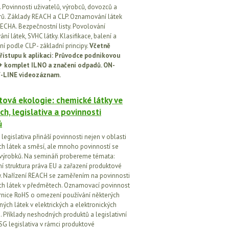
 Povinnosti uživatelů, výrobců, dovozců a
orů. Základy REACH a CLP. Oznamování látek
ECHA. Bezpečnostní listy. Povolování
í látek, SVHC látky. Klasifikace, balení a
í podle CLP - základní principy.
Včetně
řístupu k aplikaci: Průvodce podnikovou
 + komplet ILNO a značení odpadů. ON-
-LINE videozáznam.
ová ekologie: chemické látky ve
ch, legislativa a povinnosti
ů
egislativa přináší povinnosti nejen v oblasti
h látek a směsí, ale mnoho povinností se
 výrobků. Na semináři probereme témata:
vní struktura práva EU a zařazení produktové
vy. Nařízení REACH se zaměřením na povinnosti
h látek v předmětech. Oznamovací povinnost
rnice RoHS o omezení používání některých
ých látek v elektrických a elektronických
h. Příklady neshodných produktů a legislativní
SG legislativa v rámci produktové