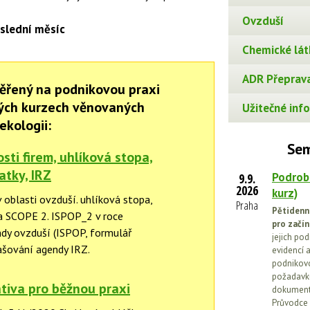
Ovzduší
slední měsíc
Chemické lát
ADR Přeprava
ěřený na podnikovou praxi
ných kurzech věnovaných
Užitečné info
ekologii:
Sem
ti firem, uhlíková stopa,
atky, IRZ
Podrob
9.9.
2026
kurz)
 oblasti ovzduší. uhlíková stopa,
Praha
Pětidenn
a SCOPE 2. ISPOP_2 v roce
pro začín
dy ovzduší (ISPOP, formulář
jejich po
ašování agendy IRZ.
evidencí a
podnikovo
požadavků
tiva pro běžnou praxi
dokumenta
Průvodce 