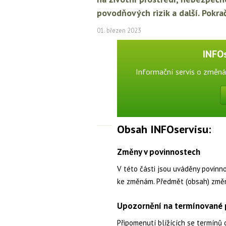
povodňových rizik a další. Pokr
01. březen 2023
INFO
Informační servis o změná
Obsah INFOservisu:
Změny v povinnostech
V této části jsou uváděny povinn
ke změnám. Předmět (obsah) změ
Upozornění na termínované p
Připomenutí blížících se termínů 