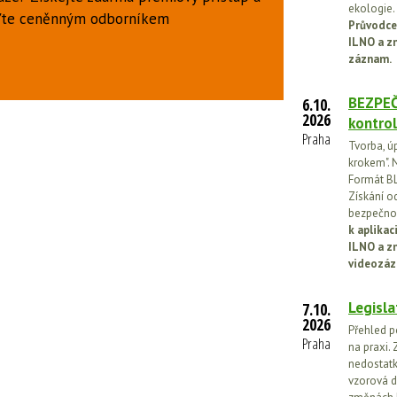
ekologie.
uďte ceněnným odborníkem
Průvodce
ILNO a z
záznam.
BEZPEČ
6.10.
2026
kontrol
Praha
Tvorba, ú
krokem". N
Formát BL
Získání o
bezpečnos
k aplika
ILNO a z
videozáz
Legisla
7.10.
2026
Přehled p
Praha
na praxi. 
nedostatk
vzorová d