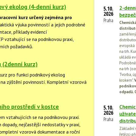
vý ekolog (4-denní kurz)
2-denní
5.10.
2026
bezpečn
pracovní kurz určený zejména pro
Praha
Chemická 
aktická výuka povinností a jejich podrobné
distribut
tace, příklady evidencí
zaměřený 
ŽP vztahující se na podnikovou praxi,
distributo
evropská 
ávních požadavků.
na trh. Ku
ukládá ev
 (2denní kurz)
Podrobněj
na trh (o
kurz pro funkci podnikový ekolog
Tvorba, ú
krokem".
V
na zjištění povinností. Kompletní vzorová
podnikov
odpadů. 
ního prostředí v kostce
Chemick
5.10.
2026
uživate
em vztahujících se na podnikovou praxi.
Praha
distrib
h dopady, nejčastější nedostatky v praxi,
Základní 
Kompletní vzorová dokumentace a roční
řetězci př