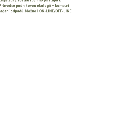
egislativy.
Včetně ročního přístupu k
: Průvodce podnikovou ekologií + komplet
načení odpadů. Možno i ON-LINE/OFF-LINE