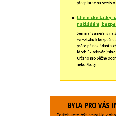
předplatné na servis o
Chemické látky na
nakládání, bezpe
Seminář zaměřený na š
ve vztahu k bezpečnost
práce při nakládání s 
látek. Skladování/shr
Určeno pro běžné podnik
nebo školy.
BYLA PRO VÁS 
Potřebujete být neustále v obr