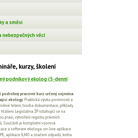
ky a směsi
 nebezpečných věcí
ináře, kurzy, školení
ný podnikový ekolog (5-denní
í podrobný pracovní kurz určený zejména
ající ekology.
Praktická výuka povinností a
drobné řešení, tvorba dokumentace, příklady
 hlášení. Legislativa ŽP vztahující se na
u praxi, vytvoření registru právních
. Součástí je kompletní vzorová
ce a software ekologa: on-line aplikace
PE, aplikace ILNO a značení odpadů, kniha