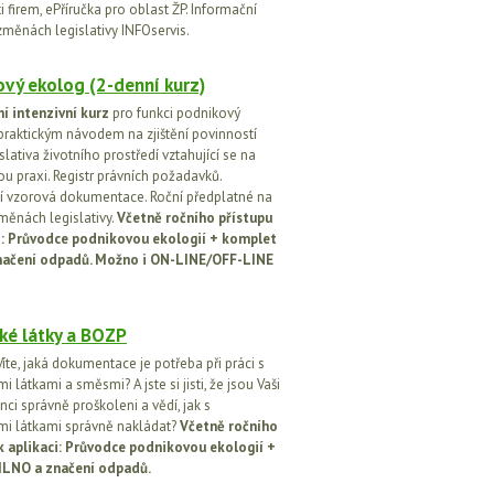
 firem, ePříručka pro oblast ŽP. Informační
změnách legislativy INFOservis.
vý ekolog (2-denní kurz)
í intenzivní kurz
pro funkci podnikový
praktickým návodem na zjištění povinností
islativa životního prostředí vztahující se na
u praxi. Registr právních požadavků.
 vzorová dokumentace. Roční předplatné na
změnách legislativy.
Včetně ročního přístupu
ci: Průvodce podnikovou ekologií + komplet
načení odpadů. Možno i ON-LINE/OFF-LINE
ké látky a BOZP
íte, jaká dokumentace je potřeba při práci s
 látkami a směsmi? A jste si jisti, že jsou Vaši
ci správně proškoleni a vědí, jak s
i látkami správně nakládat?
Včetně ročního
k aplikaci: Průvodce podnikovou ekologií +
ILNO a značení odpadů.