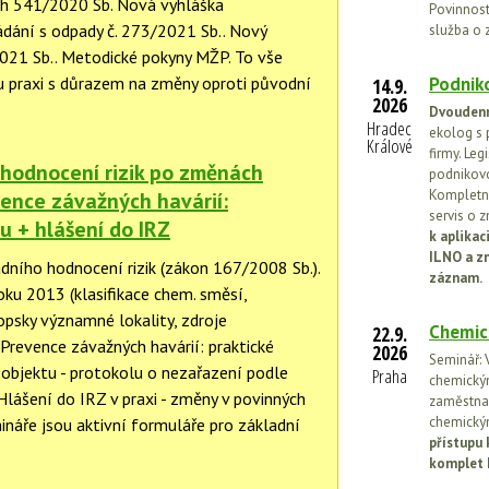
h 541/2020 Sb. Nová vyhláška
Povinnosti
dání s odpady č. 273/2021 Sb.. Nový
služba o 
021 Sb.. Metodické pokyny MŽP. To vše
Podniko
 praxi s důrazem na změny oproti původní
14.9.
2026
Dvoudenn
Hradec
ekolog s 
Králové
firmy. Leg
 hodnocení rizik po změnách
podnikovo
Kompletní
vence závažných havárií:
servis o 
u + hlášení do IRZ
k aplika
ILNO a z
dního hodnocení rizik (zákon 167/2008 Sb.).
záznam.
oku 2013 (klasifikace chem. směsí,
ropsky významné lokality, zdroje
Chemic
22.9.
 Prevence závažných havárií: praktické
2026
Seminář: V
objektu - protokolu o nezařazení podle
Praha
chemickými
lášení do IRZ v praxi - změny v povinných
zaměstnan
chemickým
ináře jsou aktivní formuláře pro základní
přístupu 
komplet 