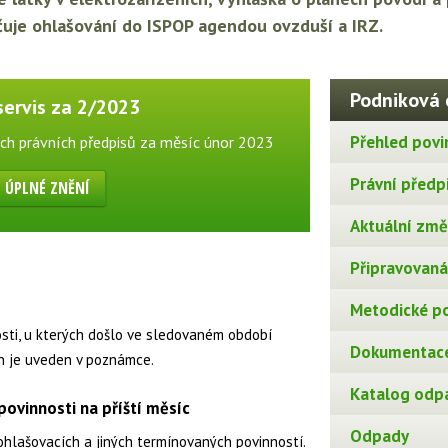
ačuje ohlašování do ISPOP agendou ovzduší a IRZ.
Podniková 
servis za 2/2023
Přehled povi
ch právních předpisů za měsíc únor 2023
Právní předp
ÚPLNÉ ZNĚNÍ
Aktuální změn
Připravovaná 
Metodické p
osti, u kterých došlo ve sledovaném období
Dokumentace
n je uveden v poznámce.
Katalog odp
ovinnosti na příští měsíc
Odpady
ohlašovacích a jiných termínovaných povinností.