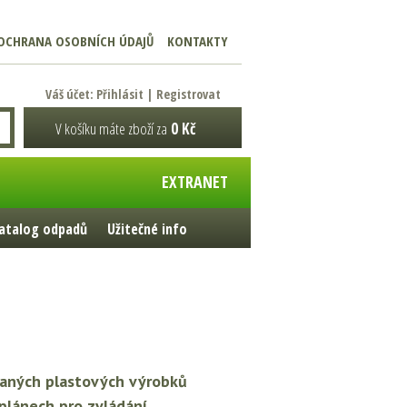
OCHRANA OSOBNÍCH ÚDAJŮ
KONTAKTY
Váš účet:
Přihlásit
|
Registrovat
V košíku máte zboží za
0 Kč
EXTRANET
atalog odpadů
Užitečné info
raných plastových výrobků
 plánech pro zvládání