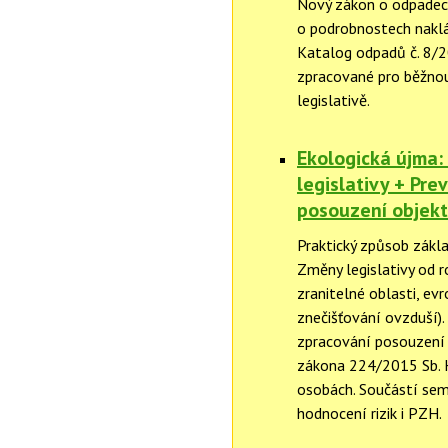
Nový zákon o odpadec
o podrobnostech naklá
Katalog odpadů č. 8/2
zpracované pro běžnou
legislativě.
Ekologická újma:
legislativy + Pre
posouzení objekt
Praktický způsob zákla
Změny legislativy od r
zranitelné oblasti, ev
znečišťování ovzduší).
zpracování posouzení 
zákona 224/2015 Sb. H
osobách. Součástí sem
hodnocení rizik i PZH.