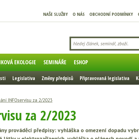
NAŠE SLUŽBY
O NÁS
OBCHODNÍ PODMÍNKY
IKOVÁ EKOLOGIE
SEMINÁŘE
ESHOP
sti
Legislativa
Změny předpisů
Připravovaná legislativa
K
ání INFOservisu za 2/2023
visu za 2/2023
ny prováděcí předpisy: vyhláška o omezení dopadu vyb
é látky v elektrozařízeních, vyhláška o plánech povodí a