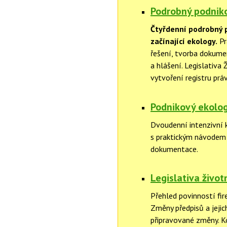
Podrobný podniko
Čtyřdenní podrobný 
začínající ekology.
Pr
řešení, tvorba dokumen
a hlášení. Legislativa 
vytvoření registru pr
Podnikový ekolog
Dvoudenní intenzivní 
s praktickým návodem 
dokumentace.
Legislativa život
Přehled povinností fir
Změny předpisů a jejic
připravované změny. 