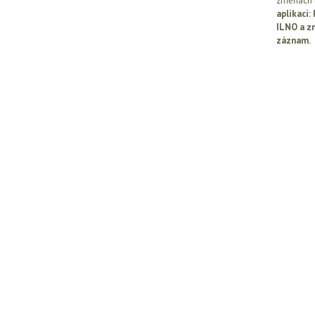
změnách l
aplikaci
ILNO a z
záznam.