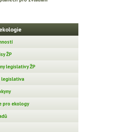
ekologie
nností
isy ŽP
y legislativy ŽP
legislativa
okyny
 pro ekology
adů