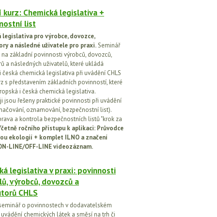
 kurz: Chemická legislativa +
ostní list
legislativa pro výrobce, dovozce,
ory a následné uživatele pro praxi.
Seminář
na základní povinnosti výrobců, dovozců,
rů a následných uživatelů, které ukládá
i česká chemická legislativa při uvádění CHLS
rz s představením základních povinností, které
ropská i česká chemická legislativa.
i jsou řešeny praktické povinnosti při uvádění
značování, oznamování, bezpečnostní list).
prava a kontrola bezpečnostních listů "krok za
četně ročního přístupu k aplikaci: Průvodce
ou ekologií + komplet ILNO a značení
ON-LINE/OFF-LINE videozáznam.
á legislativa v praxi: povinnosti
lů, výrobců, dovozců a
utorů CHLS
seminář o povinnostech v dodavatelském
i uvádění chemických látek a směsí na trh či