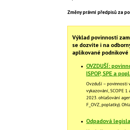
Změny právní předpisů za po
Výklad povinností zam
se dozvíte i na odbor
aplikované podnikové 
OVZDUŠÍ: povinnos
ISPOP, SPE a popl
Ovzduší – povinnosti v
vykazování, SCOPE 1 
2023. ohlašování agen
F_OVZ, poplatky). Ohl
Odpadová legisla