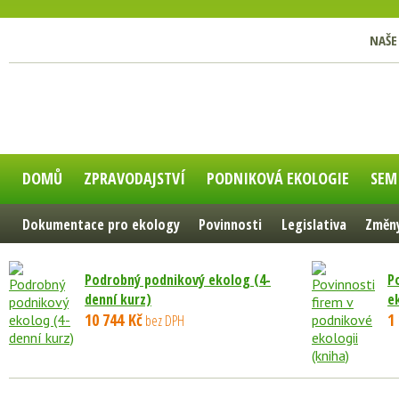
NAŠE
DOMŮ
ZPRAVODAJSTVÍ
PODNIKOVÁ EKOLOGIE
SEM
Dokumentace pro ekology
Povinnosti
Legislativa
Změny
Podrobný podnikový ekolog (4-
P
denní kurz)
e
10 744 Kč
1
bez DPH