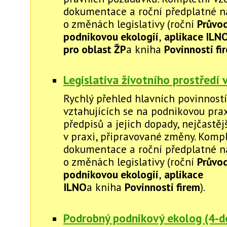
dokumentace a roční předplatné na
o změnách legislativy (roční
Průvo
podnikovou ekologií
,
aplikace ILN
pro oblast ŽP
a kniha
Povinnosti fi
Legislativa životního prostředí 
Rychlý přehled hlavních povinností
vztahujících se na podnikovou pra
předpisů a jejich dopady, nejčastěj
v praxi, připravované změny. Komp
dokumentace a roční předplatné na
o změnách legislativy (roční
Průvo
podnikovou ekologií
,
aplikace
ILNO
a kniha
Povinnosti firem
).
Podrobný podnikový ekolog (4-d