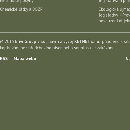
Metodické pokyny
legislativa a po
Chemické látky a BOZP
Ekologická újma:
legislativy + Pr
posouzení objekt
© 2015
Envi Group s.r.o.
, návrh a vývoj
KETNET s.r.o.
, připojeno k sít
kopírování bez předchozího písemného souhlasu je zakázáno.
RSS
Mapa webu
Na