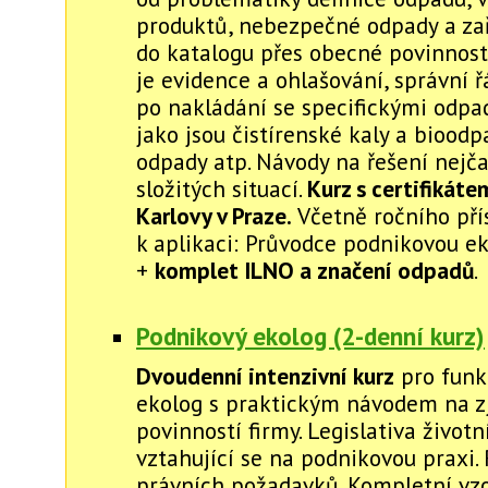
produktů, nebezpečné odpady a za
do katalogu přes obecné povinnost
je evidence a ohlašování, správní ř
po nakládání se specifickými odpa
jako jsou čistírenské kaly a bioodp
odpady atp. Návody na řešení nejča
složitých situací.
Kurz s certifikáte
Karlovy v Praze.
Včetně ročního pří
k aplikaci: Průvodce podnikovou ek
+
komplet ILNO a značení odpadů
.
Podnikový ekolog (2-denní kurz)
Dvoudenní intenzivní kurz
pro funk
ekolog s praktickým návodem na zj
povinností firmy. Legislativa životn
vztahující se na podnikovou praxi. 
právních požadavků. Kompletní vz