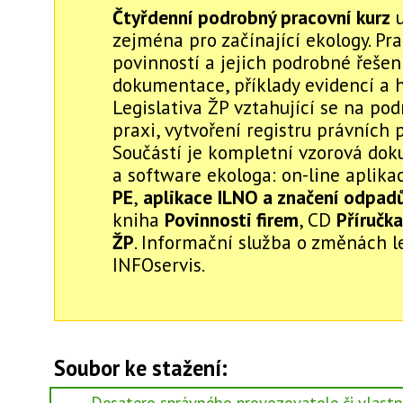
Čtyřdenní podrobný pracovní kurz
u
zejména pro začínající ekology. Pr
povinností a jejich podrobné řešen
dokumentace, příklady evidencí a h
Legislativa ŽP vztahující se na po
praxi, vytvoření registru právních 
Součástí je kompletní vzorová do
a software ekologa: on-line aplik
PE
,
aplikace ILNO a značení odpad
kniha
Povinnosti firem
, CD
Příručka
ŽP
. Informační služba o změnách le
INFOservis.
Soubor ke stažení: