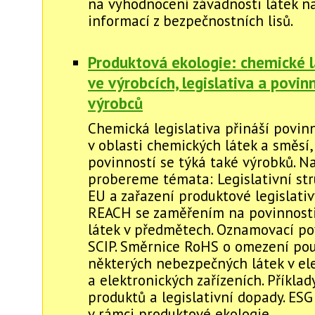
na vyhodnocení závadnosti látek n
informací z bezpečnostních lisů.
Produktová ekologie: chemické l
ve výrobcích, legislativa a povin
výrobců
Chemická legislativa přináší povin
v oblasti chemických látek a směsí
povinností se týká také výrobků. N
probereme témata: Legislativní st
EU a zařazení produktové legislativ
REACH se zaměřením na povinnost
látek v předmětech. Oznamovací po
SCIP. Směrnice RoHS o omezení pou
některých nebezpečných látek v el
a elektronických zařízeních. Příkla
produktů a legislativní dopady. ESG 
v rámci produktové ekologie.