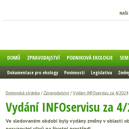
NAŠE
DOMŮ
ZPRAVODAJSTVÍ
PODNIKOVÁ EKOLOGIE
SEM
Dokumentace pro ekology
Povinnosti
Legislativa
Změny
Domovská stránka
/
Zpravodajství
/
Vydání INFOservisu za 4/2024
Vydání INFOservisu za 4
Ve sledovaném období byly vydány změny v oblasti ob
posuzování vlivů na životní prostředí.