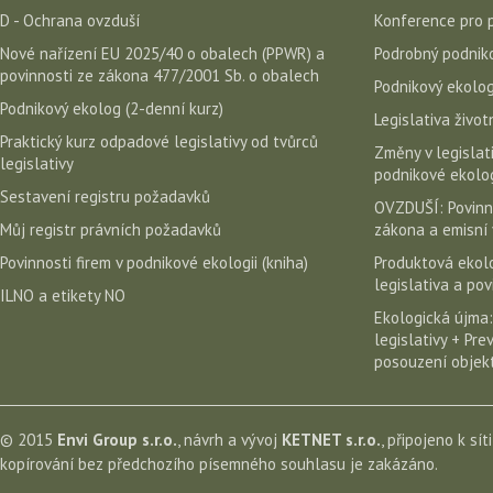
D - Ochrana ovzduší
Konference pro 
Nové nařízení EU 2025/40 o obalech (PPWR) a
Podrobný podniko
povinnosti ze zákona 477/2001 Sb. o obalech
Podnikový ekolog
Podnikový ekolog (2-denní kurz)
Legislativa život
Praktický kurz odpadové legislativy od tvůrců
Změny v legislati
legislativy
podnikové ekolog
Sestavení registru požadavků
OVZDUŠÍ: Povinn
Můj registr právních požadavků
zákona a emisní 
Povinnosti firem v podnikové ekologii (kniha)
Produktová ekolo
legislativa a po
ILNO a etikety NO
Ekologická újma:
legislativy + Pr
posouzení objekt
© 2015
Envi Group s.r.o.
, návrh a vývoj
KETNET s.r.o.
, připojeno k sít
kopírování bez předchozího písemného souhlasu je zakázáno.