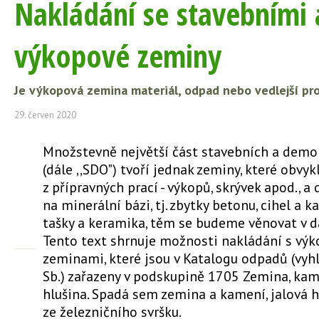
Nakládání se stavebními
výkopové zeminy
Je výkopová zemina materiál, odpad nebo vedlejší pro
29. červen 2020
Množstevně největší část stavebních a demo
(dále ,,SDO") tvoří jednak zeminy, které obvyk
z přípravných prací - výkopů, skrývek apod., a
na minerální bázi, tj. zbytky betonu, cihel a k
tašky a keramika, těm se budeme věnovat v d
Tento text shrnuje možnosti nakládání s vý
zeminami, které jsou v Katalogu odpadů (vyh
Sb.) zařazeny v podskupině 1705 Zemina, kam
hlušina. Spadá sem zemina a kamení, jalová h
ze železničního svršku.