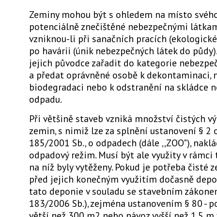
Zeminy mohou být s ohledem na místo svého
potenciálně znečištěné nebezpečnými látkami
vzniknou-li při sanačních pracích (ekologick
po havárii (únik nebezpečných látek do půdy)
jejich původce zařadit do kategorie nebezpe
a předat oprávněné osobě k dekontaminaci, n
biodegradaci nebo k odstranění na skládce
odpadu.
Při většině staveb vzniká množství čistých 
zemin, s nimiž lze za splnění ustanovení § 2 o
185/2001 Sb., o odpadech (dále ,,ZOO"), nak
odpadový režim. Musí být ale využity v rámci 
na níž byly vytěženy. Pokud je potřeba čisté 
před jejich konečným využitím dočasně depo
tato deponie v souladu se stavebním zákonem
183/2006 Sb.), zejména ustanovením § 80 - p
větší než 300 m2 nebo návoz vyšší než 1,5 m