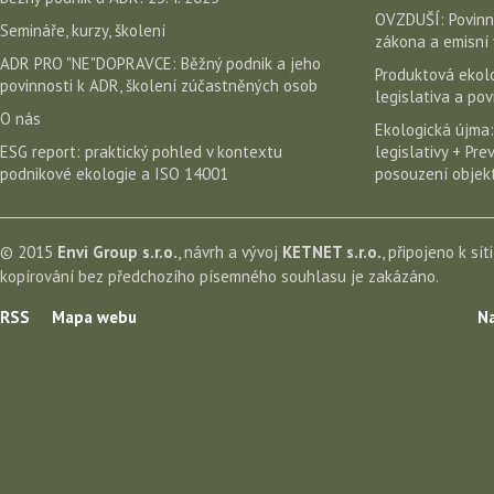
OVZDUŠÍ: Povinn
Semináře, kurzy, školení
zákona a emisní 
ADR PRO "NE"DOPRAVCE: Běžný podnik a jeho
Produktová ekolo
povinnosti k ADR, školení zúčastněných osob
legislativa a po
O nás
Ekologická újma:
ESG report: praktický pohled v kontextu
legislativy + Pr
podnikové ekologie a ISO 14001
posouzení objekt
© 2015
Envi Group s.r.o.
, návrh a vývoj
KETNET s.r.o.
, připojeno k sít
kopírování bez předchozího písemného souhlasu je zakázáno.
RSS
Mapa webu
Na