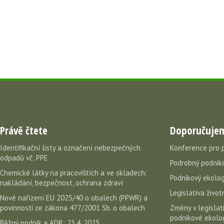
Právě čtete
Doporučuje
Identifikační listy a označení nebezpečných
Konference pro 
odpadů vč. PPE
Podrobný podniko
Chemické látky na pracovištích a ve skladech:
Podnikový ekolog
nakládání, bezpečnost, ochrana zdraví
Legislativa život
Nové nařízení EU 2025/40 o obalech (PPWR) a
povinnosti ze zákona 477/2001 Sb. o obalech
Změny v legislati
podnikové ekolog
Běžný podnik a ADR: 23.4. 2025