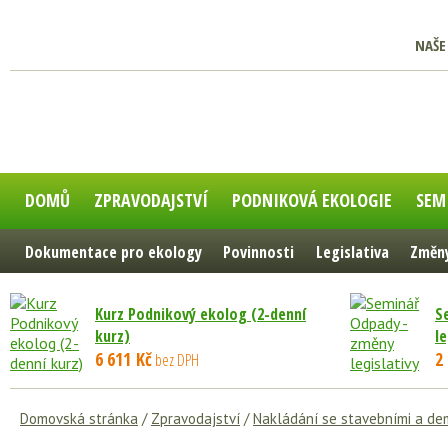
NAŠE
DOMŮ
ZPRAVODAJSTVÍ
PODNIKOVÁ EKOLOGIE
SEM
Dokumentace pro ekology
Povinnosti
Legislativa
Změny
Kurz Podnikový ekolog (2-denní
S
kurz)
le
6 611 Kč
2
bez DPH
Domovská stránka
/
Zpravodajství
/
Nakládání se stavebními a de