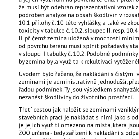
že musí být odebrán reprezentativní vzorek 
podroben analýze na obsah škodlivin v rozsah
10.1 přílohy č. 10 této vyhlášky, a také ve zk
toxicity v tabulce č. 10.2, sloupec II, resp. 10.
II, přičemž zemina uložená v mocnosti mini
od povrchu terénu musí splnit požadavky st
v sloupci I tabulky č. 10.2. Podobné podmínky
by zemina byla využita k rekultivaci vytěžen
Úvodem bylo řečeno, že nakládání s čistými
zeminami je administrativně jednodušší, př
řadou podmínek. Ty jsou výsledkem snahy zá
nezanést škodliviny do životního prostředí.
Třetí cestou jak naložit se zeminami vzniklý
stavebních prací je nakládat s nimi jako s od
je jejich využití omezeno na místa, která jso
ZOO určena - tedy zařízení k nakládání s odpa