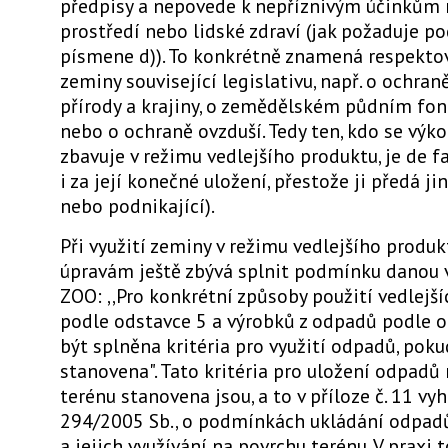
předpisy a nepovede k nepříznivým účinkům 
prostředí nebo lidské zdraví (jak požaduje 
písmene d)). To konkrétně znamená respektova
zeminy související legislativu, např. o ochran
přírody a krajiny, o zemědělském půdním fon
nebo o ochraně ovzduší. Tedy ten, kdo se výk
zbavuje v režimu vedlejšího produktu, je de 
i za její konečné uložení, přestože ji předá ji
nebo podnikající).
Při využití zeminy v režimu vedlejšího produ
úpravám ještě zbývá splnit podmínku danou v 
ZOO: ,,Pro konkrétní způsoby použití vedlejš
podle odstavce 5 a výrobků z odpadů podle 
být splněna kritéria pro využití odpadů, poku
stanovena". Tato kritéria pro uložení odpadů
terénu stanovena jsou, a to v příloze č. 11 vyh
294/2005 Sb., o podmínkách ukládání odpadů
a jejich využívání na povrchu terénu. V praxi 