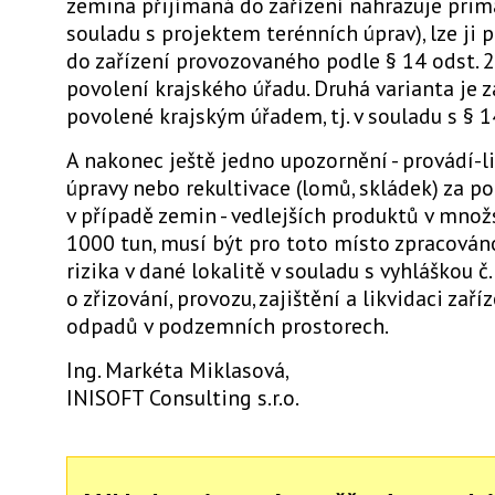
zemina přijímaná do zařízení nahrazuje primá
souladu s projektem terénních úprav), lze ji 
do zařízení provozovaného podle § 14 odst. 2
povolení krajského úřadu. Druhá varianta je z
povolené krajským úřadem, tj. v souladu s § 1
A nakonec ještě jedno upozornění - provádí-li
úpravy nebo rekultivace (lomů, skládek) za po
v případě zemin - vedlejších produktů v množ
1000 tun, musí být pro toto místo zpracová
rizika v dané lokalitě v souladu s vyhláškou č.
o zřizování, provozu, zajištění a likvidaci zař
odpadů v podzemních prostorech.
Ing. Markéta Miklasová,
INISOFT Consulting s.r.o.