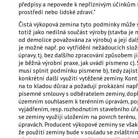
předpisy a nepovede k nepříznivým účinkům 
prostředí nebo lidské zdraví."
Čistá výkopová zemina tyto podmínky může sp
totiž jako nedílná součást výroby (stavba je n
od demolice považována za výrobu) a její dalš
je možné např. po vytřídění nežádoucích slož
úpravy, tj. bez dalšího zpracování způsobem j
je běžná výrobní praxe, jak uvádí písmeno c).
musí splnit podmínku písmene b), tedy zajis
konkrétní další využití vytěžené zeminy. Kont
na to kladou důraz a požadují prokázání nap
písemné smlouvy s odběratelem zeminy, dop
územním souhlasem k terénním úpravám, pop
vyjádřením, resp. rozhodnutím stavebního úřa
se zeminy využijí uložením na povrch terénu, 
úpravách. Producent výkopové zeminy se však
že použití zeminy bude v souladu se zvláštní