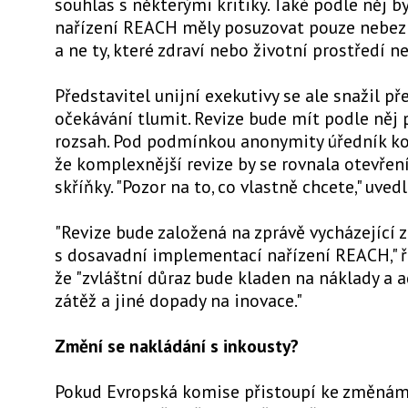
souhlas s některými kritiky. Také podle něj by
nařízení REACH měly posuzovat pouze nebezp
a ne ty, které zdraví nebo životní prostředí n
Představitel unijní exekutivy se ale snažil p
očekávání tlumit. Revize bude mít podle něj
rozsah. Pod podmínkou anonymity úředník ko
že komplexnější revize by se rovnala otevřen
skříňky. "Pozor na to, co vlastně chcete," uvedl
"Revize bude založená na zprávě vycházející 
s dosavadní implementací nařízení REACH," ře
že "zvláštní důraz bude kladen na náklady a 
zátěž a jiné dopady na inovace."
Změní se nakládání s inkousty?
Pokud Evropská komise přistoupí ke změnám