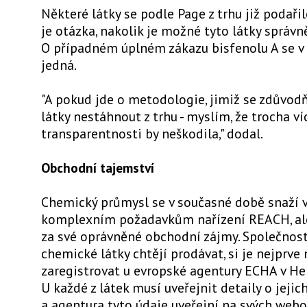
Některé látky se podle Page z trhu již podařil
je otázka, nakolik je možné tyto látky správn
O případném úplném zákazu bisfenolu A se v 
jedná.
"A pokud jde o metodologie, jimiž se zdůvodň
látky nestáhnout z trhu - myslím, že trocha ví
transparentnosti by neškodila," dodal.
Obchodní tajemství
Chemický průmysl se v současné době snaží 
komplexním požadavkům nařízení REACH, ale
za své oprávněné obchodní zájmy. Společnosti
chemické látky chtějí prodávat, si je nejprve
zaregistrovat u evropské agentury ECHA v He
U každé z látek musí uveřejnit detaily o jejic
a agentura tyto údaje uveřejní na svých webo