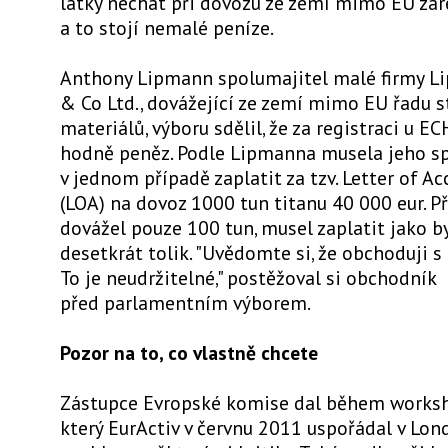
látky nechat při dovozu ze zemí mimo EU zar
a to stojí nemalé peníze.
Anthony Lipmann spolumajitel malé firmy L
& Co Ltd., dovážející ze zemí mimo EU řadu s
materiálů, výboru sdělil, že za registraci u EC
hodně peněz. Podle Lipmanna musela jeho s
v jednom případě zaplatit za tzv. Letter of Ac
(LOA) na dovoz 1000 tun titanu 40 000 eur. 
dovážel pouze 100 tun, musel zaplatit jako b
desetkrát tolik. "Uvědomte si, že obchoduji s
To je neudržitelné," postěžoval si obchodník
před parlamentním výborem.
Pozor na to, co vlastně chcete
Zástupce Evropské komise dal během works
který EurActiv v červnu 2011 uspořádal v Lon