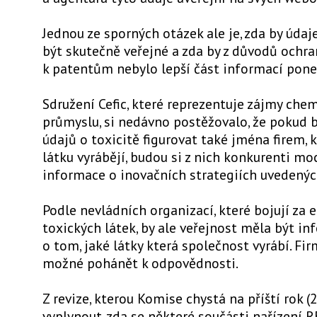
Jednou ze sporných otázek ale je, zda by údaj
být skutečně veřejné a zda by z důvodů ochra
k patentům nebylo lepší část informací ponec
Sdružení Cefic, které reprezentuje zájmy che
průmyslu, si nedávno postěžovalo, že pokud 
údajů o toxicitě figurovat také jména firem, 
látku vyrábějí, budou si z nich konkurenti mo
informace o inovačních strategiích uvedenýc
Podle nevládních organizací, které bojují za 
toxických látek, by ale veřejnost měla být i
o tom, jaké látky která společnost vyrábí. Fir
možné pohánět k odpovědnosti.
Z revize, kterou Komise chystá na příští rok (
vyplynout, zda se některé součásti nařízení