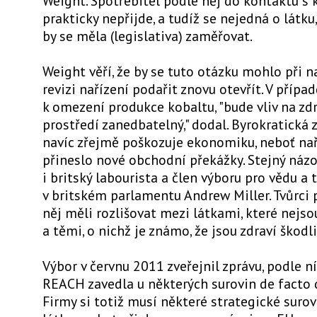
Weight. Spotřebitel podle něj do kontaktu s
prakticky nepřijde, a tudíž se nejedná o látku,
by se měla (legislativa) zaměřovat.
Weight věří, že by se tuto otázku mohlo při n
revizi nařízení podařit znovu otevřít. V případ
k omezení produkce kobaltu, "bude vliv na zdr
prostředí zanedbatelný," dodal. Byrokratická 
navíc zřejmě poškozuje ekonomiku, neboť nař
přineslo nové obchodní překážky. Stejný náz
i britský labourista a člen výboru pro vědu a
v britském parlamentu Andrew Miller. Tvůrci 
něj měli rozlišovat mezi látkami, které nejs
a těmi, o nichž je známo, že jsou zdraví škodli
Výbor v červnu 2011 zveřejnil zprávu, podle ní
REACH zavedla u některých surovin de facto d
Firmy si totiž musí některé strategické suro