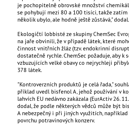
je pochopitelně obrovské množství chemikálií
se pohybují mezi 80 a 100 tisíci, takže zatím
několik ubylo, ale hodně ještě zůstává," dodal
Ekologičtí lobbisté ze skupiny ChemSec Evro
na jaře obvinili, že v případě látek, které mo
činnost vnitřních žláz (tzv. endokrinní disrup
dostatečně rychle. ChemSec požaduje, aby k 
vzbuzujících velké obavy co nejrychleji přibyl
378 látek.
"Kontroverzních produktů je celá řada," souhl
příklad uvedl bisfenol A, jehož používání v k
lahvích EU nedávno zakázala (EurActiv 26. 11.
dodal, že podle některých vědců může být bi
A nebezpečný i při jiných využitích, například
povrchu potravinových konzerv.