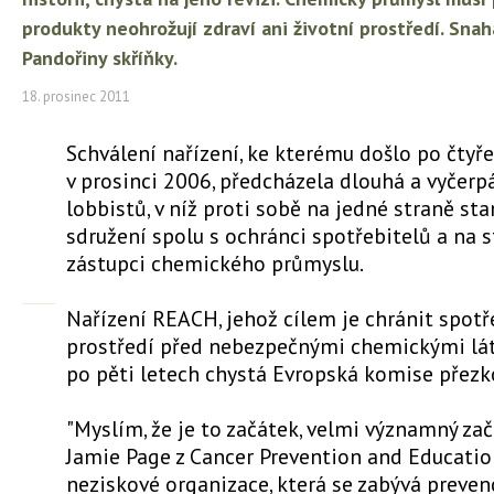
produkty neohrožují zdraví ani životní prostředí. Sna
Pandořiny skříňky.
18. prosinec 2011
Schválení nařízení, ke kterému došlo po čtyř
v prosinci 2006, předcházela dlouhá a vyčerpá
lobbistů, v níž proti sobě na jedné straně st
sdružení spolu s ochránci spotřebitelů a na 
zástupci chemického průmyslu.
Nařízení REACH, jehož cílem je chránit spotře
prostředí před nebezpečnými chemickými lát
po pěti letech chystá Evropská komise přez
"Myslím, že je to začátek, velmi významný zač
Jamie Page z Cancer Prevention and Education
neziskové organizace, která se zabývá prevenc