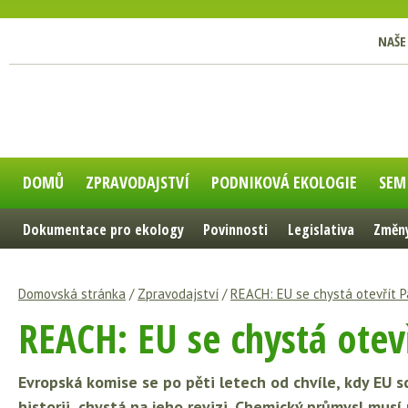
NAŠE
DOMŮ
ZPRAVODAJSTVÍ
PODNIKOVÁ EKOLOGIE
SEM
Dokumentace pro ekology
Povinnosti
Legislativa
Změny
Domovská stránka
/
Zpravodajství
/
REACH: EU se chystá otevřít P
REACH: EU se chystá otev
Evropská komise se po pěti letech od chvíle, kdy EU sc
historii, chystá na jeho revizi. Chemický průmysl mu