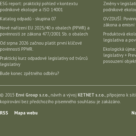
ESG report: praktický pohled v kontextu
Změny v legislati
podnikové ekologie a ISO 14001
podnikové ekolog
Katalog odpadů - skupina 07
OVZDUŠÍ: Povinn
zákona a emisní 
Nové nařízení EU 2025/40 o obalech (PPWR) a
povinnosti ze zákona 477/2001 Sb. o obalech
Produktová ekolo
legislativa a po
Od srpna 2026 začnou platit první klíčové
povinnosti PPWR.
Ekologická újma:
legislativy + Pr
Praktický kurz odpadové legislativy od tvůrců
posouzení objekt
legislativy
Bude konec zpětného odběru?
© 2015
Envi Group s.r.o.
, návrh a vývoj
KETNET s.r.o.
, připojeno k sít
kopírování bez předchozího písemného souhlasu je zakázáno.
RSS
Mapa webu
Na