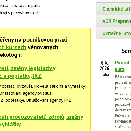
tika - spalování paliv
Chemické lát
droji v pochybnostech
ADR Přeprava
Užitečné info
ěřený na podnikovou praxi
ch kurzech
věnovaných
Sem
ekologii:
Podrob
9.9.
ti, změny legislativy,
2026
kurz)
Praha
E a poplatky, IRZ
Pětidenn
pro začín
 oblasti ovzduší. Novela zákona a vyhlášky.
jejich po
 Ohlašování agendy ovzduší
evidencí a
podnikovo
Z, poplatky). Ohlašování agendy IRZ.
požadavků
dokumenta
sti provozovatelů zdrojů, změny
Průvodce 
Povinnosti
vyhlášky
služba o 