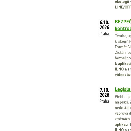
ekologií
LINE/OFF
BEZPEČ
6.10.
2026
kontrol
Praha
Tvorba, ú
krokem". N
Formát BL
Získání o
bezpečnos
k aplika
ILNO a z
videozáz
Legisla
7.10.
2026
Přehled p
Praha
na praxi. 
nedostatk
vzorová d
změnách l
aplikaci
ILNO a z