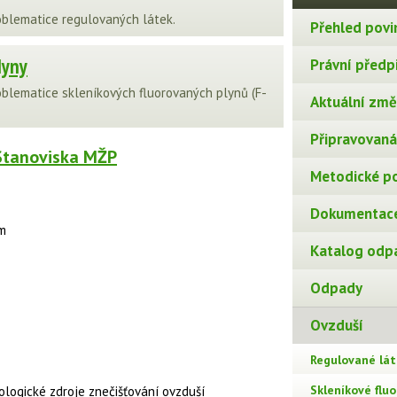
oblematice regulovaných látek.
Přehled povi
lyny
Právní předp
oblematice skleníkových fluorovaných plynů (F-
Aktuální změn
Připravovaná 
Stanoviska MŽP
Metodické p
Dokumentace
m
Katalog odp
Odpady
Ovzduší
Regulované lát
Skleníkové flu
ologické zdroje znečišťování ovzduší