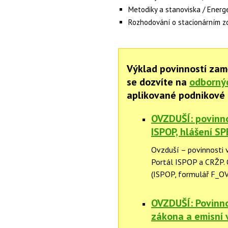
Metodiky a stanoviska / Energe
Rozhodování o stacionárním z
Výklad povinností zam
se dozvíte na
odborný
aplikované podnikové 
OVZDUŠÍ: povinnos
ISPOP, hlášení SP
Ovzduší – povinnosti v
Portál ISPOP a CRŽP.
(ISPOP, formulář F_OV
OVZDUŠÍ: Povinno
zákona a emisní 