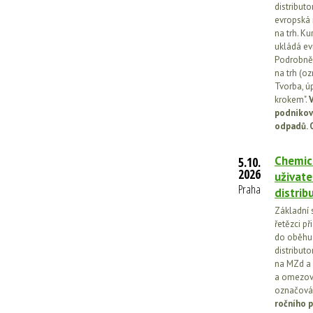
distributo
evropská 
na trh. Ku
ukládá ev
Podrobněj
na trh (o
Tvorba, ú
krokem".
V
podnikov
odpadů. 
Chemick
5.10.
2026
uživate
Praha
distrib
Základní 
řetězci př
do oběhu.
distribut
na MZd a 
a omezován
označován
ročního p