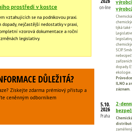
2026
výrobcí
ního prostředí v kostce
on-line
výrobc
Chemická l
em vztahujících se na podnikovou praxi.
chemickýc
h dopady, nejčastější nedostatky v praxi,
týká také
Kompletní vzorová dokumentace a roční
Legislati
 změnách legislativy.
legislati
chemickýc
SCIP. Smě
nebezpečn
zařízeníc
dopady. E
ekologie.
INFORMACE DŮLEŽITÁ?
Průvodce
ILNO a z
záznam.
aze? Získejte zdarma prémiový přístup a
uďte ceněnným odborníkem
2-denní
5.10.
2026
bezpečn
Praha
Chemická 
distribut
zaměřený 