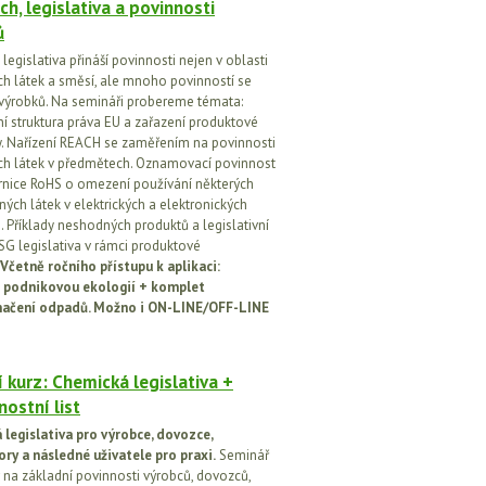
ch, legislativa a povinnosti
ů
egislativa přináší povinnosti nejen v oblasti
h látek a směsí, ale mnoho povinností se
 výrobků. Na semináři probereme témata:
vní struktura práva EU a zařazení produktové
vy. Nařízení REACH se zaměřením na povinnosti
h látek v předmětech. Oznamovací povinnost
rnice RoHS o omezení používání některých
ých látek v elektrických a elektronických
h. Příklady neshodných produktů a legislativní
SG legislativa v rámci produktové
Včetně ročního přístupu k aplikaci:
 podnikovou ekologií + komplet
načení odpadů. Možno i ON-LINE/OFF-LINE
 kurz: Chemická legislativa +
ostní list
legislativa pro výrobce, dovozce,
ory a následné uživatele pro praxi.
Seminář
na základní povinnosti výrobců, dovozců,