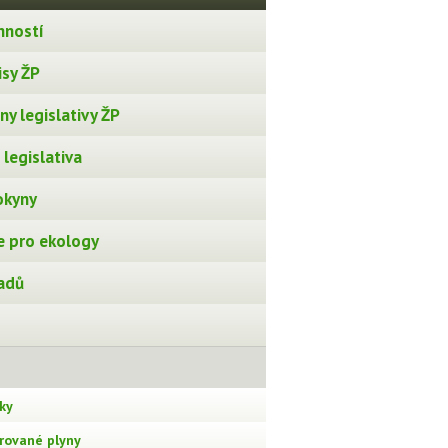
nností
isy ŽP
y legislativy ŽP
legislativa
okyny
 pro ekology
adů
ky
orované plyny