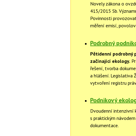
Novely zákona o ovzdu
415/2015 Sb. Významn
Povinnosti provozovate
měření emisí, povolova
Podrobný podniko
Pětidenní podrobný 
začínající ekology.
Pr
řešení, tvorba dokumen
a hlášení. Legislativa 
vytvoření registru prá
Podnikový ekolog
Dvoudenní intenzivní 
s praktickým návodem 
dokumentace.