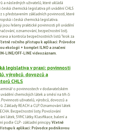
rů a následných uživatelů, které ukládá
i česká chemická legislativa při uvádění CHLS
rz s představením základních povinností, které
ropská i česká chemická legislativa.
i jsou řešeny praktické povinnosti při uvádění
značování, oznamování, bezpečnostní list).
prava a kontrola bezpečnostních listů "krok za
četně ročního přístupu k aplikaci: Průvodce
ou ekologií + komplet ILNO a značení
ON-LINE/OFF-LINE videozáznam.
á legislativa v praxi: povinnosti
lů, výrobců, dovozců a
utorů CHLS
seminář o povinnostech v dodavatelském
i uvádění chemických látek a směsí na trh či
 Povinnosti uživatelů, výrobců, dovozců a
orů. Základy REACH a CLP. Oznamování látek
ECHA. Bezpečnostní listy. Povolování
í látek, SVHC látky. Klasifikace, balení a
í podle CLP - základní principy.
Včetně
řístupu k aplikaci: Průvodce podnikovou