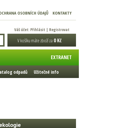
OCHRANA OSOBNÍCH ÚDAJŮ
KONTAKTY
Váš účet:
Přihlásit
|
Registrovat
V košíku máte zboží za
0 Kč
EXTRANET
atalog odpadů
Užitečné info
ekologie