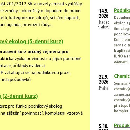
ší 201/2012 Sb. a novely emisní vyhlášky
Podniko
14.9.
é změny s okamžitým dopadem do praxe.
2026
lů, kategorizace zdrojů, sčítání kapacit,
Dvoudenn
Hradec
ekolog s 
cí agenda, provozní řády...
Králové
firmy. Leg
podnikovo
Kompletní
vý ekolog (5-denní kurz)
servis o 
k aplika
pracovní kurz určený zejména pro
ILNO a z
aktická výuka povinností a jejich podrobné
záznam.
tace, příklady evidencí
ŽP vztahující se na podnikovou praxi,
Chemic
22.9.
vních požadavků.
2026
Seminář: V
Praha
chemickými
zaměstnan
 (2-denní kurz)
chemickým
přístupu 
kurz pro funkci podnikový ekolog
komplet 
na zjištění povinností. Kompletní vzorová
Produkt
5.10.