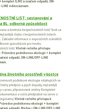
 + komplet ILNO a značení odpadů. ON-
-LINE videozáznam.
NOSTNÍ LIST: sestavování a
a BL, odborná způsobilost
prava a kontrola bezpečnostních listů "krok za
ejčastější chyby v bezpečnostních listech.
. Základní informace o expozičních scénářích.
dborné způsobilosti pro tvorbu
tních listů.
Včetně ročního přístupu
ci: Průvodce podnikovou ekologií + komplet
načení odpadů. ON-LINE/OFF-LINE
nam.
tiva životního prostředí v kostce
ovinností podnikové ekologie vztahujících se
Změny předpisů a jejich dopady, nejčastější
y v praxi, připravované změny. Kompletní
okumentace a roční předplatné na servis o
egislativy.
Včetně ročního přístupu k
: Průvodce podnikovou ekologií + komplet
načení odpadů. Možno i ON-LINE/OFF-LINE