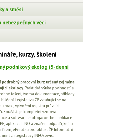
ky a směsi
 nebezpečných věcí
ináře, kurzy, školení
ný podnikový ekolog (5-denní
í podrobný pracovní kurz určený zejména
ající ekology.
Praktická výuka povinností a
drobné řešení, tvorba dokumentace, příklady
 hlášení. Legislativa ŽP vztahující se na
u praxi, vytvoření registru právních
. Součástí je kompletní vzorová
ce a software ekologa: on-line aplikace
PE, aplikace ILNO a značení odpadů, kniha
 firem, ePříručka pro oblast ŽP. Informační
změnách legislativy INFOservis.