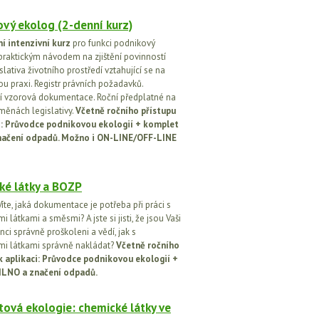
vý ekolog (2-denní kurz)
í intenzivní kurz
pro funkci podnikový
praktickým návodem na zjištění povinností
islativa životního prostředí vztahující se na
u praxi. Registr právních požadavků.
 vzorová dokumentace. Roční předplatné na
změnách legislativy.
Včetně ročního přístupu
ci: Průvodce podnikovou ekologií + komplet
načení odpadů. Možno i ON-LINE/OFF-LINE
ké látky a BOZP
íte, jaká dokumentace je potřeba při práci s
 látkami a směsmi? A jste si jisti, že jsou Vaši
ci správně proškoleni a vědí, jak s
i látkami správně nakládat?
Včetně ročního
k aplikaci: Průvodce podnikovou ekologií +
ILNO a značení odpadů.
ová ekologie: chemické látky ve