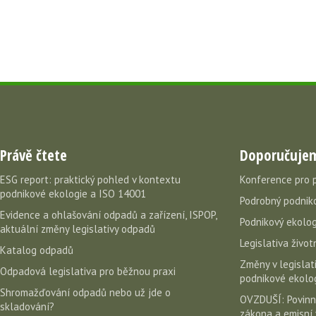
Právě čtete
Doporučuje
ESG report: praktický pohled v kontextu
Konference pro 
podnikové ekologie a ISO 14001
Podrobný podniko
Evidence a ohlašování odpadů a zařízení, ISPOP,
Podnikový ekolog
aktuální změny legislativy odpadů
Legislativa život
Katalog odpadů
Změny v legislati
Odpadová legislativa pro běžnou praxi
podnikové ekolog
Shromažďování odpadů nebo už jde o
OVZDUŠÍ: Povinn
skladování?
zákona a emisní 