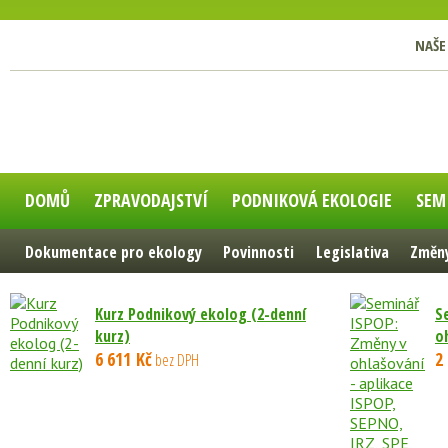
NAŠE
DOMŮ
ZPRAVODAJSTVÍ
PODNIKOVÁ EKOLOGIE
SEM
Dokumentace pro ekology
Povinnosti
Legislativa
Změny
Kurz Podnikový ekolog (2-denní
S
kurz)
oh
6 611 Kč
2
bez DPH