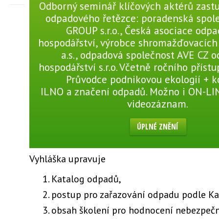
Odborný seminář klíčových aktérů zastu
odpadového řetězce: poradenská spol
GROUP s.r.o., Česká asociace odp
hospodářství, výrobce shromažďovacíc
a.s., odpadová společnost AVE CZ 
hospodářství s.r.o. Včetně ročního přístu
Průvodce podnikovou ekologií + 
ILNO a značení odpadů. Možno i ON-L
videozáznam.
ÚPLNÉ ZNĚNÍ
Vyhláška upravuje
Katalog odpadů,
postup pro zařazování odpadu podle K
obsah školení pro hodnocení nebezpečn