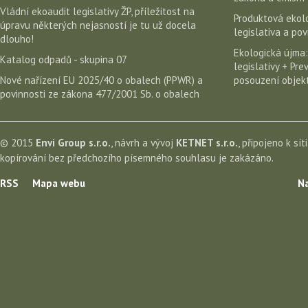
Vládní ekoaudit legislativy ŽP, příležitost na
Produktová ekolo
úpravu některých nejasností je tu už docela
legislativa a po
dlouho!
Ekologická újma:
Katalog odpadů - skupina 07
legislativy + Pr
Nové nařízení EU 2025/40 o obalech (PPWR) a
posouzení objekt
povinnosti ze zákona 477/2001 Sb. o obalech
© 2015
Envi Group s.r.o.
, návrh a vývoj
KETNET s.r.o.
, připojeno k sít
kopírování bez předchozího písemného souhlasu je zakázáno.
RSS
Mapa webu
Na