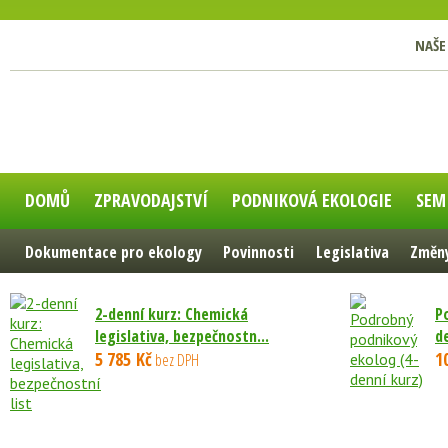
NAŠE
DOMŮ
ZPRAVODAJSTVÍ
PODNIKOVÁ EKOLOGIE
SEM
Dokumentace pro ekology
Povinnosti
Legislativa
Změny
2-denní kurz: Chemická
P
legislativa, bezpečnostn...
d
5 785 Kč
1
bez DPH