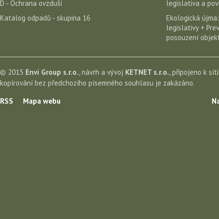
D - Ochrana ovzduší
legislativa a po
Katalog odpadů - skupina 16
Ekologická újma:
legislativy + Pr
posouzení objekt
© 2015
Envi Group s.r.o.
, návrh a vývoj
KETNET s.r.o.
, připojeno k sít
kopírování bez předchozího písemného souhlasu je zakázáno.
RSS
Mapa webu
Na