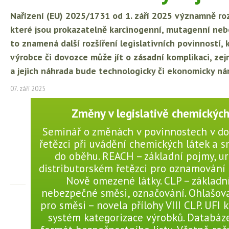
Nařízení (EU) 2025/1731 od 1. září 2025 významně roz
které jsou prokazatelně karcinogenní, mutagenní nebo
to znamená další rozšíření legislativních povinností
výrobce či dovozce může jít o zásadní komplikaci, ze
a jejich náhrada bude technologicky či ekonomicky ná
07. září 2025
Změny v legislativě chemických
Seminář o změnách v povinnostech v d
řetězci při uvádění chemických látek a s
do oběhu. REACH – základní pojmy, urč
distributorském řetězci pro oznamování 
Nově omezené látky. CLP – základn
nebezpečné směsi, označování. Ohlašov
pro směsi – novela přílohy VIII CLP. UFI 
systém kategorizace výrobků. Databáze