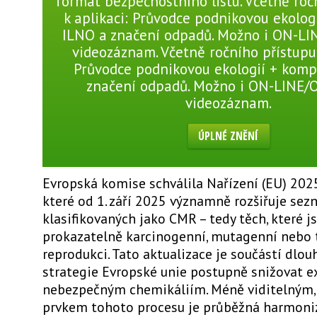
formát bezpečnostního listu. Včetně roč
k aplikaci: Průvodce podnikovou ekolog
ILNO a značení odpadů. Možno i ON-LI
videozáznam. Včetně ročního přístupu 
Průvodce podnikovou ekologií + komp
značení odpadů. Možno i ON-LINE/
videozáznam.
ÚPLNÉ ZNĚNÍ
Evropská komise schválila Nařízení (EU) 202
které od 1. září 2025 významně rozšiřuje sez
klasifikovaných jako CMR – tedy těch, které j
prokazatelně karcinogenní, mutagenní nebo 
reprodukci. Tato aktualizace je součástí dlo
strategie Evropské unie postupně snižovat e
nebezpečným chemikáliím. Méně viditelným,
prvkem tohoto procesu je průběžná harmoniz