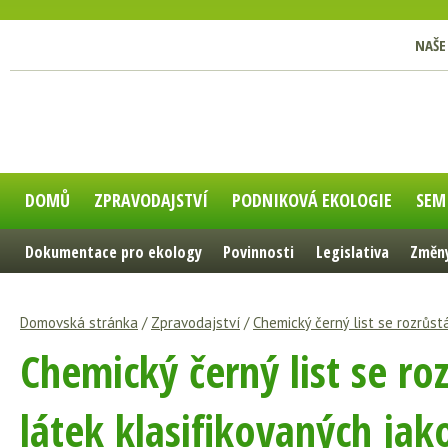
NAŠE
DOMŮ
ZPRAVODAJSTVÍ
PODNIKOVÁ EKOLOGIE
SEM
Dokumentace pro ekology
Povinnosti
Legislativa
Změny
Domovská stránka
/
Zpravodajství
/
Chemický černý list se rozrůst
Chemický černý list se ro
látek klasifikovaných ja