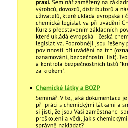
praxi.
Seminář zaměřený na základn
výrobců, dovozců, distributorů a n
uživatelů, které ukládá evropská i 
chemická legislativa při uvádění CH
Kurz s představením základních pov
které ukládá evropská i česká chem
legislativa. Podrobněji jsou řešeny 
povinnosti při uvádění na trh (ozna
oznamování, bezpečnostní list). Tv
a kontrola bezpečnostních listů "kr
za krokem".
Chemické látky a BOZP
Seminář: Víte, jaká dokumentace je
při práci s chemickými látkami a s
si jisti, že jsou Vaši zaměstnanci s
proškoleni a vědí, jak s chemickými
správně nakládat?