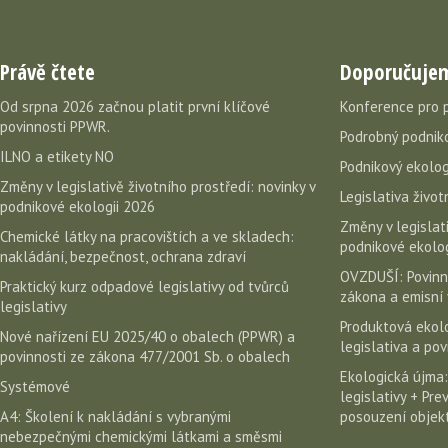
Právě čtete
Doporučuje
Od srpna 2026 začnou platit první klíčové
Konference pro 
povinnosti PPWR.
Podrobný podniko
ILNO a etikety NO
Podnikový ekolog
Změny v legislativě životního prostředí: novinky v
Legislativa život
podnikové ekologii 2026
Změny v legislati
Chemické látky na pracovištích a ve skladech:
podnikové ekolog
nakládání, bezpečnost, ochrana zdraví
OVZDUŠÍ: Povinn
Praktický kurz odpadové legislativy od tvůrců
zákona a emisní 
legislativy
Produktová ekolo
Nové nařízení EU 2025/40 o obalech (PPWR) a
legislativa a po
povinnosti ze zákona 477/2001 Sb. o obalech
Ekologická újma:
Systémové
legislativy + Pr
A4: Školení k nakládání s vybranými
posouzení objekt
nebezpečnými chemickými látkami a směsmi