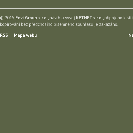
© 2015
Envi Group s.r.o.
, návrh a vývoj
KETNET s.r.o.
, připojeno k sít
kopírování bez předchozího písemného souhlasu je zakázáno.
RSS
Mapa webu
Na