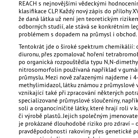
REACH s nejnovějšími vědeckými hodnocení
klasifikace CLP. Každý nový zápis do přílohy X
že daná látka už není jen teoretickým rizike
odborných studií, ale stává se konkrétním le
problémem s dopadem na průmysl i obchod.
Tentokrát jde o široké spektrum chemikálií: 
diuronu, přes zpomalovač hoření tetrabromob
po organická rozpouštědla typu N,N-dimethyl
nitrosomorfolin používaná například v gum
průmyslu. Mezi nově zařazenými najdeme i 4
methylimidazol, látku známou z průmyslové v
vznikající také při zpracování některých potr
specializované průmyslové sloučeniny, napří
soli a organocíničité látky, které hrají roli v 
či výrobě plastů. Jejich společným jmenovat
je prokázané dlouhodobé riziko pro zdraví – 
pravděpodobnosti rakoviny přes genetické p