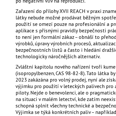
po negativní vliv na reprodukci.
Zařazení do přílohy XVII REACH v praxi zname
látky nebude možné prodávat běžným spotřeb
použití se omezí pouze na profesionální a p
aplikace s přísnými pravidly bezpečnosti prác
to není jen formální zákaz – obnáší to přeho
výrobků, úpravy výrobních procesů, aktualizac
bezpečnostních listů a často i hledání dražš
technologicky náročnějších alternativ.
Zvláštní kapitolu nového nařízení tvoří kum
(isopropylbenzen, CAS 98-82-8). Tato látka by
2023 zakázána pro volný prodej, nyní ale zí
výjimku pro použití v leteckých palivech pro
piloty. Nejde o benevolenci, ale o pragmatick
na situaci v malém letectví, kde zatím neexi
schopná splnit všechny technické a bezpečno
Výjimka se týká konkrétních paliv – například 