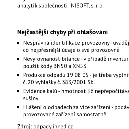
analytik společnosti INISOFT, s. r. o.
Nejčastější chyby při ohlašování
Nesprávná identifikace provozovny - uvádě
co nejpřesnější údaje o své provozovně
Nevyrovnanost bilance - v případě inventur
použít kódy BN50 a XN53
Produkce odpadu 19 08 05 - je třeba vyplnit 
č. 20 vyhlášky č. 383/2001 Sb.
Evidence kalů - hmotnost již nepřepočítáv
sušiny
Hlášení o odpadech za více zařízení - podá
provozované zařízení samostatně
Zdroj: odpady.ihned.cz