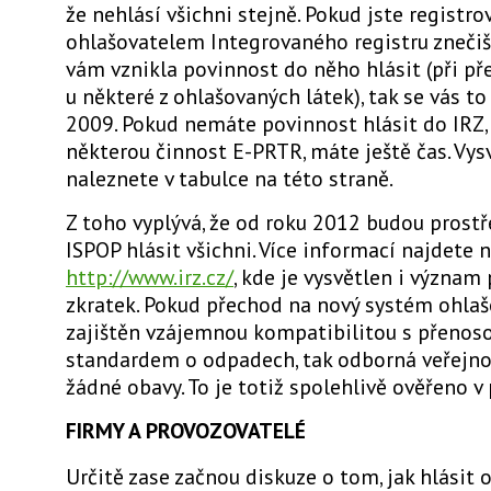
že nehlásí všichni stejně. Pokud jste registr
ohlašovatelem Integrovaného registru znečiš
vám vznikla povinnost do něho hlásit (při př
u některé z ohlašovaných látek), tak se vás to 
2009. Pokud nemáte povinnost hlásit do IRZ,
některou činnost E-PRTR, máte ještě čas. Vys
naleznete v tabulce na této straně.
Z toho vyplývá, že od roku 2012 budou prost
ISPOP hlásit všichni. Více informací najdete 
http://www.irz.cz/
, kde je vysvětlen i význam
zkratek. Pokud přechod na nový systém ohla
zajištěn vzájemnou kompatibilitou s přeno
standardem o odpadech, tak odborná veřejn
žádné obavy. To je totiž spolehlivě ověřeno v 
FIRMY A PROVOZOVATELÉ
Určitě zase začnou diskuze o tom, jak hlásit 