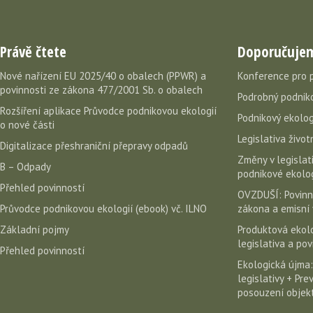
Právě čtete
Doporučuje
Nové nařízení EU 2025/40 o obalech (PPWR) a
Konference pro 
povinnosti ze zákona 477/2001 Sb. o obalech
Podrobný podniko
Rozšíření aplikace Průvodce podnikovou ekologií
Podnikový ekolog
o nové části
Legislativa život
Digitalizace přeshraniční přepravy odpadů
Změny v legislati
B – Odpady
podnikové ekolog
Přehled povinností
OVZDUŠÍ: Povinn
Průvodce podnikovou ekologií (ebook) vč. ILNO
zákona a emisní 
Základní pojmy
Produktová ekolo
legislativa a po
Přehled povinností
Ekologická újma:
legislativy + Pr
posouzení objekt