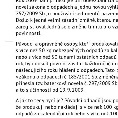
Rok 2009 nám přinesl (ke dni odevzdání toh
novel zákona o odpadech a jednu novou vyhlá
257/2009 Sb., o používání sedimentů na zem
Došlo k jedné velmi zásadní změně, kterou n
zaregistroval. Jedná se o změnu limitu pro vz
povinnosti.
Původci a oprávněné osoby, kteří produkoval
s více než 50 kg nebezpečných odpadů za kal
nebo s více než 50 tunami ostatních odpadů 
rok, byli dosud povinni zasílat každoročně do
následujícího roku hlášení o odpadech. Tato 
v zákonu o odpadech č. 185/2001 Sb. změněn
přinesla tzv. baterková novela č. 297/2009 Sb.
a to s účinností od 19. 9. 2009.
A jak to tedy nyní je? Původci odpadů jsou po
že produkují nebo nakládají s více než 100 
odpadů za kalendářní rok nebo s více než 10