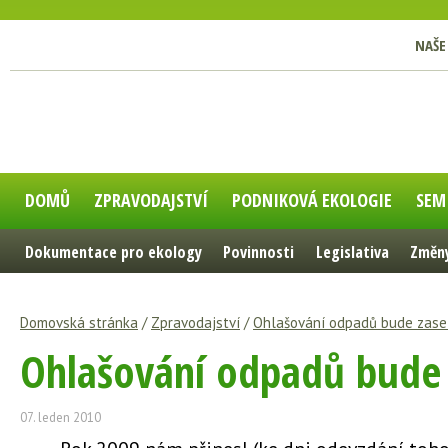
NAŠE
DOMŮ
ZPRAVODAJSTVÍ
PODNIKOVÁ EKOLOGIE
SEM
Dokumentace pro ekology
Povinnosti
Legislativa
Změny
Domovská stránka
/
Zpravodajství
/
Ohlašování odpadů bude zase 
Ohlašování odpadů bude 
07. leden 2010