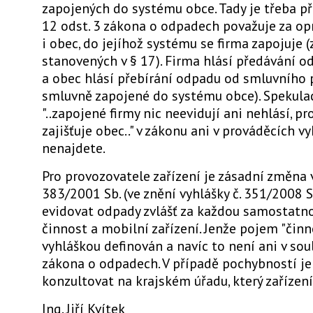
zapojených do systému obce. Tady je třeba p
12 odst. 3 zákona o odpadech považuje za o
i obec, do jejíhož systému se firma zapojuje
stanovených v § 17). Firma hlásí předávání o
a obec hlásí přebírání odpadu od smluvního p
smluvně zapojené do systému obce). Spekula
"..zapojené firmy nic neevidují ani nehlásí, pr
zajišťuje obec.." v zákonu ani v prováděcích v
nenajdete.
Pro provozovatele zařízení je zásadní změna v
383/2001 Sb. (ve znění vyhlášky č. 351/2008 S
evidovat odpady zvlášť za každou samostatn
činnost a mobilní zařízení. Jenže pojem "činn
vyhláškou definován a navíc to není ani v sou
zákona o odpadech. V případě pochybností je
konzultovat na krajském úřadu, který zařízení
Ing. Jiří Kvítek