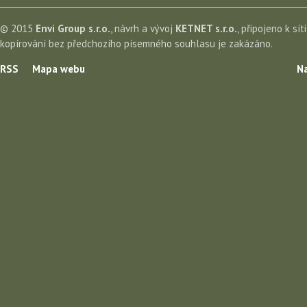
© 2015
Envi Group s.r.o.
, návrh a vývoj
KETNET s.r.o.
, připojeno k sít
kopírování bez předchozího písemného souhlasu je zakázáno.
RSS
Mapa webu
Na