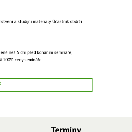
stvení a studijní materiály. Účastník obdrží
méně než 5 dní před konáním semináře,
ši 100% ceny semináře.
e
Termíny