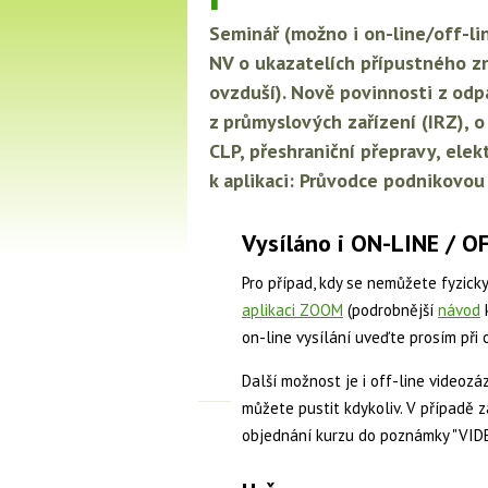
Seminář
(možno i on-line/off-li
NV o ukazatelích přípustného z
ovzduší). Nově povinnosti z odp
z průmyslových zařízení (IRZ), 
CLP, přeshraniční přepravy, elek
k aplikaci: Průvodce podnikovo
Vysíláno i ON-LINE / 
Pro případ, kdy se nemůžete fyzicky
aplikaci ZOOM
(podrobnější
návod
k
on-line vysílání uveďte prosím při
Další možnost je i off-line videozá
můžete pustit kdykoliv. V případě 
objednání kurzu do poznámky "VI