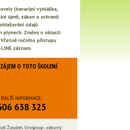
vely (havarijní vyhláška,
cké újmě, zákon o ochraně
 ohlašování údajů
h plynech. Změny o oblasti
.
Včetně ročního přístupu
F-LINE záznam.
ZÁJEM O TOTO ŠKOLENÍ
DALŠÍ INFORMACE:
606 638 325
ukáš Žaludek, Envigroup; odborný