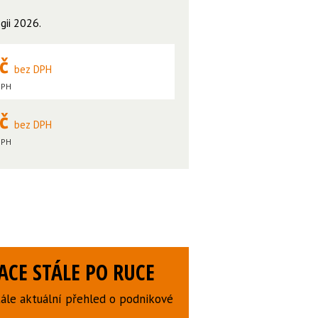
ogii 2026
.
Kč
bez DPH
DPH
Kč
bez DPH
DPH
CE STÁLE PO RUCE
ále aktuální přehled o podnikové