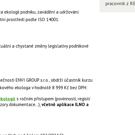
pracovník z R
a ekologii podniku, zavádění a udržování
ní prostředí podle ISO 14001.
tuální a chystané změny legislativy podnikové
ečnosti ENVI GROUP s.r.o., obdrží účastník kurzu
ikového ekologa v hodnotě 8 999 Kč bez DPH:
kologií
s ročním přístupem (povinnosti, registr
zory dokumentace...),
včetně aplikace ILNO a