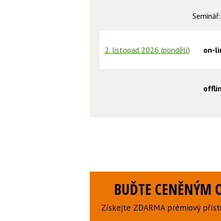
Seminář
2. listopad 2026 (pondělí)
on-l
offl
BUĎTE CENĚNÝM O
Získejte ZDARMA prémiový přístu