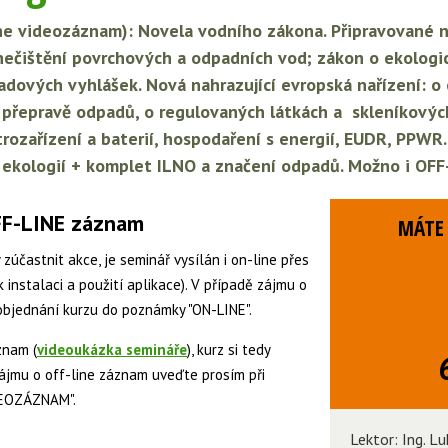
ne videozáznam): Novela vodního zákona. Připravované no
nečištění povrchových a odpadních vod; zákon o ekologi
adových vyhlášek. Nová nahrazující evropská nařízení: o
o přepravě odpadů, o regulovaných látkách a skleníkovýc
trozařízení a baterií, hospodaření s energií, EUDR, PPWR
u ekologií + komplet ILNO a značení odpadů. Možno i OF
OFF-LINE záznam
MÁTE 
 zúčastnit akce, je seminář vysílán i on-line přes
 instalaci a použití aplikace). V případě zájmu o
 objednání kurzu do poznámky "ON-LINE".
znam (
videoukázka semináře
), kurz si tedy
zájmu o off-line záznam uveďte prosím při
DEOZÁZNAM".
Lektor: Ing. L