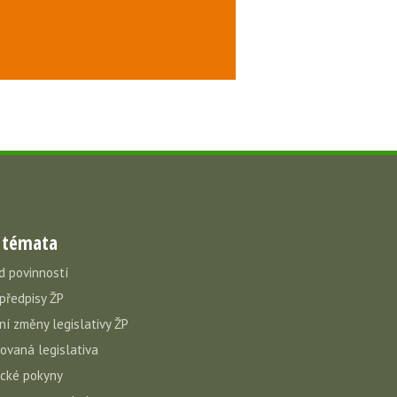
 témata
d povinností
 předpisy ŽP
ní změny legislativy ŽP
vovaná legislativa
cké pokyny