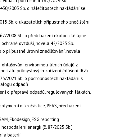
 o vodách pod číslem 182/2024 Sb.
 450/2005 Sb. o náležitostech nakládání se
015 Sb. o ukazatelích přípustného znečištění
167/2008 Sb. o předcházení ekologické újmě
 ochraně ovzduší, novela 42/2025 Sb.
 o přípustné úrovni znečišťování, novela
o ohlašování environmetnálních údajů z
 portálu průmyslových zařízení (hlášení IRZ)
 273/2021 Sb. o podrobnostech nakládání s
atalogu odpadů
ení o přepravě odpadů, regulovaných látkách,
 polymerní mikročástice, PFAS, přecházení
BAM, Ekodesign, ESG reporting
 hospodaření energií (č. 87/2025 Sb.)
í a baterií.