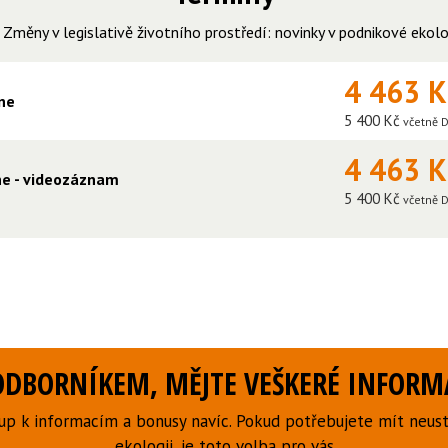
:
Změny v legislativě životního prostředí: novinky v podnikové ekol
4 463 
ine
5 400 Kč
včetně 
4 463 
ine - videozáznam
5 400 Kč
včetně 
DBORNÍKEM, MĚJTE VEŠKERÉ INFORMA
p k informacím a bonusy navíc. Pokud potřebujete mít neust
ekologii, je toto volba pro vás