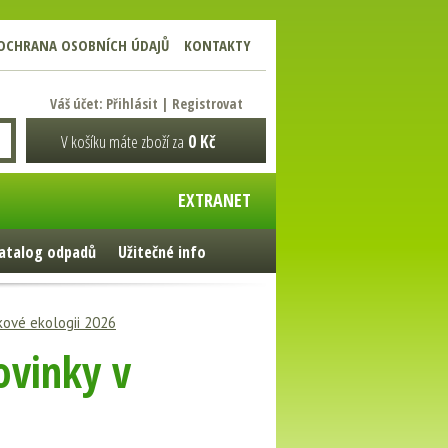
OCHRANA OSOBNÍCH ÚDAJŮ
KONTAKTY
Váš účet:
Přihlásit
|
Registrovat
V košíku máte zboží za
0 Kč
EXTRANET
atalog odpadů
Užitečné info
ikové ekologii 2026
ovinky v