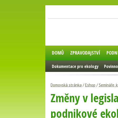
DOMŮ
ZPRAVODAJSTVÍ
PODN
Dokumentace pro ekology
Povinno
Domovská stránka
/
Eshop
/
Semináře, k
Změny v legisla
podnikové ekol