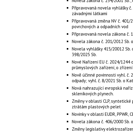
Novela zákona č. 254/2001 Sb.,
Připravovaná novela vyhlášky č.
závadnými látkami
Připravovaná změna NV č. 401/2
povrchových a odpadních vod
Připravovaná novela zákona č. 
Novela zákona č. 201/2012 Sb. o
Novela vyhlášky 415/20012 Sb. o
398/2025 Sb.
Nové Nařízení EU č. 2024/1244 
průmyslových zařízení, o zřízení
Nově účinné povinnosti vyhl. č.
odpady; vyhl. č. 8/2021 Sb. o K
Nová nahrazující evropská naříz
skleníkových plynech.
Změny v oblasti CLP, syntetické
ztrátám plastových pelet
Novinky v oblasti EUDR, PPWR, C
Novela zákona č. 406/2000 Sb. o
Změny legislativy elektrozařízen