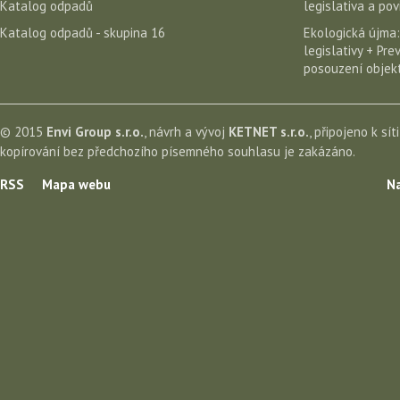
Katalog odpadů
legislativa a po
Katalog odpadů - skupina 16
Ekologická újma:
legislativy + Pr
posouzení objekt
© 2015
Envi Group s.r.o.
, návrh a vývoj
KETNET s.r.o.
, připojeno k sít
kopírování bez předchozího písemného souhlasu je zakázáno.
RSS
Mapa webu
Na