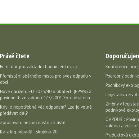
Právě čtete
Doporučuje
Formulář pro základní hodnocení rizika
Konference pro 
Přemístění sběrného místa pro svoz odpadu v
Podrobný podniko
obci
Podnikový ekolog
Nové nařízení EU 2025/40 o obalech (PPWR) a
Legislativa život
povinnosti ze zákona 477/2001 Sb. o obalech
Změny v legislati
Kdy je nepotřebná věc odpadem? Lze je volně
podnikové ekolog
předávat dál?
OVZDUŠÍ: Povinn
Zpracování bezpečnostních listů
zákona a emisní 
Katalog odpadů - skupina 20
Produktová ekolo