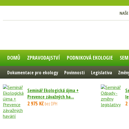
NAŠE
DOMŮ
ZPRAVODAJSTVÍ
PODNIKOVÁ EKOLOGIE
SEM
Dokumentace pro ekology
Povinnosti
Legislativa
Změny
Seminář Ekologická újma +
S
Prevence závažných ha...
le
2 975 Kč
2
bez DPH