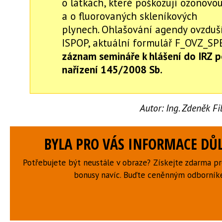
o látkách, které poškozují ozonovou
a o fluorovaných skleníkových
plynech. Ohlašování agendy ovzduší
ISPOP, aktuální formulář F_OVZ_SP
záznam semináře k hlášení do IRZ p
nařízení 145/2008 Sb.
Autor:
Ing. Zdeněk F
BYLA PRO VÁS INFORMACE DŮL
Potřebujete být neustále v obraze? Získejte zdarma p
bonusy navíc. Buďte ceněnným odborní