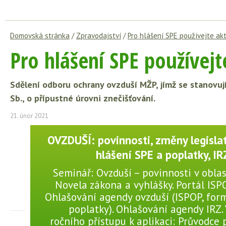
Domovská stránka
/
Zpravodajství
/
Pro hlášení SPE používejte akt
Pro hlášení SPE používejt
Sdělení odboru ochrany ovzduší MŽP, jímž se stanovují
Sb., o přípustné úrovni znečišťování.
21. únor 2021
OVZDUŠÍ: povinnosti, změny legislat
hlášení SPE a poplatky, IR
Seminář: Ovzduší – povinnosti v oblas
Novela zákona a vyhlášky. Portál ISP
Ohlašování agendy ovzduší (ISPOP, for
poplatky). Ohlašování agendy IRZ.
ročního přístupu k aplikaci: Průvodce