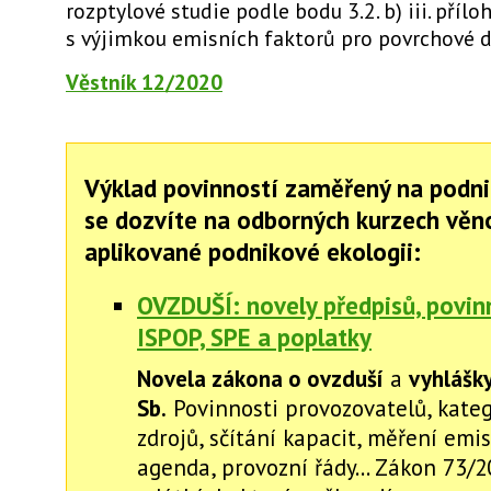
rozptylové studie podle bodu 3.2. b) iii. příloh
s výjimkou emisních faktorů pro povrchové do
Věstník 12/2020
Výklad povinností zaměřený na podni
se dozvíte na odborných kurzech vě
aplikované podnikové ekologii:
OVZDUŠÍ: novely předpisů, povinn
ISPOP, SPE a poplatky
Novela zákona o ovzduší
a
vyhlášk
Sb.
Povinnosti provozovatelů, kate
zdrojů, sčítání kapacit, měření emis
agenda, provozní řády... Zákon 73/2