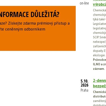
on-line
výrobc
Chemická l
INFORMACE DŮLEŽITÁ?
chemickýc
týká také
aze? Získejte zdarma prémiový přístup a
Legislati
legislati
uďte ceněnným odborníkem
chemickýc
SCIP. Smě
nebezpečn
zařízeníc
dopady. E
ekologie.
Průvodce
ILNO a z
záznam.
2-denní
5.10.
2026
bezpečn
Praha
Chemická 
distribut
zaměřený 
distributo