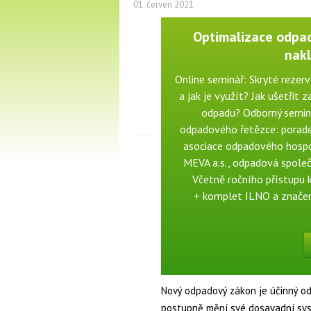
01. červen 2021
Optimalizace odpad
nakl
Online seminář: Skryté rezer
a jak je využít? Jak ušetři
odpadu? Odborný seminá
odpadového řetězce: porade
asociace odpadového hospo
MEVA a.s., odpadová společ
Včetně ročního přístupu k
+ komplet ILNO a znače
Nový odpadový zákon je účinný od 
postupně mění své dosavadní sys