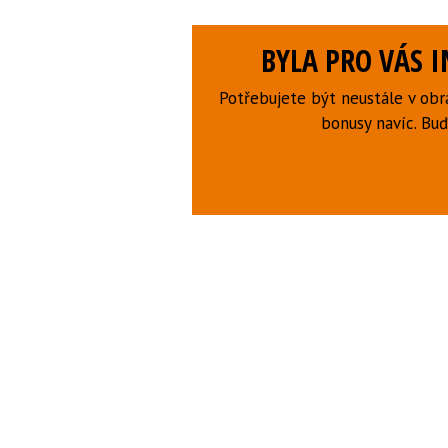
BYLA PRO VÁS 
Potřebujete být neustále v obr
bonusy navíc. B