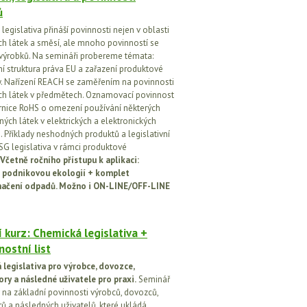
ů
egislativa přináší povinnosti nejen v oblasti
h látek a směsí, ale mnoho povinností se
 výrobků. Na semináři probereme témata:
vní struktura práva EU a zařazení produktové
vy. Nařízení REACH se zaměřením na povinnosti
h látek v předmětech. Oznamovací povinnost
rnice RoHS o omezení používání některých
ých látek v elektrických a elektronických
h. Příklady neshodných produktů a legislativní
SG legislativa v rámci produktové
Včetně ročního přístupu k aplikaci:
 podnikovou ekologií + komplet
načení odpadů. Možno i ON-LINE/OFF-LINE
 kurz: Chemická legislativa +
ostní list
legislativa pro výrobce, dovozce,
ory a následné uživatele pro praxi.
Seminář
na základní povinnosti výrobců, dovozců,
rů a následných uživatelů, které ukládá