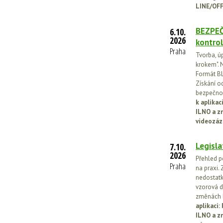
LINE/OFF
BEZPEČ
6.10.
2026
kontrol
Praha
Tvorba, ú
krokem". N
Formát BL
Získání o
bezpečnos
k aplika
ILNO a z
videozáz
Legisla
7.10.
2026
Přehled p
Praha
na praxi. 
nedostatk
vzorová d
změnách l
aplikaci
ILNO a z