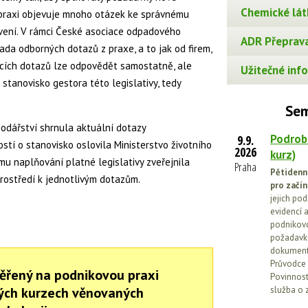
Chemické lát
v praxi objevuje mnoho otázek ke správnému
vení. V rámci České asociace odpadového
ADR Přeprava
ada odborných dotazů z praxe, a to jak od firem,
jících dotazů lze odpovědět samostatně, ale
Užitečné info
stanovisko gestora této legislativy, tedy
Sem
dářství shrnula aktuální dotazy
Podrob
9.9.
tí o stanovisko oslovila Ministerstvo životního
2026
kurz)
ému naplňování platné legislativy zveřejnila
Praha
Pětidenn
prostředí k jednotlivým dotazům.
pro začín
jejich po
evidencí a
podnikovo
požadavků
dokumenta
Průvodce 
ěřený na podnikovou praxi
Povinnosti
ných kurzech věnovaných
služba o 