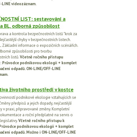
-LINE videozáznam.
NOSTNÍ LIST: sestavování a
a BL, odborná způsobilost
prava a kontrola bezpečnostních listů "krok za
ejčastější chyby v bezpečnostních listech.
. Základní informace o expozičních scénářích.
dborné způsobilosti pro tvorbu
tních listů.
Včetně ročního přístupu
ci: Průvodce podnikovou ekologií + komplet
načení odpadů. ON-LINE/OFF-LINE
nam.
tiva životního prostředí v kostce
ovinností podnikové ekologie vztahujících se
Změny předpisů a jejich dopady, nejčastější
y v praxi, připravované změny. Kompletní
okumentace a roční předplatné na servis o
egislativy.
Včetně ročního přístupu k
: Průvodce podnikovou ekologií + komplet
načení odpadů. Možno i ON-LINE/OFF-LINE