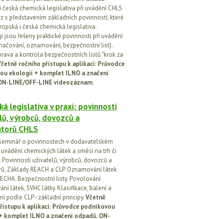
i česká chemická legislativa při uvádění CHLS
rz s představením základních povinností, které
ropská i česká chemická legislativa.
i jsou řešeny praktické povinnosti při uvádění
značování, oznamování, bezpečnostní list).
prava a kontrola bezpečnostních listů "krok za
četně ročního přístupu k aplikaci: Průvodce
ou ekologií + komplet ILNO a značení
ON-LINE/OFF-LINE videozáznam.
á legislativa v praxi: povinnosti
lů, výrobců, dovozců a
utorů CHLS
seminář o povinnostech v dodavatelském
i uvádění chemických látek a směsí na trh či
 Povinnosti uživatelů, výrobců, dovozců a
orů. Základy REACH a CLP. Oznamování látek
ECHA. Bezpečnostní listy. Povolování
í látek, SVHC látky. Klasifikace, balení a
í podle CLP - základní principy.
Včetně
řístupu k aplikaci: Průvodce podnikovou
 + komplet ILNO a značení odpadů. ON-