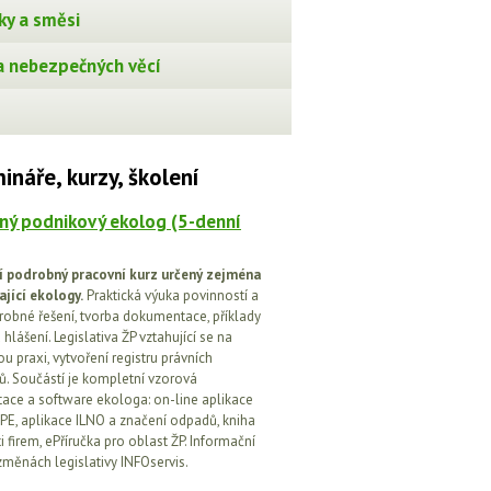
ky a směsi
 nebezpečných věcí
ináře, kurzy, školení
ný podnikový ekolog (5-denní
í podrobný pracovní kurz určený zejména
ající ekology.
Praktická výuka povinností a
drobné řešení, tvorba dokumentace, příklady
 hlášení. Legislativa ŽP vztahující se na
u praxi, vytvoření registru právních
. Součástí je kompletní vzorová
ce a software ekologa: on-line aplikace
PE, aplikace ILNO a značení odpadů, kniha
 firem, ePříručka pro oblast ŽP. Informační
změnách legislativy INFOservis.