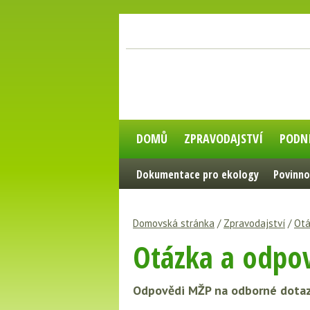
DOMŮ
ZPRAVODAJSTVÍ
PODN
Dokumentace pro ekology
Povinno
Domovská stránka
/
Zpravodajství
/
Otá
Otázka a odpov
Odpovědi MŽP na odborné dotaz