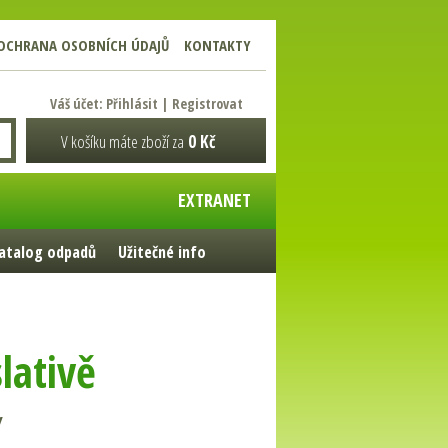
OCHRANA OSOBNÍCH ÚDAJŮ
KONTAKTY
Váš účet:
Přihlásit
|
Registrovat
V košíku máte zboží za
0 Kč
EXTRANET
atalog odpadů
Užitečné info
lativě
y