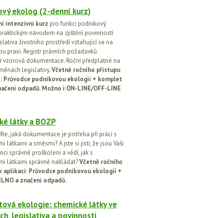
vý ekolog (2-denní kurz)
í intenzivní kurz
pro funkci podnikový
praktickým návodem na zjištění povinností
islativa životního prostředí vztahující se na
u praxi. Registr právních požadavků.
 vzorová dokumentace. Roční předplatné na
změnách legislativy.
Včetně ročního přístupu
ci: Průvodce podnikovou ekologií + komplet
načení odpadů. Možno i ON-LINE/OFF-LINE
ké látky a BOZP
íte, jaká dokumentace je potřeba při práci s
 látkami a směsmi? A jste si jisti, že jsou Vaši
ci správně proškoleni a vědí, jak s
i látkami správně nakládat?
Včetně ročního
k aplikaci: Průvodce podnikovou ekologií +
ILNO a značení odpadů.
ová ekologie: chemické látky ve
ch, legislativa a povinnosti