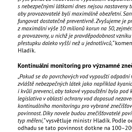
s nebezpečnými látkami dnes nejsou nastaveny t
aby provozovatelé byli maximálně obezřetní. Sa
fungovat dostatečně preventivně. Zvyšujeme je p
z maximální výše 10 milionů korun na 50, zejmé
a provozovny, u nichž je pravděpodobnost vznik
přestupku daleko vyšší než u jednotlivců,“
koment
Hladík.
Kontinuální monitoring pro významné zne
„Pokud se do povrchových vod vypouští odpadní
zvláště nebezpečných látek jako například kyanid
i kvůli prevenci, aby takové vypouštění bylo pod 
legislativa v oblasti ochrany vod doposud nezav
kontinuálního monitoringu pro vybrané znečišťov
povinnost. Díky novele budou znečišťovatelé povi
typ měření,“
vysvětluje ministr Hladík. Podle 
odhadu se tato povinnost dotkne na 100–200