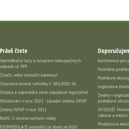
Právě čtete
Doporučuje
Identifikační listy a označení nebezpečných
Konference pro 
odpadů vč. PPE
Podrobný podniko
Značit, nebo neznačit kamiony?
Podnikový ekolog
Chystaná novela vyhlášky č. 383/2001 Sb.
Legislativa život
Otázka a odpovědi k nové odpadové legislativě
Změny v legislati
Ohlašování v roce 2022 - zásadní změna ISPOP
podnikové ekolog
Změny ISPOP v roce 2011
OVZDUŠÍ: Povinn
zákona a emisní 
RoHS: 3. novela nařízení vlády
Produktová ekolo
EKOMODULACE poplatků za obaly se blíží