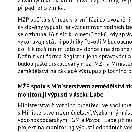
závadných látek, které havárii způsobily, resp.
případného viníka.
MŽP počítá s tím, že v první fázi zprovoznění
evidovány výpusti na významných vodních toc
se o zhruba 16 tisíc kilometrů toků, kdy sprá
vykonávají státní podniky Povodí. V budoucno
dojít k rozšířením této evidence i na drobné 
Definitivní forma Registru, jeho spravování a 
budou ještě diskutovány mezi MŽP a Ministe
zemědělství na základě výstupu z pilotního p
MŽP spolu s Ministerstvem zemědělství z
monitorují výpusti v úseku Labe
Ministerstvo životního prostředí ve spoluprá
s Ministerstvem zemědělství, Výzkumným ú
vodohospodářským TGM a Povodí Labe již real
projekt na monitoring výpustí odpadních vod