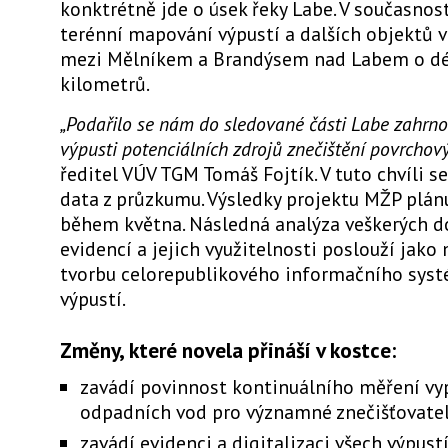
konktrétně jde o úsek řeky Labe. V současnos
terénní mapování výpustí a dalších objektů 
mezi Mělníkem a Brandýsem nad Labem o dé
kilometrů.
„Podařilo se nám do sledované části Labe zahrno
výpusti potenciálních zdrojů znečištění povrchov
ředitel VÚV TGM Tomáš Fojtík. V tuto chvíli s
data z průzkumu. Výsledky projektu MŽP plán
během května. Následná analýza veškerých 
evidencí a jejich využitelnosti poslouží jako
tvorbu celorepublikového informačního syst
výpustí.
Změny, které novela přináší v kostce:
zavádí povinnost kontinuálního měření v
odpadních vod pro významné znečišťovate
zavádí evidenci a digitalizaci všech výpust