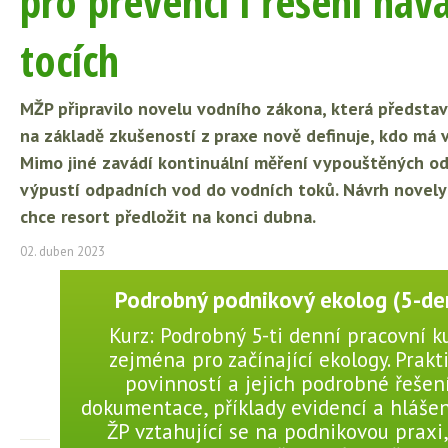
pro prevenci i řešení hav
tocích
MŽP připravilo novelu vodního zákona, která představu
na základě zkušeností z praxe nově definuje, kdo má v
Mimo jiné zavádí kontinuální měření vypouštěných odp
výpustí odpadních vod do vodních toků. Návrh novely 
chce resort předložit na konci dubna.
02. duben 2023
Podrobný podnikový ekolog (5-den
Kurz: Podrobný 5-ti denní pracovní k
zejména pro začínající ekology. Prakt
povinností a jejich podrobné řešení
dokumentace, příklady evidencí a hlášení
ŽP vztahující se na podnikovou praxi,