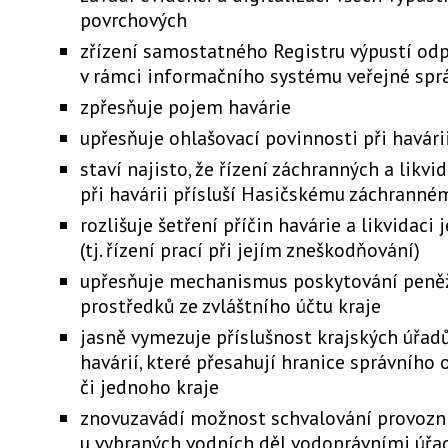
povrchových
zřízení samostatného Registru výpustí od
v rámci informačního systému veřejné spr
zpřesňuje pojem havárie
upřesňuje ohlašovací povinnosti při havári
staví najisto, že řízení záchranných a likvi
při havárii přísluší Hasičskému záchranné
rozlišuje šetření příčin havárie a likvidaci 
(tj. řízení prací při jejím zneškodňování)
upřesňuje mechanismus poskytování peně
prostředků ze zvláštního účtu kraje
jasně vymezuje příslušnost krajských úřadů
havárií, které přesahují hranice správního
či jednoho kraje
znovuzavádí možnost schvalování provozn
u vybraných vodních děl vodoprávními úřa