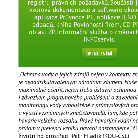
registru právních požadavků. Součástí 
vzorová dokumentace a software ekolo
aplikace Průvodce PE, aplikace ILNO
odpadů, kniha Povinnosti firem, CD P
oblast ŽP. Informační služba o změnách
INFOservis.
ÚPLNÉ ZNĚNÍ
„Ochrana vody a jejích zdrojů nejen v kontextu z
je neoddiskutovatelným národním zájmem. Naše v
maximálně ošetřit, nejen třeba ústavní ochranou 
i závazkem programového prohlášení o zavedení
monitoringu vody vypouštěné z průmyslových pr
u výustí významných znečišťovatelů. Tam, kde pot
havárie velkého rozsahu. Právě havarijní vodní n
průlom v prevenci vzniku havárií nastavujeme,"
ř
životního prostředí Petr Hladík (KDU-ČSL).