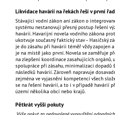
Likvidace havárií na řekách řeší v první řa
Stávající vodní zákon ani zákon o integrov
systému nestanovují přesný postup řešení v
havárií. Havarijní novela vodního zákona prot
ukotvuje současný faktický stav – Hasičský z
je do zásahu při havárii téměř vždy zapojen a
je na místě jako první. Novela se zaměřuje p
na zlepšení koordinace zasahujících orgánů, 
spolupráce při zásahu, minimalizaci dopadů 
následků havárií. Zároveň napravuje dosavadn
zejména ve vyjasnění kompetencí všech slože
se na řešení havárií, a to i v případě havárií 
území několika obcí nebo krajů.
Pětkrát vyšší pokuty
„Výše pokut za nedovolené vypouštění odpadních