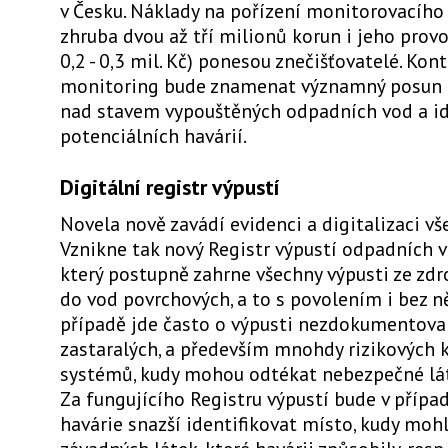
v Česku. Náklady na pořízení monitorovacího z
zhruba dvou až tří milionů korun i jeho provo
0,2 - 0,3 mil. Kč) ponesou znečišťovatelé. Kon
monitoring bude znamenat významný posun 
nad stavem vypouštěných odpadních vod a id
potenciálních havárií.
Digitální registr výpustí
Novela nově zavádí evidenci a digitalizaci vš
Vznikne tak nový Registr výpustí odpadních v
který postupně zahrne všechny výpusti ze zdr
do vod povrchových, a to s povolením i bez n
případě jde často o výpusti nezdokumentova
zastaralých, a především mnohdy rizikových 
systémů, kudy mohou odtékat nebezpečné lát
Za fungujícího Registru výpustí bude v přípa
havárie snazší identifikovat místo, kudy mohl