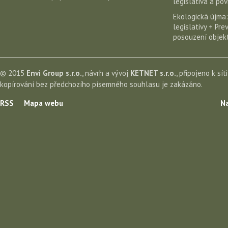
legislativa a po
Ekologická újma:
legislativy + Pr
posouzení objekt
© 2015
Envi Group s.r.o.
, návrh a vývoj
KETNET s.r.o.
, připojeno k sít
kopírování bez předchozího písemného souhlasu je zakázáno.
RSS
Mapa webu
Na