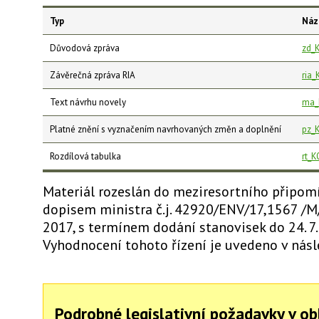
Typ
Náz
Důvodová zpráva
zd_
Závěrečná zpráva RIA
ria
Text návrhu novely
ma_
Platné znění s vyznačením navrhovaných změn a doplnění
pz_
Rozdílová tabulka
rt_
Materiál rozeslán do meziresortního připom
dopisem ministra č.j. 42920/ENV/17,1567 /M/
2017, s termínem dodání stanovisek do 24. 7.
Vyhodnocení tohoto řízení je uvedeno v násle
Podrobné legislativní požadavky v ob