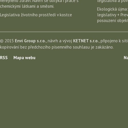
veřejného zdraví. Návrh se dotýká i práce s
legislativa a po
chemickými látkami a směsmi.
Ekologická újma:
Legislativa životního prostředí v kostce
legislativy + Pr
posouzení objekt
© 2015
Envi Group s.r.o.
, návrh a vývoj
KETNET s.r.o.
, připojeno k sít
kopírování bez předchozího písemného souhlasu je zakázáno.
RSS
Mapa webu
Na