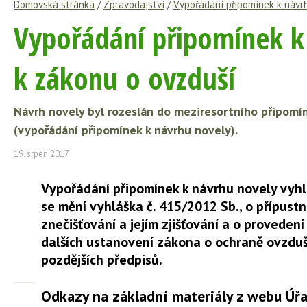
Domovská stránka
/
Zpravodajství
/
Vypořádání připomínek k návrh
Vypořádání připomínek k
k zákonu o ovzduší
Návrh novely byl rozeslán do meziresortního připomí
(vypořádání připomínek k návrhu novely).
19. srpen 2017
Vypořádání připomínek k návrhu novely vyhl
se mění vyhláška č. 415/2012 Sb., o přípustn
znečišťování a jejím zjišťování a o proveden
dalších ustanovení zákona o ochraně ovzduší
pozdějších předpisů.
Odkazy na základní materiály z webu Úřa