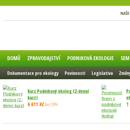
NAŠE
DOMŮ
ZPRAVODAJSTVÍ
PODNIKOVÁ EKOLOGIE
SEM
Dokumentace pro ekology
Povinnosti
Legislativa
Změny
Kurz Podnikový ekolog (2-denní
P
kurz)
e
6 611 Kč
1
bez DPH