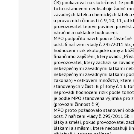
ČR) poukazoval na skutečnost, že podl
toto ustanovení neobsahuje žádné mn
závadných látek a chemických látek a
u provozních činností č. 9, 10, 11, od k
provozovatel teprve povinen provést 
náročné a nákladné hodnocení.
MPO podpořilo návrh pouze částečně. 
odst. 6 nařízení vlády č. 295/2011 Sb.
hodnocení rizik ekologické újmy a bli
finančního zajištění, který uvádí: „Přís
provozovatel, který zachází se závadn
nebezpečnými závadnými látkami nebo
nebezpečnými závadnými látkami pod
zákona3) v celkovém množství, které 
stanovených v části B přílohy č. 1 k t
neprovádí hodnocení rizik podle tohot
je podle MPO stanovena výjimka pro z
(provozní činnost č. 9).
MPO proto požadovalo stanovení obdo
odst. 7 nařízení vlády č. 295/2011 Sb. 
látky a směsi, pokud provozovatel za
látkami a směsmi, které nedosahují lim
přílohy č. 1 tohoto nařízení.