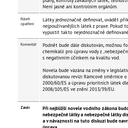
plány, kontroly závadných látek, těsnostn
Není jasné ani kontrolním orgánům.
Návrh
Látky jednoznačně definovat, uvádět pří
opatření
nejpoužívanějších látek z praxe. Pokud t
vypustit takto nejednoznačně definované 
Komentář
Podnět bude dále diskutován, možnou fo
chemikálií pro úpravu vody z „nebezpečn
s negativním účinkem na kvalitu vod.
Novela bude vázána na změny v legislati
diskutovanou revizi Rámcové směrnice o
2000/60/ES a úpravu prioritních látek dl
2008/105/ES ve znění 2013/39/EU.
Závěr
Při nejbližší novele vodního zákona budo
nebezpečné látky a nebezpečné látky di
a v návaznosti na tuto diskuzi bude navr
úprava.