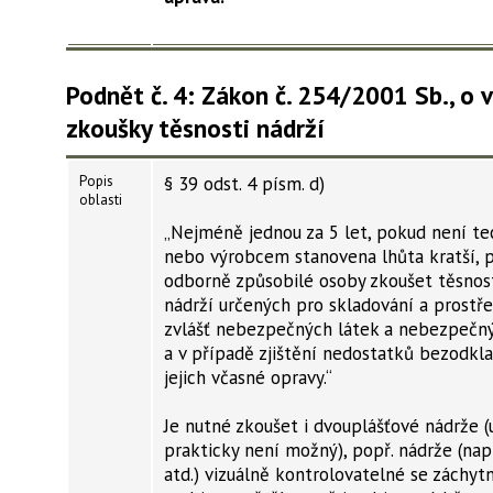
Podnět č. 4: Zákon č. 254/2001 Sb., o 
zkoušky těsnosti nádrží
Popis
§ 39 odst. 4 písm. d)
oblasti
„Nejméně jednou za 5 let, pokud není t
nebo výrobcem stanovena lhůta kratší, 
odborně způsobilé osoby zkoušet těsnos
nádrží určených pro skladování a prostř
zvlášť nebezpečných látek a nebezpečn
a v případě zjištění nedostatků bezodkl
jejich včasné opravy.“
Je nutné zkoušet i dvouplášťové nádrže (
prakticky není možný), popř. nádrže (nap
atd.) vizuálně kontrolovatelné se záchyt