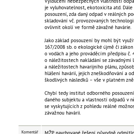
Vyloučení nebezpečných vlastností odpa
je vyluhovatelnost, ekotoxicita atd. Dál
posouzení, zda daný odpad v reálných p
skladování vč. provozovaných technolog
ovlivnit okolí ve formě závažné havárie.
Jako základ posouzení by mohl být využit
167/2008 sb. o ekologické újmě či zákon 
o vodách a jeho prováděcím předpisu č. 
o náležitostech nakládání se závadnými 
a náležitostech havarijního plánu, způso
hlášení havárií, jejich zneškodňování a od
škodlivých následků – vše v platném zně
Chybí tedy institut odborného posouze
daného subjektu a vlastností odpadů v 
se vyskytujících z pohledu reálné možnos
závažnou havárii.
Komentář
MŽP navrhované řešení původně odmítlo