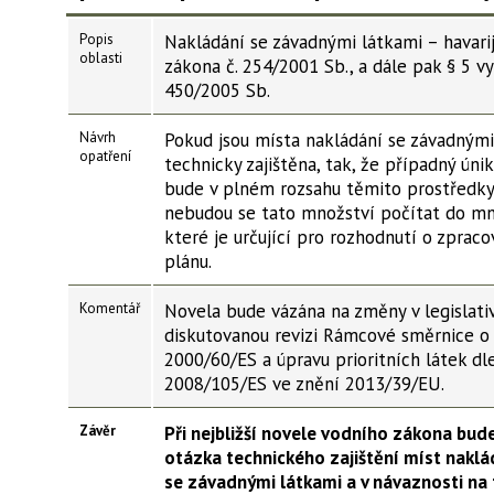
Popis
Nakládání se závadnými látkami – havarij
oblasti
zákona č. 254/2001 Sb., a dále pak § 5 vy
450/2005 Sb.
Návrh
Pokud jsou místa nakládání se závadnými
opatření
technicky zajištěna, tak, že případný úni
bude v plném rozsahu těmito prostředky
nebudou se tato množství počítat do mn
které je určující pro rozhodnutí o zpraco
plánu.
Komentář
Novela bude vázána na změny v legislati
diskutovanou revizi Rámcové směrnice o
2000/60/ES a úpravu prioritních látek dl
2008/105/ES ve znění 2013/39/EU.
Závěr
Při nejbližší novele vodního zákona bud
otázka technického zajištění míst naklá
se závadnými
látkami a v návaznosti na 