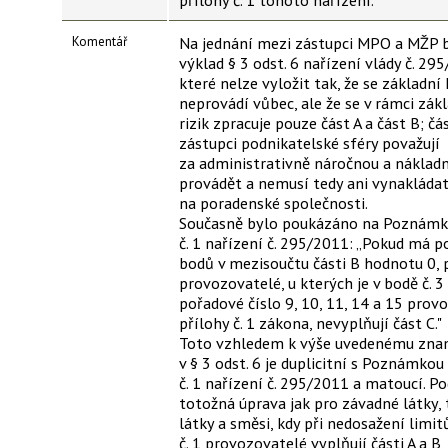
Komentář
Na jednání mezi zástupci MPO a MŽP b
výklad § 3 odst. 6 nařízení vlády č. 29
které nelze vyložit tak, že se základní
neprovádí vůbec, ale že se v rámci zá
rizik zpracuje pouze část A a část B; čá
zástupci podnikatelské sféry považují
za administrativně náročnou a náklad
provádět a nemusí tedy ani vynakláda
na poradenské společnosti.
Současně bylo poukázáno na Poznámky 
č. 1 nařízení č. 295/2011: „Pokud má 
bodů v mezisoučtu části B hodnotu 0,
provozovatelé, u kterých je v bodě č. 3
pořadové číslo 9, 10, 11, 14 a 15 prov
přílohy č. 1 zákona, nevyplňují část C."
Toto vzhledem k výše uvedenému znam
v § 3 odst. 6 je duplicitní s Poznámkou
č. 1 nařízení č. 295/2011 a matoucí. Po
totožná úprava jak pro závadné látky,
látky a směsi, kdy při nedosažení limit
č. 1 provozovatelé vyplňují části A a B,