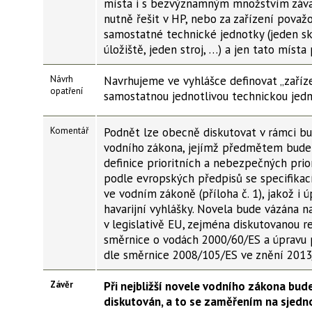
místa i s bezvýznamným množstvím záva
nutně řešit v HP, nebo za zařízení považ
samostatné technické jednotky (jeden sk
úložiště, jeden stroj, …) a jen tato místa 
Návrh
Navrhujeme ve vyhlášce definovat „zaříz
opatření
samostatnou jednotlivou technickou jedn
Komentář
Podnět lze obecně diskutovat v rámci bu
vodního zákona, jejímž předmětem bude 
definice prioritních a nebezpečných prio
podle evropských předpisů se specifikac
ve vodním zákoně (příloha č. 1), jakož i 
havarijní vyhlášky. Novela bude vázána 
v legislativě EU, zejména diskutovanou r
směrnice o vodách 2000/60/ES a úpravu p
dle směrnice 2008/105/ES ve znění 2013
Závěr
Při nejbližší novele vodního zákona bud
diskutován, a to se zaměřením na sjedno