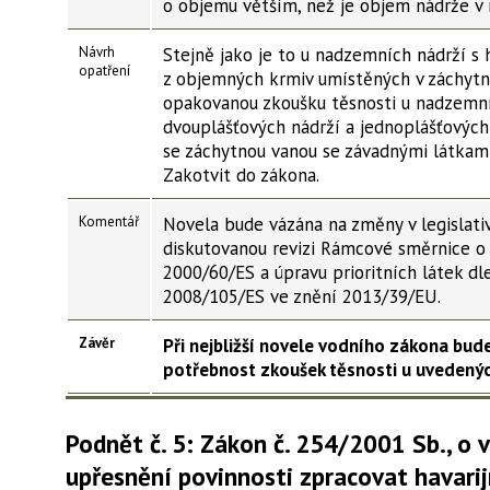
o objemu větším, než je objem nádrže v 
Návrh
Stejně jako je to u nadzemních nádrží s h
opatření
z objemných krmiv umístěných v záchytn
opakovanou zkoušku těsnosti u nadzemn
dvouplášťových nádrží a jednoplášťových
se záchytnou vanou se závadnými látkami
Zakotvit do zákona.
Komentář
Novela bude vázána na změny v legislati
diskutovanou revizi Rámcové směrnice o
2000/60/ES a úpravu prioritních látek dl
2008/105/ES ve znění 2013/39/EU.
Závěr
Při nejbližší novele vodního zákona bud
potřebnost zkoušek těsnosti u uvedenýc
Podnět č. 5: Zákon č. 254/2001 Sb., o 
upřesnění povinnosti zpracovat havarij