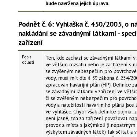
bude navržena jejich úprava.
Podnět č. 6: Vyhláška č. 450/2005, o n
nakládání se závadnými látkami - speci
zařízení
Popis
Ten, kdo zachází se závadnými látkami v 
oblasti
ve větším rozsahu nebo je zacházení s n
se zvýšeným nebezpečím pro povrchové
vody, musí mít dle § 39 zákona č. 254/20
zpracován havarijní plán (HP). Definice z
se závadnými látkami v zařízení ve větší
či se zvýšeným nebezpečím pro povrch
vody a náležitosti havarijního plánu jsou
ve vyhlášce. Chybí však definice pojmu „z
není jasné, zda za zařízení považovat nap
provoz a místa s jakýmkoli (i nepatrným
výskytem závadných látek) tak sčítat a 