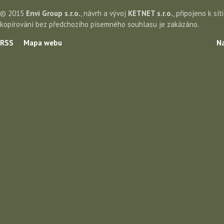
© 2015
Envi Group s.r.o.
, návrh a vývoj
KETNET s.r.o.
, připojeno k sít
kopírování bez předchozího písemného souhlasu je zakázáno.
RSS
Mapa webu
Na