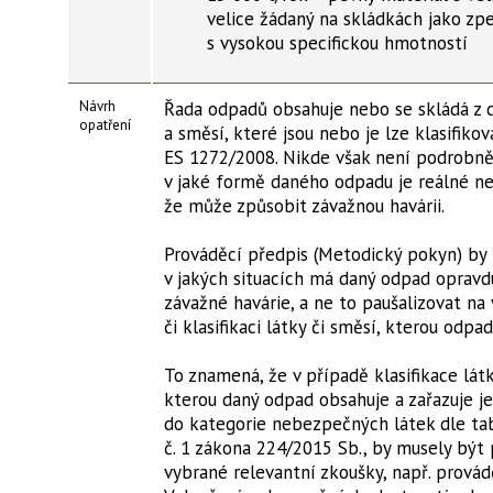
velice žádaný na skládkách jako zpe
s vysokou specifickou hmotností
Návrh
Řada odpadů obsahuje nebo se skládá z 
opatření
a směsí, které jsou nebo je lze klasifikov
ES 1272/2008. Nikde však není podrobně
v jaké formě daného odpadu je reálné n
že může způsobit závažnou havárii.
Prováděcí předpis (Metodický pokyn) by 
v jakých situacích má daný odpad opravd
závažné havárie, a ne to paušalizovat na 
či klasifikaci látky či směsí, kterou odpa
To znamená, že v případě klasifikace látk
kterou daný odpad obsahuje a zařazuje je
do kategorie nebezpečných látek dle tab
č. 1 zákona 224/2015 Sb., by musely být 
vybrané relevantní zkoušky, např. prová