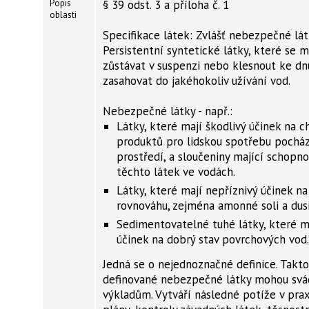
Popis
§ 39 odst. 3 a příloha č. 1
oblasti
Specifikace látek: Zvlášť nebezpečné lát
Persistentní syntetické látky, které se 
zůstávat v suspenzi nebo klesnout ke d
zasahovat do jakéhokoliv užívání vod.
Nebezpečné látky - např.:
Látky, které mají škodlivý účinek na c
produktů pro lidskou spotřebu pocház
prostředí, a sloučeniny mající schopno
těchto látek ve vodách.
Látky, které mají nepříznivý účinek na
rovnováhu, zejména amonné soli a dusi
Sedimentovatelné tuhé látky, které ma
účinek na dobrý stav povrchových vod.
Jedná se o nejednoznačné definice. Takt
definované nebezpečné látky mohou svá
výkladům. Vytváří následné potíže v praxi