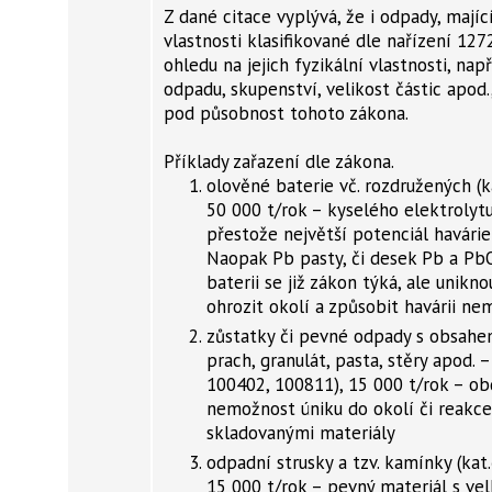
Z dané citace vyplývá, že i odpady, mají
vlastnosti klasifikované dle nařízení 12
ohledu na jejich fyzikální vlastnosti, nap
odpadu, skupenství, velikost částic apod.
pod působnost tohoto zákona.
Příklady zařazení dle zákona.
olověné baterie vč. rozdružených (ka
50 000 t/rok – kyselého elektrolytu
přestože největší potenciál havárie 
Naopak Pb pasty, či desek Pb a PbO
baterii se již zákon týká, ale unik
ohrozit okolí a způsobit havárii n
zůstatky či pevné odpady s obsahe
prach, granulát, pasta, stěry apod. – 
100402, 100811), 15 000 t/rok – o
nemožnost úniku do okolí či reakce
skladovanými materiály
odpadní strusky a tzv. kamínky (kat.
15 000 t/rok – pevný materiál s vel