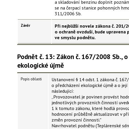
a skladování benzinu doplnit poznám
se na čerpací stanice pohonných hm
311/2006 Sb.
Závěr
Při nejbližší novele zákona č. 201/2
o ochraně ovzduší, bude upravena př
ve smyslu podnětu.
Podnět č. 13: Zákon č. 167/2008 Sb., o
ekologické újmě
Popis oblasti
Ustanovení § 14 odst. 1 zákona č. 167
o předcházení ekologické újmě a o její
následující:
„Provozovatel je povinen provést hodn
jednotlivých provozních činností uvede
1 k tomuto zákonu, které hodlá provoz
hodnocení průběžně aktualizovat v p
změn provozní činnosti."
Navrhovatel podnětu (Teplárenské sdr