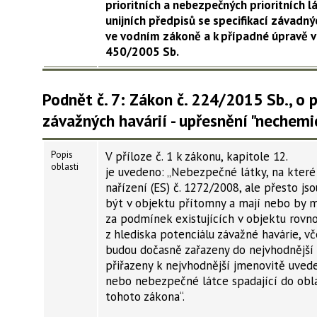
prioritních a nebezpečných prioritních l
unijních předpisů se specifikací závadný
ve vodním zákoně a k případné úpravě vy
450/2005 Sb.
Podnět č. 7: Zákon č. 224/2015 Sb., o 
závažných havárií - upřesnění "nechemi
Popis
V příloze č. 1 k zákonu, kapitole 12.
oblasti
je uvedeno: „Nebezpečné látky, na které
nařízení (ES) č. 1272/2008, ale přesto j
být v objektu přítomny a mají nebo by 
za podmínek existujících v objektu rovn
z hlediska potenciálu závažné havárie, v
budou dočasně zařazeny do nejvhodnější
přiřazeny k nejvhodnější jmenovitě uved
nebo nebezpečné látce spadající do obl
tohoto zákona“.