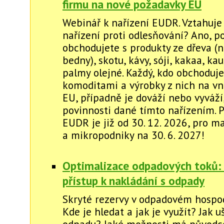
firmu na nové požadavky EU
Webinář k nařízení EUDR. Vztahuje
nařízení proti odlesňování? Ano, p
obchodujete s produkty ze dřeva (na
bedny), skotu, kávy, sóji, kakaa, k
palmy olejné. Každý, kdo obchoduj
komoditami a výrobky z nich na vn
EU, případně je dováží nebo vyváží
povinnosti dané tímto nařízením. P
EUDR je již od 30. 12. 2026, pro m
a mikropodniky na 30. 6. 2027!
Optimalizace odpadových toků:
přístup k nakládání s odpady
Skryté rezervy v odpadovém hospod
Kde je hledat a jak je využít? Jak u
odpadu? Jaké možnosti má původc