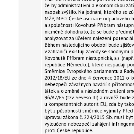
že by administrativní a ekonomickou zát
naopak zvýšilo. Na jednání, kterého se zú
MŽP, MPO, České asociace odpadového h
a společnosti Kovohutě Příbram nástupnic
nicméně dohodnuto, že se bude předmět
analyzovat za účelem nalezení potenciál
Během následujícího období bude zjišťov
v zahraničí existují závody se shodnými p
Kovohutě Příbram nástupnická, a.s. (např
republice Německo), které nespadají p
Směrnice Evropského parlamentu a Rad
2012/18/EU ze dne 4. července 2012 o k
nebezpečí závažných havárií s přítomno
látek a o změně a následném zrušení sm
96/82/ES (tzv. Seveso III) a rovněž bude 
u kompetentních autorit EU, zda by tak
být z působnosti směrnice vyjmuty. Před
úpravou zákona č. 224/2015 Sb. musí být 
vyloučeno nebezpečí zahájení infringem
proti České republice.