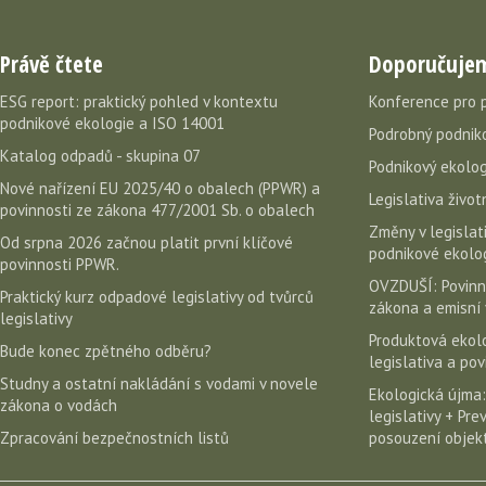
Právě čtete
Doporučuje
ESG report: praktický pohled v kontextu
Konference pro 
podnikové ekologie a ISO 14001
Podrobný podniko
Katalog odpadů - skupina 07
Podnikový ekolog
Nové nařízení EU 2025/40 o obalech (PPWR) a
Legislativa život
povinnosti ze zákona 477/2001 Sb. o obalech
Změny v legislati
Od srpna 2026 začnou platit první klíčové
podnikové ekolog
povinnosti PPWR.
OVZDUŠÍ: Povinn
Praktický kurz odpadové legislativy od tvůrců
zákona a emisní 
legislativy
Produktová ekolo
Bude konec zpětného odběru?
legislativa a po
Studny a ostatní nakládání s vodami v novele
Ekologická újma:
zákona o vodách
legislativy + Pr
Zpracování bezpečnostních listů
posouzení objekt