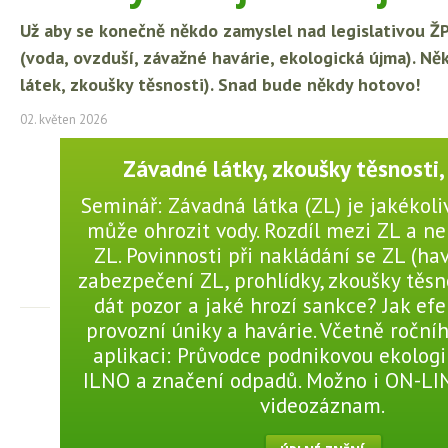
Už aby se konečně někdo zamyslel nad legislativou ŽP
(voda, ovzduší, závažné havárie, ekologická újma). Ně
látek, zkoušky těsnosti). Snad bude někdy hotovo!
02. květen 2026
Závadné látky, zkoušky těsnosti,
Seminář: Závadná látka (ZL) je jakékoliv
může ohrozit vody. Rozdíl mezi ZL a 
ZL. Povinnosti při nakládání se ZL (hav
zabezpečení ZL, prohlídky, zkoušky těsno
dát pozor a jaké hrozí sankce? Jak efe
provozní úniky a havárie. Včetně roční
aplikaci: Průvodce podnikovou ekologi
ILNO a značení odpadů. Možno i ON-L
videozáznam.