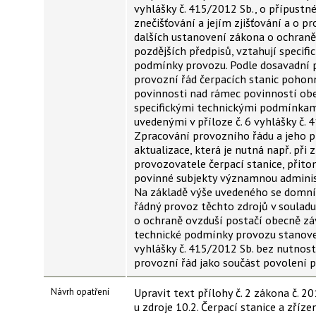
vyhlášky č. 415/2012 Sb., o přípustn
znečišťování a jejím zjišťování a o p
dalších ustanovení zákona o ochraně
pozdějších předpisů, vztahují specifi
podmínky provozu. Podle dosavadní 
provozní řád čerpacích stanic pohon
povinnosti nad rámec povinností ob
specifickými technickými podmínka
uvedenými v příloze č. 6 vyhlášky č. 
Zpracování provozního řádu a jeho 
aktualizace, která je nutná např. při
provozovatele čerpací stanice, přito
povinné subjekty významnou administ
Na základě výše uvedeného se domní
řádný provoz těchto zdrojů v soulad
o ochraně ovzduší postačí obecně zá
technické podmínky provozu stanoven
vyhlášky č. 415/2012 Sb. bez nutnost
provozní řád jako součást povolení 
Návrh opatření
Upravit text přílohy č. 2 zákona č. 2
u zdroje 10.2. Čerpací stanice a zříz