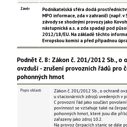
Závěr
Podnikatelská sféra dodá prostřednict
MPO informace, zda v zahraničí (např. v 
závody se shodnými provozy jako Kovoh
nástupnická a.s. a zda spadají pod půs
2012/18/EU. Na základě těchto informa
Evropskou komisi a před případnou úpr
Podnět č. 8: Zákon č. 201/2012 Sb., o 
ovzduší - zrušení provozních řádů pro č
pohonných hmot
Popis oblasti
Zákon č. 201/2012 Sb., o ochraně ovz
u stacionárních zdrojů uvedených v pří
C provozní řád jako součást povolení
povinnost se vztahuje také na čerpac
pohonných hmot, které jsou dle přílo
zařazeny jako zdroj 10.2.
Na provoz čerpacích stanic se dále po